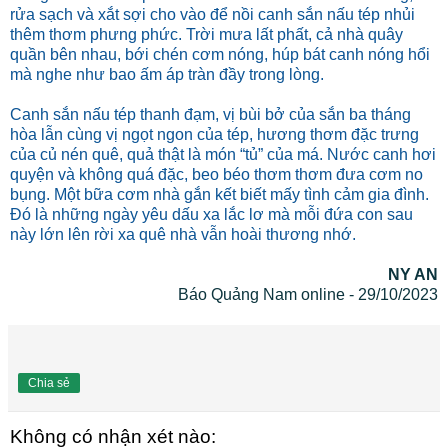
rửa sạch và xắt sợi cho vào để nồi canh sắn nấu tép nhủi
thêm thơm phưng phức. Trời mưa lất phất, cả nhà quây
quần bên nhau, bới chén cơm nóng, húp bát canh nóng hổi
mà nghe như bao ấm áp tràn đầy trong lòng.
Canh sắn nấu tép thanh đạm, vị bùi bở của sắn ba tháng
hòa lẫn cùng vị ngọt ngon của tép, hương thơm đặc trưng
của củ nén quê, quả thật là món “tủ” của má. Nước canh hơi
quyện và không quá đặc, beo béo thơm thơm đưa cơm no
bụng. Một bữa cơm nhà gắn kết biết mấy tình cảm gia đình.
Đó là những ngày yêu dấu xa lắc lơ mà mỗi đứa con sau
này lớn lên rời xa quê nhà vẫn hoài thương nhớ.
NY AN
Báo Quảng Nam online - 29/10/2023
Chia sẻ
Không có nhận xét nào: