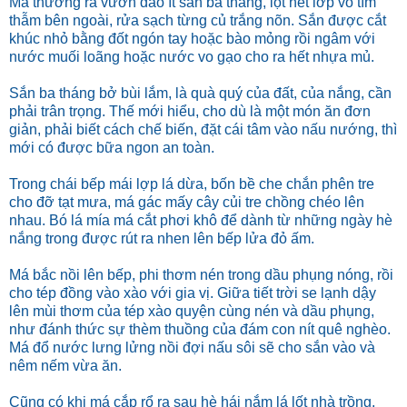
Má thường ra vườn đào ít sắn ba tháng, lột hết lớp vỏ tím
thẫm bên ngoài, rửa sạch từng củ trắng nõn. Sắn được cắt
khúc nhỏ bằng đốt ngón tay hoặc bào mỏng rồi ngâm với
nước muối loãng hoặc nước vo gạo cho ra hết nhựa mủ.
Sắn ba tháng bở bùi lắm, là quà quý của đất, của nắng, cần
phải trân trọng. Thế mới hiểu, cho dù là một món ăn đơn
giản, phải biết cách chế biến, đặt cái tâm vào nấu nướng, thì
mới có được bữa ngon an toàn.
Trong chái bếp mái lợp lá dừa, bốn bề che chắn phên tre
cho đỡ tạt mưa, má gác mấy cây củi tre chồng chéo lên
nhau. Bó lá mía má cắt phơi khô để dành từ những ngày hè
nắng trong được rút ra nhen lên bếp lửa đỏ ấm.
Má bắc nồi lên bếp, phi thơm nén trong dầu phụng nóng, rồi
cho tép đồng vào xào với gia vị. Giữa tiết trời se lạnh dậy
lên mùi thơm của tép xào quyện cùng nén và dầu phụng,
như đánh thức sự thèm thuồng của đám con nít quê nghèo.
Má đổ nước lưng lửng nồi đợi nấu sôi sẽ cho sắn vào và
nêm nếm vừa ăn.
Cũng có khi má cắp rổ ra sau hè hái nắm lá lốt nhà trồng,