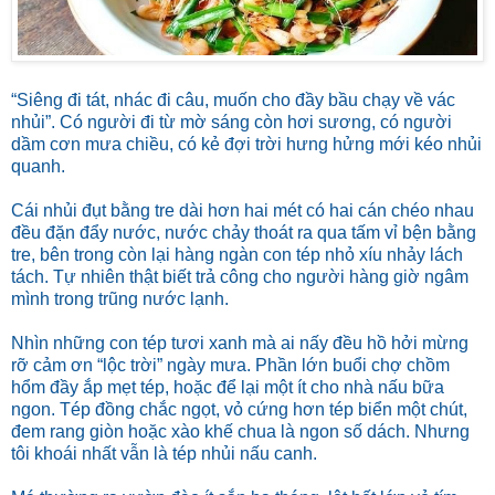
“Siêng đi tát, nhác đi câu, muốn cho đầy bầu chạy về vác
nhủi”. Có người đi từ mờ sáng còn hơi sương, có người
dầm cơn mưa chiều, có kẻ đợi trời hưng hửng mới kéo nhủi
quanh.
Cái nhủi đụt bằng tre dài hơn hai mét có hai cán chéo nhau
đều đặn đẩy nước, nước chảy thoát ra qua tấm vỉ bện bằng
tre, bên trong còn lại hàng ngàn con tép nhỏ xíu nhảy lách
tách. Tự nhiên thật biết trả công cho người hàng giờ ngâm
mình trong trũng nước lạnh.
Nhìn những con tép tươi xanh mà ai nấy đều hồ hởi mừng
rỡ cảm ơn “lộc trời” ngày mưa. Phần lớn buổi chợ chồm
hổm đầy ắp mẹt tép, hoặc để lại một ít cho nhà nấu bữa
ngon. Tép đồng chắc ngọt, vỏ cứng hơn tép biển một chút,
đem rang giòn hoặc xào khế chua là ngon số dách. Nhưng
tôi khoái nhất vẫn là tép nhủi nấu canh.