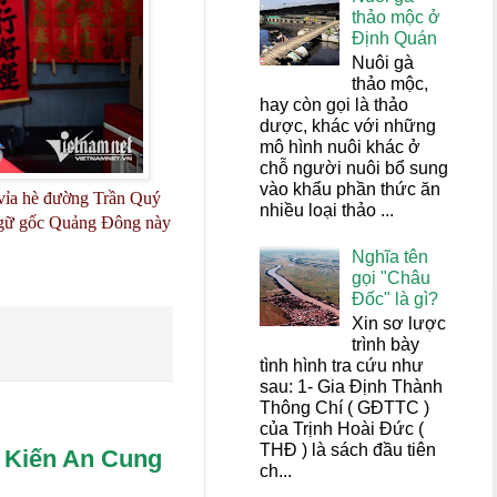
thảo mộc ở
Định Quán
Nuôi gà
thảo mộc,
hay còn gọi là thảo
dược, khác với những
mô hình nuôi khác ở
chỗ người nuôi bổ sung
vào khẩu phần thức ăn
 vỉa hè đường Trần Quý
nhiều loại thảo ...
 ngữ gốc Quảng Đông này
Nghĩa tên
gọi "Châu
Đốc" là gì?
Xin sơ lược
trình bày
tình hình tra cứu như
sau: 1- Gia Định Thành
Thông Chí ( GĐTTC )
của Trịnh Hoài Đức (
THĐ ) là sách đầu tiên
 Kiến An Cung
ch...