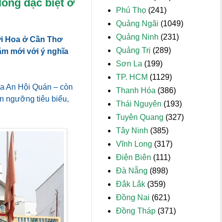
lồng đặc biệt ở
Phú Thọ
(241)
Quảng Ngãi
(1049)
Quảng Ninh
(231)
ời Hoa ở Cần Thơ
Quảng Trị
(289)
năm mới với ý nghĩa
Sơn La
(199)
TP. HCM
(1129)
a An Hội Quán – còn
Thanh Hóa
(386)
n ngưỡng tiêu biểu,
Thái Nguyên
(193)
Tuyên Quang
(327)
Tây Ninh
(385)
Vĩnh Long
(317)
Điện Biên
(111)
Đà Nẵng
(898)
Đắk Lắk
(359)
Đồng Nai
(621)
Đồng Tháp
(371)