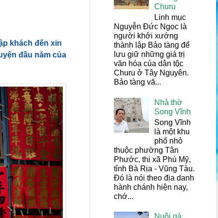
Churu
Linh mục
Nguyễn Đức Ngọc là
người khởi xướng
ập khách đến xin
thành lập Bảo tàng để
lưu giữ những giá trị
guyện đầu năm của
văn hóa của dân tộc
Churu ở Tây Nguyên.
Bảo tàng vă...
Nhà thờ
Song Vĩnh
Song Vĩnh
là một khu
phố nhỏ
thuộc phường Tân
Phước, thị xã Phú Mỹ,
tỉnh Bà Rịa - Vũng Tàu.
Đó là nói theo địa danh
hành chánh hiện nay,
chớ...
Nuôi gà