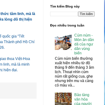
Tìm kiếm Blog này
thức tâm linh, mà là
a lòng đô thị hiện
Đọc nhiều trong tuần
Cúm núm -
ể quốc gia “Tết
Món ăn dân
của Thành phố Hồ Chí
dã của ngư
26.
dân vùng
biển
Cúm núm biển thường
giao thoa Việt-Hoa
xuất hiện nhiều từ độ
m linh, mà là minh
tháng 9 đến tháng 3 âm
ị hiện đại.
lịch. Thoạt nhìn cúm
núm rất giống cua, ghẹ
nhưng trên mu và càng
có màu và...
Bảo tàng
văn hóa
của người