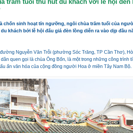
a trăm tuổi thu hút du khách với lễ hội đèn 
ơ
à chốn sinh hoạt tín ngưỡng, ngôi chùa trăm tuổi của ngư
 du khách bởi lễ hội đấu giá đèn lồng diễn ra vào dịp đầu 
n đường Nguyễn Văn Trỗi (phường Sóc Trăng, TP Cần Thơ), Hò
dân quen gọi là chùa Ông Bổn, là một trong những công trình tí
ấu ấn văn hóa của cộng đồng người Hoa ở miền Tây Nam Bộ.