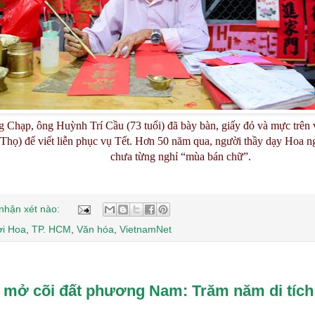
g Chạp, ông Huỳnh Trí Cầu (73 tuổi) đã bày bàn, giấy đỏ và mực trên
Thọ) để viết liễn phục vụ Tết. Hơn 50 năm qua, người thầy dạy Hoa
chưa từng nghỉ “mùa bán chữ”.
nhận xét nào:
i Hoa
,
TP. HCM
,
Văn hóa
,
VietnamNet
 mở cõi đất phương Nam: Trăm năm di tích