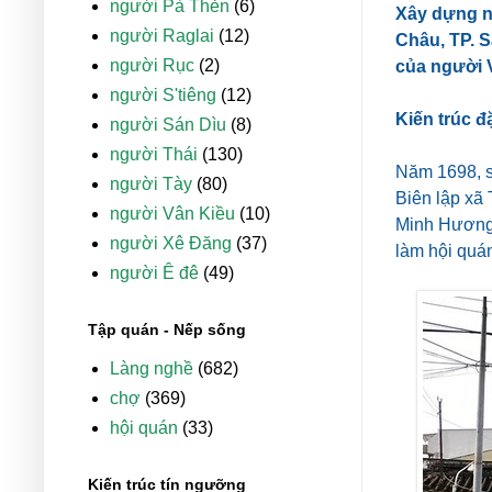
người Pà Thẻn
(6)
Xây dựng n
người Raglai
(12)
Châu, TP. S
người Rục
(2)
của người V
người S'tiêng
(12)
Kiến trúc đ
người Sán Dìu
(8)
người Thái
(130)
Năm 1698, s
người Tày
(80)
Biên lập xã
người Vân Kiều
(10)
Minh Hương 
người Xê Đăng
(37)
làm hội quá
người Ê đê
(49)
Tập quán - Nếp sống
Làng nghề
(682)
chợ
(369)
hội quán
(33)
Kiến trúc tín ngưỡng