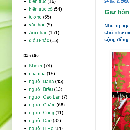
kiến trúc
(16)
24 thg 2, 2026
kiến trúc cổ
(54)
Giữ hồn 
tượng
(65)
văn học
(5)
Những ngày 
chữ như mộ
Âm nhạc
(151)
cộng đồng 
điêu khắc
(15)
Dân tộc
Khmer
(74)
chămpa
(19)
người Bana
(45)
người Brâu
(13)
người Cao Lan
(7)
người Chăm
(66)
người Cống
(11)
người Dao
(83)
người H'Re
(14)