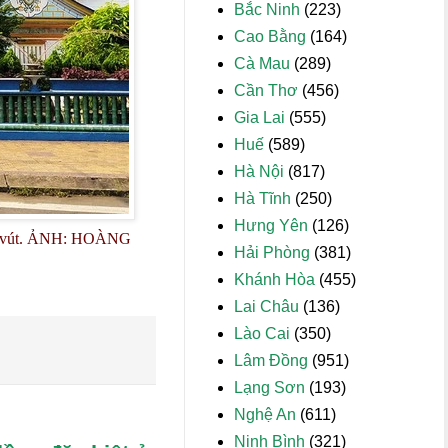
Bắc Ninh
(223)
Cao Bằng
(164)
Cà Mau
(289)
Cần Thơ
(456)
Gia Lai
(555)
Huế
(589)
Hà Nội
(817)
Hà Tĩnh
(250)
Hưng Yên
(126)
 vút.
ẢNH: HOÀNG
Hải Phòng
(381)
Khánh Hòa
(455)
Lai Châu
(136)
Lào Cai
(350)
Lâm Đồng
(951)
Lạng Sơn
(193)
Nghệ An
(611)
Ninh Bình
(321)