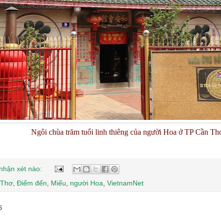
Ngôi chùa trăm tuổi linh thiêng của người Hoa ở TP Cần Th
nhận xét nào:
 Thơ
,
Điểm đến
,
Miếu
,
người Hoa
,
VietnamNet
5