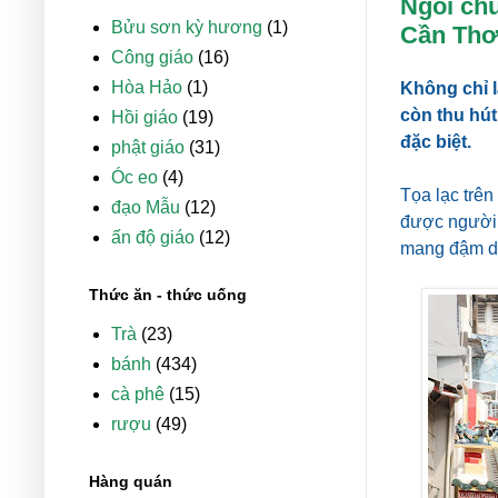
Ngôi chù
Bửu sơn kỳ hương
(1)
Cần Th
Công giáo
(16)
Hòa Hảo
(1)
Không chỉ l
còn thu hút
Hồi giáo
(19)
đặc biệt.
phật giáo
(31)
Óc eo
(4)
Tọa lạc trê
đạo Mẫu
(12)
được người 
ấn độ giáo
(12)
mang đậm d
Thức ăn - thức uống
Trà
(23)
bánh
(434)
cà phê
(15)
rượu
(49)
Hàng quán