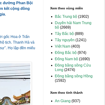
lạc đường Phan Bội
Xem theo vùng miền
iên kết cộng đồng
gia.
Bắc Trung bộ
(1902)
Duyên hải Nam Trung
bộ
(2669)
Tây Bắc bộ
(889)
ời gốc Hoa ở Trấn
Tây nguyên
(1241)
 hộ tịch. Thanh Hà và
Việt Nam
(403)
sự". Họ lập đền miếu
Đông Bắc bộ
(974)
Đông Nam bộ
(1690)
Đồng bằng sông Cửu
Long
(2474)
Đồng bằng sông Hồng
(1592)
Xem theo tỉnh thành
An Giang
(937)