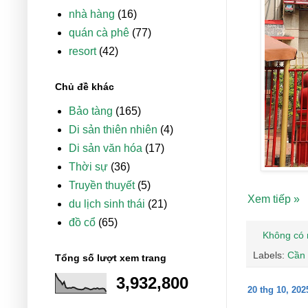
nhà hàng
(16)
quán cà phê
(77)
resort
(42)
Chủ đề khác
Bảo tàng
(165)
Di sản thiên nhiên
(4)
Di sản văn hóa
(17)
Thời sự
(36)
Truyền thuyết
(5)
Xem tiếp »
du lịch sinh thái
(21)
đồ cổ
(65)
Không có 
Labels:
Cần
Tổng số lượt xem trang
3,932,800
20 thg 10, 202