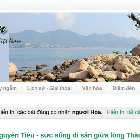
uy ngẫm
Lịch sử - Giai thoại
Văn hóa
Điểm đến
iển thị các bài đăng có nhãn
người Hoa
.
Hiển thị tất c
guyên Tiêu - sức sống di sản giữa lòng Th