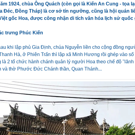
ăm 1924, chùa Ông Quách (còn gọi là Kiến An Cung - tọa 
a Đéc, Đồng Tháp) là cơ sở tín ngưỡng, cũng là hội quán l
iệt gốc Hoa, được công nhận di tích văn hóa lịch sử quốc 
ặc trưng Phúc Kiến
au khi lập phủ Gia Định, chúa Nguyễn liền cho cộng đồng ngư
 Thanh Hà, ở Phiên Trấn thì lập xã Minh Hương rồi ghép vào sổ
là 2 tổ chức hành chánh quản lý người Hoa theo chế độ "lãnh 
n và thờ Phước Đức Chánh thần, Quan Thánh...