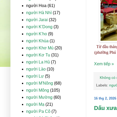
người Hoa
(61)
người Hà Nhì
(17)
người Jarai
(32)
người K'Dong
(3)
người K'ho
(9)
người Khùa
(1)
Từ đầu thán
người Khơ Mú
(20)
(phường Phú 
người Kơ Tu
(31)
người La Hủ
(7)
Xem tiếp »
người Lào
(10)
người Lự
(5)
Không có 
người M'Nông
(68)
Labels:
ngườ
người Mông
(105)
người Mường
(60)
16 thg 2, 2026
người Mạ
(21)
Dấu xưa
người Pa Cô
(7)