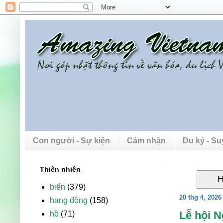
Con người - Sự kiện
Cảm nhận
Du ký - S
Thiên nhiên
H
biển
(379)
20 thg 4, 2026
hang động
(158)
Lễ hội N
hồ
(71)