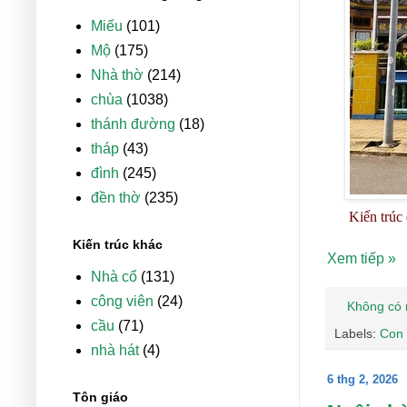
Miếu
(101)
Mộ
(175)
Nhà thờ
(214)
chùa
(1038)
thánh đường
(18)
tháp
(43)
đình
(245)
đền thờ
(235)
Kiến trúc
Kiến trúc khác
Xem tiếp »
Nhà cổ
(131)
công viên
(24)
Không có 
cầu
(71)
Labels:
Con 
nhà hát
(4)
6 thg 2, 2026
Tôn giáo