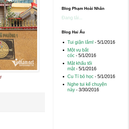
Blog Phạm Hoài Nhân
Đang tải...
Blog Hai Ẩu
Tui giận lắm!
- 5/1/2016
Một vụ bắt
cóc
- 5/1/2016
Mật khẩu tối
mật
- 5/1/2016
Cu Tí bỏ học
- 5/1/2016
ơ
Nghe tui kể chuyện
này
- 3/30/2016