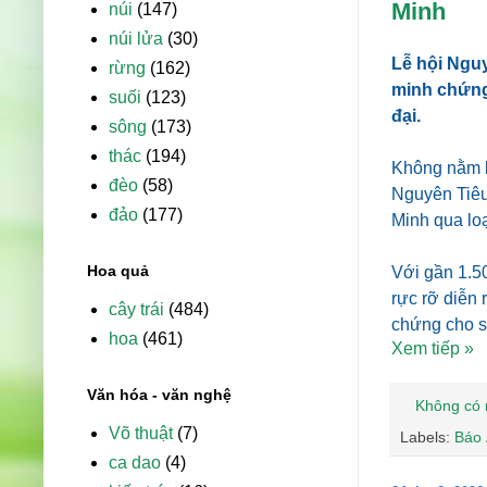
Minh
núi
(147)
núi lửa
(30)
Lễ hội Nguy
rừng
(162)
minh chứng
suối
(123)
đại.
sông
(173)
thác
(194)
Không nằm lạ
đèo
(58)
Nguyên Tiêu
đảo
(177)
Minh qua lo
Hoa quả
Với gần 1.5
rực rỡ diễn 
cây trái
(484)
chứng cho sứ
hoa
(461)
Xem tiếp »
Văn hóa - văn nghệ
Không có 
Võ thuật
(7)
Labels:
Báo
ca dao
(4)