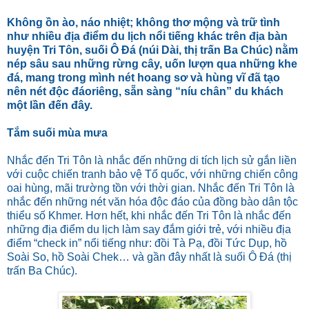
Không ồn ào, náo nhiệt; không thơ mộng và trữ tình
như nhiều địa điểm du lịch nổi tiếng khác trên địa bàn
huyện Tri Tôn, suối Ô Đá (núi Dài, thị trấn Ba Chúc) nằm
nép sâu sau những rừng cây, uốn lượn qua những khe
đá, mang trong mình nét hoang sơ và hùng vĩ đã tạo
nên nét độc đáoriêng, sẵn sàng “níu chân” du khách
một lần đến đây.
Tắm suối mùa mưa
Nhắc đến Tri Tôn là nhắc đến những di tích lịch sử gắn liền
với cuộc chiến tranh bảo vệ Tổ quốc, với những chiến công
oai hùng, mãi trường tồn với thời gian. Nhắc đến Tri Tôn là
nhắc đến những nét văn hóa độc đáo của đồng bào dân tộc
thiểu số Khmer. Hơn hết, khi nhắc đến Tri Tôn là nhắc đến
những địa điểm du lịch làm say đắm giới trẻ, với nhiều địa
điểm “check in” nổi tiếng như: đồi Tà Pạ, đồi Tức Dụp, hồ
Soài So, hồ Soài Chek… và gần đây nhất là suối Ô Đá (thị
trấn Ba Chúc).