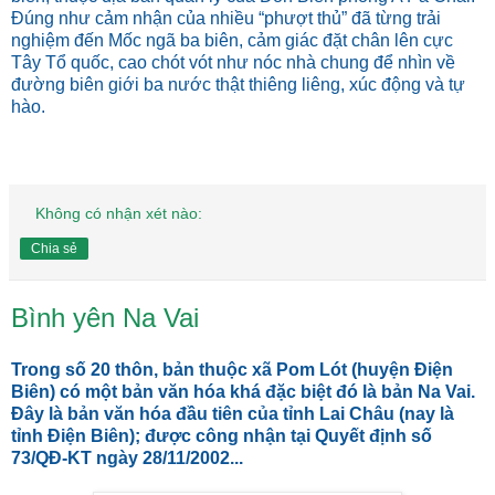
Ðúng như cảm nhận của nhiều “phượt thủ” đã từng trải
nghiệm đến Mốc ngã ba biên, cảm giác đặt chân lên cực
Tây Tổ quốc, cao chót vót như nóc nhà chung để nhìn về
đường biên giới ba nước thật thiêng liêng, xúc động và tự
hào.
Không có nhận xét nào:
Chia sẻ
Bình yên Na Vai
Trong số 20 thôn, bản thuộc xã Pom Lót (huyện Ðiện
Biên) có một bản văn hóa khá đặc biệt đó là bản Na Vai.
Ðây là bản văn hóa đầu tiên của tỉnh Lai Châu (nay là
tỉnh Ðiện Biên); được công nhận tại Quyết định số
73/QÐ-KT ngày 28/11/2002...