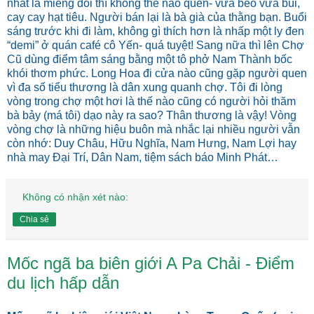
nhất là miếng dồi thì không thể nào quên- vừa béo vừa bùi,
cay cay hạt tiêu. Người bán lại là bà già của thằng bạn. Buổi
sáng trước khi đi làm, không gì thích hơn là nhấp một ly đen
“demi” ở quán café cô Yến- quá tuyệt! Sang nữa thì lên Chợ
Cũ dùng điểm tâm sáng bằng một tô phở Nam Thành bốc
khói thơm phức. Long Hoa đi cửa nào cũng gặp người quen
vì đa số tiểu thương là dân xung quanh chợ. Tôi đi lòng
vòng trong chợ một hơi là thế nào cũng có người hỏi thăm
bà bảy (má tôi) dạo này ra sao? Thân thương là vậy! Vòng
vòng chợ là những hiệu buôn mà nhắc lại nhiều người vẫn
còn nhớ: Duy Châu, Hữu Nghĩa, Nam Hưng, Nam Lợi hay
nhà may Đại Trí, Dân Nam, tiệm sách báo Minh Phát…
Không có nhận xét nào:
Chia sẻ
Mốc ngã ba biên giới A Pa Chải - Ðiểm
du lịch hấp dẫn