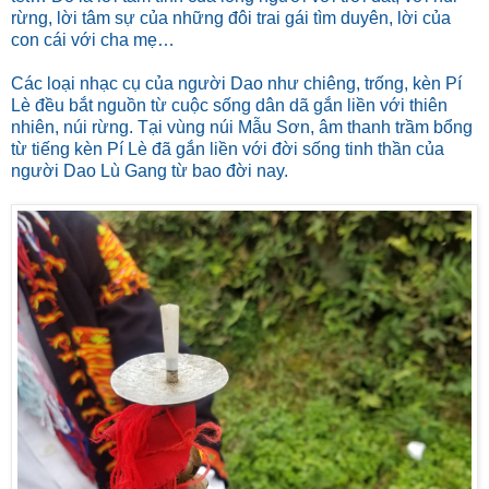
rừng, lời tâm sự của những đôi trai gái tìm duyên, lời của
con cái với cha mẹ…
Các loại nhạc cụ của người Dao như chiêng, trống, kèn Pí
Lè đều bắt nguồn từ cuộc sống dân dã gắn liền với thiên
nhiên, núi rừng. Tại vùng núi Mẫu Sơn, âm thanh trầm bổng
từ tiếng kèn Pí Lè đã gắn liền với đời sống tinh thần của
người Dao Lù Gang từ bao đời nay.