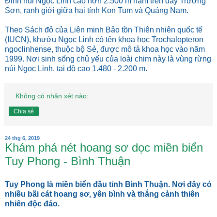
Đỉnh núi Ngọc Linh cao hơn 2.500 m nằm trên dãy Trường
Sơn, ranh giới giữa hai tỉnh Kon Tum và Quảng Nam.
Theo Sách đỏ của Liên minh Bảo tồn Thiên nhiên quốc tế
(IUCN), khướu Ngọc Linh có tên khoa học Trochalopteron
ngoclinhense, thuộc bộ Sẻ, được mô tả khoa học vào năm
1999. Nơi sinh sống chủ yếu của loài chim này là vùng rừng
núi Ngọc Linh, tại độ cao 1.480 - 2.200 m.
Không có nhận xét nào:
Chia sẻ
24 thg 6, 2019
Khám phá nét hoang sơ dọc miền biển
Tuy Phong - Bình Thuận
Tuy Phong là miền biển đầu tỉnh Bình Thuận. Nơi đây có
nhiều bãi cát hoang sơ, yên bình và thắng cảnh thiên
nhiên độc đáo.