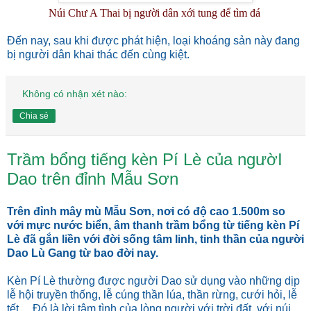
Núi Chư A Thai bị người dân xới tung để tìm đá
Đến nay, sau khi được phát hiện, loại khoáng sản này đang
bị người dân khai thác đến cùng kiệt.
Không có nhận xét nào:
Chia sẻ
Trầm bổng tiếng kèn Pí Lè của ngườI
Dao trên đỉnh Mẫu Sơn
Trên đỉnh mây mù Mẫu Sơn, nơi có độ cao 1.500m so
với mực nước biển, âm thanh trầm bổng từ tiếng kèn Pí
Lè đã gắn liền với đời sống tâm linh, tinh thần của người
Dao Lù Gang từ bao đời nay.
Kèn Pí Lè thường được người Dao sử dụng vào những dịp
lễ hội truyền thống, lễ cúng thần lúa, thần rừng, cưới hỏi, lễ
tết… Đó là lời tâm tình của lòng người với trời đất, với núi