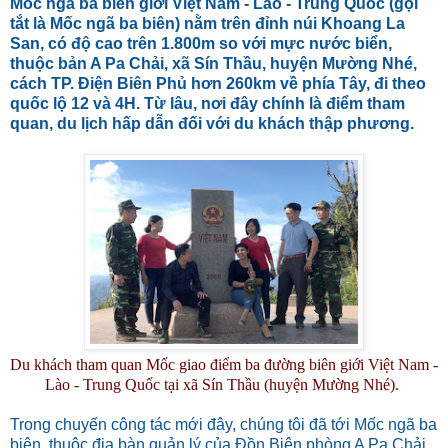
Mốc ngã ba biên giới Việt Nam - Lào - Trung Quốc (gọi
tắt là Mốc ngã ba biên) nằm trên đỉnh núi Khoang La
San, có độ cao trên 1.800m so với mực nước biển,
thuộc bản A Pa Chải, xã Sín Thầu, huyện Mường Nhé,
cách TP. Ðiện Biên Phủ hơn 260km về phía Tây, đi theo
quốc lộ 12 và 4H. Từ lâu, nơi đây chính là điểm tham
quan, du lịch hấp dẫn đối với du khách thập phương.
Du khách tham quan Mốc giao điểm ba đường biên giới Việt Nam -
Lào - Trung Quốc tại xã Sín Thầu (huyện Mường Nhé).
Trong chuyến công tác mới đây, chúng tôi đã tới Mốc ngã ba
biên, thuộc địa bàn quản lý của Ðồn Biên phòng A Pa Chải.