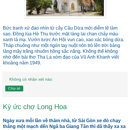
Bức tranh xứ đạo nhìn từ cây Cầu Dừa mới diễm lệ làm
sao. Ðồng lúa Hè Thu trước mặt láng lai chan chảy màu
xanh lá mạ. Vườn tược An Hội vun cao, xao xác bóng dừa.
Tháp chuông như một ngón tay nuột nõn trỏ lên trời bảng
lảng mây trắng nhuốm hồng sắc nắng. Không thể không
nhớ đến bài thơ Tha La xóm đạo của Vũ Anh Khanh viết
khoảng năm 1949.
Không có nhận xét nào:
Chia sẻ
Ký ức chợ Long Hoa
Ngày xưa mỗi lần về thăm nhà, từ Sài Gòn xe đò chạy
thẳng một mạch đến Ngã ba Giang Tân thì đã thấy xa xa