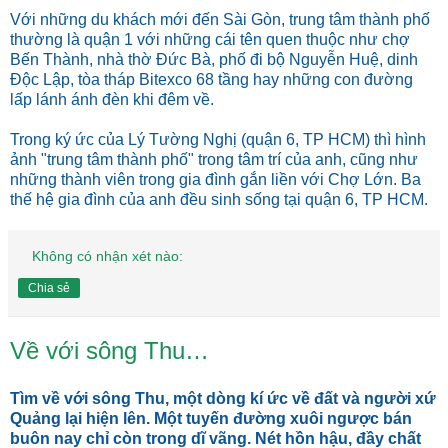
Với những du khách mới đến Sài Gòn, trung tâm thành phố
thường là quận 1 với những cái tên quen thuộc như chợ
Bến Thành, nhà thờ Đức Bà, phố đi bộ Nguyễn Huệ, dinh
Độc Lập, tòa tháp Bitexco 68 tầng hay những con đường
lấp lánh ánh đèn khi đêm về.
Trong ký ức của Lý Tường Nghị (quận 6, TP HCM) thì hình
ảnh "trung tâm thành phố" trong tâm trí của anh, cũng như
những thành viên trong gia đình gắn liền với Chợ Lớn. Ba
thế hệ gia đình của anh đều sinh sống tại quận 6, TP HCM.
Không có nhận xét nào:
Chia sẻ
Về với sông Thu…
Tìm về với sông Thu, một dòng kí ức về đất và người xứ
Quảng lại hiện lên. Một tuyến đường xuôi ngược bán
buôn nay chỉ còn trong dĩ vãng. Nét hồn hậu, đầy chất