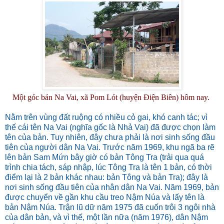
Một góc bản Na Vai, xã Pom Lót (huyện Ðiện Biên) hôm nay.
Nằm trên vùng đất ruộng có nhiều cỏ gai, khó canh tác; vì
thế cái tên Na Vai (nghĩa gốc là Nhả Vai) đã được chọn làm
tên của bản. Tuy nhiên, đây chưa phải là nơi sinh sống đầu
tiên của người dân Na Vai. Trước năm 1969, khu ngã ba rẽ
lên bản Sam Mứn bây giờ có bản Tông Tra (trải qua quá
trình chia tách, sáp nhập, lúc Tông Tra là tên 1 bản, có thời
điểm lại là 2 bản khác nhau: bản Tông và bản Tra); đây là
nơi sinh sống đầu tiên của nhân dân Na Vai. Năm 1969, bản
được chuyển về gần khu cầu treo Nậm Núa và lấy tên là
bản Nậm Núa. Trận lũ dữ năm 1975 đã cuốn trôi 3 ngôi nhà
của dân bản, và vì thế, một lần nữa (năm 1976), dân Nậm