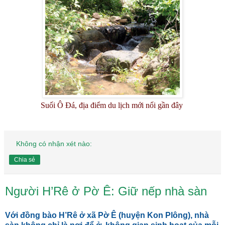
Suối Ô Đá, địa điểm du lịch mới nổi gần đây
Không có nhận xét nào:
Chia sẻ
Người H’Rê ở Pờ Ê: Giữ nếp nhà sàn
Với đồng bào H’Rê ở xã Pờ Ê (huyện Kon Plông), nhà