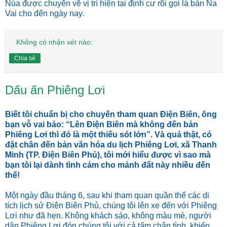
Núa được chuyển về vị trí hiện tại định cư rồi gọi là bản Na
Vai cho đến ngày nay.
Không có nhận xét nào:
Chia sẻ
Dấu ấn Phiêng Lơi
Biết tôi chuẩn bị cho chuyến tham quan Ðiện Biên, ông
bạn vỗ vai bảo: “Lên Ðiện Biên mà không đến bản
Phiêng Lơi thì đó là một thiếu sót lớn”. Và quả thật, có
đặt chân đến bản văn hóa du lịch Phiêng Lơi, xã Thanh
Minh (TP. Ðiện Biên Phủ), tôi mới hiểu được vì sao mà
bạn tôi lại dành tình cảm cho mảnh đất này nhiều đến
thế!
Một ngày đầu tháng 6, sau khi tham quan quần thể các di
tích lịch sử Ðiện Biên Phủ, chúng tôi lên xe đến với Phiêng
Lơi như đã hẹn. Không khách sáo, không màu mè, người
dân Phiêng Lơi đón chúng tôi với cả tấm chân tình, khiến