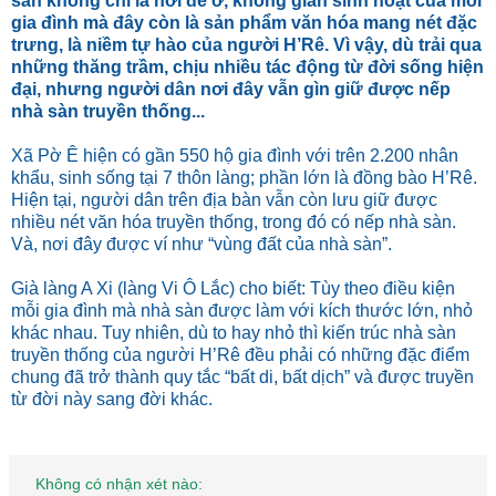
sàn không chỉ là nơi để ở, không gian sinh hoạt của mỗi
gia đình mà đây còn là sản phẩm văn hóa mang nét đặc
trưng, là niềm tự hào của người H’Rê. Vì vậy, dù trải qua
những thăng trầm, chịu nhiều tác động từ đời sống hiện
đại, nhưng người dân nơi đây vẫn gìn giữ được nếp
nhà sàn truyền thống...
Xã Pờ Ê hiện có gần 550 hộ gia đình với trên 2.200 nhân
khẩu, sinh sống tại 7 thôn làng; phần lớn là đồng bào H’Rê.
Hiện tại, người dân trên địa bàn vẫn còn lưu giữ được
nhiều nét văn hóa truyền thống, trong đó có nếp nhà sàn.
Và, nơi đây được ví như “vùng đất của nhà sàn”.
Già làng A Xi (làng Vi Ô Lắc) cho biết: Tùy theo điều kiện
mỗi gia đình mà nhà sàn được làm với kích thước lớn, nhỏ
khác nhau. Tuy nhiên, dù to hay nhỏ thì kiến trúc nhà sàn
truyền thống của người H’Rê đều phải có những đặc điểm
chung đã trở thành quy tắc “bất di, bất dịch” và được truyền
từ đời này sang đời khác.
Không có nhận xét nào: