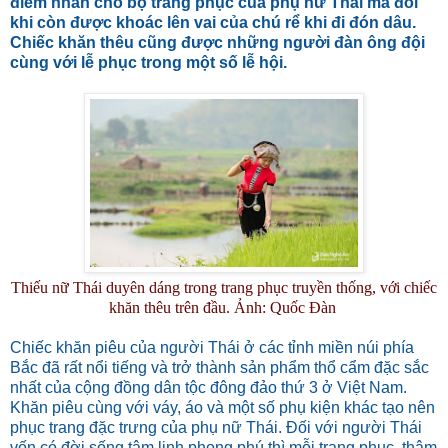
điểm nhấn cho bộ trang phục của phụ nữ Thái mà đôi
khi còn được khoác lên vai của chú rể khi đi đón dâu.
Chiếc khăn thêu cũng được những người đàn ông đội
cùng với lễ phục trong một số lễ hội.
Thiếu nữ Thái duyên dáng trong trang phục truyền thống, với chiếc
khăn thêu trên đầu. Ảnh: Quốc Đàn
Chiếc khăn piêu của người Thái ở các tỉnh miền núi phía
Bắc đã rất nổi tiếng và trở thành sản phẩm thổ cẩm đặc sắc
nhất của cộng đồng dân tộc đông đảo thứ 3 ở Việt Nam.
Khăn piêu cùng với váy, áo và một số phụ kiện khác tạo nên
phục trang đặc trưng của phụ nữ Thái. Đối với người Thái
vốn có đời sống tâm linh phong phú thì mỗi trang phục, thậm