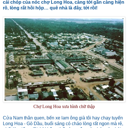
cái chóp của nóc chợ Long Hoa, càng tới gần càng hiện
rõ, lòng rất hồi hộp… quê nhà là đây, tới rồi!
Chợ Long Hoa xưa hình chữ thập
Cửa Nam thân quen, bến xe lam ông già tôi hay chạy tuyến
Long Hoa - Gò Dầu, buổi sáng có cháo lòng rất ngon mà rẻ,