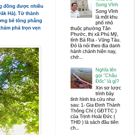
Song Vĩnh
ộng đồng được nhiều
Song Vĩnh
Đăk Hà). Từ thành
là một khu
ờng bê tông phẳng
phố nhỏ
 khám phá trọn vẹn
thuộc phường Tân
Phước, thị xã Phú Mỹ,
tỉnh Bà Rịa - Vũng Tàu.
Đó là nói theo địa danh
hành chánh hiện nay,
chớ...
Nghĩa tên
gọi "Châu
Đốc" là gì?
Xin sơ lược
trình bày
tình hình tra cứu như
sau: 1- Gia Định Thành
Thông Chí ( GĐTTC )
của Trịnh Hoài Đức (
THĐ ) là sách đầu tiên
ch...