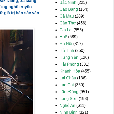
Đăk Niêng, xã Măng
Bắc Ninh
(223)
những nghề truyền
Cao Bằng
(164)
ữ giá trị bản sắc văn
Cà Mau
(289)
Cần Thơ
(456)
Gia Lai
(555)
Huế
(589)
Hà Nội
(817)
Hà Tĩnh
(250)
Hưng Yên
(126)
Hải Phòng
(381)
Khánh Hòa
(455)
Lai Châu
(136)
Lào Cai
(350)
Lâm Đồng
(951)
Lạng Sơn
(193)
Nghệ An
(611)
Ninh Bình
(321)