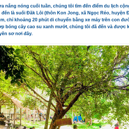
ưa nắng nóng cuối tuần, chúng tôi tìm đến điểm du lịch c
 đến là suối Đăk Lôi (thôn Kon Jong, xã Ngọc Réo, huyện 
m, chỉ khoảng 20 phút di chuyển bằng xe máy trên con đư
 rợp bóng cây cao su xanh mướt, chúng tôi đã đến và được
yên sơ nơi đây.