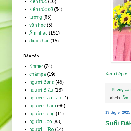
kiến trúc
(16)
kiến trúc cổ
(54)
tượng
(65)
văn học
(5)
Âm nhạc
(151)
điêu khắc
(15)
Dân tộc
Khmer
(74)
Xem tiếp »
chămpa
(19)
người Bana
(45)
Không có 
người Brâu
(13)
Labels:
Ẩm 
người Cao Lan
(7)
người Chăm
(66)
19 thg 6, 2025
người Cống
(11)
người Dao
(83)
Suối Đăk
người H'Re
(14)