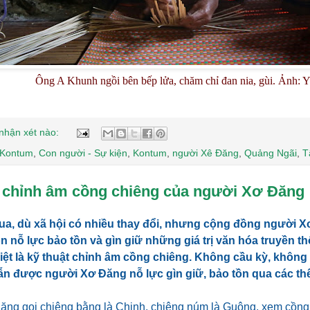
Ông A Khunh ngồi bên bếp lửa, chăm chỉ đan nia, gùi. Ảnh: 
nhận xét nào:
 Kontum
,
Con người - Sự kiện
,
Kontum
,
người Xê Đăng
,
Quảng Ngãi
,
T
 chỉnh âm cồng chiêng của người Xơ Đăng
ua, dù xã hội có nhiều thay đổi, nhưng cộng đồng người X
ôn nỗ lực bảo tồn và gìn giữ những giá trị văn hóa truyền t
iệt là kỹ thuật chỉnh âm cồng chiêng. Không cầu kỳ, không
n được người Xơ Đăng nỗ lực gìn giữ, bảo tồn qua các thế
ng gọi chiêng bằng là Chinh, chiêng núm là Guông, xem cồng 