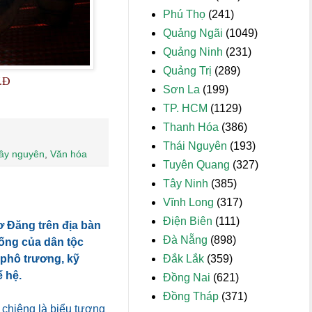
Phú Thọ
(241)
Quảng Ngãi
(1049)
Quảng Ninh
(231)
Quảng Trị
(289)
Y.Đ
Sơn La
(199)
TP. HCM
(1129)
Thanh Hóa
(386)
Thái Nguyên
(193)
ây nguyên
,
Văn hóa
Tuyên Quang
(327)
Tây Ninh
(385)
Vĩnh Long
(317)
Điện Biên
(111)
ơ Đăng trên địa bàn
Đà Nẵng
(898)
hống của dân tộc
Đắk Lắk
(359)
 phô trương, kỹ
 hệ.
Đồng Nai
(621)
Đồng Tháp
(371)
chiêng là biểu tượng