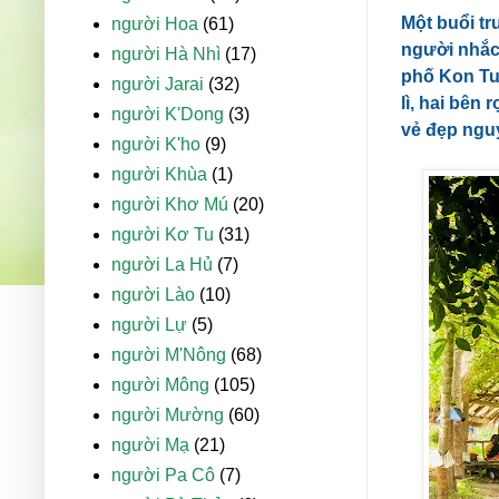
Một buổi tr
người Hoa
(61)
người nhắc
người Hà Nhì
(17)
phố Kon Tu
người Jarai
(32)
lì, hai bên
người K'Dong
(3)
vẻ đẹp ngu
người K'ho
(9)
người Khùa
(1)
người Khơ Mú
(20)
người Kơ Tu
(31)
người La Hủ
(7)
người Lào
(10)
người Lự
(5)
người M'Nông
(68)
người Mông
(105)
người Mường
(60)
người Mạ
(21)
người Pa Cô
(7)