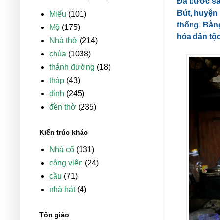
Đã bước sa
Bút, huyện 
Miếu
(101)
thống. Bằng
Mộ
(175)
hóa dân tộc
Nhà thờ
(214)
chùa
(1038)
thánh đường
(18)
tháp
(43)
đình
(245)
đền thờ
(235)
Kiến trúc khác
Nhà cổ
(131)
công viên
(24)
cầu
(71)
nhà hát
(4)
Tôn giáo