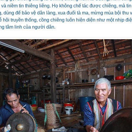
và niềm tin thiêng liêng. Họ không chế tác được chiêng, mà tin
g, dùng để bảo vệ dân làng, xua đuổi tà ma, mừng mùa bội thu 
lễ hội truyền thống, cồng chiêng luôn hiện diện như một nhịp đi
ng tâm linh của người dân.