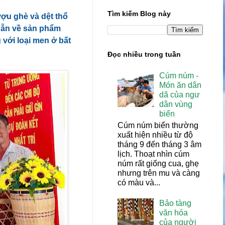
Tìm kiếm Blog này
ượu ghè và dệt thổ
dẫn về sản phẩm
với loại men ở bất
Đọc nhiều trong tuần
Cúm núm -
Món ăn dân
dã của ngư
dân vùng
biển
Cúm núm biển thường
xuất hiện nhiều từ độ
tháng 9 đến tháng 3 âm
lịch. Thoạt nhìn cúm
núm rất giống cua, ghẹ
nhưng trên mu và càng
có màu và...
Bảo tàng
văn hóa
của người