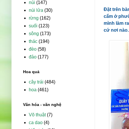
núi
(147)
Đặt trên bà
núi lửa
(30)
cẩm ở phườ
rừng
(162)
mình làm ra
suối
(123)
cứ nơi nào.
sông
(173)
thác
(194)
đèo
(58)
đảo
(177)
Hoa quả
cây trái
(484)
hoa
(461)
Văn hóa - văn nghệ
Võ thuật
(7)
ca dao
(4)