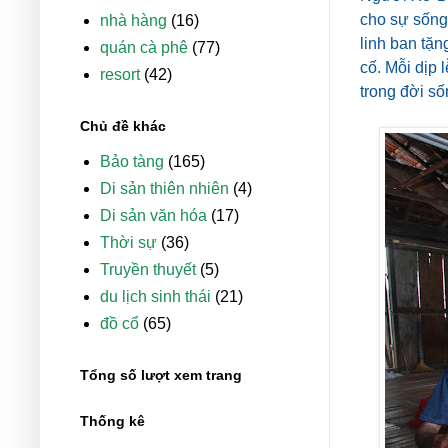
cho sự sống 
nhà hàng
(16)
linh ban tặn
quán cà phê
(77)
cố. Mỗi dịp 
resort
(42)
trong đời số
Chủ đề khác
Bảo tàng
(165)
Di sản thiên nhiên
(4)
Di sản văn hóa
(17)
Thời sự
(36)
Truyền thuyết
(5)
du lịch sinh thái
(21)
đồ cổ
(65)
Tổng số lượt xem trang
Thống kê