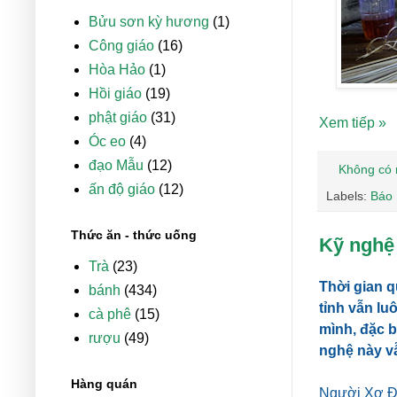
Bửu sơn kỳ hương
(1)
Công giáo
(16)
Hòa Hảo
(1)
Hồi giáo
(19)
phật giáo
(31)
Xem tiếp »
Óc eo
(4)
đạo Mẫu
(12)
Không có 
ấn độ giáo
(12)
Labels:
Báo
Thức ăn - thức uống
Kỹ nghệ
Trà
(23)
Thời gian q
bánh
(434)
tỉnh vẫn lu
cà phê
(15)
mình, đặc b
rượu
(49)
nghệ này vẫ
Hàng quán
Người Xơ Đă