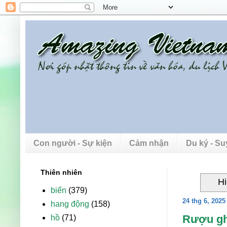
Con người - Sự kiện
Cảm nhận
Du ký - S
Thiên nhiên
Hi
biển
(379)
24 thg 6, 2025
hang động
(158)
Rượu gh
hồ
(71)