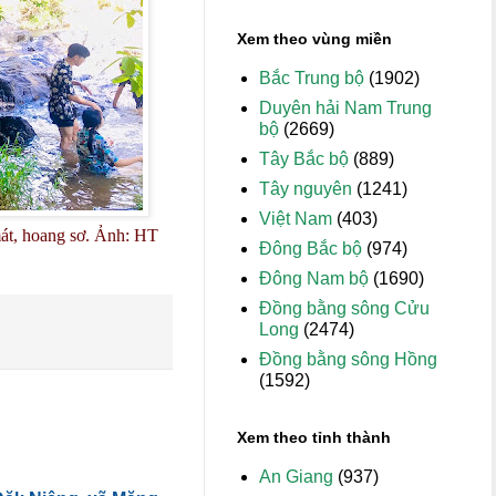
Xem theo vùng miền
Bắc Trung bộ
(1902)
Duyên hải Nam Trung
bộ
(2669)
Tây Bắc bộ
(889)
Tây nguyên
(1241)
Việt Nam
(403)
mát, hoang sơ. Ảnh: HT
Đông Bắc bộ
(974)
Đông Nam bộ
(1690)
Đồng bằng sông Cửu
Long
(2474)
Đồng bằng sông Hồng
(1592)
Xem theo tỉnh thành
An Giang
(937)