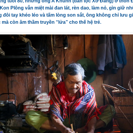
ng tuổi 80, nhưng ông A Khunh (dân tộc Xơ Đăng) ở thôn 
Kon Plông vẫn miệt mài đan lát, rèn dao, làm nỏ, gìn giữ 
 đôi tay khéo léo và tấm lòng son sắt, ông không chỉ lưu gi
 mà còn âm thầm truyền “lửa” cho thế hệ trẻ.