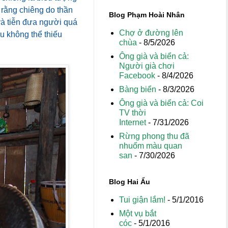
 rằng chiêng do thần
Blog Phạm Hoài Nhân
và tiễn đưa người quá
Chợ ở đường lên
ệu không thể thiếu
chùa
- 8/5/2026
Ông già và biển cả:
Người già chơi
Facebook
- 8/4/2026
Bàng biển
- 8/3/2026
Ông già và biển cả: Coi
TV thời
Internet
- 7/31/2026
Rừng phong thu đã
nhuốm màu quan
san
- 7/30/2026
Blog Hai Ẩu
Tui giận lắm!
- 5/1/2016
Một vụ bắt
cóc
- 5/1/2016