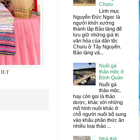
Churu
Linh mục
Nguyễn Đức Ngọc là
người khởi xướng
thành lập Bảo tàng để
lưu giữ những giá trị
văn hóa của dân tộc
Churu ở Tây Nguyên.
Bảo tàng vă...
Nuôi gà
thảo mộc ở
: H.T
Định Quán
Nuôi gà
thảo mộc,
hay còn gọi là thảo
dược, khác với những
mô hình nuôi khác ở
chỗ người nuôi bổ sung
vào khẩu phần thức ăn
nhiều loại thảo ...
Nhà thờ