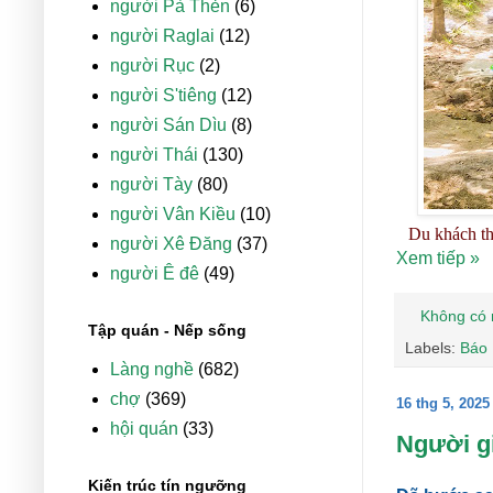
người Pà Thẻn
(6)
người Raglai
(12)
người Rục
(2)
người S'tiêng
(12)
người Sán Dìu
(8)
người Thái
(130)
người Tày
(80)
người Vân Kiều
(10)
Du khách th
người Xê Đăng
(37)
Xem tiếp »
người Ê đê
(49)
Không có 
Tập quán - Nếp sống
Labels:
Báo
Làng nghề
(682)
chợ
(369)
16 thg 5, 2025
hội quán
(33)
Người g
Kiến trúc tín ngưỡng