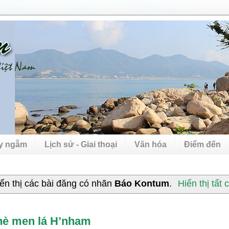
uy ngẫm
Lịch sử - Giai thoại
Văn hóa
Điểm đến
ển thị các bài đăng có nhãn
Báo Kontum
.
Hiển thị tất 
è men lá H’nham