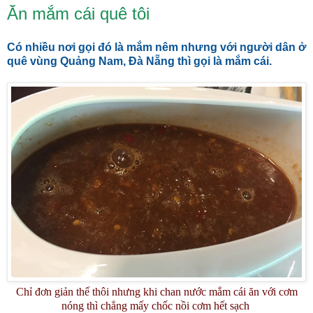
Ăn mắm cái quê tôi
Có nhiều nơi gọi đó là mắm nêm nhưng với người dân ở
quê vùng Quảng Nam, Đà Nẵng thì gọi là mắm cái.
Chỉ đơn giản thế thôi nhưng khi chan nước mắm cái ăn với cơm
nóng thì chẳng mấy chốc nồi cơm hết sạch