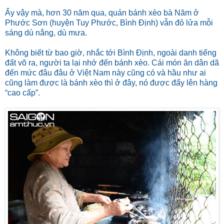
Ấy vậy mà, hơn 30 năm qua, quán bánh xèo bà Năm ở
Phước Sơn (huyện Tuy Phước, Bình Định) vẫn đỏ lửa mỗi
sáng dù nắng, dù mưa.
Không biết từ bao giờ, nhắc tới Bình Định, ngoài danh tiếng
đất võ ra, người ta lại nhớ đến bánh xèo. Cái món ăn dân dã
đến mức đâu đâu ở Việt Nam này cũng có và hầu như ai
cũng làm được là bánh xèo thì ở đây, nó được đẩy lên hàng
“cao cấp”.