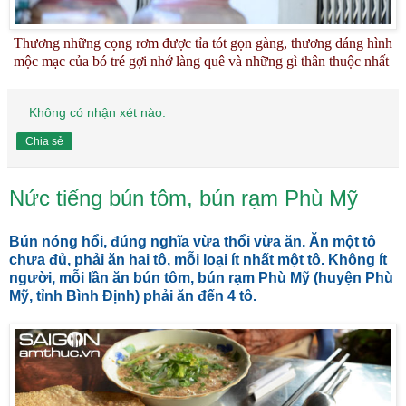
Thương những cọng rơm được tỉa tót gọn gàng, thương dáng hình
mộc mạc của bó tré
gợi nhớ làng quê và những gì thân thuộc nhất
Không có nhận xét nào:
Chia sẻ
Nức tiếng bún tôm, bún rạm Phù Mỹ
Bún nóng hổi, đúng nghĩa vừa thổi vừa ăn. Ăn một tô
chưa đủ, phải ăn hai tô, mỗi loại ít nhất một tô. Không ít
người, mỗi lần ăn bún tôm, bún rạm Phù Mỹ (huyện Phù
Mỹ, tỉnh Bình Định) phải ăn đến 4 tô.