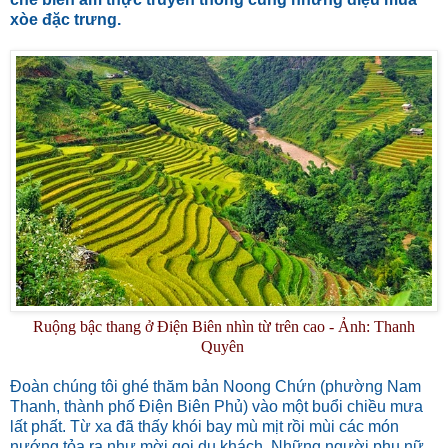
xòe đặc trưng.
Ruộng bậc thang ở Điện Biên nhìn từ trên cao - Ảnh: Thanh
Quyên
Đoàn chúng tôi ghé thăm bản Noong Chứn (phường Nam
Thanh, thành phố Điện Biên Phủ) vào một buổi chiều mưa
lất phất. Từ xa đã thấy khói bay mù mịt rồi mùi các món
nướng tỏa ra như mời gọi du khách. Những người phụ nữ