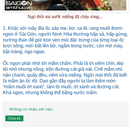
Ngó thôi mà nước miếng đã chảy ròng...
1. Khác với mấy đĩa ốc xào me, bơ, sa tế, rang muối thơm
ngon ở Sài Gòn, người Ninh Hòa thường hấp sả, hấp gừng,
nướng than để giữ trọn vẹn mùi đặc trưng của từng loại ốc
tươi sống, mới bắt lên bờ, ngâm trong nước, còn mở mày,
bật màng, ngọ ngọe.
Ốc ngon phải nhờ tới mắm chấm. Phải là ớt xiêm chín, tép
tỏi nhỏ nhưng nồng, trộn đường cát giã nát. Chế mắm nhĩ,
nặn chanh, quậy đều, nêm vừa miệng. Ngửi mùi thôi đã biết
là mắm ăn ốc rồi. Dạo gần đây người ta làm thêm món
“mắm muối ớt xanh”, làm từ muối, ớt xanh và đường cát.
Khá ngon, nhưng không thể bằng nước mắm.
Không có nhận xét nào:
Chia sẻ