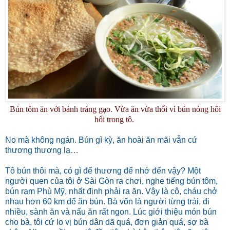
Bún tôm ăn với bánh tráng gạo. Vừa ăn vừa thổi vì bún nóng hôi
hổi trong tô.
No mà không ngán. Bún gì kỳ, ăn hoài ăn mãi vẫn cứ
thương thương lạ…
Tô bún thôi mà, có gì để thương để nhớ đến vậy? Một
người quen của tôi ở Sài Gòn ra chơi, nghe tiếng bún tôm,
bún rạm Phù Mỹ, nhất định phải ra ăn. Vậy là cô, cháu chở
nhau hơn 60 km để ăn bún. Bà vốn là người từng trải, đi
nhiều, sành ăn và nấu ăn rất ngon. Lúc giới thiệu món bún
cho bà, tôi cứ lo vị bún dân dã quá, đơn giản quá, sợ bà