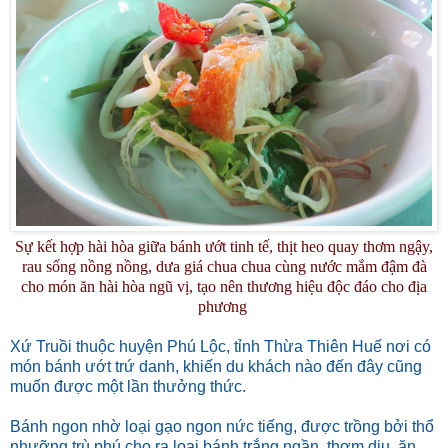
Sự kết hợp hài hòa giữa bánh ướt tinh tế, thịt heo quay thơm ngậy,
rau sống nồng nồng, dưa giá chua chua cùng nước mắm đậm đà
cho món ăn hài hòa ngũ vị, tạo nên thương hiệu độc đáo cho địa
phương
Xứ Truồi thuộc huyện Phú Lộc, tỉnh Thừa Thiên Huế nơi có
món bánh ướt trứ danh, khiến du khách nào đến đây cũng
muốn được một lần thưởng thức.
Bánh ngon nhờ loại gạo ngon nức tiếng, được trồng bởi thổ
nhưỡng trù phú cho ra loại bánh trắng ngần, thơm dịu, ăn