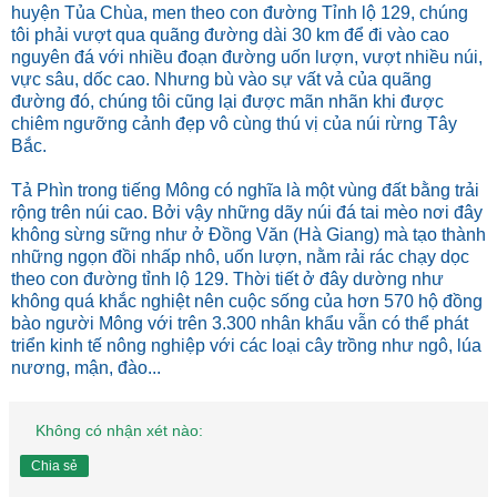
huyện Tủa Chùa, men theo con đường Tỉnh lộ 129, chúng
tôi phải vượt qua quãng đường dài 30 km để đi vào cao
nguyên đá với nhiều đoạn đường uốn lượn, vượt nhiều núi,
vực sâu, dốc cao. Nhưng bù vào sự vất vả của quãng
đường đó, chúng tôi cũng lại được mãn nhãn khi được
chiêm ngưỡng cảnh đẹp vô cùng thú vị của núi rừng Tây
Bắc.
Tả Phìn trong tiếng Mông có nghĩa là một vùng đất bằng trải
rộng trên núi cao. Bởi vậy những dãy núi đá tai mèo nơi đây
không sừng sững như ở Đồng Văn (Hà Giang) mà tạo thành
những ngọn đồi nhấp nhô, uốn lượn, nằm rải rác chạy dọc
theo con đường tỉnh lộ 129. Thời tiết ở đây dường như
không quá khắc nghiệt nên cuộc sống của hơn 570 hộ đồng
bào người Mông với trên 3.300 nhân khẩu vẫn có thể phát
triển kinh tế nông nghiệp với các loại cây trồng như ngô, lúa
nương, mận, đào...
Không có nhận xét nào:
Chia sẻ