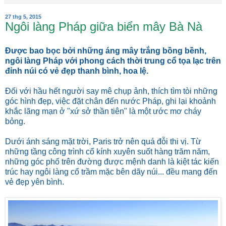
27 thg 5, 2015
Ngôi làng Pháp giữa biển mây Bà Nà
Được bao bọc bởi những áng mây trắng bồng bềnh,
ngôi làng Pháp với phong cách thời trung cổ tọa lạc trên
đỉnh núi có vẻ đẹp thanh bình, hoa lệ.
Đối với hầu hết người say mê chụp ảnh, thích tìm tòi những
góc hình đẹp, việc đặt chân đến nước Pháp, ghi lại khoảnh
khắc lãng mạn ở "xứ sở thần tiên" là một ước mơ cháy
bỏng.
Dưới ánh sáng mặt trời, Paris trở nên quá đỗi thi vị. Từ
những tầng công trình cổ kính xuyên suốt hàng trăm năm,
những góc phố trên đường được mệnh danh là kiệt tác kiến
trúc hay ngôi làng cổ trầm mặc bên dãy núi... đều mang đến
vẻ đẹp yên bình.