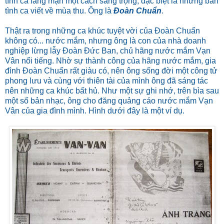
tình ca lãng mạn một cách sang trọng, đặc biệt là những bản
tình ca viết về mùa thu. Ông là
Đoàn Chuẩn
.
Thật ra trong những ca khúc tuyệt vời của Đoàn Chuẩn
không có... nước mắm, nhưng ông là con của nhà doanh
nghiệp lừng lẫy Đoàn Đức Ban, chủ hãng nước mắm Vạn
Vân nổi tiếng. Nhờ sự thành công của hãng nước mắm, gia
đình Đoàn Chuẩn rất giàu có, nên ông sống đời một công tử
phong lưu và cùng với thiên tài của mình ông đã sáng tác
nên những ca khúc bất hủ. Như một sự ghi nhớ, trên bìa sau
một số bản nhạc, ông cho đăng quảng cáo nước mắm Vạn
Vân của gia đình mình. Hình dưới đây là một ví dụ.