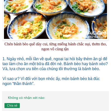
Chén bánh bèo quê dày cui, từng miếng bánh chắc nụi, thơm tho,
ngon vô cùng tận
1. Ngày nhỏ, mỗi lần về quê, ngoại lại hỏi bây thèm ăn gì để
tao làm cho ăn một bữa đã đời nè. Bánh bèo hay bánh xèo?
Và, lựa chọn ưu tiên của chúng tôi thường là bánh bèo.
Vì sao ư? Vì đối với bọn nhóc ấy, món bánh bèo bà đúc
ngon “thần thánh”.
Không có nhận xét nào:
Chia sẻ