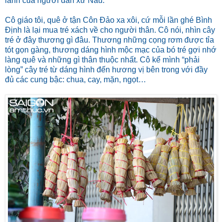
lành của người dân xứ Nẫu.
Cô giáo tôi, quê ở tận Côn Đảo xa xôi, cứ mỗi lần ghé Bình
Định là lại mua tré xách về cho người thân. Cô nói, nhìn cây
tré ở đây thương gì đâu. Thương những cọng rơm được tỉa
tót gọn gàng, thương dáng hình mộc mạc của bó tré gợi nhớ
làng quê và những gì thân thuộc nhất. Cô kể mình “phải
lòng” cây tré từ dáng hình đến hương vị bên trong với đầy
đủ các cung bậc: chua, cay, mặn, ngọt…