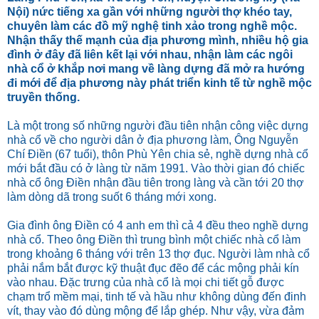
Nội) nức tiếng xa gần với những người thợ khéo tay,
chuyên làm các đồ mỹ nghệ tinh xảo trong nghề mộc.
Nhận thấy thế mạnh của địa phương mình, nhiều hộ gia
đình ở đây đã liên kết lại với nhau, nhận làm các ngôi
nhà cổ ở khắp nơi mang về làng dựng đã mở ra hướng
đi mới để địa phương này phát triển kinh tế từ nghề mộc
truyền thống.
Là một trong số những người đầu tiên nhận công việc dựng
nhà cổ về cho người dân ở địa phương làm, Ông Nguyễn
Chí Điền (67 tuổi), thôn Phù Yên chia sẻ, nghề dựng nhà cổ
mới bắt đầu có ở làng từ năm 1991. Vào thời gian đó chiếc
nhà cổ ông Điền nhận đầu tiên trong làng và cần tới 20 thợ
làm dòng dã trong suốt 6 tháng mới xong.
Gia đình ông Điền có 4 anh em thì cả 4 đều theo nghề dựng
nhà cổ. Theo ông Điền thì trung bình một chiếc nhà cổ làm
trong khoảng 6 tháng với trên 13 thợ đục. Người làm nhà cổ
phải nắm bắt được kỹ thuật đục đẽo để các mộng phải kín
vào nhau. Đặc trưng của nhà cổ là mọi chi tiết gỗ được
chạm trổ mềm mại, tinh tế và hầu như không dùng đến đinh
vít, thay vào đó dùng mộng để lắp ghép. Như vậy, vừa đảm