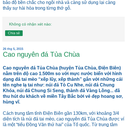
bảo độ bền chắc cho ngôi nhà và càng sử dụng lại càng
thấy sự hài hòa trong từng thớ gỗ.
Không có nhận xét nào:
Chia sẻ
26 thg 5, 2015
Cao nguyên đá Tủa Chùa
Cao nguyên đá Tủa Chùa (huyện Tủa Chùa, Điện Biên)
nằm trên độ cao 1.500m so với mực nước biển với hình
dạng đá tai mèo “xếp lũy, xếp thành” gắn với những cái
tên nghe lạ tai như: núi đá Tò Cu Nhe, núi đá Chung
Khóa, núi đá Chung Si Seng, thành đá Vàng Lồng... đã
thu hút du khách về miền Tây Bắc bởi vẻ đẹp hoang sơ,
hùng vĩ.
Cách trung tâm tỉnh Điện Biên gần 130km, với khoảng 3/4
diện tích là núi đá tai mèo, cao nguyên đá Tủa Chùa được ví
là một “tiểu Đồng Văn thứ hai” của Tổ quốc. Từ trung tâm