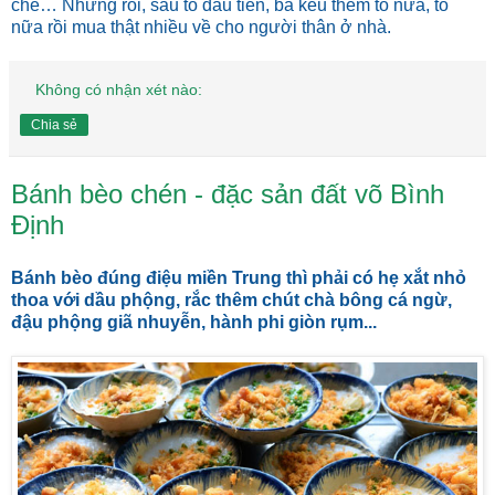
chê… Nhưng rồi, sau tô đầu tiên, bà kêu thêm tô nữa, tô
nữa rồi mua thật nhiều về cho người thân ở nhà.
Không có nhận xét nào:
Chia sẻ
Bánh bèo chén - đặc sản đất võ Bình
Định
Bánh bèo đúng điệu miền Trung thì phải có hẹ xắt nhỏ
thoa với dầu phộng, rắc thêm chút chà bông cá ngừ,
đậu phộng giã nhuyễn, hành phi giòn rụm...