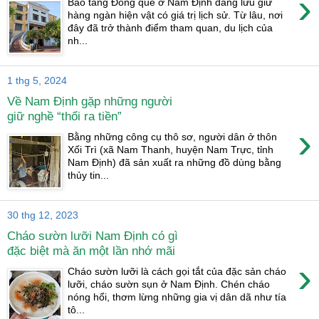
›
Bảo tàng Đồng quê ở Nam Định đang lưu giữ
hàng ngàn hiện vật có giá trị lịch sử. Từ lâu, nơi
đây đã trở thành điểm tham quan, du lịch của
nh...
1 thg 5, 2024
Về Nam Định gặp những người
giữ nghề “thổi ra tiền”
›
Bằng những công cụ thô sơ, người dân ở thôn
Xối Trì (xã Nam Thanh, huyện Nam Trực, tỉnh
Nam Định) đã sản xuất ra những đồ dùng bằng
thủy tin...
30 thg 12, 2023
Cháo sườn lưỡi Nam Định có gì
đặc biệt mà ăn một lần nhớ mãi
›
Cháo sườn lưỡi là cách gọi tắt của đặc sản cháo
lưỡi, cháo sườn sụn ở Nam Định. Chén cháo
nóng hổi, thơm lừng những gia vị dân dã như tía
tô...