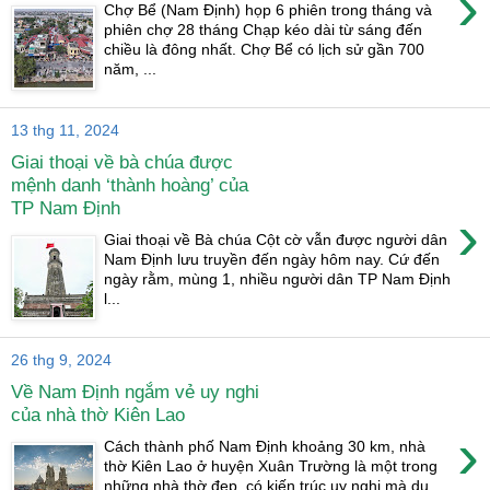
›
Chợ Bể (Nam Định) họp 6 phiên trong tháng và
phiên chợ 28 tháng Chạp kéo dài từ sáng đến
chiều là đông nhất. Chợ Bể có lịch sử gần 700
năm, ...
13 thg 11, 2024
Giai thoại về bà chúa được
mệnh danh ‘thành hoàng’ của
TP Nam Định
›
Giai thoại về Bà chúa Cột cờ vẫn được người dân
Nam Định lưu truyền đến ngày hôm nay. Cứ đến
ngày rằm, mùng 1, nhiều người dân TP Nam Định
l...
26 thg 9, 2024
Về Nam Định ngắm vẻ uy nghi
của nhà thờ Kiên Lao
›
Cách thành phố Nam Định khoảng 30 km, nhà
thờ Kiên Lao ở huyện Xuân Trường là một trong
những nhà thờ đẹp, có kiến trúc uy nghi mà du