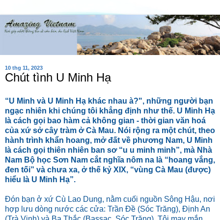
10 thg 11, 2023
Chút tình U Minh Hạ
“U Minh và U Minh Hạ khác nhau à?", những người bạn
ngạc nhiên khi chúng tôi khẳng định như thế. U Minh Hạ
là cách gọi bao hàm cả không gian - thời gian văn hoá
của xứ sở cây tràm ở Cà Mau. Nói rộng ra một chút, theo
hành trình khẩn hoang, mở đất về phương Nam, U Minh
là cách gọi thiên nhiên ban sơ “u u minh minh”, mà Nhà
Nam Bộ học Sơn Nam cắt nghĩa nôm na là “hoang vắng,
đen tối” và chưa xa, ở thế kỷ XIX, “vùng Cà Mau (được)
hiểu là U Minh Hạ”.
Ðón bạn ở xứ Cù Lao Dung, nằm cuối nguồn Sông Hậu, nơi
hợp lưu dòng nước các cửa: Trần Ðề (Sóc Trăng), Ðịnh An
(Trà Vinh) và Ba Thắc (Bassac, Sóc Trăng). Tôi may mắn