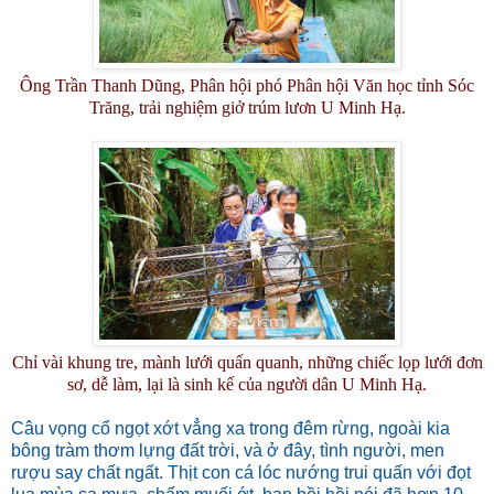
Ông Trần Thanh Dũng, Phân hội phó Phân hội Văn học tỉnh Sóc
Trăng, trải nghiệm giở trúm lươn U Minh Hạ.
Chỉ vài khung tre, mành lưới quấn quanh, những chiếc lọp lưới đơn
sơ, dễ làm, lại là sinh kế của người dân U Minh Hạ.
Câu vọng cổ ngọt xớt vẳng xa trong đêm rừng, ngoài kia
bông tràm thơm lựng đất trời, và ở đây, tình người, men
rượu say chất ngất. Thịt con cá lóc nướng trui quấn với đọt