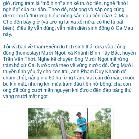
giờ, rừng tràm là “mô hình” sinh kế trước tiên, nghề “khởi
nghiệp” của cư dân. Theo đó, mật ong và sáp ong cũng
được coi là “thương hiệu” nông sản đầu tiên của Cà Mau.
Cho đến bây giờ (và tương lai xa xôi nữa, có thể là bất
biến), điều ấy vẫn đúng, vẫn hiện diện sinh động ở Cà Mau
này.
Tôi và bạn về thăm Ðiểm du lịch sinh thái dựa vào cộng
đồng (homestay) Mười Ngọt, xã Khánh Bình Tây Bắc, huyện
Trần Văn Thời. Nghe kể chuyện ông Mười Ngọt mê rừng
tràm bỏ xứ Cái Nước mà theo về vùng nước đỏ. Ông Mười
truyền tình yêu ấy cho con trai, anh Phạm Duy Khanh để
chăm chút, nâng niu 60 ha rừng tràm. Vắt cắn đỏ máu, muỗi
bu kín mặt, nhưng khi mùa tràm đầu tiên nở bông, cha con
ông đã cùng cười mãn nguyện khi được đền đáp bằng thứ
vàng mười mật ngọt.