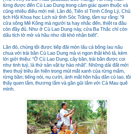
từng được đến Cù Lao Dung trong cảm giác quen thuộc và
cũng nhiều điều mới mẻ. Lần đó, Tiến sĩ Trịnh Công Lý, Chủ
tịch Hội Khoa học Lịch sử tỉnh Sóc Trăng, tâm sự rằng: “9
cửa sông Mê Kông mà người ta hay nhắc đến, thiệt ra đâu
còn đầy đủ. Như ở Cù Lao Dung này, cửa Ba Thắc chỉ còn
dấu tích lờ mờ và hầu như rất khó nhận biết”.
Lần đó, chúng tôi được tiếp đãi món lẩu cá bông lau nấu
chua với trái bần Cù Lao Dung mà vị ngon thật khó tả, kèm
lời giới thiệu: “Ở Cù Lao Dung, cây bần, trái bần được coi
như tinh tuý, là thứ sản vật tự hào nhất”. Những dải đất mới
theo thuỷ triều ẩn hiện trong mút mắt xanh của rừng mắm,
rừng bần; tiếng nói, nụ cười, ánh mắt hồn hậu dân cù lao, tôi
thấy quen lắm, thương lắm và gần gũi lắm với Cà Mau quê
mình.