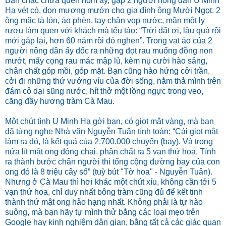
Bạn chắc chưa quên hôm ấy, gặp 2 người nông dân U Minh
Hạ vét cỏ, dọn mương mướn cho gia đình ông Mười Ngọt. 2
ông mặc tà lỏn, áo phèn, tay chân vọp nước, mần một ly
rượu làm quen với khách mà tếu táo: “Trời đất ơi, lâu quá rồi
mới gặp lại, hơn 60 năm rồi đó nghen”. Trong vạt áo của 2
người nông dân ấy dốc ra những đọt rau muống đồng non
mướt, mấy cọng rau mác mập lù, kèm nụ cười hào sảng,
chân chất góp mồi, góp mặt. Bạn cũng hào hứng cởi trần,
cởi đi những thứ vướng víu của đời sống, nằm thả mình trên
đám cỏ dại sũng nước, hít thở một lồng ngực trong veo,
căng đầy hương tràm Cà Mau.
Một chút tình U Minh Hạ gởi bạn, có giọt mật vàng, mà bạn
đã từng nghe Nhà văn Nguyễn Tuân tính toán: “Cái giọt mật
làm ra đó, là kết quả của 2.700.000 chuyến (bay). Và trong
nửa lít mật ong đóng chai, phân chất ra 5 vạn thứ hoa. Tính
ra thành bước chân người thì tổng cộng đường bay của con
ong đó là 8 triệu cây số” (tuỳ bút "Tờ hoa" - Nguyễn Tuân).
Nhưng ở Cà Mau thì hơi khác một chút xíu, không cần tới 5
vạn thứ hoa, chỉ duy nhất bông tràm cũng đủ để kết tinh
thành thứ mật ong hảo hạng nhất. Không phải là tự hào
suông, mà bạn hãy tự mình thử bằng các loại mẹo trên
Google hay kinh nghiệm dân gian, bằng tất cả các giác quan