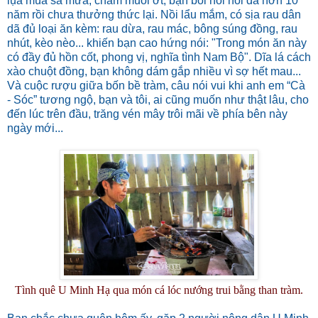
lụa mùa sa mưa, chấm muối ớt, bạn bồi hồi nói đã hơn 10
năm rồi chưa thưởng thức lại. Nồi lẩu mắm, có sịa rau dân
dã đủ loại ăn kèm: rau dừa, rau mác, bông súng đồng, rau
nhút, kèo nèo... khiến bạn cao hứng nói: "Trong món ăn này
có đầy đủ hồn cốt, phong vị, nghĩa tình Nam Bộ". Dĩa lá cách
xào chuột đồng, bạn không dám gắp nhiều vì sợ hết mau...
Và cuộc rượu giữa bốn bề tràm, câu nói vui khi anh em “Cà
- Sóc” tương ngộ, bạn và tôi, ai cũng muốn như thật lâu, cho
đến lúc trên đầu, trăng vén mây trôi mãi về phía bên này
ngày mới...
Tình quê U Minh Hạ qua món cá lóc nướng trui bằng than tràm.