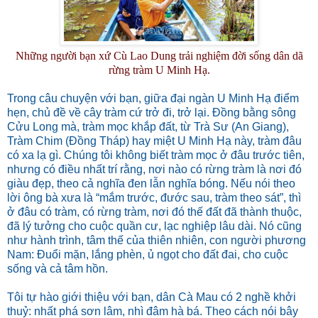
Những người bạn xứ Cù Lao Dung trải nghiệm đời sống dân dã
rừng tràm U Minh Hạ.
Trong câu chuyện với bạn, giữa đại ngàn U Minh Hạ điểm
hẹn, chủ đề về cây tràm cứ trở đi, trở lại. Ðồng bằng sông
Cửu Long mà, tràm mọc khắp đất, từ Trà Sư (An Giang),
Tràm Chim (Ðồng Tháp) hay miệt U Minh Hạ này, tràm đâu
có xa lạ gì. Chúng tôi không biết tràm mọc ở đâu trước tiên,
nhưng có điều nhất trí rằng, nơi nào có rừng tràm là nơi đó
giàu đẹp, theo cả nghĩa đen lẫn nghĩa bóng. Nếu nói theo
lời ông bà xưa là “mắm trước, đước sau, tràm theo sát”, thì
ở đâu có tràm, có rừng tràm, nơi đó thế đất đã thành thuộc,
đã lý tưởng cho cuộc quần cư, lạc nghiệp lâu dài. Nó cũng
như hành trình, tâm thế của thiên nhiên, con người phương
Nam: Ðuổi mặn, lắng phèn, ủ ngọt cho đất đai, cho cuộc
sống và cả tâm hồn.
Tôi tự hào giới thiệu với bạn, dân Cà Mau có 2 nghề khởi
thuỷ: nhất phá sơn lâm, nhì đâm hà bá. Theo cách nói bây