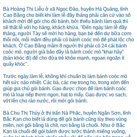
Bà Hoàng Thị Liễu ở xã Ngọc Đào, huyện Hà Quảng, tỉnh
Cao Bằng cho biết khi làm lễ đầy tháng phải căn cứ vào số
khách mời để gói cho đủ bánh, bởi thiếu bánh làm quà thì
sẽ thất lễ với họ hàng, khách khứa. "Đến ngày làm lễ đầy
tháng, người Tày sẽ mời họ hàng, bạn bè đến dự bữa cơm
thôi nôi, mỗi mâm đều phải có bánh coóc mò để phát lộc cho
khách. Ở Cao Bằng mâm 8 người thì phải có 24 cái bánh
coóc mò, người già bảo đây là bánh coóc mò “khai hảy”
(bán khóc đi) để cho đứa trẻ khỏe mạnh, ngoan ngoãn ít
quấy khóc".
Trước ngày làm lễ, không khí chuẩn bị làm bánh coóc mò
hết sức náo nhiệt. Các bà, các mẹ trong họ, trong xóm đến
giúp gia chủ gói bánh. Gạo được chọn để làm bánh coóc
mò là loại nếp thơm ngon, hạt to mẩy. Gạo được vo sạch,
vớt lên cho ráo nước, rồi mới gói bánh.
Bà Chu Thị Thúy ở thị trấn Nà Phặc, huyện Ngân Sơn, tỉnh
Bắc Kạn cho biết lá dùng để gói bánh cũng tùy theo vùng
miền, nơi gói bằng lá chít, nơi bằng lá chuối. Như ở Bắc
Kạn lá chuối để gói bánh được tước thành miếng vuông,