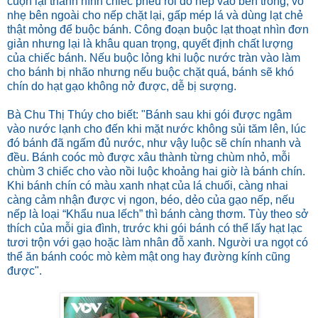
cuộn lại thành hình chiếc phễu rồi đổ nếp vào bên trong, vỗ
nhẹ bên ngoài cho nếp chặt lại, gấp mép lá và dùng lạt chẻ
thật mỏng để buộc bánh. Công đoạn buộc lạt thoạt nhìn đơn
giản nhưng lại là khâu quan trọng, quyết định chất lượng
của chiếc bánh. Nếu buộc lỏng khi luộc nước tràn vào làm
cho bánh bị nhão nhưng nếu buộc chặt quá, bánh sẽ khó
chín do hạt gạo không nở được, dễ bị sượng.
Bà Chu Thị Thúy cho biết: "Bánh sau khi gói được ngâm
vào nước lạnh cho đến khi mặt nước không sủi tăm lên, lúc
đó bánh đã ngấm đủ nước, như vậy luộc sẽ chín nhanh và
đều. Bánh coóc mò được xâu thành từng chùm nhỏ, mỗi
chùm 3 chiếc cho vào nồi luộc khoảng hai giờ là bánh chín.
Khi bánh chín có màu xanh nhạt của lá chuối, càng nhai
càng cảm nhận được vị ngon, béo, dẻo của gạo nếp, nếu
nếp là loại “Khẩu nua lếch” thì bánh càng thơm. Tùy theo sở
thích của mỗi gia đình, trước khi gói bánh có thể lấy hạt lạc
tươi trộn với gạo hoặc làm nhân đỗ xanh. Người ưa ngọt có
thể ăn bánh coóc mò kèm mật ong hay đường kính cũng
được".