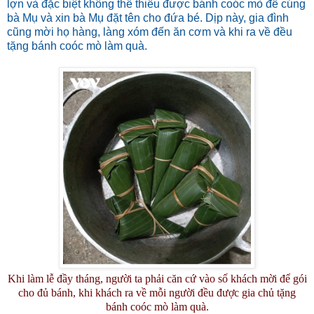
lợn và đặc biệt không thể thiếu được bánh coóc mò để cúng
bà Mụ và xin bà Mụ đặt tên cho đứa bé. Dịp này, gia đình
cũng mời họ hàng, làng xóm đến ăn cơm và khi ra về đều
tặng bánh coóc mò làm quà.
Khi làm lễ đầy tháng, người ta phải căn cứ vào số khách mời để gói
cho đủ bánh, khi khách ra về mỗi người đều được gia chủ tặng
bánh coóc mò làm quà.