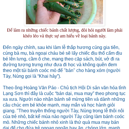
Để làm ra những chiếc bánh chất lượng, đòi hỏi người làm phải
khéo léo và thực sự am hiểu về loại bánh này.
Đến ngày chính, sau khi làm lễ thắp hương cúng gia tiên,
cúng bà mụ, bà ngoại cháu bé sẽ lấy chiếc địu thổ cẩm địu
bé lên lưng, cầm ô che, mang theo cặp sách, bút, vở đi ra
đường tượng trưng như đưa đi học và không quên đem
theo một túi bánh coóc mò để "bán" cho hàng xóm (người
Tày, Nùng gọi là “Khai hảy”).
Theo ông Hoàng Văn Páo - Chủ tịch Hội Di sản văn hóa tỉnh
Lạng Sơn thì đây là cuộc “bán dại, mua may” theo phong tục
xa xưa. Người nào nhận bánh sẽ mừng tiền và dành những
câu chúc em bé khỏe mạnh, may mắn và học hành giỏi
giang. "Theo truyền thống người Tày, Nùng trong lễ thôi nôi
của trẻ nhỏ, bất kể mùa nào người Tày cũng làm bánh coóc
mò. Những chiếc bánh nhỏ xinh là thứ quà mua may bán
dại để cho đứa trẻ ngoan ngoãn hay ăn, chóng lớn, mạnh