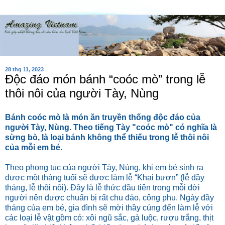
28 thg 11, 2023
Độc đáo món bánh “coóc mò” trong lễ
thôi nôi của người Tày, Nùng
Bánh coóc mò là món ăn truyền thống độc đáo của
người Tày, Nùng. Theo tiếng Tày "coóc mò" có nghĩa là
sừng bò, là loại bánh không thể thiếu trong lễ thôi nôi
của mỗi em bé.
Theo phong tục của người Tày, Nùng, khi em bé sinh ra
được một tháng tuổi sẽ được làm lễ “Khai bươn” (lễ đầy
tháng, lễ thôi nôi). Đây là lễ thức đầu tiên trong mỗi đời
người nên được chuẩn bị rất chu đáo, công phu. Ngày đầy
tháng của em bé, gia đình sẽ mời thầy cúng đến làm lễ với
các loại lễ vật gồm có: xôi ngũ sắc, gà luộc, rượu trắng, thịt