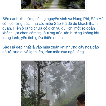
Bên cạnh khu rừng cổ thụ nguyên sinh và Hang Phỉ, Sảo Há
còn có rừng trúc, nhà cổ, miếu Sảo Há để du khách tham
quan. Hiện ở làng chưa có dịch vụ du lịch, một số đoàn
khách lựa chọn cắm trại ở rừng trúc, tận hưởng không khí
trong lành, yên tĩnh giữa thiên nhiên.
​​Sảo Há đẹp nhất là vào mùa xuân khi những cây hoa đào
nở rộ, xua đi vẻ lạnh lẽo, trầm mặc của ngôi làng.