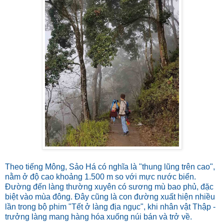
Theo tiếng Mông, Sảo Há có nghĩa là "thung lũng trên cao",
nằm ở độ cao khoảng 1.500 m so với mực nước biển.
Đường đến làng thường xuyên có sương mù bao phủ, đặc
biệt vào mùa đông. Đây cũng là con đường xuất hiện nhiều
lần trong bộ phim "Tết ở làng địa ngục", khi nhân vật Thập -
trưởng làng mang hàng hóa xuống núi bán và trở về.