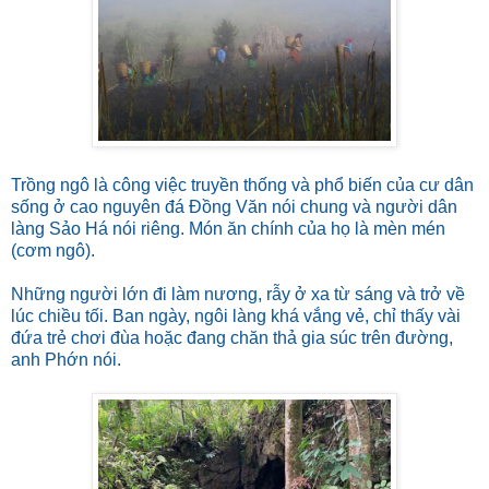
Trồng ngô là công việc truyền thống và phổ biến của cư dân
sống ở cao nguyên đá Đồng Văn nói chung và người dân
làng Sảo Há nói riêng. Món ăn chính của họ là mèn mén
(cơm ngô).
Những người lớn đi làm nương, rẫy ở xa từ sáng và trở về
lúc chiều tối. Ban ngày, ngôi làng khá vắng vẻ, chỉ thấy vài
đứa trẻ chơi đùa hoặc đang chăn thả gia súc trên đường,
anh Phớn nói.