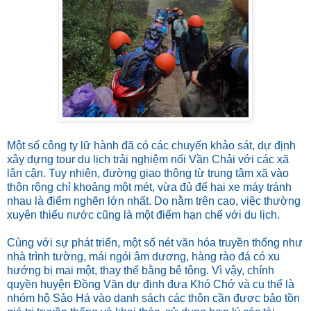
Một số công ty lữ hành đã có các chuyến khảo sát, dự định
xây dựng tour du lịch trải nghiệm nối Vần Chải với các xã
lân cận. Tuy nhiên, đường giao thông từ trung tâm xã vào
thôn rộng chỉ khoảng một mét, vừa đủ để hai xe máy tránh
nhau là điểm nghẽn lớn nhất. Do nằm trên cao, việc thường
xuyên thiếu nước cũng là một điểm hạn chế với du lịch.
Cùng với sự phát triển, một số nét văn hóa truyền thống như
nhà trình tường, mái ngói âm dương, hàng rào đá có xu
hướng bị mai một, thay thế bằng bê tông. Vì vậy, chính
quyền huyện Đồng Văn dự định đưa Khó Chớ và cụ thể là
nhóm hộ Sảo Há vào danh sách các thôn cần được bảo tồn