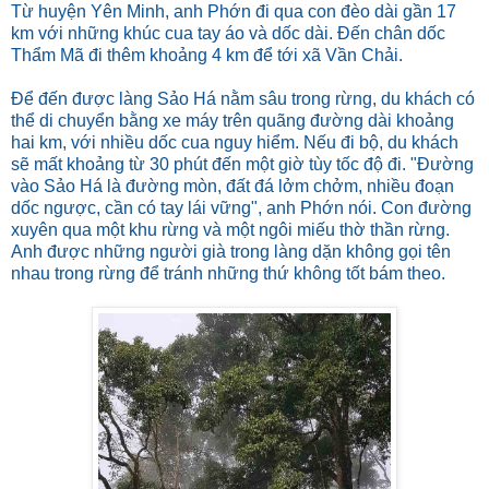
Từ huyện Yên Minh, anh Phớn đi qua con đèo dài gần 17
km với những khúc cua tay áo và dốc dài. Đến chân dốc
Thẩm Mã đi thêm khoảng 4 km để tới xã Vần Chải.
Để đến được làng Sảo Há nằm sâu trong rừng, du khách có
thể di chuyển bằng xe máy trên quãng đường dài khoảng
hai km, với nhiều dốc cua nguy hiểm. Nếu đi bộ, du khách
sẽ mất khoảng từ 30 phút đến một giờ tùy tốc độ đi. "Đường
vào Sảo Há là đường mòn, đất đá lởm chởm, nhiều đoạn
dốc ngược, cần có tay lái vững", anh Phớn nói. Con đường
xuyên qua một khu rừng và một ngôi miếu thờ thần rừng.
Anh được những người già trong làng dặn không gọi tên
nhau trong rừng để tránh những thứ không tốt bám theo.