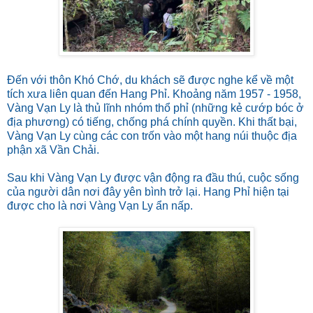
Đến với thôn Khó Chớ, du khách sẽ được nghe kể về một
tích xưa liên quan đến Hang Phỉ. Khoảng năm 1957 - 1958,
Vàng Vạn Ly là thủ lĩnh nhóm thổ phỉ (những kẻ cướp bóc ở
địa phương) có tiếng, chống phá chính quyền. Khi thất bại,
Vàng Vạn Ly cùng các con trốn vào một hang núi thuộc địa
phận xã Vần Chải.
Sau khi Vàng Vạn Ly được vận động ra đầu thú, cuộc sống
của người dân nơi đây yên bình trở lại. Hang Phỉ hiện tại
được cho là nơi Vàng Vạn Ly ẩn nấp.