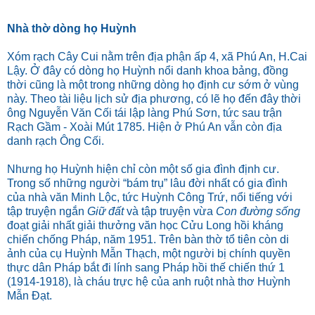
Nhà thờ dòng họ Huỳnh
Xóm rạch Cây Cui nằm trên địa phận ấp 4, xã Phú An, H.Cai
Lậy. Ở đây có dòng họ Huỳnh nổi danh khoa bảng, đồng
thời cũng là một trong những dòng họ định cư sớm ở vùng
này. Theo tài liệu lịch sử địa phương, có lẽ họ đến đây thời
ông Nguyễn Văn Cối tái lập làng Phú Sơn, tức sau trận
Rạch Gầm - Xoài Mút 1785. Hiện ở Phú An vẫn còn địa
danh rạch Ông Cối.
Nhưng họ Huỳnh hiện chỉ còn một số gia đình định cư.
Trong số những người “bám trụ” lâu đời nhất có gia đình
của nhà văn Minh Lộc, tức Huỳnh Công Trứ, nổi tiếng với
tập truyện ngắn
Giữ đất
và tập truyện vừa
Con đường sống
đoạt giải nhất giải thưởng văn học Cửu Long hồi kháng
chiến chống Pháp, năm 1951. Trên bàn thờ tổ tiên còn di
ảnh của cụ Huỳnh Mẫn Thạch, một người bị chính quyền
thực dân Pháp bắt đi lính sang Pháp hồi thế chiến thứ 1
(1914-1918), là cháu trực hệ của anh ruột nhà thơ Huỳnh
Mẫn Đạt.