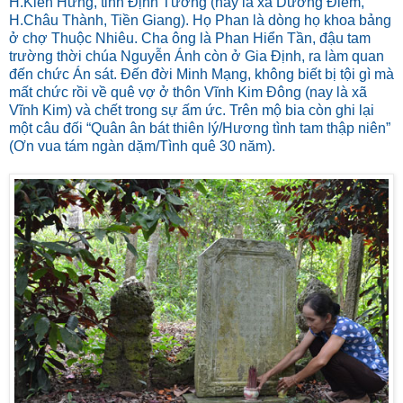
H.Kiến Hưng, tỉnh Định Tường (nay là xã Dưỡng Điềm,
H.Châu Thành, Tiền Giang). Họ Phan là dòng họ khoa bảng
ở chợ Thuộc Nhiêu. Cha ông là Phan Hiển Tần, đậu tam
trường thời chúa Nguyễn Ánh còn ở Gia Định, ra làm quan
đến chức Án sát. Đến đời Minh Mạng, không biết bị tội gì mà
mất chức rồi về quê vợ ở thôn Vĩnh Kim Đông (nay là xã
Vĩnh Kim) và chết trong sự ấm ức. Trên mộ bia còn ghi lại
một câu đối “Quân ân bát thiên lý/Hương tình tam thập niên”
(Ơn vua tám ngàn dặm/Tình quê 30 năm).