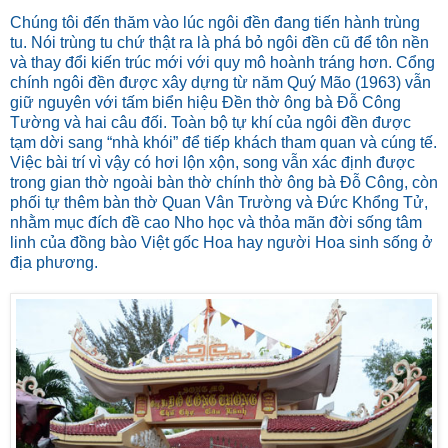
Chúng tôi đến thăm vào lúc ngôi đền đang tiến hành trùng
tu. Nói trùng tu chứ thật ra là phá bỏ ngôi đền cũ để tôn nền
và thay đổi kiến trúc mới với quy mô hoành tráng hơn. Cổng
chính ngôi đền được xây dựng từ năm Quý Mão (1963) vẫn
giữ nguyên với tấm biển hiệu Đền thờ ông bà Đỗ Công
Tường và hai câu đối. Toàn bộ tự khí của ngôi đền được
tạm dời sang “nhà khói” để tiếp khách tham quan và cúng tế.
Việc bài trí vì vậy có hơi lộn xộn, song vẫn xác định được
trong gian thờ ngoài bàn thờ chính thờ ông bà Đỗ Công, còn
phối tự thêm bàn thờ Quan Vân Trường và Đức Khổng Tử,
nhằm mục đích đề cao Nho học và thỏa mãn đời sống tâm
linh của đồng bào Việt gốc Hoa hay người Hoa sinh sống ở
địa phương.