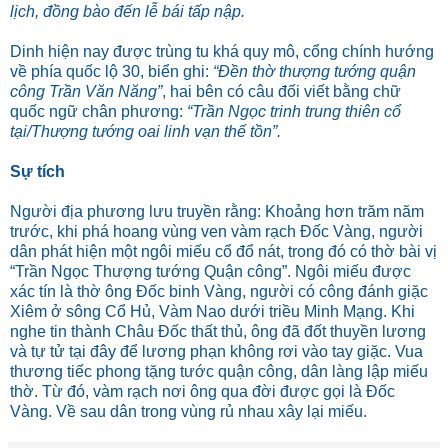
lịch, đồng bào đến lễ bái tấp nập.
Dinh hiện nay được trùng tu khá quy mô, cổng chính hướng
về phía quốc lộ 30, biển ghi:
“Đền thờ thượng tướng quận
công Trần Văn Năng”
, hai bên có câu đối viết bằng chữ
quốc ngữ chân phương:
“Trần Ngọc trinh trung thiên cổ
tại/Thượng tướng oai linh vạn thế tồn”.
Sự tích
Người địa phương lưu truyền rằng: Khoảng hơn trăm năm
trước, khi phá hoang vùng ven vàm rạch Đốc Vàng, người
dân phát hiện một ngôi miếu cổ đổ nát, trong đó có thờ bài vị
“Trần Ngọc Thượng tướng Quận công”. Ngôi miếu được
xác tín là thờ ông Đốc binh Vàng, người có công đánh giặc
Xiêm ở sông Cổ Hủ, Vàm Nao dưới triều Minh Mạng. Khi
nghe tin thành Châu Đốc thất thủ, ông đã đốt thuyền lương
và tự tử tại đây để lương phạn không rơi vào tay giặc. Vua
thương tiếc phong tặng tước quận công, dân làng lập miếu
thờ. Từ đó, vàm rạch nơi ông qua đời được gọi là Đốc
Vàng. Về sau dân trong vùng rủ nhau xây lại miếu.