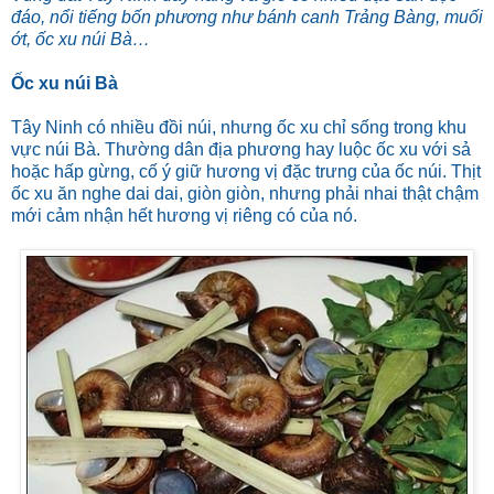
đáo, nổi tiếng bốn phương như bánh canh Trảng Bàng, muối
ớt, ốc xu núi Bà…
Ốc xu núi Bà
Tây Ninh có nhiều đồi núi, nhưng ốc xu chỉ sống trong khu
vực núi Bà. Thường dân địa phương hay luộc ốc xu với sả
hoặc hấp gừng, cố ý giữ hương vị đặc trưng của ốc núi. Thịt
ốc xu ăn nghe dai dai, giòn giòn, nhưng phải nhai thật chậm
mới cảm nhận hết hương vị riêng có của nó.