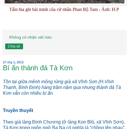
Tấm bia ghi bài minh của cử nhân Phan Bộ Tam - Ảnh: H.P
Không có nhận xét nào:
Chia sẻ
27 thg 1, 2013
Bí ẩn thành đá Tà Kơn
Tồn tại giữa mênh mông rừng già xã Vĩnh Sơn (H.Vĩnh
Thạnh, Bình Định) hàng trăm năm qua nhưng thành đá Tà
Kơn vẫn còn nhiều bí ẩn.
Truyền thuyết
Theo già làng Đinh Chương (ở làng Kon Blò, xã Vĩnh Sơn),
Tà Kơn trong ngôn ngữ Ba Na có nghĩa là “chồng lên nhau”,