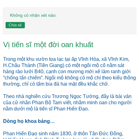
Không có nhận xét nào:
Chia sẻ
Vị tiến sĩ một đời oan khuất
Trong một khu vườn tọa lạc tại ấp Vĩnh Hòa, xã Vĩnh Kim,
H.Châu Thành (Tiền Giang) có một ngôi mộ cổ nằm sát
hàng rào lưới B40, cạnh con mương mới xẻ làm ranh giới
“chống lấn chiếm”. Ngôi mộ không có mộ chí theo kiểu thông
thường, chỉ có tấm bia đá hai mặt đều khắc chữ.
Theo nhà nghiên cứu Trương Ngọc Tường, đây là bài văn
của cử nhân Phan Bộ Tam viết, nhằm minh oan cho người
nằm dưới mộ là tiến sĩ Phan Hiển Đạo.
Dòng họ khoa bảng…
Phan Hiển Đạo sinh năm 1830, ở thôn Tân Đức Đông,