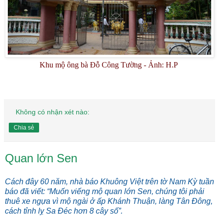
Khu mộ ông bà Đỗ Công Tường - Ảnh: H.P
Không có nhận xét nào:
Chia sẻ
Quan lớn Sen
Cách đây 60 năm, nhà báo Khuông Việt trên tờ Nam Kỳ tuần
báo đã viết: “Muốn viếng mộ quan lớn Sen, chúng tôi phải
thuê xe ngựa vì mộ ngài ở ấp Khánh Thuận, làng Tân Đông,
cách tỉnh lỵ Sa Đéc hơn 8 cây số”.