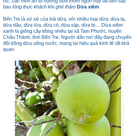
hũ...các món ăn từ hương dừa thơm ngon này đã làm say
bao lòng thực khách khi ghé thăm
Dừa xiêm
Bến Tre là xứ sở của trái dừa, với nhiều loại dừa: dừa ta,
dừa dâu, dừa lửa, dừa cỏ, dừa sáp, dừa bị… Dừa xiêm
xanh là giống cây trồng nhiều tại xã Tam Phước, huyện
Châu Thành, tỉnh Bến Tre. Người dân nơi đây đang chuyển
đổi trồng dừa uống nước, mang lại hiệu quả kinh tế rất khả
quan.