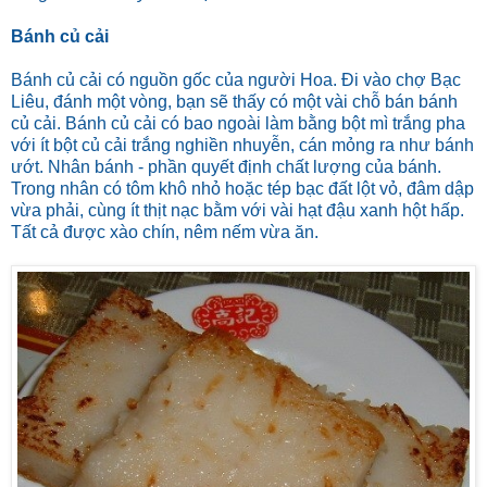
Bánh củ cải
Bánh củ cải có nguồn gốc của người Hoa. Đi vào chợ Bạc
Liêu, đánh một vòng, bạn sẽ thấy có một vài chỗ bán bánh
củ cải. Bánh củ cải có bao ngoài làm bằng bột mì trắng pha
với ít bột củ cải trắng nghiền nhuyễn, cán mỏng ra như bánh
ướt. Nhân bánh - phần quyết định chất lượng của bánh.
Trong nhân có tôm khô nhỏ hoặc tép bạc đất lột vỏ, đâm dập
vừa phải, cùng ít thịt nạc bằm với vài hạt đậu xanh hột hấp.
Tất cả được xào chín, nêm nếm vừa ăn.