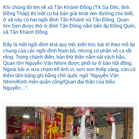
Khi chúng tôi tìm về xã Tân Khánh Đông (TX.Sa Đéc, tỉnh
Đồng Tháp) thì một cụ bà bán giải khát ven đường cho biết,
ở xã này có hai ngôi đình Tân Khánh và Tân Đông. Quan
lớn Sen được thờ ở đình Tân Đông nằm bên ấp Đông Quới,
xã Tân Khánh Đông.
Đây là một ngôi đình khá quy mô, kiến trúc bài trí theo mô típ
chung của các ngôi đình Nam bộ, nhưng có phần võ ca rất
rộng. Trong chánh điện, bàn thờ thần nằm sát vách hậu.
Quan lớn Nguyễn Văn Nhơn được phối tự ở bàn hội đồng.
Ngoài bài vị xưa chạm trổ tinh vi, sơn son thiếp vàng, còn có
thêm tấm bảng ghi bằng chữ quốc ngữ “Nguyễn Văn
Nhơn/Kinh môn quận công/Quan đại thần của triều
Nguyễn…”.