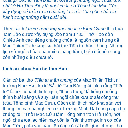
Giang), Sắc tứ Tam Bảo là một trong những ngôi chùa xưa
nhất ở Hà Tiên. Đây là ngôi chùa do Tổng binh Mạc Cửu
xây dựng để thân mẫu của ông là Thái Thái phu nhân tu
hành trong những năm cuối đời.
Theo sách
Lược sử những ngôi chùa ở Kiên Giang
thì chùa
Tam Bảo được xây dựng vào năm 1730. Thời Tao đàn
Chiêu Anh các, tiếng chuông chùa là nguồn cảm hứng để
Mạc Thiên Tích sáng tác bài thơ Tiêu tự thần chung. Nhưng
lịch sử ngôi chùa qua nhiều thăng trầm, biến đổi nên cũng
còn những điều chưa rõ.
Lịch sử chùa Sắc tứ Tam Bảo
Căn cứ bài thơ
Tiêu tự thần chung
của Mạc Thiên Tích, ni
trưởng Như Hải, trụ trì Sắc tứ Tam Bảo, giải thích rằng “Tiêu
tự” là nơi tu hành tĩnh mịch, “thần chung” là tiếng chuông
thỉnh buổi sáng và suy luận ngôi chùa xưa ở sát công thự
(của Tổng binh Mạc Cửu). Cách giải thích này khá gần với
thông tin mà nhà nghiên cứu Trương Minh Đạt cung cấp cho
chúng tôi: “Thời Mạc Cửu làm Tổng binh trấn Hà Tiên, nơi
ngôi chùa tọa lạc hiện nay vốn là Trấn thượng/dinh cơ của
Mạc Cửu, phía sau hậu liêu ông có cất một gian phòng cho