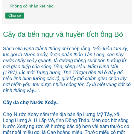
Không có nhận xét nào:
Chia sẻ
Cây đa bến ngự và huyền tích ông Bõ
Sách
Gia Định thành thông chí
chép rằng:
“Hồi luân tam kỳ,
tục gọi là Nước Xoáy, ở địa phận thôn Tân Long, chỗ này
nước chảy xoáy quanh, là đường thông suốt bốn hướng từ
nơi giao hiệp của sông Tiền, sông Hậu. Năm Đinh Mùi
(1787), lúc mới Trung hưng, Thế Tổ tạm đồn trú ở đây để
hiệu lịnh binh tướng các lộ, giữ lấy thế chính giữa chặn lấy
nơi hiểm yếu, thu được nhiều công lớn ấy là một vùng đất có
hình thắng vậy...”.
Cây đa chợ Nước Xoáy...
Chợ Nước Xoáy nằm trên địa bàn ấp Hưng Mỹ Tây, xã
Long Hưng A, H.Lấp Vò, tỉnh Đồng Tháp. Men dọc bờ sông
Nước Xoáy ngược về hướng bắc độ hơn vài trăm thước có
một ngôi miếu gọi là Cao hoàng miếu. Trước miếu có một