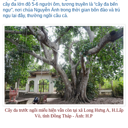
cây đa lớn độ 5-6 người ôm, tương truyền là “cây đa bến
ngự”, nơi chúa Nguyễn Ánh trong thời gian bôn đào và trú
ngụ lại đây, thường ngồi câu cá.
Cây đa trước ngôi miếu hiện vẫn còn tại xã Long Hưng A, H.Lấp
Vò, tỉnh Đồng Tháp - Ảnh: H.P