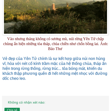
Vào nhưng tháng không có sương mù, núi rừng Yên Tử chập
chùng ẩn hiện những tòa tháp, chùa chiền như chốn bồng lai. Ảnh:
Bảo Thư
Vẻ đẹp của Yên Tử chính là sự kết hợp giữa núi non hùng
vĩ, hòa với nét cổ kính trầm mặc của hệ thống chùa, tháp ẩn
hiện trong rừng thông, rừng trúc... tỏa bóng mát, khiến du
khách thập phương quên đi hết những mệt nhọc với đường
dốc cheo leo.
Không có nhận xét nào:
Chia sẻ