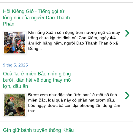
Hội Kiêng Gió - Tiếng gọi từ
lòng núi của người Dao Thanh
Phán
›
Khi nắng Xuân còn đọng trên nương ngô và mây
trắng chưa kịp rời đỉnh núi Cao Xiêm, ngày 4/4
âm lịch hằng năm, người Dao Thanh Phán ở xã
Đồng...
9 thg 5, 2025
Quả 'lạ' ở miền Bắc nhìn giống
bưởi, dân hái về dùng thay mỡ
lợn, dầu ăn
›
Được xem như đặc sản “trời ban” ở một số tỉnh
miền Bắc, loại quả này có phần hạt tươm dầu,
béo ngậy, được bà con địa phương tận dụng làm
thự...
Gìn giữ bánh truyền thống Khẩu