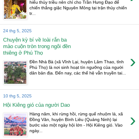
hiểu thủy triều nên chỉ cho Trần Hưng Đạo để
chiến thắng giặc Nguyên Mông tại trận thủy chiến
tr...
24 thg 5, 2025
Chuyện kỳ bí về loài rắn ba
mào cuộn tròn trong ngôi đền
thiêng ở Phú Thọ
›
Đền Nhà Bà (xã Vĩnh Lại, huyện Lâm Thao, tỉnh
Phú Thọ) là nơi sinh hoạt tín ngưỡng của người
dân bản địa. Đến nay, các thế hệ vẫn truyền tai...
10 thg 5, 2025
Hội Kiêng gió của người Dao
›
Hàng năm, khi rừng hồi, rừng quế nhuộm lá, xã
Đồng Văn, huyện Bình Liêu (Quảng Ninh) lại
bước vào một ngày hội lớn - Hội Kiêng gió. Vào
ngày...