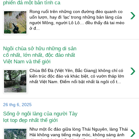
phiến đá một bản tình ca
›
Rong ruổi trên những con đường đèo quanh co
uốn lượn, hay đi ‘lạc’ trong những bản làng của
người Mông, người Lô Lô… đều thấy đá tai mèo
ở đ...
Ngôi chùa sở hữu những di sản
cổ nhất, lớn nhất, độc đáo nhất
Việt Nam và thế giới
›
Chùa Bổ Đà (Việt Yên, Bắc Giang) không chỉ có
kiến trúc độc đáo và khác biệt, có vườn tháp lớn
nhất Việt Nam. Điểm nổi bật nhất là ngôi cổ t...
26 thg 6, 2025
Sống ở ngôi làng của người Tày
lọt top đẹp nhất thế giới
›
Như một ốc đảo giữa lòng Thái Nguyên, làng Thái
Hải không vang tiếng máy móc, không sáng ánh