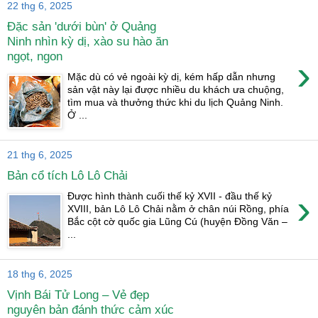
22 thg 6, 2025
Đặc sản 'dưới bùn' ở Quảng
Ninh nhìn kỳ dị, xào su hào ăn
ngọt, ngon
›
Mặc dù có vẻ ngoài kỳ dị, kém hấp dẫn nhưng
sản vật này lại được nhiều du khách ưa chuộng,
tìm mua và thưởng thức khi du lịch Quảng Ninh.
Ở ...
21 thg 6, 2025
Bản cổ tích Lô Lô Chải
›
Được hình thành cuối thế kỷ XVII - đầu thế kỷ
XVIII, bản Lô Lô Chải nằm ở chân núi Rồng, phía
Bắc cột cờ quốc gia Lũng Cú (huyện Đồng Văn –
...
18 thg 6, 2025
Vịnh Bái Tử Long – Vẻ đẹp
nguyên bản đánh thức cảm xúc