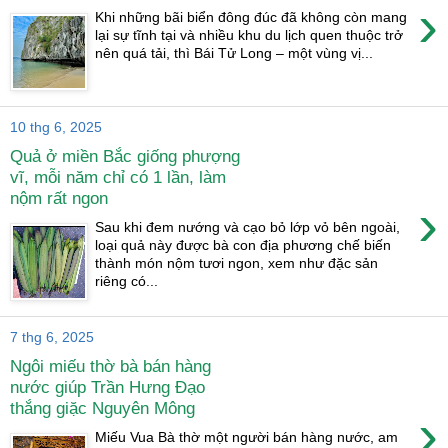
›
Khi những bãi biển đông đúc đã không còn mang
lại sự tĩnh tại và nhiều khu du lịch quen thuộc trở
nên quá tải, thì Bái Tử Long – một vùng vị...
10 thg 6, 2025
Quả ở miền Bắc giống phượng
vĩ, mỗi năm chỉ có 1 lần, làm
nộm rất ngon
›
Sau khi đem nướng và cạo bỏ lớp vỏ bên ngoài,
loại quả này được bà con địa phương chế biến
thành món nộm tươi ngon, xem như đặc sản
riêng có...
7 thg 6, 2025
Ngôi miếu thờ bà bán hàng
nước giúp Trần Hưng Đạo
thắng giặc Nguyên Mông
›
Miếu Vua Bà thờ một người bán hàng nước, am