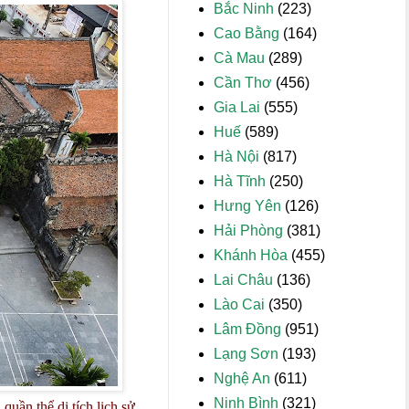
Bắc Ninh
(223)
Cao Bằng
(164)
Cà Mau
(289)
Cần Thơ
(456)
Gia Lai
(555)
Huế
(589)
Hà Nội
(817)
Hà Tĩnh
(250)
Hưng Yên
(126)
Hải Phòng
(381)
Khánh Hòa
(455)
Lai Châu
(136)
Lào Cai
(350)
Lâm Đồng
(951)
Lạng Sơn
(193)
Nghệ An
(611)
Ninh Bình
(321)
ần thể di tích lịch sử