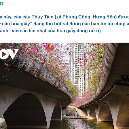
m
 này, cây cầu Thủy Tiên (xã Phụng Công, Hưng Yên) được g
y cầu hoa giấy” đang thu hút rất đông các bạn trẻ tới chụp 
anh” với sắc tím nhạt của hoa giấy đang nở rộ.