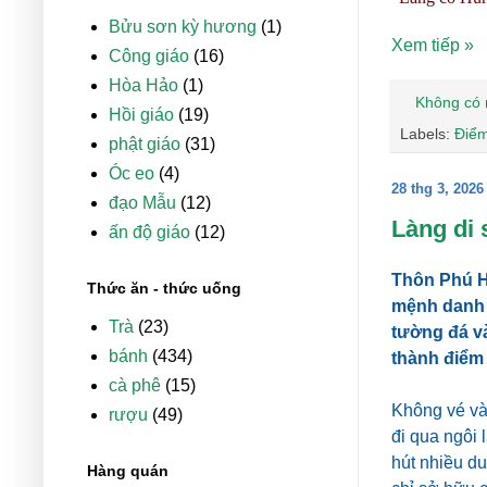
Bửu sơn kỳ hương
(1)
Xem tiếp »
Công giáo
(16)
Hòa Hảo
(1)
Không có 
Hồi giáo
(19)
Labels:
Điể
phật giáo
(31)
Óc eo
(4)
28 thg 3, 2026
đạo Mẫu
(12)
Làng di 
ấn độ giáo
(12)
Thôn Phú H
Thức ăn - thức uống
mệnh danh 
Trà
(23)
tường đá và
bánh
(434)
thành điểm
cà phê
(15)
Không vé vào
rượu
(49)
đi qua ngôi
hút nhiều d
Hàng quán