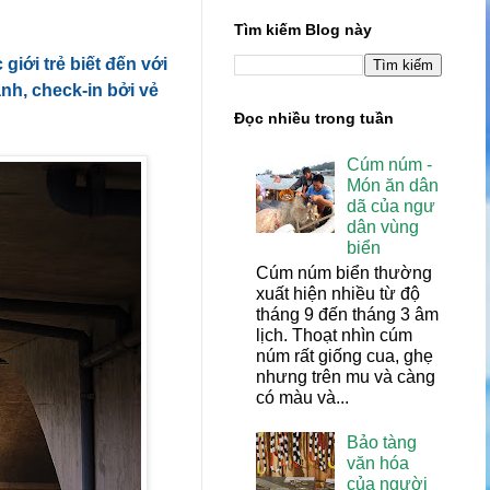
Tìm kiếm Blog này
iới trẻ biết đến với
ảnh, check-in bởi vẻ
Đọc nhiều trong tuần
Cúm núm -
Món ăn dân
dã của ngư
dân vùng
biển
Cúm núm biển thường
xuất hiện nhiều từ độ
tháng 9 đến tháng 3 âm
lịch. Thoạt nhìn cúm
núm rất giống cua, ghẹ
nhưng trên mu và càng
có màu và...
Bảo tàng
văn hóa
của người