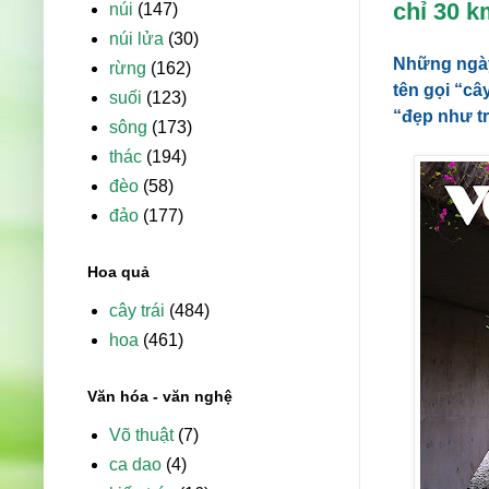
chỉ 30 k
núi
(147)
núi lửa
(30)
Những ngày
rừng
(162)
tên gọi “câ
suối
(123)
“đẹp như tr
sông
(173)
thác
(194)
đèo
(58)
đảo
(177)
Hoa quả
cây trái
(484)
hoa
(461)
Văn hóa - văn nghệ
Võ thuật
(7)
ca dao
(4)