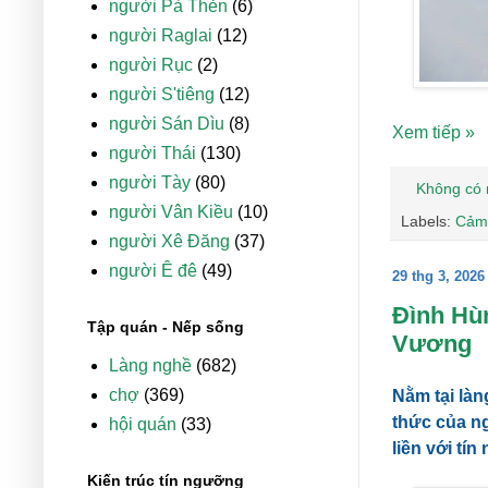
người Pà Thẻn
(6)
người Raglai
(12)
người Rục
(2)
người S'tiêng
(12)
người Sán Dìu
(8)
Xem tiếp »
người Thái
(130)
người Tày
(80)
Không có 
người Vân Kiều
(10)
Labels:
Cảm
người Xê Đăng
(37)
người Ê đê
(49)
29 thg 3, 2026
Đình Hùn
Tập quán - Nếp sống
Vương
Làng nghề
(682)
chợ
(369)
Nằm tại làn
thức của ng
hội quán
(33)
liền với t
Kiến trúc tín ngưỡng