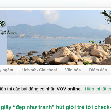
uy ngẫm
Lịch sử - Giai thoại
Văn hóa
Điểm đến
iển thị các bài đăng có nhãn
VOV online
.
Hiển thị tất 
giấy “đẹp như tranh” hút giới trẻ tới check