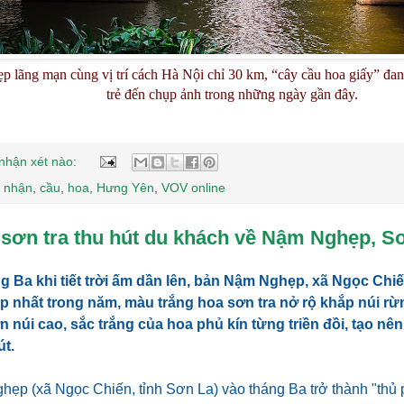
p lãng mạn cùng vị trí cách Hà Nội chỉ 30 km, “cây cầu hoa giấy” đa
trẻ đến chụp ảnh trong những ngày gần đây.
nhận xét nào:
 nhận
,
cầu
,
hoa
,
Hưng Yên
,
VOV online
 sơn tra thu hút du khách về Nậm Nghẹp, S
g Ba khi tiết trời ấm dần lên, bản Nậm Nghẹp, xã Ngọc Chi
 nhất trong năm, màu trắng hoa sơn tra nở rộ khắp núi rừ
núi cao, sắc trắng của hoa phủ kín từng triền đồi, tạo nê
t.
ẹp (xã Ngọc Chiến, tỉnh Sơn La) vào tháng Ba trở thành "thủ 