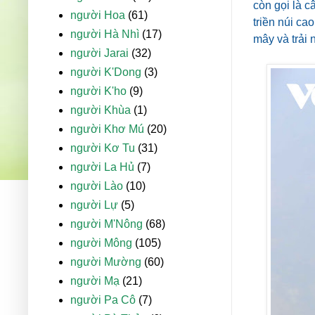
còn gọi là c
người Hoa
(61)
triền núi ca
người Hà Nhì
(17)
mây và trải
người Jarai
(32)
người K'Dong
(3)
người K'ho
(9)
người Khùa
(1)
người Khơ Mú
(20)
người Kơ Tu
(31)
người La Hủ
(7)
người Lào
(10)
người Lự
(5)
người M'Nông
(68)
người Mông
(105)
người Mường
(60)
người Mạ
(21)
người Pa Cô
(7)