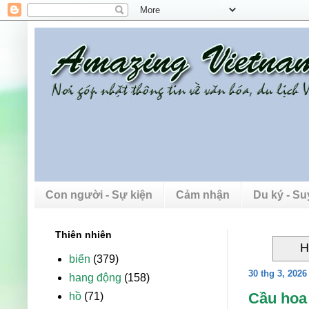
Con người - Sự kiện
Cảm nhận
Du ký - S
Thiên nhiên
H
biển
(379)
30 thg 3, 2026
hang động
(158)
Cầu hoa 
hồ
(71)