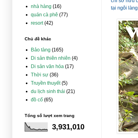
chỉ sở hữu c
nhà hàng
(16)
tại ngôi làn
quán cà phê
(77)
resort
(42)
Chủ đề khác
Bảo tàng
(165)
Di sản thiên nhiên
(4)
Di sản văn hóa
(17)
Thời sự
(36)
Truyền thuyết
(5)
du lịch sinh thái
(21)
đồ cổ
(65)
Tổng số lượt xem trang
3,931,010