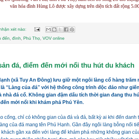
văn hóa đình Hùng Lô được xây dựng trên diện tích đất rộng 5.0
nhận xét nào:
m đến
,
đình
,
Phú Thọ
,
VOV online
sản đá, điểm đến mới nổi thu hút du khách
ạnh (xã Tuy An Đông) lưu giữ một ngôi làng cổ hàng trăm 
là “Làng của đá” với hệ thống công trình độc đáo như giế
 nhà đá cổ. Không gian đậm dấu tích thời gian đang thu hú
 đến mới nổi khi khám phá Phú Yên.
 cổng, chỉ có không gian của đá và đá, bất kỳ ai khi đến danh
 làng của đá mang tên Phú Hạnh. Gần đây ngôi làng bỗng nổi ti
u khách gần xa đến với làng để khám phá những không gian củ