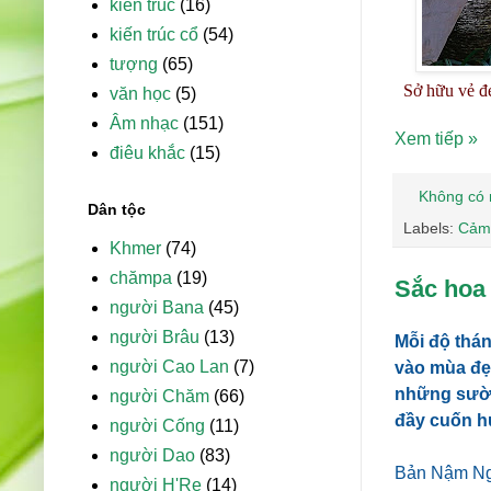
kiến trúc
(16)
kiến trúc cổ
(54)
tượng
(65)
Sở hữu vẻ đẹ
văn học
(5)
Âm nhạc
(151)
Xem tiếp »
điêu khắc
(15)
Không có 
Dân tộc
Labels:
Cảm
Khmer
(74)
chămpa
(19)
Sắc hoa
người Bana
(45)
người Brâu
(13)
Mỗi độ thán
người Cao Lan
(7)
vào mùa đẹp
những sườn 
người Chăm
(66)
đầy cuốn hú
người Cống
(11)
người Dao
(83)
Bản Nậm Ngh
người H'Re
(14)