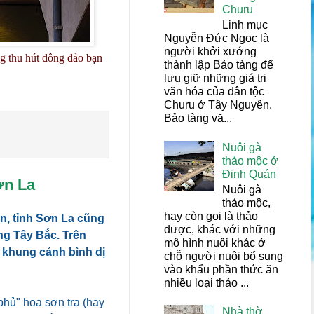
Churu
Linh mục
Nguyễn Đức Ngọc là
người khởi xướng
ng thu hút đông đảo bạn
thành lập Bảo tàng để
lưu giữ những giá trị
văn hóa của dân tộc
Churu ở Tây Nguyên.
Bảo tàng vă...
Nuôi gà
thảo mộc ở
Định Quán
ơn La
Nuôi gà
thảo mộc,
hay còn gọi là thảo
ến, tỉnh Sơn La cũng
dược, khác với những
ng Tây Bắc. Trên
mô hình nuôi khác ở
n khung cảnh bình dị
chỗ người nuôi bổ sung
vào khẩu phần thức ăn
nhiều loại thảo ...
phủ" hoa sơn tra (hay
Nhà thờ