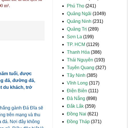
00 m².
Phú Thọ
(241)
Quảng Ngãi
(1049)
Quảng Ninh
(231)
Quảng Trị
(289)
Sơn La
(199)
TP. HCM
(1129)
Thanh Hóa
(386)
Thái Nguyên
(193)
Tuyên Quang
(327)
năm tuổi, được
Tây Ninh
(385)
ng đá, đường đá,
Vĩnh Long
(317)
t du khách, trở
Điện Biên
(111)
Đà Nẵng
(898)
Đắk Lắk
(359)
 thắng gành Đá Đĩa sẽ
Đồng Nai
(621)
ếng trên mạng và thu
Đồng Tháp
(371)
a đá. Nơi đây không