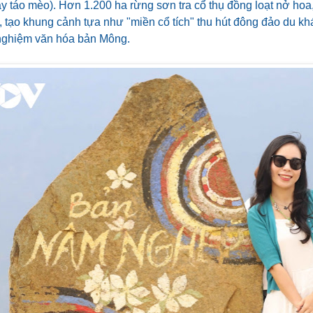
ây táo mèo). Hơn 1.200 ha rừng sơn tra cổ thụ đồng loạt nở ho
o, tạo khung cảnh tựa như "miền cổ tích" thu hút đông đảo du k
 nghiệm văn hóa bản Mông.