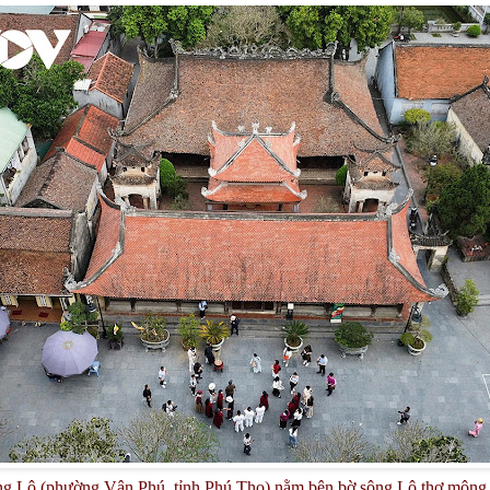
 Lô (phường Vân Phú, tỉnh Phú Thọ) nằm bên bờ sông Lô thơ mộng. qu