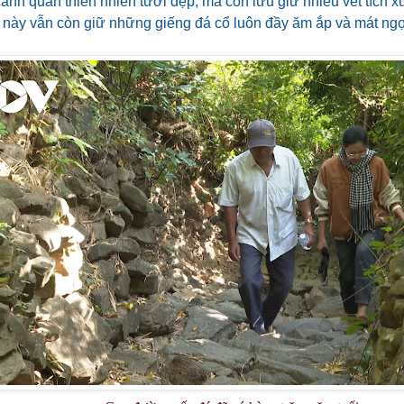
ảnh quan thiên nhiên tươi đẹp, mà còn lưu giữ nhiều vết tích xư
g này vẫn còn giữ những giếng đá cổ luôn đầy ăm ắp và mát ngọ