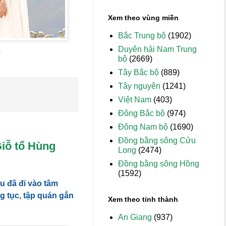
Xem theo vùng miền
Bắc Trung bộ
(1902)
Duyên hải Nam Trung
a
bộ
(2669)
Tây Bắc bộ
(889)
Tây nguyên
(1241)
Việt Nam
(403)
Đông Bắc bộ
(974)
Đông Nam bộ
(1690)
Đồng bằng sông Cửu
Giỗ tổ Hùng
Long
(2474)
Đồng bằng sông Hồng
(1592)
u đã đi vào tâm
g tục, tập quán gắn
Xem theo tỉnh thành
An Giang
(937)