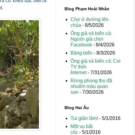
a cũ. Điều đặc biệt là
t.
Blog Phạm Hoài Nhân
Chợ ở đường lên
chùa
- 8/5/2026
Ông già và biển cả:
Người già chơi
Facebook
- 8/4/2026
Bàng biển
- 8/3/2026
Ông già và biển cả: Coi
TV thời
Internet
- 7/31/2026
Rừng phong thu đã
nhuốm màu quan
san
- 7/30/2026
Blog Hai Ẩu
Tui giận lắm!
- 5/1/2016
Một vụ bắt
cóc
- 5/1/2016