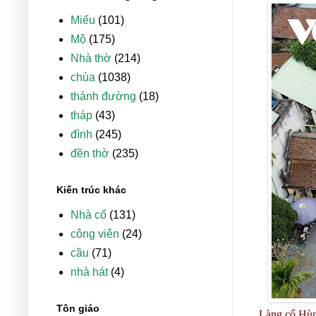
Miếu
(101)
Mộ
(175)
Nhà thờ
(214)
chùa
(1038)
thánh đường
(18)
tháp
(43)
đình
(245)
đền thờ
(235)
Kiến trúc khác
Nhà cổ
(131)
công viên
(24)
cầu
(71)
nhà hát
(4)
Tôn giáo
Làng cổ Hùng