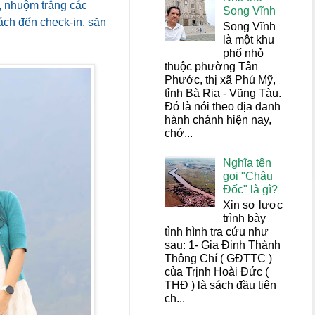
a, nhuộm trắng các
Song Vĩnh
hách đến check-in, săn
Song Vĩnh
là một khu
phố nhỏ
thuộc phường Tân
Phước, thị xã Phú Mỹ,
tỉnh Bà Rịa - Vũng Tàu.
Đó là nói theo địa danh
hành chánh hiện nay,
chớ...
Nghĩa tên
gọi "Châu
Đốc" là gì?
Xin sơ lược
trình bày
tình hình tra cứu như
sau: 1- Gia Định Thành
Thông Chí ( GĐTTC )
của Trịnh Hoài Đức (
THĐ ) là sách đầu tiên
ch...