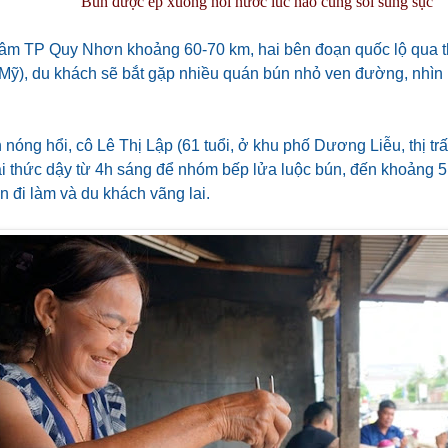
Bún được ép xuống nồi nước lúc nào cũng sôi sùng sục
tâm TP Quy Nhơn khoảng 60-70 km, hai bên đoạn quốc lộ qua t
Mỹ), du khách sẽ bắt gặp nhiều quán bún nhỏ ven đường, nhìn
 nóng hổi, cô Lê Thị Lập (61 tuổi, ở khu phố Dương Liễu, thị 
i thức dậy từ 4h sáng để nhóm bếp lửa luộc bún, đến khoảng 
 đi làm và du khách vãng lai.