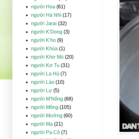
người Hoa
(61)
người Hà Nhì
(17)
người Jarai
(32)
người K'Dong
(3)
người K'ho
(9)
người Khùa
(1)
người Khơ Mú
(20)
người Kơ Tu
(31)
người La Hủ
(7)
người Lào
(10)
người Lự
(5)
người M'Nông
(68)
người Mông
(105)
người Mường
(60)
người Mạ
(21)
người Pa Cô
(7)