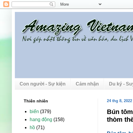
Con người - Sự kiện
Cảm nhận
Du ký - S
Thiên nhiên
24 thg 8, 2022
Bún tôm,
biển
(379)
thòm th
hang động
(158)
hồ
(71)