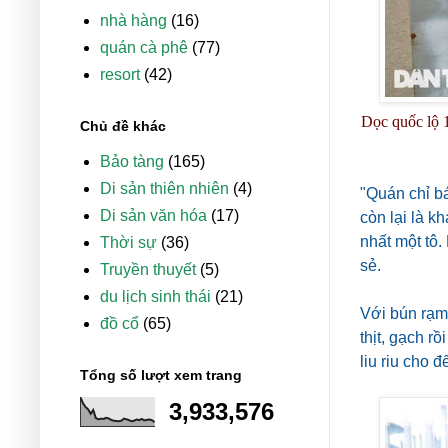
nhà hàng
(16)
quán cà phê
(77)
resort
(42)
Dọc quốc lộ 1
Chủ đề khác
Bảo tàng
(165)
Di sản thiên nhiên
(4)
"Quán chỉ b
Di sản văn hóa
(17)
còn lại là k
nhất một tô.
Thời sự
(36)
sẻ.
Truyền thuyết
(5)
du lịch sinh thái
(21)
Với bún rạm
đồ cổ
(65)
thịt, gạch r
liu riu cho 
Tổng số lượt xem trang
3,933,576