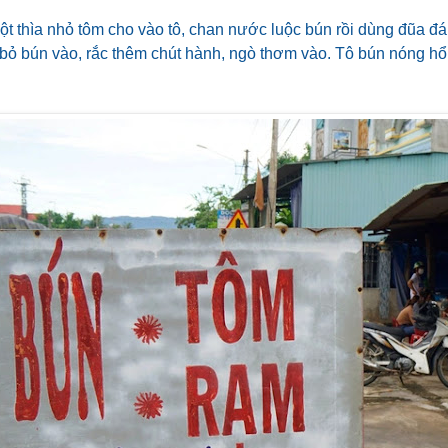
ột thìa nhỏ tôm cho vào tô, chan nước luộc bún rồi dùng đũa đán
 bỏ bún vào, rắc thêm chút hành, ngò thơm vào. Tô bún nóng hổ