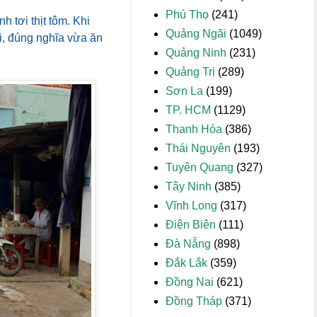
Phú Thọ
(241)
h tơi thịt tôm. Khi
Quảng Ngãi
(1049)
i, đúng nghĩa vừa ăn
Quảng Ninh
(231)
Quảng Trị
(289)
Sơn La
(199)
TP. HCM
(1129)
Thanh Hóa
(386)
Thái Nguyên
(193)
Tuyên Quang
(327)
Tây Ninh
(385)
Vĩnh Long
(317)
Điện Biên
(111)
Đà Nẵng
(898)
Đắk Lắk
(359)
Đồng Nai
(621)
Đồng Tháp
(371)