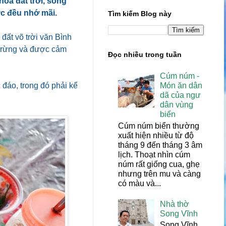
oa đất trời, sông
c đều nhớ mãi.
Tìm kiếm Blog này
đất võ trời văn Bình
i rừng và được cảm
Đọc nhiều trong tuần
Cúm núm -
đáo, trong đó phải kể
Món ăn dân
dã của ngư
dân vùng
biển
Cúm núm biển thường
xuất hiện nhiều từ độ
tháng 9 đến tháng 3 âm
lịch. Thoạt nhìn cúm
núm rất giống cua, ghẹ
nhưng trên mu và càng
có màu và...
Nhà thờ
Song Vĩnh
Song Vĩnh