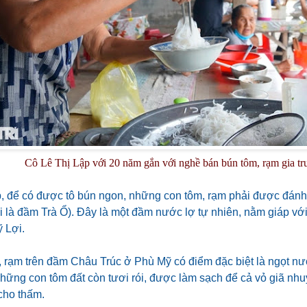
Cô Lê Thị Lập với 20 năm gắn với nghề bán bún tôm, rạm gia tr
, để có được tô bún ngon, những con tôm, rạm phải được đán
ọi là đầm Trà Ổ). Đây là một đầm nước lợ tự nhiên, nằm giáp v
 Lợi.
, rạm trên đầm Châu Trúc ở Phù Mỹ có điểm đặc biệt là ngọt nư
Những con tôm đất còn tươi rói, được làm sạch để cả vỏ giã nh
 cho thấm.