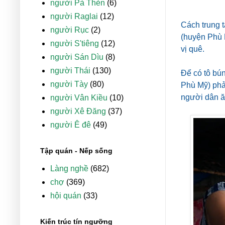
người Pà Thẻn
(6)
người Raglai
(12)
Cách trung 
người Rục
(2)
(huyện Phù 
người S'tiêng
(12)
vị quê.
người Sán Dìu
(8)
người Thái
(130)
Để có tô bún
người Tày
(80)
Phù Mỹ) phả
người dân ăn
người Vân Kiều
(10)
người Xê Đăng
(37)
người Ê đê
(49)
Tập quán - Nếp sống
Làng nghề
(682)
chợ
(369)
hội quán
(33)
Kiến trúc tín ngưỡng