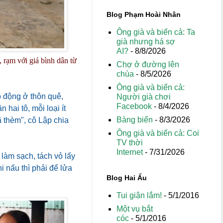
Blog Phạm Hoài Nhân
Ông già và biển cả: Ta
già nhưng há sợ
AI?
- 8/8/2026
rạm với giá bình dân từ
Chợ ở đường lên
chùa
- 8/5/2026
Ông già và biển cả:
o động ở thôn quê,
Người già chơi
Facebook
- 8/4/2026
hai tô, mỗi loại ít
Bàng biển
- 8/3/2026
ã thèm", cô Lập chia
Ông già và biển cả: Coi
TV thời
Internet
- 7/31/2026
làm sạch, tách vỏ lấy
i nấu thì phải để lửa
Blog Hai Ẩu
Tui giận lắm!
- 5/1/2016
Một vụ bắt
cóc
- 5/1/2016