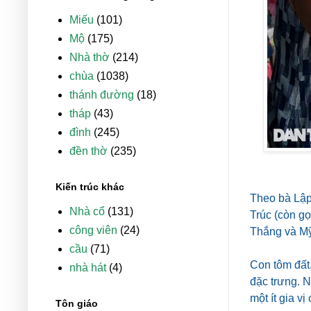
Miếu
(101)
Mộ
(175)
Nhà thờ
(214)
chùa
(1038)
thánh đường
(18)
tháp
(43)
đình
(245)
đền thờ
(235)
Kiến trúc khác
Theo bà Lập
Nhà cổ
(131)
Trúc (còn g
công viên
(24)
Thắng và Mỹ
cầu
(71)
Con tôm đất
nhà hát
(4)
đặc trưng. 
một ít gia vị
Tôn giáo