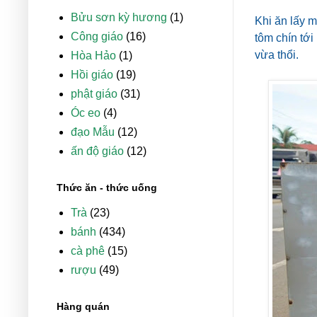
Bửu sơn kỳ hương
(1)
Khi ăn lấy m
Công giáo
(16)
tôm chín tới
vừa thổi.
Hòa Hảo
(1)
Hồi giáo
(19)
phật giáo
(31)
Óc eo
(4)
đạo Mẫu
(12)
ấn độ giáo
(12)
Thức ăn - thức uống
Trà
(23)
bánh
(434)
cà phê
(15)
rượu
(49)
Hàng quán