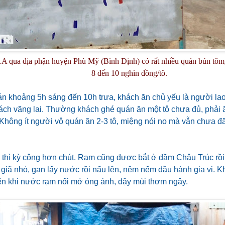
A qua địa phận huyện Phù Mỹ (Bình Định) có rất nhiều quán bún tôm, 
8 đến 10 nghìn đồng/tô.
án khoảng 5h sáng đến 10h trưa, khách ăn chủ yếu là người la
hách vãng lai. Thường khách ghé quán ăn một tô chưa đủ, phải ăn 
 Không ít người vô quán ăn 2-3 tô, miệng nói no mà vẫn chưa đ
 thì kỳ công hơn chút. Rạm cũng được bắt ở đầm Châu Trúc rồi 
ồi giã nhỏ, gạn lấy nước rồi nấu lên, nêm nếm dầu hành gia vị. Kh
đến khi nước rạm nổi mở óng ánh, dậy mùi thơm ngậy.