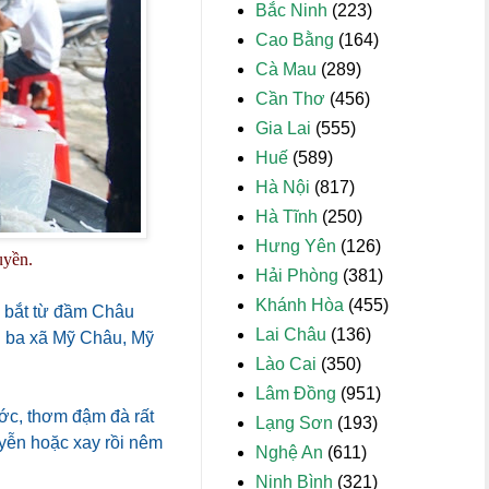
Bắc Ninh
(223)
Cao Bằng
(164)
Cà Mau
(289)
Cần Thơ
(456)
Gia Lai
(555)
Huế
(589)
Hà Nội
(817)
Hà Tĩnh
(250)
Hưng Yên
(126)
uyền.
Hải Phòng
(381)
Khánh Hòa
(455)
h bắt từ đầm Châu
Lai Châu
(136)
ới ba xã Mỹ Châu, Mỹ
Lào Cai
(350)
Lâm Đồng
(951)
ớc, thơm đậm đà rất
Lạng Sơn
(193)
uyễn hoặc xay rồi nêm
Nghệ An
(611)
Ninh Bình
(321)