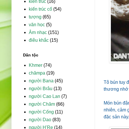
kiến trúc
(16)
kiến trúc cổ
(54)
tượng
(65)
văn học
(5)
Âm nhạc
(151)
điêu khắc
(15)
Dân tộc
Khmer
(74)
chămpa
(19)
người Bana
(45)
Tô bún tuy đ
người Brâu
(13)
thương nhớ 
người Cao Lan
(7)
Món bún đậm
người Chăm
(66)
nhiên, cảm 
người Cống
(11)
đặc sản này
người Dao
(83)
người H'Re
(14)