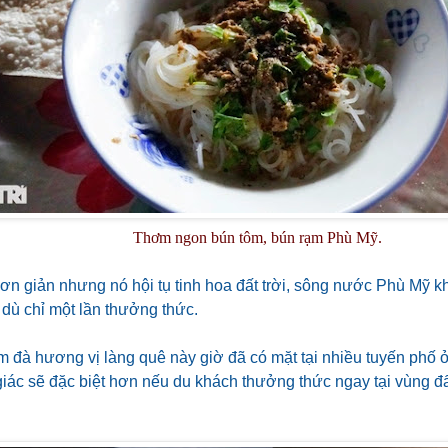
Thơm ngon bún tôm, bún rạm Phù Mỹ.
ơn giản nhưng nó hội tụ tinh hoa đất trời, sông nước Phù Mỹ k
dù chỉ một lần thưởng thức.
 đà hương vị làng quê này giờ đã có mặt tại nhiều tuyến phố
giác sẽ đặc biệt hơn nếu du khách thưởng thức ngay tại vùng đ
.