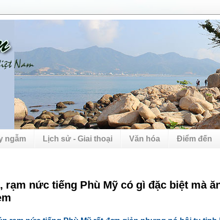
uy ngẫm
Lịch sử - Giai thoại
Văn hóa
Điểm đến
 rạm nức tiếng Phù Mỹ có gì đặc biệt mà ăn 
èm