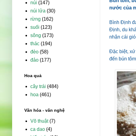
Bún tôm, bú
núi
(147)
nước của m
núi lửa
(30)
rừng
(162)
Bình Định đa
suối
(123)
Định, du kh
sông
(173)
nhận cái gió
thác
(194)
Đặc biệt, x
đèo
(58)
đến bún tôm
đảo
(177)
Hoa quả
cây trái
(484)
hoa
(461)
Văn hóa - văn nghệ
Võ thuật
(7)
ca dao
(4)