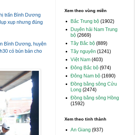
Xem theo vùng miền
hị trấn Bình Dương
Bắc Trung bộ
(1902)
 lụp xụp nhưng đúng
Duyên hải Nam Trung
bộ
(2669)
Tây Bắc bộ
(889)
trấn Bình Dương, huyện
5h30 có bún bán cho
Tây nguyên
(1241)
Việt Nam
(403)
Đông Bắc bộ
(974)
Đông Nam bộ
(1690)
Đồng bằng sông Cửu
Long
(2474)
Đồng bằng sông Hồng
(1592)
Xem theo tỉnh thành
An Giang
(937)