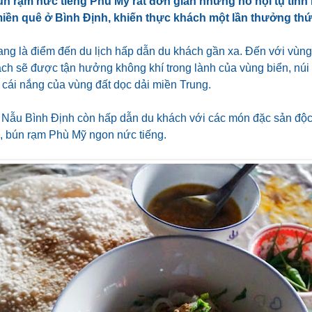
n rạm nức tiếng Phù Mỹ rất đơn giản nhưng nó hội tụ tinh h
iền quê ở Bình Định, khiến thực khách một lần thưởng thứ
ng là điểm đến du lịch hấp dẫn du khách gần xa. Đến với vùng 
ách sẽ được tận hưởng không khí trong lành của vùng biển, nú
 cái nắng của vùng đất dọc dải miền Trung.
ứ Nẫu Bình Định còn hấp dẫn du khách với các món đặc sản độc 
, bún rạm Phù Mỹ ngon nức tiếng.