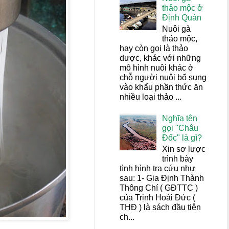
thảo mộc ở
Định Quán
Nuôi gà
thảo mộc,
hay còn gọi là thảo
dược, khác với những
mô hình nuôi khác ở
chỗ người nuôi bổ sung
vào khẩu phần thức ăn
nhiều loại thảo ...
Nghĩa tên
gọi "Châu
Đốc" là gì?
Xin sơ lược
trình bày
tình hình tra cứu như
sau: 1- Gia Định Thành
Thông Chí ( GĐTTC )
của Trịnh Hoài Đức (
THĐ ) là sách đầu tiên
ch...