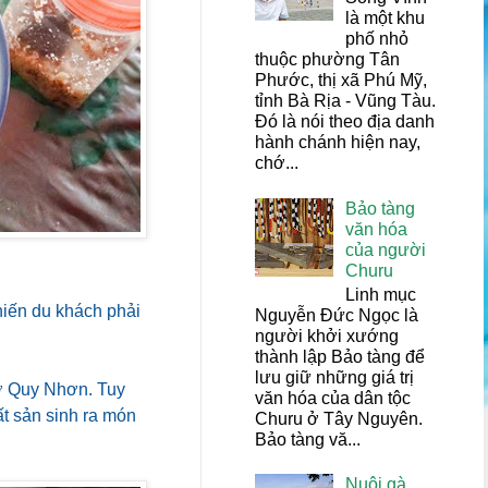
là một khu
phố nhỏ
thuộc phường Tân
Phước, thị xã Phú Mỹ,
tỉnh Bà Rịa - Vũng Tàu.
Đó là nói theo địa danh
hành chánh hiện nay,
chớ...
Bảo tàng
văn hóa
của người
Churu
Linh mục
hiến du khách phải
Nguyễn Đức Ngọc là
người khởi xướng
thành lập Bảo tàng để
lưu giữ những giá trị
 ở Quy Nhơn. Tuy
văn hóa của dân tộc
ất sản sinh ra món
Churu ở Tây Nguyên.
Bảo tàng vă...
Nuôi gà