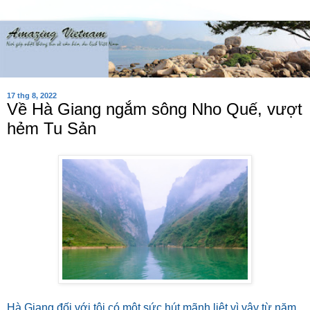
17 thg 8, 2022
Về Hà Giang ngắm sông Nho Quế, vượt
hẻm Tu Sản
Hà Giang đối với tôi có một sức hút mãnh liệt vì vậy từ năm