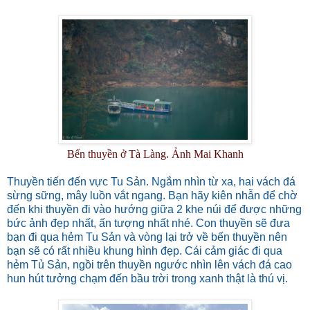
Bến thuyền ở Tà Làng. Ảnh Mai Khanh
Thuyền tiến đến vực Tu Sản. Ngắm nhìn từ xa, hai vách đá
sừng sững, mây luồn vắt ngang. Bạn hãy kiên nhẫn để chờ
đến khi thuyền đi vào hướng giữa 2 khe núi để được những
bức ảnh đẹp nhất, ấn tượng nhất nhé. Con thuyền sẽ đưa
bạn đi qua hẻm Tu Sản và vòng lại trở về bến thuyền nên
bạn sẽ có rất nhiều khung hình đẹp. Cái cảm giác đi qua
hẻm Tủ Sản, ngồi trên thuyền ngước nhìn lên vách đá cao
hun hút tưởng chạm đến bầu trời trong xanh thật là thú vị.