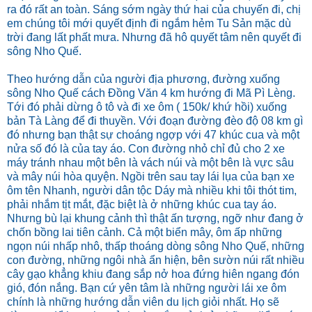
ra đó rất an toàn. Sáng sớm ngày thứ hai của chuyến đi, chị
em chúng tôi mới quyết định đi ngắm hẻm Tu Sản mặc dù
trời đang lất phất mưa. Nhưng đã hô quyết tâm nên quyết đi
sông Nho Quế.
Theo hướng dẫn của người địa phương, đường xuống
sông Nho Quế cách Đồng Văn 4 km hướng đi Mã Pì Lèng.
Tới đó phải dừng ô tô và đi xe ôm ( 150k/ khứ hồi) xuống
bản Tà Làng để đi thuyền. Với đoạn đường đèo độ 08 km gì
đó nhưng bạn thật sự choáng ngợp với 47 khúc cua và một
nửa số đó là của tay áo. Con đường nhỏ chỉ đủ cho 2 xe
máy tránh nhau một bên là vách núi và một bên là vực sâu
và mây núi hòa quyện. Ngồi trên sau tay lái lụa của bạn xe
ôm tên Nhanh, người dân tộc Dáy mà nhiều khi tôi thót tim,
phải nhắm tịt mắt, đặc biệt là ở những khúc cua tay áo.
Nhưng bù lại khung cảnh thì thật ấn tượng, ngỡ như đang ở
chốn bồng lai tiên cảnh. Cả một biển mây, ôm ấp những
ngọn núi nhấp nhô, thấp thoáng dòng sông Nho Quế, những
con đường, những ngôi nhà ẩn hiện, bên sườn núi rất nhiều
cây gạo khẳng khiu đang sắp nở hoa đứng hiên ngang đón
gió, đón nắng. Bạn cứ yên tâm là những người lái xe ôm
chính là những hướng dẫn viên du lịch giỏi nhất. Họ sẽ