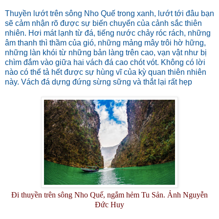
Thuyền lướt trên sông Nho Quế trong xanh, lướt tới đâu bạn
sẽ cảm nhận rõ được sự biến chuyển của cảnh sắc thiên
nhiên. Hơi mát lạnh từ đá, tiếng nước chảy róc rách, những
âm thanh thì thầm của gió, những mảng mây trôi hờ hững,
những làn khói từ những bản làng trên cao, vạn vật như bị
chìm đắm vào giữa hai vách đá cao chót vót. Không có lời
nào có thể tả hết được sự hùng vĩ của kỳ quan thiên nhiên
này. Vách đá dựng đứng sừng sững và thắt lại rất hẹp
Đi thuyền trên sông Nho Quế, ngắm hẻm Tu Sản. Ảnh Nguyễn
Đức Huy