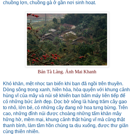
chuồng lợn, chuồng gà ở gần nơi sinh hoạt.
Bản Tà Làng. Ảnh Mai Khanh
Khó khăn, mệt nhọc tan biến khi bạn đã ngồi trên thuyền.
Dòng sông trong xanh, hiền hòa, hòa quyện với khung cảnh
hùng vĩ của mây và núi sẽ khiến bạn bấm máy liên tiếp để
có những bức ảnh đẹp. Dọc bờ sông là hàng trăm cây gạo
to nhỏ, lớn bé, có những cây đang nở hoa tưng bừng. Trên
cao, những đỉnh núi được choàng những tấm khăn mây
hững hờ, mềm mại, khung cảnh thật hùng vĩ mà cũng thật
thanh bình, làm tâm hồn chúng ta dịu xuống, được thư giãn
cùng thiên nhiên.