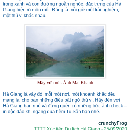
trong xanh và con đường ngoằn nghòe, đặc trưng của Hà
Giang hiện rõ mồn một. Đúng là mỗi giờ một trải nghiệm,
một thú vị khác nhau.
Mây vờn núi. Ảnh Mai Khanh
Hà Giang là vậy đó, mỗi một nơi, một khoảnh khắc đều
mang lại cho bạn những điều bất ngờ thú vị. Hãy đến với
Hà Giang bạn nhé và đừng quên có những bức ảnh check –
in độc đáo khi ngang qua hẻm Tu Sản bạn nhé.
crunchyFrog
TTTT Xúc tiến Du lịch Hà Giang - 25/09/2020