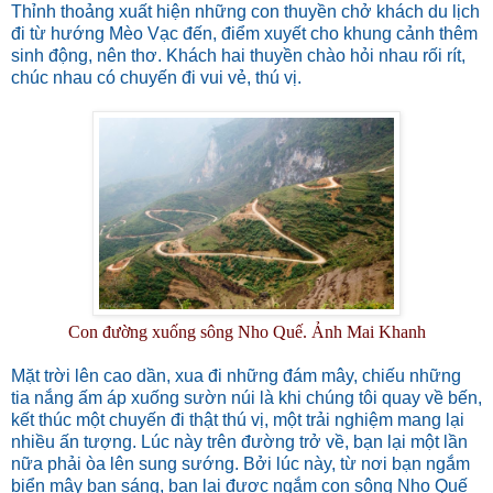
Thỉnh thoảng xuất hiện những con thuyền chở khách du lịch
đi từ hướng Mèo Vạc đến, điểm xuyết cho khung cảnh thêm
sinh động, nên thơ. Khách hai thuyền chào hỏi nhau rối rít,
chúc nhau có chuyến đi vui vẻ, thú vị.
Con đường xuống sông Nho Quế. Ảnh Mai Khanh
Mặt trời lên cao dần, xua đi những đám mây, chiếu những
tia nắng ấm áp xuống sườn núi là khi chúng tôi quay về bến,
kết thúc một chuyến đi thật thú vị, một trải nghiệm mang lại
nhiều ấn tượng. Lúc này trên đường trở về, bạn lại một lần
nữa phải òa lên sung sướng. Bởi lúc này, từ nơi bạn ngắm
biển mây ban sáng, bạn lại được ngắm con sông Nho Quế