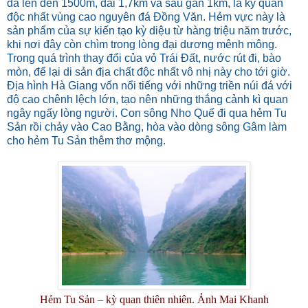
đá lên đến 1500m, dài 1,7km và sâu gần 1km, là kỳ quan
độc nhất vùng cao nguyên đá Đồng Văn. Hẻm vực này là
sản phẩm của sự kiến tạo kỳ diệu từ hàng triệu năm trước,
khi nơi đây còn chìm trong lòng đại dương mênh mông.
Trong quá trình thay đổi của vỏ Trái Đất, nước rút đi, bào
mòn, để lại di sản địa chất độc nhất vô nhị này cho tới giờ.
Địa hình Hà Giang vốn nổi tiếng với những triền núi đá với
độ cao chênh lệch lớn, tạo nên những thắng cảnh kì quan
ngây ngấy lòng người. Con sông Nho Quế đi qua hẻm Tu
Sản rồi chảy vào Cao Bằng, hòa vào dòng sông Gâm làm
cho hẻm Tu Sản thêm thơ mộng.
Hẻm Tu Sản – kỳ quan thiên nhiên. Ảnh Mai Khanh