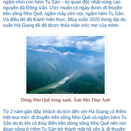
ngắm nhìn con hẻm Tu Sản – kỳ quan độc nhật vùng cao
nguyên đá Đồng Văn. Ước muốn có ngày được đi thuyền
trên sông Nho Quế, ngắm mây vờn núi, ngắm hẻm Tu Sản.
Và điều đó đã thành hiện thực. Mùa xuân 2020 trong dịp du
xuân Hà Giang tôi đã được thỏa mãn ước mơ của mình.
Dòng Nho Quế trong xanh. Ảnh Mrs Thục Anh
Từ 2 năm gần đây, khách du lịch đến với Hà Giang có thêm
một tour mới: đi thuyền trên sông Nho Quế và ngắm hẻm Tu
Sản do từ khi có thủy điện trên dòng sông Nho Quế nên nơi
đoạn sông ở Hẻm Tu Sản trở thành mặt hồ yên ả, đi thuyền