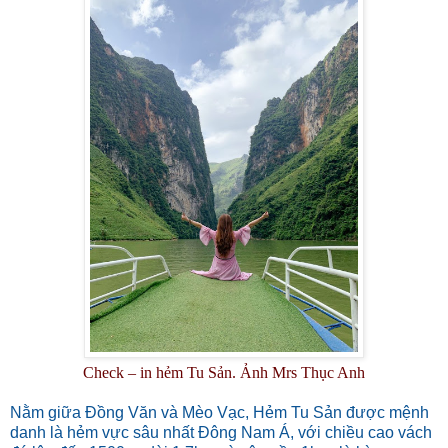
Check – in hẻm Tu Sản. Ảnh Mrs Thục Anh
Nằm giữa Đồng Văn và Mèo Vạc, Hẻm Tu Sản được mệnh
danh là hẻm vực sâu nhất Đông Nam Á, với chiều cao vách