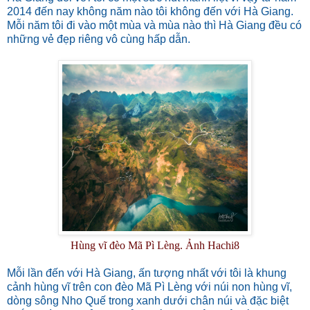
2014 đến nay không năm nào tôi không đến với Hà Giang.
Mỗi năm tôi đi vào một mùa và mùa nào thì Hà Giang đều có
những vẻ đẹp riêng vô cùng hấp dẫn.
Hùng vĩ đèo Mã Pì Lèng. Ảnh Hachi8
Mỗi lần đến với Hà Giang, ấn tượng nhất với tôi là khung
cảnh hùng vĩ trên con đèo Mã Pì Lèng với núi non hùng vĩ,
dòng sông Nho Quế trong xanh dưới chân núi và đặc biệt