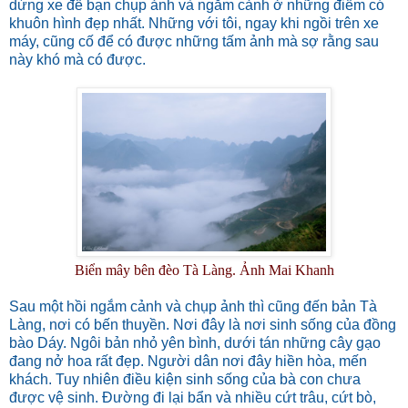
dừng xe để bạn chụp ảnh và ngắm cảnh ở những điểm có
khuôn hình đẹp nhất. Những với tôi, ngay khi ngồi trên xe
máy, cũng cố để có được những tấm ảnh mà sợ rằng sau
này khó mà có được.
Biển mây bên đèo Tà Làng. Ảnh Mai Khanh
Sau một hồi ngắm cảnh và chụp ảnh thì cũng đến bản Tà
Làng, nơi có bến thuyền. Nơi đây là nơi sinh sống của đồng
bào Dáy. Ngôi bản nhỏ yên bình, dưới tán những cây gạo
đang nở hoa rất đẹp. Người dân nơi đây hiền hòa, mến
khách. Tuy nhiên điều kiện sinh sống của bà con chưa
được vệ sinh. Đường đi lại bẩn và nhiều cứt trâu, cứt bò,