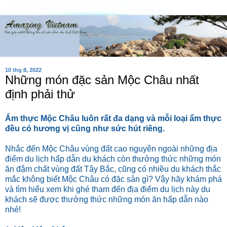
10 thg 8, 2022
Những món đặc sản Mộc Châu nhất
định phải thử
Ẩm thực Mộc Châu luôn rất đa dạng và mỗi loại ẩm thực
đều có hương vị cũng như sức hút riêng.
Nhắc đến Mộc Châu vùng đất cao nguyên ngoài những địa
điểm du lịch hấp dẫn du khách còn thưởng thức những món
ăn đậm chất vùng đất Tây Bắc, cũng có nhiều du khách thắc
mắc không biết Mộc Châu có đặc sản gì? Vậy hãy khám phá
và tìm hiểu xem khi ghé tham đến địa điểm du lịch này du
khách sẽ được thưởng thức những món ăn hấp dẫn nào
nhé!