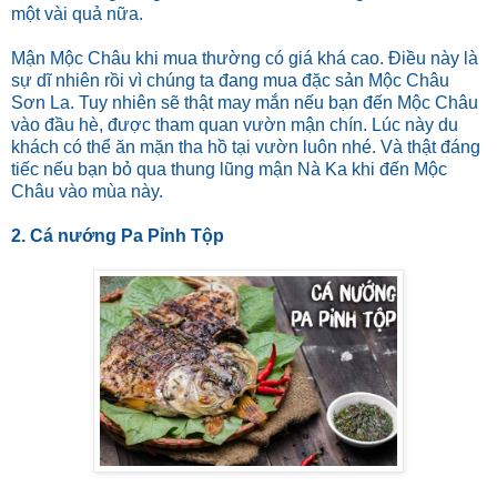
một vài quả nữa.
Mận Mộc Châu khi mua thường có giá khá cao. Điều này là
sự dĩ nhiên rồi vì chúng ta đang mua đặc sản Mộc Châu
Sơn La. Tuy nhiên sẽ thật may mắn nếu bạn đến Mộc Châu
vào đầu hè, được tham quan vườn mận chín. Lúc này du
khách có thể ăn mặn tha hồ tại vườn luôn nhé. Và thật đáng
tiếc nếu bạn bỏ qua thung lũng mận Nà Ka khi đến Mộc
Châu vào mùa này.
2. Cá nướng Pa Pỉnh Tộp