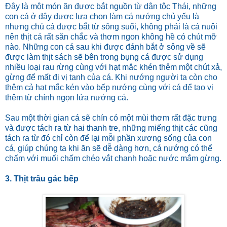
Đây là một món ăn được bắt nguồn từ dân tộc Thái, những
con cá ở đây được lựa chọn làm cá nướng chủ yếu là
nhưng chú cá được bắt từ sông suối, không phải là cá nuôi
nên thịt cá rất săn chắc và thơm ngon không hề có chút mỡ
nào. Những con cá sau khi được đánh bắt ở sông về sẽ
được làm thịt sách sẽ bên trong bụng cá được sử dụng
nhiều loại rau rừng cùng với hạt mắc khén thêm một chút xả,
gừng để mất đi vị tanh của cá. Khi nướng người ta còn cho
thêm cả hạt mắc kén vào bếp nướng cùng với cá để tạo vị
thêm từ chính ngọn lửa nướng cá.
Sau một thời gian cá sẽ chín có một mùi thơm rất đặc trưng
và được tách ra từ hai thanh tre, những miếng thịt các cũng
tách ra từ đó chỉ còn để lại mỗi phần xương sống của con
cá, giúp chúng ta khi ăn sẽ dễ dàng hơn, cá nướng có thể
chấm với muối chấm chéo vắt chanh hoặc nước mắm gừng.
3. Thịt trâu gác bếp