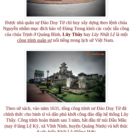
Được nhà quân sự Đào Duy Từ chỉ huy xây dựng theo lệnh chúa
Nguyễn nhằm mục đích bảo vệ Đàng Trong khỏi các cuộc tấn công
của chúa Trịnh ở Quảng Bình,
Lũy Thầy
hay
Lũy Nhật Lệ
là một
công trình quân sự
nổi tiếng trong lịch sử Việt Nam.
Theo sử sách, vào năm 1631, tổng công trình sư Đào Duy Từ đã
chính thức cho binh sĩ và dân phủ khởi công đào đắp hệ thống Lũy
Thầy. Công trình hoàn thành sau 3 năm, bắt đầu từ núi Đầu Mâu
(nay ở làng Lệ Kỳ, xã Vĩnh Ninh, huyện Quảng Ninh) và kết thúc
ở cửa biển Nhật Lệ (Đồng Hới)