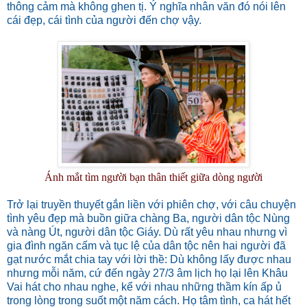
thông cảm mà không ghen tị. Ý nghĩa nhân văn đó nói lên
cái đẹp, cái tình của người đến chợ vậy.
Ánh mắt tìm người bạn thân thiết giữa dòng người
Trở lại truyền thuyết gắn liền với phiên chợ, với câu chuyện
tình yêu đẹp mà buồn giữa chàng Ba, người dân tộc Nùng
và nàng Út, người dân tộc Giáy. Dù rất yêu nhau nhưng vì
gia đình ngăn cấm và tục lệ của dân tộc nên hai người đã
gạt nước mắt chia tay với lời thề: Dù không lấy được nhau
nhưng mỗi năm, cứ đến ngày 27/3 âm lịch họ lại lên Khâu
Vai hát cho nhau nghe, kể với nhau những thầm kín ấp ủ
trong lòng trong suốt một năm cách. Họ tâm tình, ca hát hết