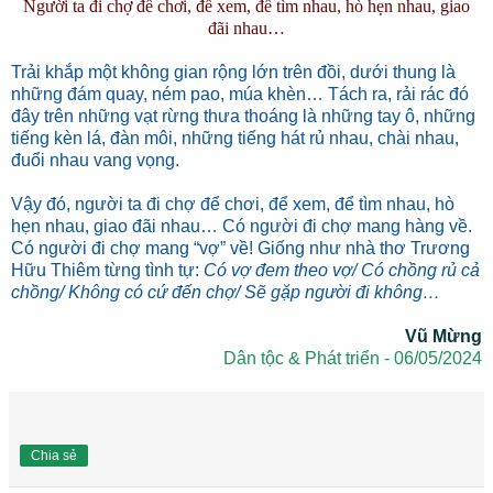
Người ta đi chợ để chơi, để xem, để tìm nhau, hò hẹn nhau, giao
đãi nhau…
Trải khắp một không gian rộng lớn trên đồi, dưới thung là
những đám quay, ném pao, múa khèn… Tách ra, rải rác đó
đây trên những vạt rừng thưa thoáng là những tay ô, những
tiếng kèn lá, đàn môi, những tiếng hát rủ nhau, chài nhau,
đuổi nhau vang vọng.
Vậy đó, người ta đi chợ để chơi, để xem, để tìm nhau, hò
hẹn nhau, giao đãi nhau… Có người đi chợ mang hàng về.
Có người đi chợ mang “vợ” về! Giống như nhà thơ Trương
Hữu Thiêm từng tình tự:
Có vợ đem theo vợ/ Có chồng rủ cả
chồng/ Không có cứ đến chợ/ Sẽ gặp người đi không…
Vũ Mừng
Dân tộc & Phát triển - 06/05/2024
Chia sẻ