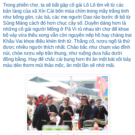
Trong phiên chợ, ta sẽ bắt gặp cô gái Lô Lô tìm về từ các
bản làng của xã Xín Cái bốn mùa chìm trong mây trắng tinh
như bông gòn, các bà, các mẹ người Dao rảo bước đi bộ từ
Sủng Máng cách đó hơn chục cây số. Duyên dáng hơn là
những cô gái người Mông ở Pả Vi rủ nhau tới chợ để khoe
bộ váy vừa thêu xong vẫn còn nguyên nếp hồ hay chàng trai
Khâu Vai khoe điệu khèn tình tứ. Thắng cố, rượu ngô là thứ
được nhiều người thích nhất. Chảo bắc như chạm vào đỉnh
núi, chóe rượu xếp trần thung, như ruộng dưa hấu dưới
đồng bằng. Hay để chắc cái bụng hơn thì ăn một bát xôi bảy
màu dẻo thơm mùi thảo mộc, ăn một lần sẽ nhớ mãi.