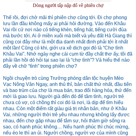
Dòng người tấp nập đổ về phiên chợ
Thế rồi, đợi chờ mãi thì phiên chợ cũng tới. Đi chợ phong
lưu lần đầu không mấy ai phải hỏi đường. Vào đến Khâu
Vai rồi cứ nơi nào có tiếng khèn, tiếng hát, tiếng cười đùa
mà bước tới. Ai ở miền xuôi mà biết và yêu đất Hà Giang thì
cũng coi đây như là một địa danh nhất định phải tới ít nhất
một lần! Cũng có khi, giới ưa xê dịch gọi đó là “Chợ tình
Khâu Vai”. Nhớ ngày nghe cái cụm từ đầy chất thơ ấy, tôi đã
phải lần hồi dò hỏi tại sao lại là “chợ tình”? Và hiểu thế nào
đây về chữ “tình” trong phiên chợ?
Ngồi chuyện trò cùng Trưởng phòng dân tộc huyện Mèo
Vạc Nông Văn Ngay, anh thủ thỉ, bản chất thứ nhất, đầu tiên
và bao trùm của chợ là mua bán, trao đổi hàng hóa, thứ đến
mới là giao lưu. Người già đến đó để tâm tình, người trẻ
chưa có vợ, có chồng thì coi đó là nơi, là dịp để tìm hiểu
nhau. Còn một điểm rất giàu giá trị nhân bản, như ở Khâu
Vai, những người thời trẻ yêu nhau nhưng không lấy được
nhau, đến chợ gặp nhau để tâm sự, hỏi thăm giờ sống ra
sao, có hạnh phúc không… Nếu hạnh phúc thì chúc mừng,
nếu éo le thì an ủi. Người chồng, người vợ của mình cũng