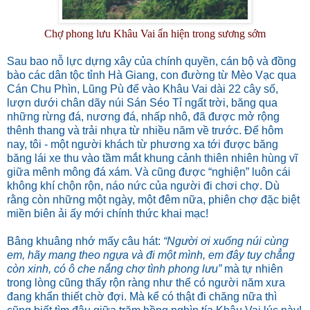
Chợ phong lưu Khâu Vai ẩn hiện trong sương sớm
Sau bao nỗ lực dựng xây của chính quyền, cán bộ và đồng
bào các dân tộc tỉnh Hà Giang, con đường từ Mèo Vạc qua
Cán Chu Phìn, Lũng Pù để vào Khâu Vai dài 22 cây số,
lượn dưới chân dãy núi Sán Séo Tỉ ngất trời, băng qua
những rừng đá, nương đá, nhấp nhô, đã được mở rộng
thênh thang và trải nhựa từ nhiều năm về trước. Để hôm
nay, tôi - một người khách từ phương xa tới được băng
băng lái xe thu vào tầm mắt khung cảnh thiên nhiên hùng vĩ
giữa mênh mông đá xám. Và cũng được “nghiện” luôn cái
không khí chộn rộn, náo nức của người đi chơi chợ. Dù
rằng còn những một ngày, một đêm nữa, phiên chợ đặc biệt
miền biên ải ấy mới chính thức khai mạc!
Bâng khuâng nhớ mấy câu hát:
“Người ơi xuống núi cùng
em, hãy mang theo ngựa và đi một mình, em đây tuy chẳng
còn xinh, có ô che nắng chợ tình phong lưu”
mà tự nhiên
trong lòng cũng thấy rộn ràng như thể có người năm xưa
đang khẩn thiết chờ đợi. Mà kể có thật đi chăng nữa thì