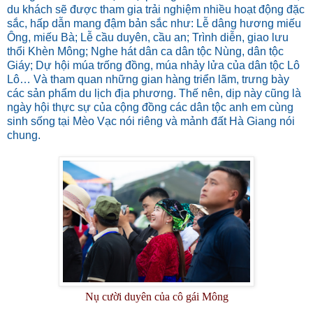
du khách sẽ được tham gia trải nghiệm nhiều hoạt động đặc
sắc, hấp dẫn mang đậm bản sắc như: Lễ dâng hương miếu
Ông, miếu Bà; Lễ cầu duyên, cầu an; Trình diễn, giao lưu
thổi Khèn Mông; Nghe hát dân ca dân tộc Nùng, dân tộc
Giáy; Dự hội múa trống đồng, múa nhảy lửa của dân tộc Lô
Lô… Và tham quan những gian hàng triển lãm, trưng bày
các sản phẩm du lịch địa phương. Thế nên, dịp này cũng là
ngày hội thực sự của cộng đồng các dân tộc anh em cùng
sinh sống tại Mèo Vạc nói riêng và mảnh đất Hà Giang nói
chung.
Nụ cười duyên của cô gái Mông