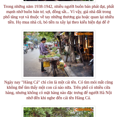
Trong những năm 1938-1942, nhiều người buôn bán phát đạt, phất
mạnh nhờ buôn bán tơ, sợi, đồng sắt... Vì vậy, giá nhà đất trong
phố tăng vọt và thuộc về tay những thương gia hoặc quan lại nhiều
tiền. Họ mua nhà cũ, bỏ tiền ra xây lại theo kiểu hiện đại để ở
Ngày nay "Hàng Cá" chỉ còn là một cái tên. Có tìm mỏi mắt cũng
không thể tìm thấy một con cá nào nữa. Trên phố có nhiều cửa
hàng, nhưng không có mặt hàng nào đặc trưng để người Hà Nội
nhớ đến khi nghe đến cái tên Hàng Cá.