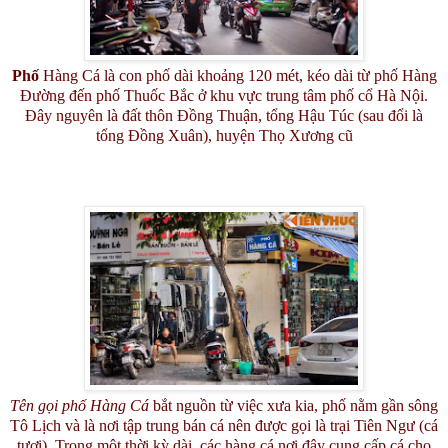
Phố
Hàng Cá là con phố dài khoảng 120 mét, kéo dài từ phố Hàng
Đường đến phố Thuốc Bắc ở khu vực trung tâm phố cổ Hà Nội.
Đây nguyên là đất thôn Đồng Thuận, tổng Hậu Túc (sau đổi là
tổng Đồng Xuân), huyện Thọ Xương cũ
Tên gọi phố Hàng Cá
bắt nguồn từ việc xưa kia, phố nằm gần sông
Tô Lịch và là nơi tập trung bán cá nên được gọi là trại Tiên Ngư (cá
tươi). Trong một thời kỳ dài, các hàng cá nơi đây cung cấp cá cho