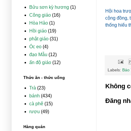
Bửu sơn kỳ hương
(1)
Hội hoa trư
Công giáo
(16)
cộng đồng, t
Hòa Hảo
(1)
thống hiếu 
Hồi giáo
(19)
phật giáo
(31)
Óc eo
(4)
đạo Mẫu
(12)
ấn độ giáo
(12)
Labels:
Báo 
Thức ăn - thức uống
Không c
Trà
(23)
bánh
(434)
Đăng nh
cà phê
(15)
rượu
(49)
Hàng quán