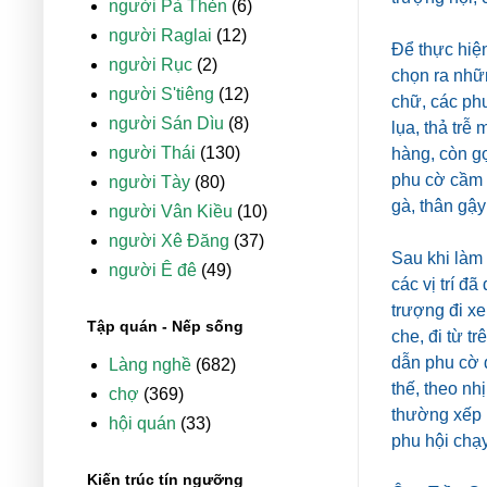
người Pà Thẻn
(6)
người Raglai
(12)
Để thực hiện
người Rục
(2)
chọn ra nhữ
người S'tiêng
(12)
chữ, các phu
người Sán Dìu
(8)
lụa, thả trễ
người Thái
(130)
hàng, còn gọ
phu cờ cầm m
người Tày
(80)
gà, thân gậy
người Vân Kiều
(10)
người Xê Đăng
(37)
Sau khi làm 
người Ê đê
(49)
các vị trí đ
trượng đi x
Tập quán - Nếp sống
che, đi từ t
dẫn phu cờ đ
Làng nghề
(682)
thế, theo nh
chợ
(369)
thường xếp l
hội quán
(33)
phu hội chạy
Kiến trúc tín ngưỡng