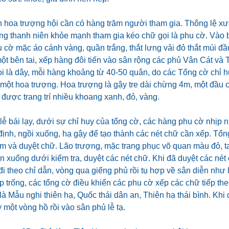
 hoa trượng hội cần có hàng trăm người tham gia. Thông lệ xưa
ng thanh niên khỏe mạnh tham gia kéo chữ gọi là phu cờ. Vào 
 cờ mặc áo cánh vàng, quần trắng, thắt lưng vải đỏ thắt múi đầ
 một bên tai, xếp hàng đôi tiến vào sân rộng các phủ Vân Cát v
i là dây, mỗi hàng khoảng từ 40-50 quân, do các Tổng cờ chỉ hu
ột hoa trượng. Hoa trượng là gậy tre dài chừng 4m, một đầu có
 được trang trí nhiều khoang xanh, đỏ, vàng.
lễ bái lạy, dưới sự chỉ huy của tổng cờ, các hàng phu cờ nhịp
ã định, ngồi xuống, hạ gậy để tạo thành các nét chữ cần xếp. Tổng
em và duyệt chữ. Lão trượng, mặc trang phục võ quan màu đỏ, t
rên xuống dưới kiểm tra, duyệt các nét chữ. Khi đã duyệt các né
i theo chỉ dẫn, vòng qua giếng phủ rồi tụ hợp về sân diễn như
ịp trống, các tổng cờ điều khiển các phu cờ xếp các chữ tiếp t
à Mẫu nghi thiên hạ, Quốc thái dân an, Thiên hạ thái bình. Khi
 một vòng hồ rồi vào sân phủ lễ tạ.