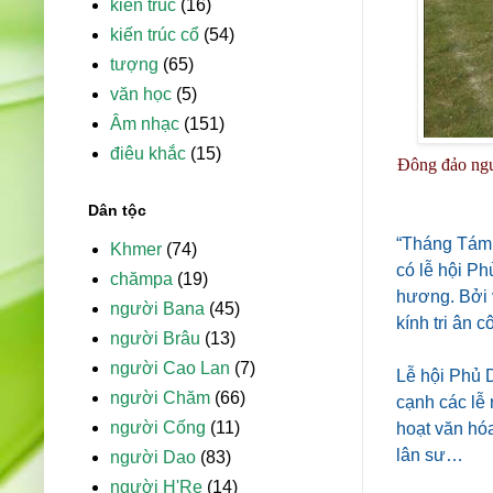
kiến trúc
(16)
kiến trúc cổ
(54)
tượng
(65)
văn học
(5)
Âm nhạc
(151)
điêu khắc
(15)
Đông đảo ngư
Dân tộc
“Tháng Tám g
Khmer
(74)
có lễ hội P
chămpa
(19)
hương. Bởi v
người Bana
(45)
kính tri ân
người Brâu
(13)
người Cao Lan
(7)
Lễ hội Phủ 
người Chăm
(66)
cạnh các lễ 
người Cống
(11)
hoạt văn hóa
lân sư…
người Dao
(83)
người H'Re
(14)