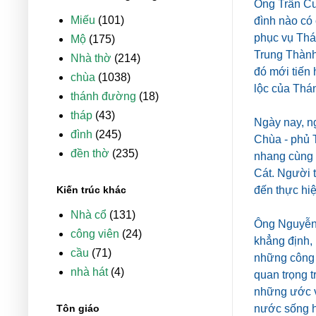
Ông Trần Cư
Miếu
(101)
đình nào có
phục vụ Thá
Mộ
(175)
Trung Thành
Nhà thờ
(214)
đó mới tiến
chùa
(1038)
lộc của Thá
thánh đường
(18)
tháp
(43)
Ngày nay, ng
đình
(245)
Chùa - phủ 
đền thờ
(235)
nhang cùng đ
Cát. Người 
Kiến trúc khác
đến thực hiệ
Nhà cổ
(131)
Ông Nguyễn 
công viên
(24)
khẳng định,
cầu
(71)
những công 
nhà hát
(4)
quan trọng 
những ước v
Tôn giáo
nước sống hò