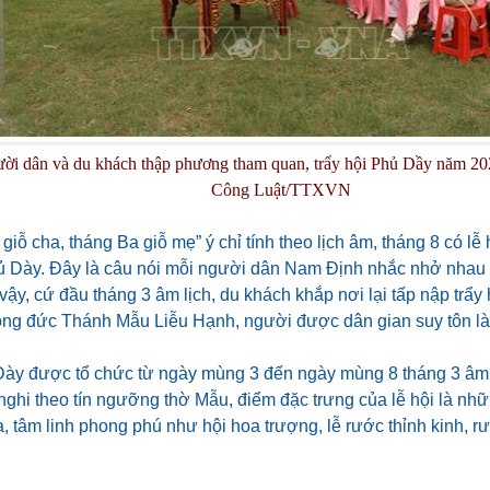
ời dân và du khách thập phương tham quan, trẩy hội Phủ Dầy năm 2
Công Luật/TTXVN
iỗ cha, tháng Ba giỗ mẹ” ý chỉ tính theo lịch âm, tháng 8 có lễ
hủ Dày. Đây là câu nói mỗi người dân Nam Định nhắc nhở nhau 
ậy, cứ đầu tháng 3 âm lịch, du khách khắp nơi lại tấp nập trẩy
 công đức Thánh Mẫu Liễu Hạnh, người được dân gian suy tôn là
Dày được tổ chức từ ngày mùng 3 đến ngày mùng 8 tháng 3 âm
nghi theo tín ngưỡng thờ Mẫu, điểm đặc trưng của lễ hội là nhữ
, tâm linh phong phú như hội hoa trượng, lễ rước thỉnh kinh, r