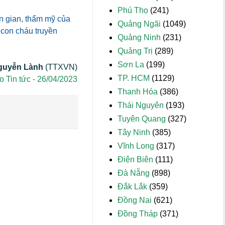
Phú Thọ
(241)
ân gian, thẩm mỹ của
Quảng Ngãi
(1049)
 con cháu truyền
Quảng Ninh
(231)
Quảng Trị
(289)
Sơn La
(199)
guyễn Lành
(TTXVN)
TP. HCM
(1129)
o Tin tức - 26/04/2023
Thanh Hóa
(386)
Thái Nguyên
(193)
Tuyên Quang
(327)
Tây Ninh
(385)
Vĩnh Long
(317)
Điện Biên
(111)
Đà Nẵng
(898)
Đắk Lắk
(359)
Đồng Nai
(621)
Đồng Tháp
(371)