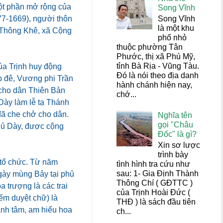
một phần mở rộng của
Song Vĩnh
Song Vĩnh
77-1669), người thôn
là một khu
 Thông Khê, xã Cộng
phố nhỏ
thuộc phường Tân
Phước, thị xã Phú Mỹ,
tỉnh Bà Rịa - Vũng Tàu.
úa Trịnh huy động
Đó là nói theo địa danh
ắp đê, Vương phi Trần
hành chánh hiện nay,
 cho dân Thiên Bản
chớ...
 Dày làm lễ tạ Thánh
đã che chở cho dân.
Nghĩa tên
gọi "Châu
Phủ Dày, được cộng
Đốc" là gì?
Xin sơ lược
trình bày
c tổ chức. Từ năm
tình hình tra cứu như
sau: 1- Gia Định Thành
ngày mùng Bảy tại phủ
Thông Chí ( GĐTTC )
 trượng là các trai
của Trịnh Hoài Đức (
iểm duyệt chữ) là
THĐ ) là sách đầu tiên
ành tâm, am hiểu hoa
ch...