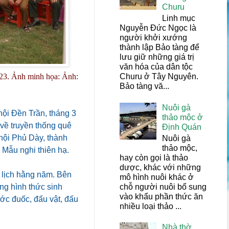
Churu
Linh mục
Nguyễn Đức Ngọc là
người khởi xướng
thành lập Bảo tàng để
lưu giữ những giá trị
văn hóa của dân tộc
Churu ở Tây Nguyên.
023. Ảnh minh họa: Ảnh:
Bảo tàng vă...
Nuôi gà
 hội Đền Trần, tháng 3
thảo mộc ở
về truyền thống quê
Định Quán
 hội Phủ Dày, thành
Nuôi gà
thảo mộc,
 Mẫu nghi thiên hạ.
hay còn gọi là thảo
dược, khác với những
 lịch hằng năm. Bên
mô hình nuôi khác ở
chỗ người nuôi bổ sung
ng hình thức sinh
vào khẩu phần thức ăn
ước đuốc, đấu vật, đấu
nhiều loại thảo ...
Nhà thờ