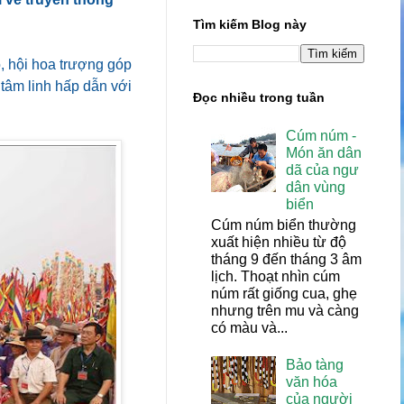
Tìm kiếm Blog này
, hội hoa trượng góp
tâm linh hấp dẫn với
Đọc nhiều trong tuần
Cúm núm -
Món ăn dân
dã của ngư
dân vùng
biển
Cúm núm biển thường
xuất hiện nhiều từ độ
tháng 9 đến tháng 3 âm
lịch. Thoạt nhìn cúm
núm rất giống cua, ghẹ
nhưng trên mu và càng
có màu và...
Bảo tàng
văn hóa
của người