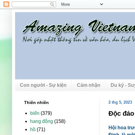
Con người - Sự kiện
Cảm nhận
Du ký - S
Thiên nhiên
2 thg 5, 2023
Độc đáo 
biển
(379)
hang động
(158)
Hội hoa trư
hồ
(71)
Định, là mộ