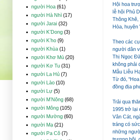
Hội hoa trư
người Hoa
(61)
lễ hội Phủ 
người Hà Nhì
(17)
Thông Khê, 
người Jarai
(32)
Hòa, huyện 
người K'Dong
(3)
người K'ho
(9)
Theo các cụ 
người Khùa
(1)
người dân v
Thị Ngọc Đà
người Khơ Mú
(20)
không phải đ
người Kơ Tu
(31)
Mẫu Liễu Hạ
người La Hủ
(7)
Từ đó, “Hoa 
người Lào
(10)
đồng địa phư
người Lự
(5)
người M'Nông
(68)
Trải qua thă
người Mông
(105)
1995 trở lại
người Mường
(60)
Vân Cát, ng
tráng có sức
người Mạ
(21)
những người
người Pa Cô
(7)
trượng hội, 