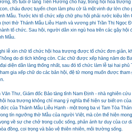
ơng, 85 tuổi ở làng Tiên Hương cho hay, trong hội hoa trượng 
 con, cháu được tuyển chọn làm phu cờ là một vinh dự lớn cho 
nh Mẫu. Trước khi tổ chức xếp chữ phu hội phải rước kiệu lên
 (nơi thờ Thánh Mẫu Liễu Hạnh và vương phi Trần Thị Ngọc Đà
 hành tổ chức. Sau hội, người dân xin ngù hoa trên các gậy hộ
nh Mẫu.
hi lễ xin chữ tổ chức hội hoa trượng được tổ chức đơn giản, kh
Thông do di tích không còn. Các chữ được xếp hàng năm do Ba
ại diện dân làng thống nhất, sau đó tổ chức làm lễ tại hai ph
tham gia xếp chữ do các bản hội, đệ tử mong muốn được tham g
n.
Văn Thư, Giám đốc Bảo tàng tỉnh Nam Định - nhà nghiên cứu
 hội hoa trượng không chỉ mang ý nghĩa thể hiện sự biết ơn củ
đức của Thánh Mẫu Liễu Hạnh - một trong ba vị Tam Tòa Thánh
trong tín ngưỡng thờ Mẫu của người Việt, mà còn thể hiện mon
ọng về sự che chở trong cuộc sống, phản ánh tư duy của cư d
a đồng, coi trọng và bảo vệ thiên nhiên, môi trường sống.