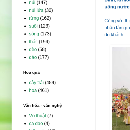
núi
(147)
uống nước
núi lửa
(30)
rừng
(162)
Cùng với th
suối
(123)
phần làm pho
sông
(173)
du khách.
thác
(194)
đèo
(58)
đảo
(177)
Hoa quả
cây trái
(484)
hoa
(461)
Văn hóa - văn nghệ
Võ thuật
(7)
ca dao
(4)