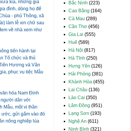
xưa kia, những gia
Bắc Ninh
(223)
gia đình, dòng họ để
Cao Bằng
(164)
 Chùa - phủ Thông, xã
Cà Mau
(289)
i) làm lễ xin chữ sau
Cần Thơ
(456)
i đem về nhà xem như
Gia Lai
(555)
Huế
(589)
Hà Nội
(817)
ông tiến hành tại
n Tổ chức và thủ
Hà Tĩnh
(250)
ủ Tiên Hương và Vân
Hưng Yên
(126)
ia, phục vụ tiệc Mẫu
Hải Phòng
(381)
Khánh Hòa
(455)
Lai Châu
(136)
 văn hóa Nam Định
Lào Cai
(350)
a người dân với
Lâm Đồng
(951)
 Mẫu, một vị thần
Lạng Sơn
(193)
g ước, gửi gắm vào đó
ân nông nghiệp lúa
Nghệ An
(611)
Ninh Bình
(321)