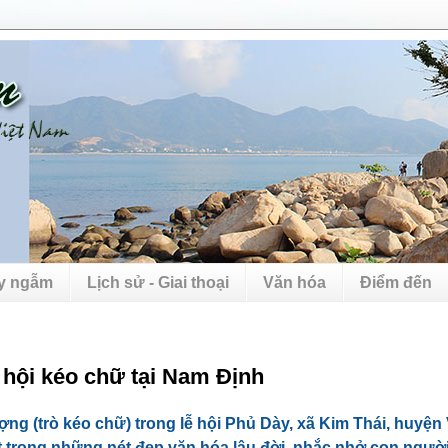
uy ngẫm
Lịch sử - Giai thoại
Văn hóa
Điểm đến
hội kéo chữ tại Nam Định
ợng (trò kéo chữ) trong lễ hội Phủ Dày, xã Kim Thái, huyện
t trong những nét đẹp văn hóa lâu đời, nhắc nhở con người