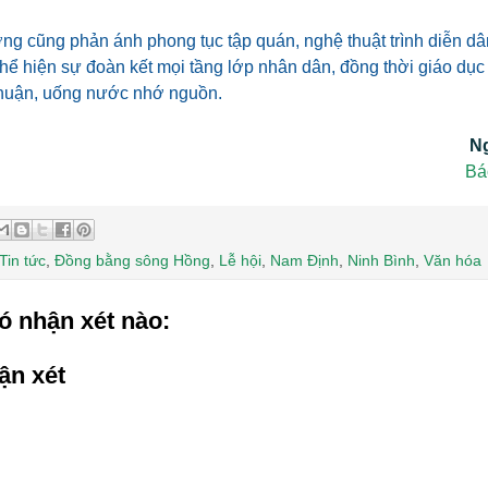
ợng cũng phản ánh phong tục tập quán, nghệ thuật trình diễn d
hể hiện sự đoàn kết mọi tầng lớp nhân dân, đồng thời giáo dục
thuận, uống nước nhớ nguồn.
N
Bá
Tin tức
,
Đồng bằng sông Hồng
,
Lễ hội
,
Nam Định
,
Ninh Bình
,
Văn hóa
ó nhận xét nào:
ận xét