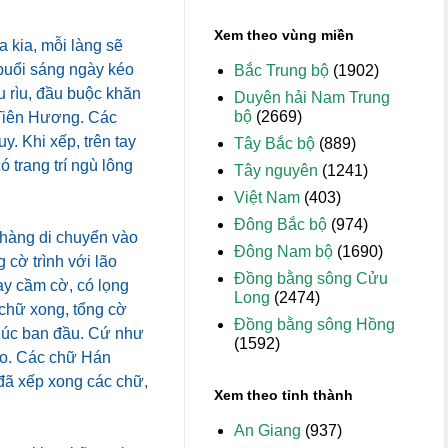
Xem theo vùng miền
 kia, mỗi làng sẽ
buổi sáng ngày kéo
Bắc Trung bộ
(1902)
u rìu, đầu buộc khăn
Duyên hải Nam Trung
bộ
(2669)
à Tiên Hương. Các
y. Khi xếp, trên tay
Tây Bắc bộ
(889)
 trang trí ngù lông
Tây nguyên
(1241)
Việt Nam
(403)
Đông Bắc bộ
(974)
 nhàng di chuyển vào
Đông Nam bộ
(1690)
 cờ trình với lão
Đồng bằng sông Cửu
ay cầm cờ, có lọng
Long
(2474)
t chữ xong, tổng cờ
Đồng bằng sông Hồng
 lúc ban đầu. Cứ như
(1592)
heo. Các chữ Hán
 đã xếp xong các chữ,
Xem theo tỉnh thành
An Giang
(937)