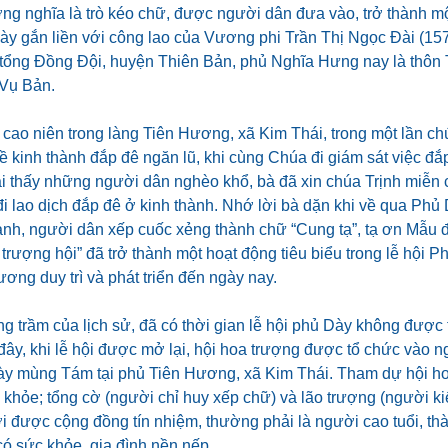
ợng nghĩa là trò kéo chữ, được người dân đưa vào, trở thành 
Dày gắn liền với công lao của Vương phi Trần Thị Ngọc Đài (15
tổng Đồng Đội, huyện Thiên Bản, phủ Nghĩa Hưng nay là thôn
Vụ Bản.
cao niên trong làng Tiên Hương, xã Kim Thái, trong một lần ch
ề kinh thành đắp đê ngăn lũ, khi cùng Chúa đi giám sát việc đ
i thấy những người dân nghèo khổ, bà đã xin chúa Trịnh miễn
i lao dịch đắp đê ở kinh thành. Nhớ lời bà dặn khi về qua Phủ
nh, người dân xếp cuốc xẻng thành chữ “Cung tạ”, tạ ơn Mẫu 
trượng hội” đã trở thành một hoạt động tiêu biểu trong lễ hội 
ơng duy trì và phát triển đến ngày nay.
ng trầm của lịch sử, đã có thời gian lễ hội phủ Dày không đượ
 đây, khi lễ hội được mở lại, hội hoa trượng được tổ chức vào 
ày mùng Tám tại phủ Tiên Hương, xã Kim Thái. Tham dự hội hoa
 khỏe; tổng cờ (người chỉ huy xếp chữ) và lão trượng (người k
 được cộng đồng tín nhiệm, thường phải là người cao tuổi, th
có sức khỏe, gia đình nền nếp.