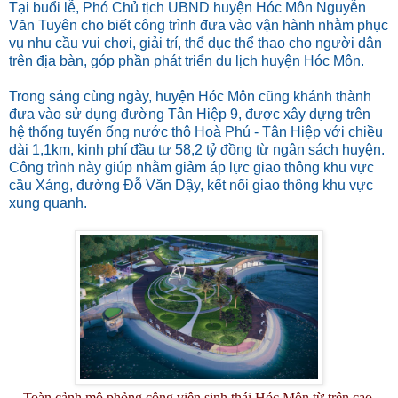
Tại buổi lễ, Phó Chủ tịch UBND huyện Hóc Môn Nguyễn
Văn Tuyên cho biết công trình đưa vào vận hành nhằm phục
vụ nhu cầu vui chơi, giải trí, thể dục thể thao cho người dân
trên địa bàn, góp phần phát triển du lịch huyện Hóc Môn.
Trong sáng cùng ngày, huyện Hóc Môn cũng khánh thành
đưa vào sử dụng đường Tân Hiệp 9, được xây dựng trên
hệ thống tuyến ống nước thô Hoà Phú - Tân Hiệp với chiều
dài 1,1km, kinh phí đầu tư 58,2 tỷ đồng từ ngân sách huyện.
Công trình này giúp nhằm giảm áp lực giao thông khu vực
cầu Xáng, đường Đỗ Văn Dậy, kết nối giao thông khu vực
xung quanh.
Toàn cảnh mô phỏng công viên sinh thái Hóc Môn từ trên cao.