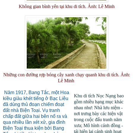
Không gian bình yên tại khu di tích. Ảnh: Lê Minh
Những con đường rợp bóng cây xanh chạy quanh khu di tích. Ảnh:
Lê Minh
Năm 1917, Bang Tắc, một Hoa
Khu di tích Nọc Nạng bao
kiều giàu khét tiếng ở Bạc Liêu
gồm nhiều hạng mục khác
đã dùng thủ đoạn chiếm đoạt
nhau như: Nhà lưu niệm -
đất nhà Biện Toại. Vụ tranh
nơi trưng bày các hiện vật
chấp đất giữa hai bên nổ ra và
trong cuộc đấu tranh năm
qua nhiều lần xét xử, gia đình
xưa; Mô hình cánh đồng -
Biện Toại thua kiện bởi Bang
tái hiện lại cảnh sinh hoạt