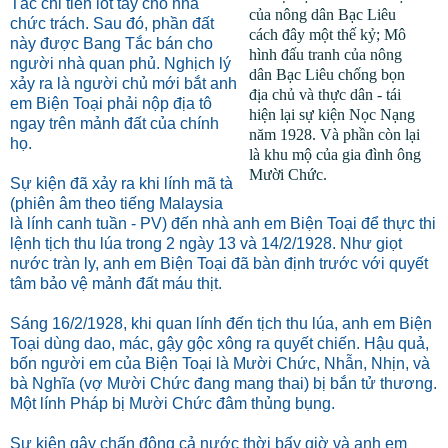
Tắc chi tiền lót tay cho nhà
của nông dân Bạc Liêu
chức trách. Sau đó, phần đất
cách đây một thế kỷ; Mô
này được Bang Tắc bán cho
hình đấu tranh của nông
người nhà quan phủ. Nghịch lý
dân Bạc Liêu chống bọn
xảy ra là người chủ mới bắt anh
địa chủ và thực dân - tái
em Biện Toại phải nộp địa tô
hiện lại sự kiện Nọc Nạng
ngay trên mảnh đất của chính
năm 1928. Và phần còn lại
họ.
là khu mộ của gia đình ông
Mười Chức.
Sự kiện đã xảy ra khi lính mã tà
(phiên âm theo tiếng Malaysia
là lính canh tuần - PV) đến nhà anh em Biện Toại để thực thi
lệnh tịch thu lúa trong 2 ngày 13 và 14/2/1928. Như giọt
nước tràn ly, anh em Biện Toại đã bàn định trước với quyết
tâm bảo vệ mảnh đất máu thịt.
Sáng 16/2/1928, khi quan lính đến tịch thu lúa, anh em Biện
Toại dùng dao, mác, gậy gộc xông ra quyết chiến. Hậu quả,
bốn người em của Biện Toại là Mười Chức, Nhẫn, Nhịn, và
bà Nghĩa (vợ Mười Chức đang mang thai) bị bắn tử thương.
Một lính Pháp bị Mười Chức đâm thủng bụng.
Sự kiện gây chấn động cả nước thời bấy giờ và anh em