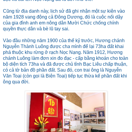
Cũng từ địa danh này, lịch sử đã ghi nhận một sự kiện vào
năm 1928 vang động cả Đông Dương, đó là cuộc nổi dậy
của gia đình anh em nông dân Mười Chức chống chính
quyền thực dân và bè lũ tay sai.
Vào đầu những năm 1900 của thế kỷ trước, Hương chánh
Nguyễn Thành Luông được cha mình để lại 73ha đất khai
phá thuộc khu rừng ở rạch Nọc Nạng. Năm 1912, Hương
chánh Luông làm đơn xin đo đạc - cấp bằng khoán cho toàn
bộ diện tích 73ha và đã được chủ tỉnh Bạc Liêu chấp thuận,
có cả tờ bản đồ phần đất. Sau đó, con trai ông là Nguyễn
Văn Toại (còn gọi là Biện Toại) tiếp tục thừa kế phần đất khi
ông qua đời.