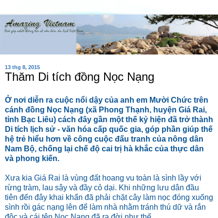
13 thg 8, 2015
Thăm Di tích đồng Nọc Nạng
Ở nơi diễn ra cuộc nổi dậy của anh em Mười Chức trên
cánh đồng Nọc Nạng (xã Phong Thạnh, huyện Giá Rai,
tỉnh Bạc Liêu) cách đây gần một thế kỷ hiện đã trở thành
Di tích lịch sử - văn hóa cấp quốc gia, góp phần giúp thế
hệ trẻ hiểu hơn về công cuộc đấu tranh của nông dân
Nam Bộ, chống lại chế độ cai trị hà khắc của thực dân
và phong kiến.
Xưa kia Giá Rai là vùng đất hoang vu toàn là sình lầy với
rừng tràm, lau sậy và đầy cỏ dại. Khi những lưu dân đầu
tiên đến đây khai khẩn đã phải chặt cây làm nọc đóng xuống
sình rồi gác nạng lên để làm nhà nhằm tránh thú dữ và rắn
độc và cái tên Nọc Nạng đã ra đời như thế.