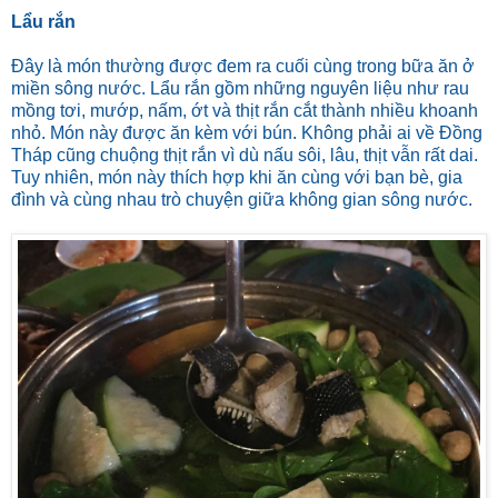
Lẩu rắn
Đây là món thường được đem ra cuối cùng trong bữa ăn ở
miền sông nước. Lẩu rắn gồm những nguyên liệu như rau
mồng tơi, mướp, nấm, ớt và thịt rắn cắt thành nhiều khoanh
nhỏ. Món này được ăn kèm với bún. Không phải ai về Đồng
Tháp cũng chuộng thịt rắn vì dù nấu sôi, lâu, thịt vẫn rất dai.
Tuy nhiên, món này thích hợp khi ăn cùng với bạn bè, gia
đình và cùng nhau trò chuyện giữa không gian sông nước.