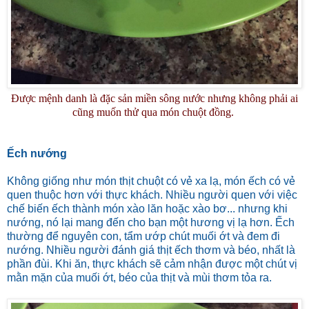
Được mệnh danh là đặc sản miền sông nước nhưng không phải ai
cũng muốn thử qua món chuột đồng.
Ếch nướng
Không giống như món thịt chuột có vẻ xa lạ, món ếch có vẻ
quen thuộc hơn với thực khách. Nhiều người quen với việc
chế biến ếch thành món xào lăn hoặc xào bơ... nhưng khi
nướng, nó lại mang đến cho bạn một hương vị lạ hơn. Ếch
thường để nguyên con, tẩm ướp chút muối ớt và đem đi
nướng. Nhiều người đánh giá thịt ếch thơm và béo, nhất là
phần đùi. Khi ăn, thực khách sẽ cảm nhận được một chút vị
mằn mặn của muối ớt, béo của thịt và mùi thơm tỏa ra.