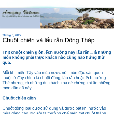
30 thg 8, 2015
Chuột chiên và lẩu rắn Đồng Tháp
Thịt chuột chiên giòn, ếch nướng hay lẩu rắn... là những
món không phải thực khách nào cũng hào hứng thử
qua.
Mỗi khi miền Tây vào mùa nước nổi, món đặc sản quen
thuộc ở đây chính là chuột đồng, lẩu rắn hoặc ếch nướng...
Thế nhưng, có những du khách khá dè chừng khi ăn những
món dân dã này.
Chuột chiên giòn
Chuột đồng loại được sử dụng và được bắt khi nước vào
mùa dâng cao. Người ta thường chế biến thịt chuột thành