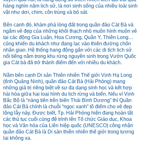
hàng nghìn năm lịch sử, là nơi sinh sống của nhiều loài sinh
vật như dơi, chim, côn trùng và bò sát.
Bên cạnh đó, khám phá lòng đất trong quần đảo Cát Bà và
ngắm vẻ đẹp của những khối thạch nhũ muôn hình muôn vẻ
tại các động Gia Luận, Hoa Cương, Quân Y, Thiên Long…
cũng khiến du khách như đang lạc vào thiên đường chốn
nhân gian. Hệ thống hang động gắn với các di tích lịch sử
nổi tiếng nằm trong khu rừng nguyên sinh trong Vườn Quốc
gia Cát bà đã trở thành điểm đến với nhiều du khách.
Nằm bên cạnh Di sản Thiên nhiên Thế giới Vịnh Hạ Long
(tỉnh Quảng Ninh), quần đảo Cát Bà (Hải Phòng) mang
những giá trị riêng biệt về sự đa dạng sinh học và kết hợp
hài hòa giữa hai loại hình du lịch rừng và biển. Nếu ví Vịnh
Bắc Bộ là “nàng tiên trên biển Thái Bình Dương” thì Quần
đảo Cát Bà chính là chuỗi “ngọc xanh” tô điểm cho vẻ đẹp
lộng lẫy này. Được biết, Tp. Hải Phòng hiện đang hoàn tất
các thủ tục cuối cùng đệ trình lên Tổ chức Giáo dục, Khoa
học và Văn hóa của Liên hiệp quốc (UNESCO) công nhận
quần đảo Cát Bà là Di sản thiên nhiên thế giới trong tương
lai không xa.