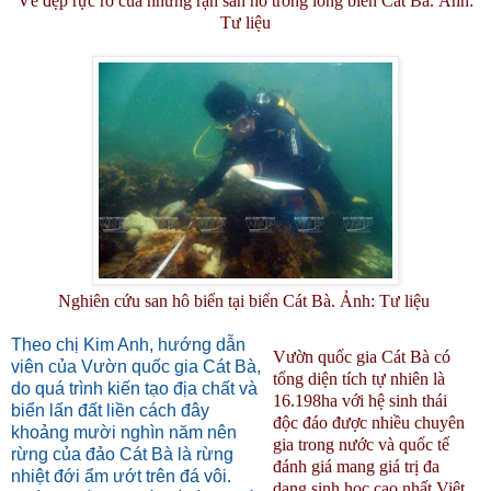
Vẻ đẹp rực rỡ của những rạn san hô trong lòng biển Cát Bà. Ảnh:
Tư liệu
Nghiên cứu san hô biển tại biển Cát Bà. Ảnh: Tư liệu
Theo chị Kim Anh, hướng dẫn
Vườn quốc gia Cát Bà có
viên của Vườn quốc gia Cát Bà,
tổng diện tích tự nhiên là
do quá trình kiến tạo địa chất và
16.198ha với hệ sinh thái
biển lấn đất liền cách đây
độc đáo được nhiều chuyên
khoảng mười nghìn năm nên
gia trong nước và quốc tế
rừng của đảo Cát Bà là rừng
đánh giá mang giá trị đa
nhiệt đới ẩm ướt trên đá vôi.
dạng sinh học cao nhất Việt