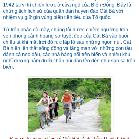
1942 tại vị trí chiến lược ở cửa ngõ của Biển Đông. Đây là
chứng tích lịch sử của quân dân huyện đảo Cát Bà với
nhiệm vụ giữ gìn vùng biển tiền tiêu của Tổ quốc.
Từ trên pháo đài này, chúng tôi được chiêm ngưỡng trọn
vẹn phong cảnh hoang sơ tuyệt đẹp của Cát Bà vào buổi
chiều tà khi mặt trời đỏ rực lấp ló sau những ngọn núi. Cát
Bà hiện lên thật sống động và lãng mạn với những con tàu
đánh cá neo đậu, các nhà hàng nổi trên biển và nhiều khu
nghỉ dưỡng nằm dưới chân núi dần lên đèn như sao sa trên
biển.
Đạp xe tham quan làng cổ Việt Hải. Ảnh: Trần Thanh Giang