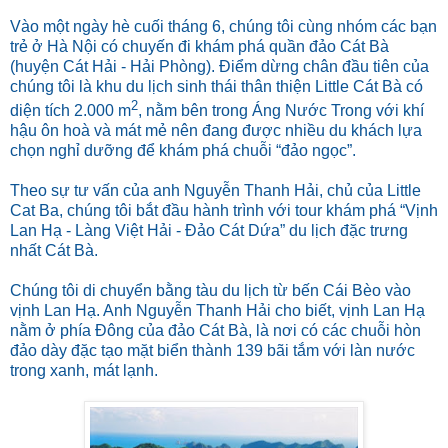
Vào một ngày hè cuối tháng 6, chúng tôi cùng nhóm các bạn
trẻ ở Hà Nội có chuyến đi khám phá quần đảo Cát Bà
(huyện Cát Hải - Hải Phòng). Điểm dừng chân đầu tiên của
chúng tôi là khu du lịch sinh thái thân thiện Little Cát Bà có
2
diện tích
2.000 m
, nằm bên trong Áng Nước Trong với khí
hậu ôn hoà và mát mẻ nên đang được nhiều du khách lựa
chọn nghỉ dưỡng để khám phá chuỗi “đảo ngọc”.
Theo sự tư vấn của anh Nguyễn Thanh Hải, chủ của Little
Cat Ba, chúng tôi bắt đầu hành trình với tour khám phá “Vịnh
Lan Hạ - Làng Việt Hải - Đảo Cát Dứa” du lịch đặc trưng
nhất Cát Bà.
Chúng tôi di chuyển bằng tàu du lịch từ bến Cái Bèo vào
vịnh Lan Hạ. Anh Nguyễn Thanh Hải cho biết, vịnh Lan Hạ
nằm ở phía Đông của đảo Cát Bà, là nơi có các chuỗi hòn
đảo dày đặc tạo mặt biển thành 139 bãi tắm với làn nước
trong xanh, mát lạnh.