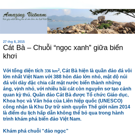
27 thg 8, 2015
Cát Bà – Chuỗi “ngọc xanh” giữa biển
khơi
2
Với tổng diện tích
, Cát Bà hiện là quần đảo đá vôi
336 km
lớn nhất Việt Nam với 388 hòn đảo lớn nhỏ, mật độ núi
đá vôi dày đặc chia cắt mặt nước biển thành những
áng, vịnh nhỏ, với nhiều bãi cát còn nguyên sơ tạo cảnh
quan kỳ thú. Quần đảo Cát Bà được Tổ chức Giáo dục,
Khoa học và Văn hóa của Liên hiệp quốc (UNESCO)
công nhận là Khu Dự trữ sinh quyển Thế giới năm 2014
là điểm du lịch hấp dẫn không thể bỏ qua trong hành
trình khám phá biển đảo Việt Nam.
Khám phá chuỗi “đảo ngọc”