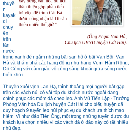
xây dựng văn hóa du lịch
thuyề
thân thiện góp phần tiến
n
tới việc đệ trình Cát Bà
kayak
được công nhận là Di sản
di
thiên nhiên thế giới”
chuy
ển
(Ông Phạm Văn Hà,
trên
Chủ tịch UBND huyện Cát Hải).
làn
nước
trong xanh để ngắm những bãi san hô ở bãi Vạn Bội, Vạn
Hà và khám phá các hang động như hang Vẹm, Hàm Rồng,
Dõ Cùng với cảm giác vô cùng sảng khoái giữa sóng nước
biển khơi.
Thuyền xuôi vịnh Lan Hạ, thỉnh thoảng mọi người bắt gặp
trên các vách núi có vài tốp du khách nước ngoài đang
chinh phục các mỏm đá cheo leo. Anh Vũ Tiến Lập - Trưởng
Phòng Văn hóa Du lịch huyện Cát Hải cho biết, huyện đã
quy hoạch 9 tuyến leo núi phục vụ du khách ưa thích mạo
hiểm. Ví như đảo Tiên Ông, một trong những tuyến được du
khách lựa chọn nhiều vì các vách đá ở đảo này có rất nhiều
nhũ đẹp.