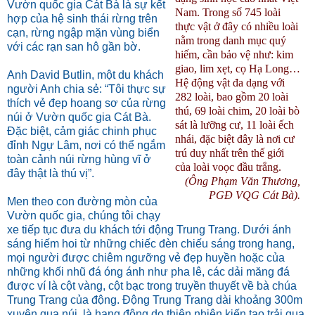
Vườn quốc gia Cát Bà là sự kết
Nam. Trong số 745 loài
hợp của hệ sinh thái rừng trên
thực vật ở đây có nhiều loài
cạn, rừng ngập mặn vùng biển
nằm trong danh mục quý
với các rạn san hô gần bờ.
hiếm, cần bảo vệ như: kim
giao, lim xẹt, cọ Hạ Long…
Anh David Butlin, một du khách
Hệ động vật đa dạng với
người Anh chia sẻ: “Tôi thực sự
282 loài, bao gồm 20 loài
thích vẻ đẹp hoang sơ của rừng
thú, 69 loài chim, 20 loài bò
núi ở Vườn quốc gia Cát Bà.
sát là lưỡng cư, 11 loài ếch
Đặc biệt, cảm giác chinh phục
nhái, đặc biệt đây là nơi cư
đỉnh Ngự Lâm, nơi có thể ngắm
trú duy nhất trên thế giới
toàn cảnh núi rừng hùng vĩ ở
của loài voọc đầu trắng.
đây thật là thú vị”.
(Ông Phạm Văn Thương,
PGĐ VQG Cát Bà).
Men theo con đường mòn của
Vườn quốc gia, chúng tôi chạy
xe tiếp tục đưa du khách tới động Trung Trang. Dưới ánh
sáng hiếm hoi từ những chiếc đèn chiếu sáng trong hang,
mọi người được chiêm ngưỡng vẻ đẹp huyền hoặc của
những khối nhũ đá óng ánh như pha lê, các dải măng đá
được ví là cột vàng, cột bạc trong truyền thuyết về bà chúa
Trung Trang của động. Động Trung Trang dài khoảng 300m
xuyên qua núi, là hang động do thiên nhiên kiến tạo trải qua