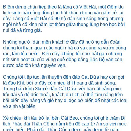
Điểm dừng chân tiếp theo là làng cổ Việt Hải, một điểm du
lịch sinh thái cộng đồng thu hút khách trong vài năm trở lại
đây. Làng cổ Việt Hải có 90 hộ dân sinh sống trong những
ngôi nhà cổ kính nằm lọt thỏm giữa thung lũng bao bọc bởi
núi đá và rừng già.
Những người dân mến khách ở đây đã hướng dẫn đoàn
chúng tôi tham quan các ngôi nhà cổ và cùng ra vườn trồng
rau, làm lúa nước. Đến đây, chúng tôi như bắt gặp những
nét sinh hoạt cũ của vùng quê đồng bằng Bắc Bộ vẫn còn
được bảo tồn khá nguyên vẹn.
Chúng tôi tiếp tục lên thuyền đến đảo Cát Dứa hay còn gọi
là đảo Khỉ, bởi ở đây có nhiều khỉ hoang dã sinh sống.
Trong bán kính 3km ở đảo Cát Dứa, với bãi cát trắng mịn
trải dài và độ dốc thoải, khách du lịch có thể tắm nắng trên
bãi biển đầy nắng và gió hay đi dọc bờ biển để nhặt các loại
vỏ sinh vật biển.
Xế chiều, khi tàu trở lại bến Cái Bèo, chúng tôi ghé thăm Di
tích Pháo đài Thần Công nằm trên độ cao 177m so với mực
nước biển. Pháo đài Thần Công được xây dựng từ năm