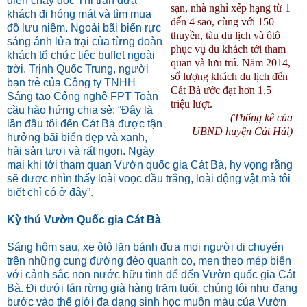
điện chạy dọc Thị trấn đưa
sạn, nhà nghỉ xếp hạng từ 1
khách đi hóng mát và tìm mua
đến 4 sao, cùng với 150
đồ lưu niệm. Ngoài bãi biển rực
thuyền, tàu du lịch và ôtô
sáng ánh lửa trại của từng đoàn
phục vụ du khách tới tham
khách tổ chức tiệc buffet ngoài
quan và lưu trú. Năm 2014,
trời. Trịnh Quốc Trung, người
số lượng khách du lịch đến
bạn trẻ của Công ty TNHH
Cát Bà ước đạt hơn 1,5
Sáng tạo Công nghệ FPT Toàn
triệu lượt.
cầu hào hứng chia sẻ: “Đây là
(Thống kê của
lần đầu tôi đến Cát Bà được tận
UBND huyện Cát Hải)
hưởng bãi biển đẹp và xanh,
hải sản tươi và rất ngon. Ngày
mai khi tới tham quan Vườn quốc gia Cát Bà, hy vọng rằng
sẽ được nhìn thấy loài voọc đầu trắng, loài động vật mà tôi
biết chỉ có ở đây”.
Kỳ thú Vườn Quốc gia Cát Bà
Sáng hôm sau, xe ôtô lăn bánh đưa mọi người di chuyển
trên những cung đường đèo quanh co, men theo mép biển
với cảnh sắc non nước hữu tình để đến Vườn quốc gia Cát
Bà. Đi dưới tán rừng già hàng trăm tuổi, chúng tôi như đang
bước vào thế giới đa dạng sinh học muôn màu của Vườn