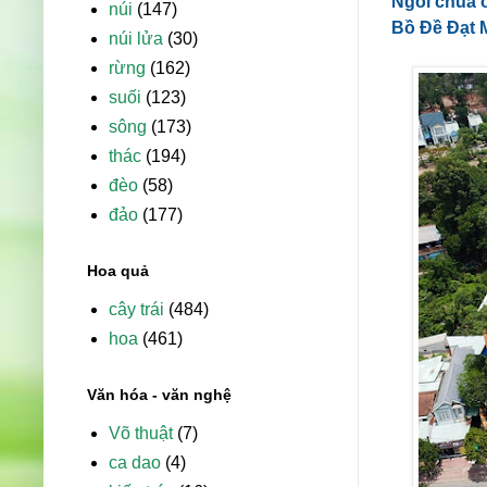
Ngôi chùa 
núi
(147)
Bồ Đề Đạt M
núi lửa
(30)
rừng
(162)
suối
(123)
sông
(173)
thác
(194)
đèo
(58)
đảo
(177)
Hoa quả
cây trái
(484)
hoa
(461)
Văn hóa - văn nghệ
Võ thuật
(7)
ca dao
(4)