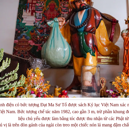
ánh điện có bức tượng Đạt Ma Sư Tổ được sách Kỷ lục Việt Nam xác 
Việt Nam. Bức tượng chế tác năm 1982, cao gần 3 m, trừ phần khung đư
liệu chủ yếu được làm bằng tóc được thu nhận từ các Phật tử
ú vị là trên đòn gánh của ngài còn treo một chiếc nón lá mang đậm chấ