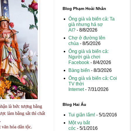
Blog Phạm Hoài Nhân
Ông già và biển cả: Ta
già nhưng há sợ
AI?
- 8/8/2026
Chợ ở đường lên
chùa
- 8/5/2026
Ông già và biển cả:
Người già chơi
Facebook
- 8/4/2026
Bàng biển
- 8/3/2026
Ông già và biển cả: Coi
TV thời
Internet
- 7/31/2026
Blog Hai Ẩu
nhận là bức tượng bằng
ợc làm bằng sắt thì chất
Tui giận lắm!
- 5/1/2016
.
Một vụ bắt
t văn hóa dân tộc.
cóc
- 5/1/2016