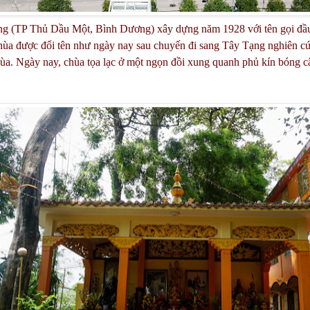
g (TP Thủ Dầu Một, Bình Dương) xây dựng năm 1928 với tên gọi đầu
a được đổi tên như ngày nay sau chuyến đi sang Tây Tạng nghiên cứu 
ùa. Ngày nay, chùa tọa lạc ở một ngọn đồi xung quanh phủ kín bóng 