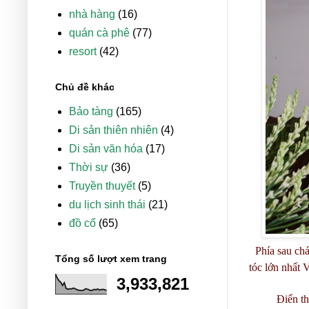
nhà hàng
(16)
quán cà phê
(77)
resort
(42)
Chủ đề khác
Bảo tàng
(165)
Di sản thiên nhiên
(4)
Di sản văn hóa
(17)
Thời sự
(36)
Truyền thuyết
(5)
du lịch sinh thái
(21)
đồ cổ
(65)
Phía sau ch
Tổng số lượt xem trang
tóc lớn nhất 
3,933,821
Điển th