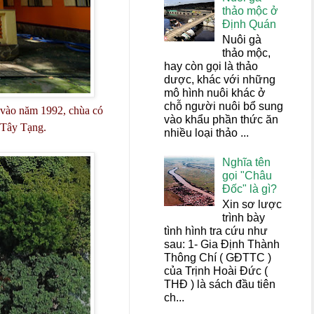
thảo mộc ở
Định Quán
Nuôi gà
thảo mộc,
hay còn gọi là thảo
dược, khác với những
mô hình nuôi khác ở
chỗ người nuôi bổ sung
u vào năm 1992, chùa có
vào khẩu phần thức ăn
ở Tây Tạng.
nhiều loại thảo ...
Nghĩa tên
gọi "Châu
Đốc" là gì?
Xin sơ lược
trình bày
tình hình tra cứu như
sau: 1- Gia Định Thành
Thông Chí ( GĐTTC )
của Trịnh Hoài Đức (
THĐ ) là sách đầu tiên
ch...