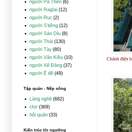
người Pà Thẻn
(6)
người Raglai
(12)
người Rục
(2)
người S'tiêng
(12)
người Sán Dìu
(8)
người Thái
(130)
người Tày
(80)
người Vân Kiều
(10)
Chánh điện ba
người Xê Đăng
(37)
người Ê đê
(49)
Tập quán - Nếp sống
Làng nghề
(682)
chợ
(369)
hội quán
(33)
Kiến trúc tín ngưỡng