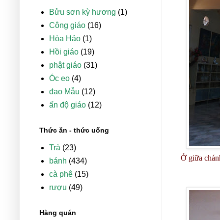
Bửu sơn kỳ hương
(1)
Công giáo
(16)
Hòa Hảo
(1)
Hồi giáo
(19)
phật giáo
(31)
Óc eo
(4)
đạo Mẫu
(12)
ấn độ giáo
(12)
Thức ăn - thức uống
Trà
(23)
Ở giữa chánh
bánh
(434)
cà phê
(15)
rượu
(49)
Hàng quán