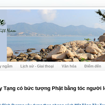
uy ngẫm
Lịch sử - Giai thoại
Văn hóa
Điểm đến
 Tạng có bức tượng Phật bằng tóc người l