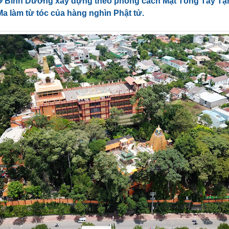
ở Bình Dương xây dựng theo phong cách Mật Tông Tây Tạ
a làm từ tóc của hàng nghìn Phật tử.