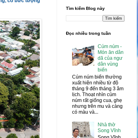
ng, có bức tượng
Tìm kiếm Blog này
Đọc nhiều trong tuần
Cúm núm -
Món ăn dân
dã của ngư
dân vùng
biển
Cúm núm biển thường
xuất hiện nhiều từ độ
tháng 9 đến tháng 3 âm
lịch. Thoạt nhìn cúm
núm rất giống cua, ghẹ
nhưng trên mu và càng
có màu và...
Nhà thờ
Song Vĩnh
Song Vĩnh