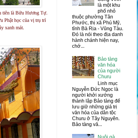
là một khu
phố nhỏ
 tiên là Bửu Hương Tự.
thuộc phường Tân
Phật học của vị trụ trì
Phước, thị xã Phú Mỹ,
cây xanh mát.
tỉnh Bà Rịa - Vũng Tàu.
Đó là nói theo địa danh
hành chánh hiện nay,
chớ...
Bảo tàng
văn hóa
của người
Churu
Linh mục
Nguyễn Đức Ngọc là
người khởi xướng
thành lập Bảo tàng để
lưu giữ những giá trị
văn hóa của dân tộc
Churu ở Tây Nguyên.
Bảo tàng vă...
Nuôi gà