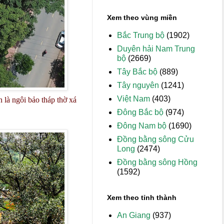
Xem theo vùng miền
Bắc Trung bộ
(1902)
Duyên hải Nam Trung
bộ
(2669)
Tây Bắc bộ
(889)
Tây nguyên
(1241)
Việt Nam
(403)
 là ngôi bảo tháp thờ xá
Đông Bắc bộ
(974)
Đông Nam bộ
(1690)
Đồng bằng sông Cửu
Long
(2474)
Đồng bằng sông Hồng
(1592)
Xem theo tỉnh thành
An Giang
(937)