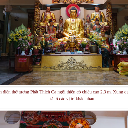
 điện thờ tượng Phật Thích Ca ngồi thiền có chiều cao 2,3 m. Xung q
tát ở các vị trí khác nhau.