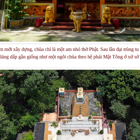
m mới xây dựng, chùa chỉ là một am nhỏ thờ Phật. Sau lần đại trùng t
dáng dấp gần giống như một ngôi chùa theo hệ phái Mật Tông ở xứ s