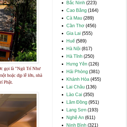
Bắc Ninh
(223)
Cao Bằng
(164)
Cà Mau
(289)
Cần Thơ
(456)
Gia Lai
(555)
Huế
(589)
Hà Nội
(817)
Hà Tĩnh
(250)
Hưng Yên
(126)
ợc gọi là "Ngũ Trí Như
Hải Phòng
(381)
ột hoặc dịp lễ lớn, nhà
Khánh Hòa
(455)
rí Phật.
Lai Châu
(136)
Lào Cai
(350)
Lâm Đồng
(951)
Lạng Sơn
(193)
Nghệ An
(611)
Ninh Bình
(321)