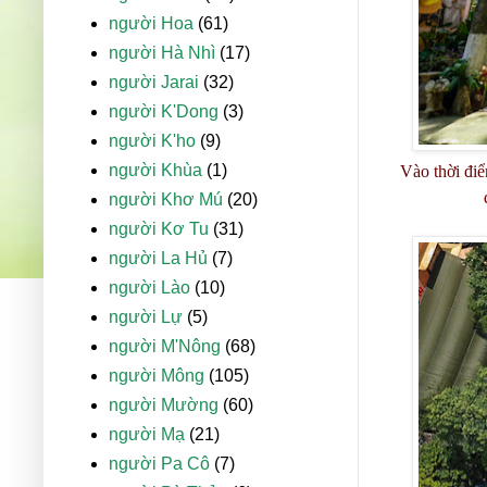
người Hoa
(61)
người Hà Nhì
(17)
người Jarai
(32)
người K'Dong
(3)
người K'ho
(9)
người Khùa
(1)
Vào thời điể
người Khơ Mú
(20)
người Kơ Tu
(31)
người La Hủ
(7)
người Lào
(10)
người Lự
(5)
người M'Nông
(68)
người Mông
(105)
người Mường
(60)
người Mạ
(21)
người Pa Cô
(7)