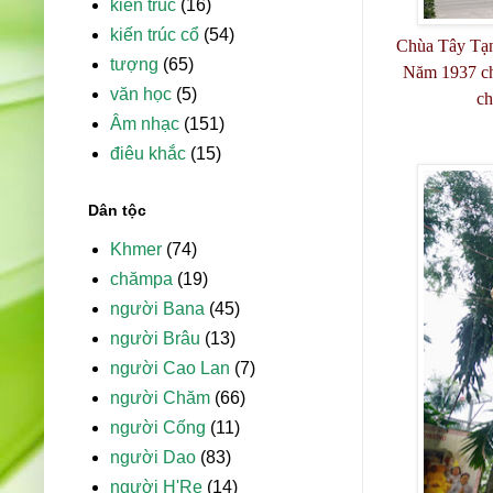
kiến trúc
(16)
kiến trúc cổ
(54)
Chùa Tây Tạn
tượng
(65)
Năm 1937 chù
văn học
(5)
ch
Âm nhạc
(151)
điêu khắc
(15)
Dân tộc
Khmer
(74)
chămpa
(19)
người Bana
(45)
người Brâu
(13)
người Cao Lan
(7)
người Chăm
(66)
người Cống
(11)
người Dao
(83)
người H'Re
(14)