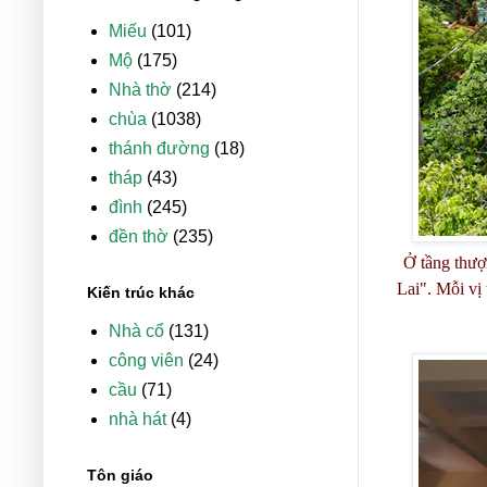
Miếu
(101)
Mộ
(175)
Nhà thờ
(214)
chùa
(1038)
thánh đường
(18)
tháp
(43)
đình
(245)
đền thờ
(235)
Ở tầng thượ
Lai". Mỗi vị
Kiến trúc khác
Nhà cổ
(131)
công viên
(24)
cầu
(71)
nhà hát
(4)
Tôn giáo