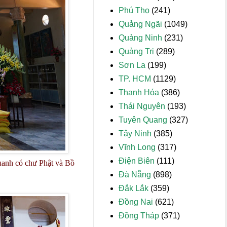
Phú Thọ
(241)
Quảng Ngãi
(1049)
Quảng Ninh
(231)
Quảng Trị
(289)
Sơn La
(199)
TP. HCM
(1129)
Thanh Hóa
(386)
Thái Nguyên
(193)
Tuyên Quang
(327)
Tây Ninh
(385)
Vĩnh Long
(317)
Điện Biên
(111)
uanh có chư Phật và Bồ
Đà Nẵng
(898)
Đắk Lắk
(359)
Đồng Nai
(621)
Đồng Tháp
(371)