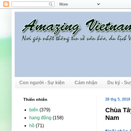
Con người - Sự kiện
Cảm nhận
Du ký - S
Thiên nhiên
28 thg 5, 2018
Chùa Tây
biển
(379)
Nam
hang động
(158)
hồ
(71)