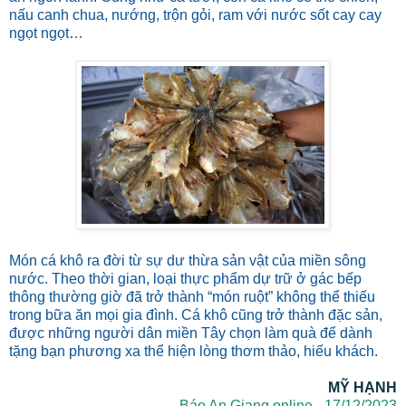
nấu canh chua, nướng, trộn gỏi, ram với nước sốt cay cay
ngọt ngọt…
Món cá khô ra đời từ sự dư thừa sản vật của miền sông
nước. Theo thời gian, loại thực phẩm dự trữ ở gác bếp
thông thường giờ đã trở thành “món ruột” không thể thiếu
trong bữa ăn mọi gia đình. Cá khô cũng trở thành đặc sản,
được những người dân miền Tây chọn làm quà để dành
tặng bạn phương xa thể hiện lòng thơm thảo, hiếu khách.
MỸ HẠNH
Báo An Giang online - 17/12/2023