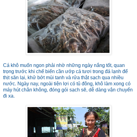
Cá khô muốn ngon phải nhờ những ngày nắng tốt, quan
trọng trước khi chế biến cần ướp cá tươi trong đá lạnh để
thịt săn lại, khử bớt mùi tanh và rửa thật sạch qua nhiều
nước. Ngày nay, ngoài tiện lợi có tủ đông, khô làm xong có
máy hút chân không, đóng gói sạch sẽ, dễ dàng vận chuyển
đi xa.