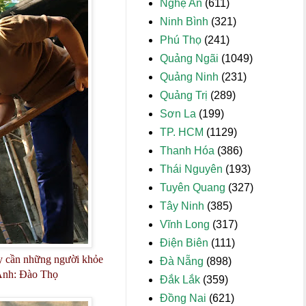
Nghệ An
(611)
Ninh Bình
(321)
Phú Thọ
(241)
Quảng Ngãi
(1049)
Quảng Ninh
(231)
Quảng Trị
(289)
Sơn La
(199)
TP. HCM
(1129)
Thanh Hóa
(386)
Thái Nguyên
(193)
Tuyên Quang
(327)
Tây Ninh
(385)
Vĩnh Long
(317)
Điện Biên
(111)
ày cần những người khỏe
Đà Nẵng
(898)
. Ảnh: Đào Thọ
Đắk Lắk
(359)
Đồng Nai
(621)