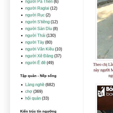
người Pà Thẻn
(6)
người Raglai
(12)
người Rục
(2)
người S'tiêng
(12)
người Sán Dìu
(8)
người Thái
(130)
người Tày
(80)
người Vân Kiều
(10)
người Xê Đăng
(37)
người Ê đê
(49)
Theo chị Lầ
này người M
ng
Tập quán - Nếp sống
Làng nghề
(682)
chợ
(369)
hội quán
(33)
Kiến trúc tín ngưỡng