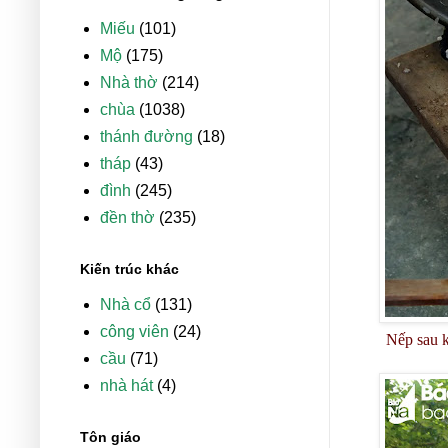
Miếu
(101)
Mộ
(175)
Nhà thờ
(214)
chùa
(1038)
thánh đường
(18)
tháp
(43)
đình
(245)
đền thờ
(235)
Kiến trúc khác
Nhà cổ
(131)
công viên
(24)
Nếp sau k
cầu
(71)
nhà hát
(4)
Tôn giáo