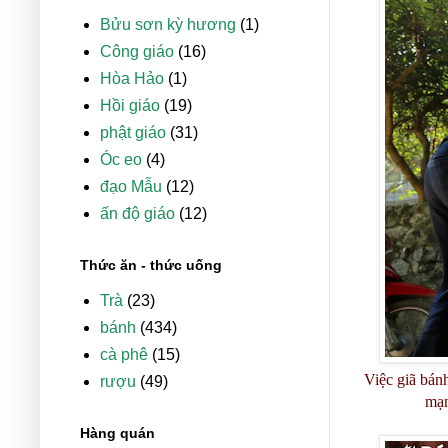
Bửu sơn kỳ hương
(1)
Công giáo
(16)
Hòa Hảo
(1)
Hồi giáo
(19)
phật giáo
(31)
Óc eo
(4)
đạo Mẫu
(12)
ấn độ giáo
(12)
Thức ăn - thức uống
Trà
(23)
bánh
(434)
cà phê
(15)
Việc giã bán
rượu
(49)
mạn
Hàng quán