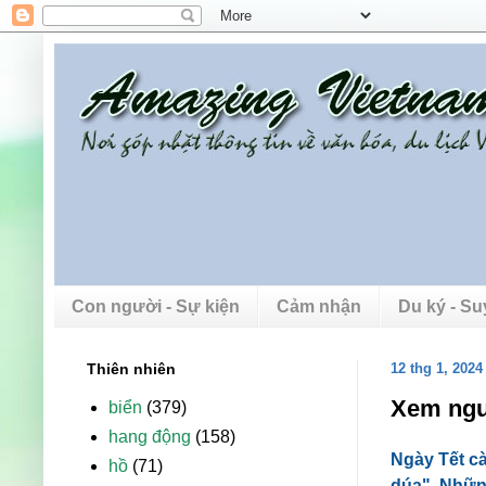
Con người - Sự kiện
Cảm nhận
Du ký - S
Thiên nhiên
12 thg 1, 2024
Xem ngư
biển
(379)
hang động
(158)
Ngày Tết c
hồ
(71)
dúa". Nhữn