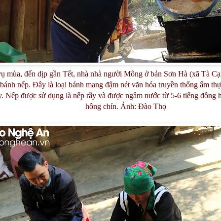
ụ mùa, đến dịp gần Tết, nhà nhà người Mông ở bản Sơn Hà (xã Tà Cạ,
 bánh nếp. Đây là loại bánh mang đậm nét văn hóa truyền thống ẩm th
. Nếp được sử dụng là nếp rẫy và được ngâm nước từ 5-6 tiếng đồng 
hông chín. Ảnh: Đào Thọ