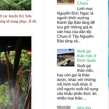
Churu
Linh mục
Nguyễn Đức Ngọc là
ở các huyện Kỳ Sơn,
người khởi xướng
g từ trang phục, lễ tết,
thành lập Bảo tàng để
lưu giữ những giá trị
văn hóa của dân tộc
Churu ở Tây Nguyên.
Bảo tàng vă...
Nuôi gà
thảo mộc ở
Định Quán
Nuôi gà
thảo mộc,
hay còn gọi là thảo
dược, khác với những
mô hình nuôi khác ở
chỗ người nuôi bổ sung
vào khẩu phần thức ăn
nhiều loại thảo ...
Nhà thờ