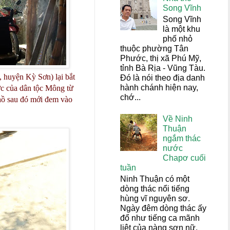
Song Vĩnh
Song Vĩnh
là một khu
phố nhỏ
thuộc phường Tân
Phước, thị xã Phú Mỹ,
tỉnh Bà Rịa - Vũng Tàu.
 huyện Kỳ Sơn) lại bắt
Đó là nói theo địa danh
hành chánh hiện nay,
ực của dân tộc Mông từ
chớ...
hồ sau đó mới đem vào
Về Ninh
Thuận
ngắm thác
nước
Chapơ cuối
tuần
Ninh Thuận có một
dòng thác nổi tiếng
hùng vĩ nguyên sơ.
Ngày đêm dòng thác ấy
đổ như tiếng ca mãnh
liệt của nàng sơn nữ,