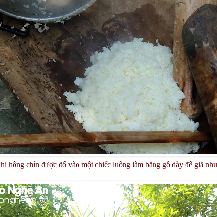
hi hông chín được đổ vào một chiếc luống làm bằng gỗ dày để giã n