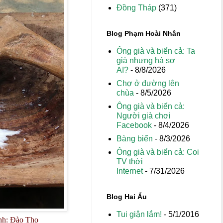
Đồng Tháp
(371)
Blog Phạm Hoài Nhân
Ông già và biển cả: Ta
già nhưng há sợ
AI?
- 8/8/2026
Chợ ở đường lên
chùa
- 8/5/2026
Ông già và biển cả:
Người già chơi
Facebook
- 8/4/2026
Bàng biển
- 8/3/2026
Ông già và biển cả: Coi
TV thời
Internet
- 7/31/2026
Blog Hai Ẩu
Tui giận lắm!
- 5/1/2016
Ảnh: Đào Thọ