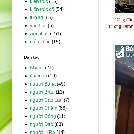
kiến trúc
(16)
kiến trúc cổ
(54)
tượng
(65)
Cộng đồng
văn học
(5)
Tương Dương, 
Âm nhạc
(151)
điêu khắc
(15)
Dân tộc
Khmer
(74)
chămpa
(19)
người Bana
(45)
người Brâu
(13)
người Cao Lan
(7)
người Chăm
(66)
người Cống
(11)
người Dao
(83)
người H'Re
(14)