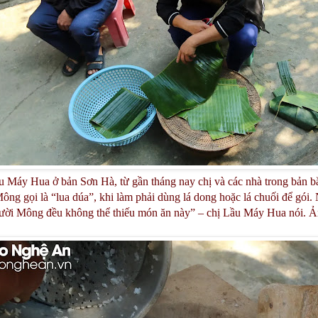
u Máy Hua ở bản Sơn Hà, từ gần tháng nay chị và các nhà trong bản b
ông gọi là “lua dúa”, khi làm phải dùng lá dong hoặc lá chuối để gói.
ười Mông đều không thể thiếu món ăn này” – chị Lầu Máy Hua nói. 