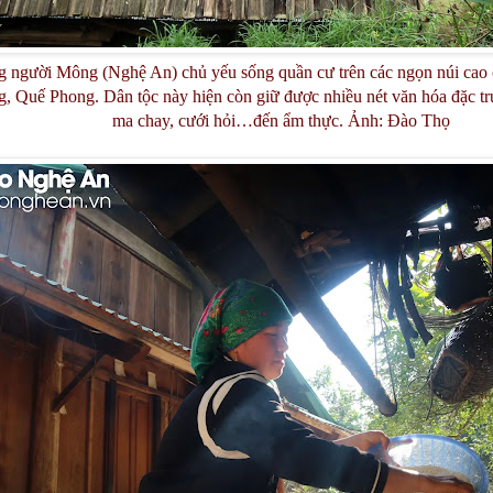
 người Mông (Nghệ An) chủ yếu sống quần cư trên các ngọn núi cao 
Quế Phong. Dân tộc này hiện còn giữ được nhiều nét văn hóa đặc trưn
ma chay, cưới hỏi…đến ẩm thực. Ảnh: Đào Thọ