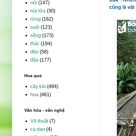
núi
(147)
cũng là vật
núi lửa
(30)
rừng
(162)
suối
(123)
sông
(173)
thác
(194)
đèo
(58)
đảo
(177)
Hoa quả
cây trái
(484)
hoa
(461)
Văn hóa - văn nghệ
Võ thuật
(7)
ca dao
(4)