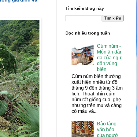
Tìm kiếm Blog này
Đọc nhiều trong tuần
Cúm núm -
Món ăn dân
dã của ngư
dân vùng
biển
Cúm núm biển thường
xuất hiện nhiều từ độ
tháng 9 đến tháng 3 âm
lịch. Thoạt nhìn cúm
núm rất giống cua, ghẹ
nhưng trên mu và càng
có màu và...
Bảo tàng
văn hóa
của người