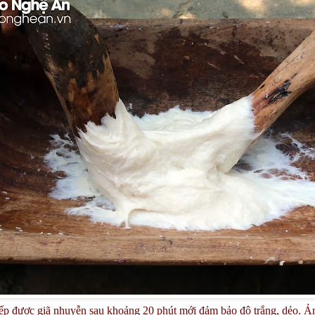
p được giã nhuyễn sau khoảng 20 phút mới đảm bảo độ trắng, dẻo. 