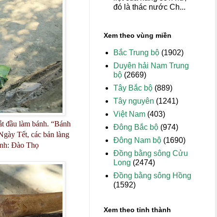
đó là thác nước Ch...
Xem theo vùng miền
Bắc Trung bộ
(1902)
Duyên hải Nam Trung
bộ
(2669)
Tây Bắc bộ
(889)
Tây nguyên
(1241)
Việt Nam
(403)
ắt đầu làm bánh. “Bánh
Đông Bắc bộ
(974)
 Ngày Tết, các bản làng
Đông Nam bộ
(1690)
Ảnh: Đào Thọ
Đồng bằng sông Cửu
Long
(2474)
Đồng bằng sông Hồng
(1592)
Xem theo tỉnh thành