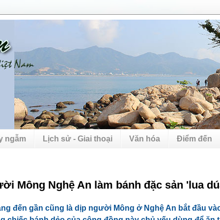
uy ngẫm
Lịch sử - Giai thoại
Văn hóa
Điểm đến
ời Mông Nghệ An làm bánh đặc sản 'lua dú
àng đến gần cũng là dịp người Mông ở Nghệ An bắt đầu và
g chiếc bánh dẻo của cộng đồng này chủ yếu dùng để ăn t