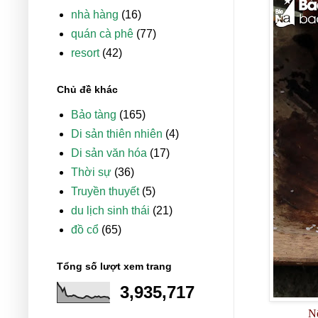
nhà hàng
(16)
quán cà phê
(77)
resort
(42)
Chủ đề khác
Bảo tàng
(165)
Di sản thiên nhiên
(4)
Di sản văn hóa
(17)
Thời sự
(36)
Truyền thuyết
(5)
du lịch sinh thái
(21)
đồ cổ
(65)
Tổng số lượt xem trang
3,935,717
Nế