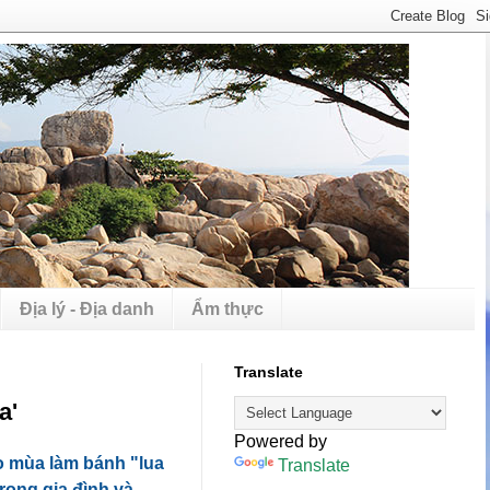
Địa lý - Địa danh
Ẩm thực
Translate
a'
Powered by
o mùa làm bánh "lua
Translate
rong gia đình và