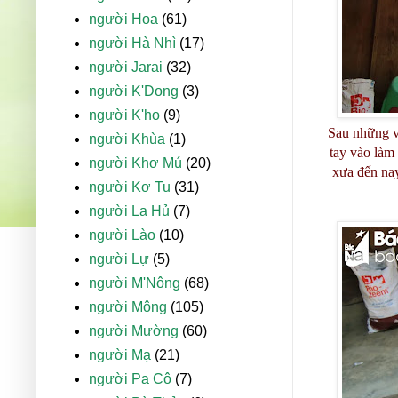
người Hoa
(61)
người Hà Nhì
(17)
người Jarai
(32)
người K'Dong
(3)
người K'ho
(9)
Sau những v
người Khùa
(1)
tay vào làm
người Khơ Mú
(20)
xưa đến nay
người Kơ Tu
(31)
người La Hủ
(7)
người Lào
(10)
người Lự
(5)
người M'Nông
(68)
người Mông
(105)
người Mường
(60)
người Mạ
(21)
người Pa Cô
(7)