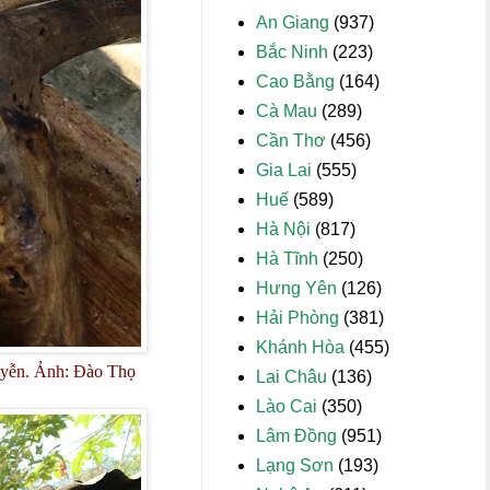
An Giang
(937)
Bắc Ninh
(223)
Cao Bằng
(164)
Cà Mau
(289)
Cần Thơ
(456)
Gia Lai
(555)
Huế
(589)
Hà Nội
(817)
Hà Tĩnh
(250)
Hưng Yên
(126)
Hải Phòng
(381)
Khánh Hòa
(455)
huyễn. Ảnh: Đào Thọ
Lai Châu
(136)
Lào Cai
(350)
Lâm Đồng
(951)
Lạng Sơn
(193)