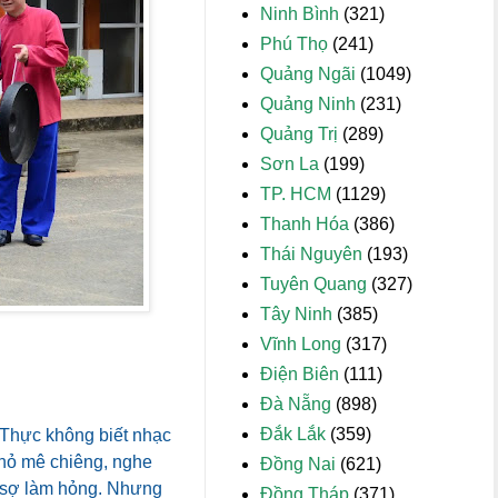
Ninh Bình
(321)
Phú Thọ
(241)
Quảng Ngãi
(1049)
Quảng Ninh
(231)
Quảng Trị
(289)
Sơn La
(199)
TP. HCM
(1129)
Thanh Hóa
(386)
Thái Nguyên
(193)
Tuyên Quang
(327)
Tây Ninh
(385)
Vĩnh Long
(317)
Điện Biên
(111)
Đà Nẵng
(898)
Đắk Lắk
(359)
 Thực không biết nhạc
 nhỏ mê chiêng, nghe
Đồng Nai
(621)
ì sợ làm hỏng. Nhưng
Đồng Tháp
(371)