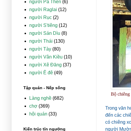
người Pà Thẻn
(6)
người Raglai
(12)
người Rục
(2)
người S'tiêng
(12)
người Sán Dìu
(8)
người Thái
(130)
người Tày
(80)
người Vân Kiều
(10)
người Xê Đăng
(37)
người Ê đê
(49)
Tập quán - Nếp sống
Bộ chiêng
Làng nghề
(682)
chợ
(369)
Trong văn h
hội quán
(33)
đến các chiê
có chiêng x
Kiến trúc tín ngưỡng
người Mường