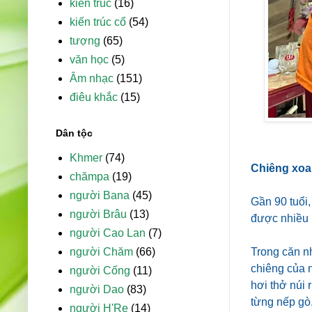
kiến trúc
(16)
kiến trúc cổ
(54)
tượng
(65)
văn học
(5)
Âm nhạc
(151)
điêu khắc
(15)
Dân tộc
Khmer
(74)
Chiêng xoa
chămpa
(19)
người Bana
(45)
Gần 90 tuổi
người Brâu
(13)
được nhiều 
người Cao Lan
(7)
người Chăm
(66)
Trong căn n
chiêng của 
người Cống
(11)
hơi thở núi 
người Dao
(83)
từng nếp gò,
người H'Re
(14)