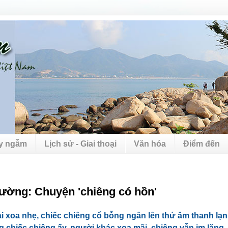
uy ngẫm
Lịch sử - Giai thoại
Văn hóa
Điểm đến
ường: Chuyện 'chiêng có hồn'
ái xoa nhẹ, chiếc chiêng cổ bỗng ngân lên thứ âm thanh l
ng chiếc chiêng ấy, người khác xoa mãi, chiêng vẫn im lặng.