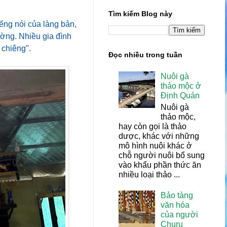
Tìm kiếm Blog này
ếng nói của làng bản,
ường. Nhiều gia đình
 chiêng".
Đọc nhiều trong tuần
Nuôi gà
thảo mộc ở
Định Quán
Nuôi gà
thảo mộc,
hay còn gọi là thảo
dược, khác với những
mô hình nuôi khác ở
chỗ người nuôi bổ sung
vào khẩu phần thức ăn
nhiều loại thảo ...
Bảo tàng
văn hóa
của người
Churu