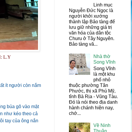
Linh mục
Nguyễn Đức Ngọc là
người khởi xướng
thành lập Bảo tàng để
lưu giữ những giá trị
văn hóa của dân tộc
Churu ở Tây Nguyên.
Bảo tàng vă...
Nhà thờ
: L.Y
Song Vĩnh
Song Vĩnh
là một khu
phố nhỏ
thuộc phường Tân
ất ít người còn nắm
Phước, thị xã Phú Mỹ,
tỉnh Bà Rịa - Vũng Tàu.
Đó là nói theo địa danh
ếng búa gõ vào mặt
hành chánh hiện nay,
chớ...
ân như kéo theo cả
ôi tay của ông nắn
Về Ninh
Thuận