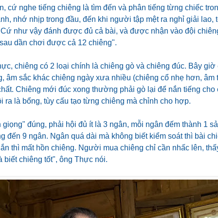
n, cứ nghe tiếng chiêng là tìm đến và phân tiếng từng chiếc tron
h, nhớ nhịp trong đầu, đến khi người tập mệt ra nghỉ giải lao, t
. Cứ như vậy đánh được đủ cả bài, và được nhận vào đội chiêng,
, sau dần chơi được cả 12 chiêng".
c, chiêng có 2 loại chính là chiêng gò và chiêng đúc. Bây giờ
, âm sắc khác chiêng ngày xưa nhiều (chiêng cổ nhẹ hơn, âm t
chất. Chiêng mới đúc xong thường phải gò lại để nắn tiếng cho 
lồi ra là bổng, tùy cấu tạo từng chiêng mà chỉnh cho hợp.
 giọng" đúng, phải hội đủ ít là 3 ngân, mỗi ngân đếm thành 1 sải,
 đến 9 ngân. Ngân quá dài mà không biết kiểm soát thì bài chi
ắn thì mất hồn chiêng. Người mua chiêng chỉ cần nhấc lên, thấ
 biết chiêng tốt", ông Thực nói.