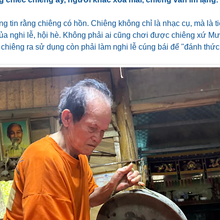
tin rằng chiêng có hồn. Chiêng không chỉ là nhạc cụ, mà là ti
của nghi lễ, hội hè. Không phải ai cũng chơi được chiêng xứ M
chiêng ra sử dụng còn phải làm nghi lễ cúng bái để "đánh thức