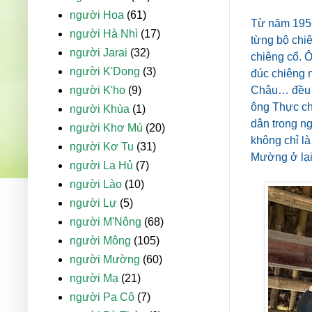
người Hoa
(61)
Từ năm 1956
người Hà Nhì
(17)
từng bộ chiê
người Jarai
(32)
chiêng cổ. 
người K'Dong
(3)
đúc chiêng 
người K'ho
(9)
Châu… đều b
ông Thực chỉ
người Khùa
(1)
dân trong n
người Khơ Mú
(20)
không chỉ là
người Kơ Tu
(31)
Mường ở lại
người La Hủ
(7)
người Lào
(10)
người Lự
(5)
người M'Nông
(68)
người Mông
(105)
người Mường
(60)
người Mạ
(21)
người Pa Cô
(7)