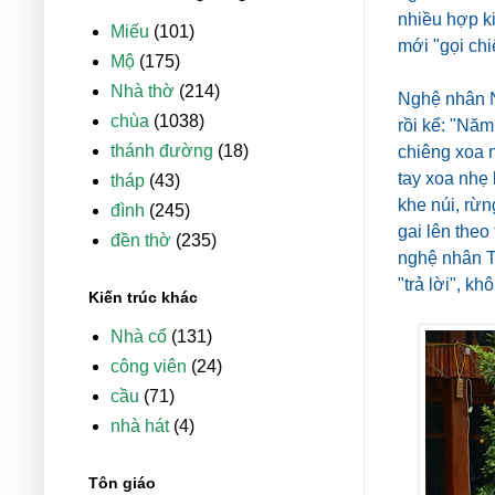
nhiều hợp ki
Miếu
(101)
mới "gọi ch
Mộ
(175)
Nhà thờ
(214)
Nghệ nhân N
chùa
(1038)
rồi kể: "Năm
thánh đường
(18)
chiêng xoa n
tay xoa nhẹ 
tháp
(43)
khe núi, rừ
đình
(245)
gai lên theo
đền thờ
(235)
nghệ nhân
T
"trả lời", k
Kiến trúc khác
Nhà cổ
(131)
công viên
(24)
cầu
(71)
nhà hát
(4)
Tôn giáo