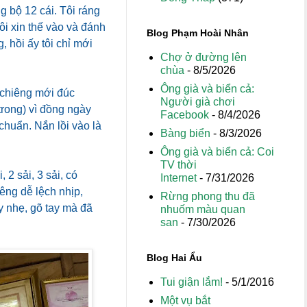
g bộ 12 cái. Tôi ráng
ôi xin thế vào và đánh
Blog Phạm Hoài Nhân
 hồi ấy tôi chỉ mới
Chợ ở đường lên
chùa
- 8/5/2026
Ông già và biển cả:
 chiêng mới đúc
Người già chơi
rong) vì đồng ngày
Facebook
- 8/4/2026
chuẩn. Nắn lồi vào là
Bàng biển
- 8/3/2026
Ông già và biển cả: Coi
TV thời
 2 sải, 3 sải, có
Internet
- 7/31/2026
êng dễ lệch nhịp,
Rừng phong thu đã
y nhẹ, gõ tay mà đã
nhuốm màu quan
san
- 7/30/2026
Blog Hai Ẩu
Tui giận lắm!
- 5/1/2016
Một vụ bắt