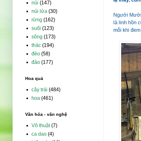
núi
(147)
núi lửa
(30)
Người Mường 
rừng
(162)
là linh hồn 
suối
(123)
mỗi khi đem 
sông
(173)
thác
(194)
đèo
(58)
đảo
(177)
Hoa quả
cây trái
(484)
hoa
(461)
Văn hóa - văn nghệ
Võ thuật
(7)
ca dao
(4)