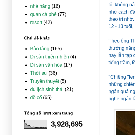
tôi không nả
nhà hàng
(16)
nhớ cách đán
quán cà phê
(77)
theo trí nhớ
resort
(42)
12 - 13 tuổi
Chủ đề khác
Theo ông Thự
thường nặng
Bảo tàng
(165)
nay lẫn tạp 
Di sản thiên nhiên
(4)
tiếng trầm, 
Di sản văn hóa
(17)
Thời sự
(36)
"Chiêng "lên
Truyền thuyết
(5)
những chiêng
du lịch sinh thái
(21)
ngân quá ng
đồ cổ
(65)
nghe ngân là
Tổng số lượt xem trang
3,928,695