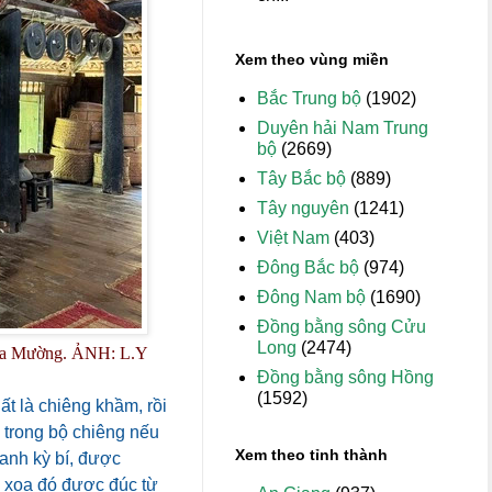
Xem theo vùng miền
Bắc Trung bộ
(1902)
Duyên hải Nam Trung
bộ
(2669)
Tây Bắc bộ
(889)
Tây nguyên
(1241)
Việt Nam
(403)
Đông Bắc bộ
(974)
Đông Nam bộ
(1690)
Đồng bằng sông Cửu
Long
(2474)
hóa Mường.
ẢNH: L.Y
Đồng bằng sông Hồng
(1592)
t là chiêng khầm, rồi
, trong bộ chiêng nếu
Xem theo tỉnh thành
anh kỳ bí, được
g xoa đó được đúc từ