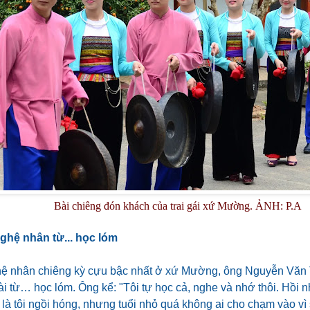
Bài chiêng đón khách của trai gái xứ Mường.
ẢNH: P.A
ghệ nhân từ... học lóm
 nghệ nhân chiêng kỳ cựu bậc nhất ở xứ Mường, ông Nguyễn Văn
tài từ… học lóm. Ông kể: "Tôi tự học cả, nghe và nhớ thôi. Hồi
 là tôi ngồi hóng, nhưng tuổi nhỏ quá không ai cho chạm vào v