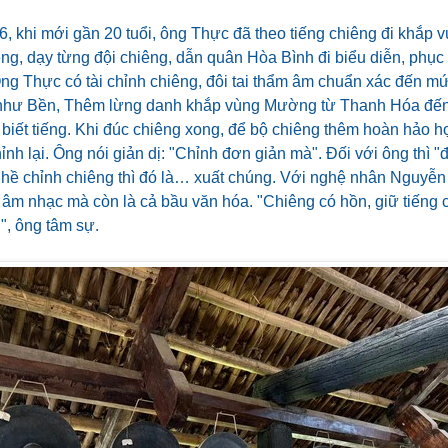
, khi mới gần 20 tuổi, ông Thực đã theo tiếng chiêng đi khắp
ng, dạy từng đội chiêng, dẫn quân Hòa Bình đi biểu diễn, phục 
Ông Thực có tài chỉnh chiêng, đôi tai thẩm âm chuẩn xác đến 
như Bền, Thêm lừng danh khắp vùng Mường từ Thanh Hóa đến
iết tiếng. Khi đúc chiêng xong, để bộ chiêng thêm hoàn hảo 
nh lại. Ông nói giản dị: "Chỉnh đơn giản mà". Đối với ông thì 
ghề chỉnh chiêng thì đó là… xuất chúng. Với nghệ nhân Nguyễ
 âm nhạc mà còn là cả bầu văn hóa. "Chiêng có hồn, giữ tiếng 
", ông tâm sự.