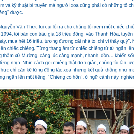
m và kỹ thuật bí truyền mà người xoa cũng phải có những tố chấ
iêng" được.
guyễn Văn Thực lui cui lôi ra cho chúng tôi xem một chiếc chi
 1994, tôi bán con trâu giá 18 triệu đồng, vào Thanh Hóa, tuyển
ày, mua hết 16 triệu, tương đương cái nhà to, chỉ vì thấy quý"
lên chiếc chiêng. Từng thang âm từ chiếc chiêng từ từ ngân lê
ng thẳm xứ Mường, càng lúc càng mạnh, nhanh, dồn… khiến số
 từng nhịp. Nhìn cách gọi chiêng thật đơn giản, chúng tôi lần lư
hực chỉ cặn kẽ từng động tác xoa nhưng kết quả không như m
hông ngân lên một tiếng. "Chiêng có hồn", ở ngữ cảnh này, nghiệ