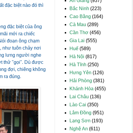
An Giang
(937)
t đặc biệt nào đó thì
Bắc Ninh
(223)
Cao Bằng
(164)
Cà Mau
(289)
êng đặc biệt của ông
Cần Thơ
(456)
 mãi mới ra chiếc
Gia Lai
(555)
. Nói đoạn ông chạm
n, như tuôn chảy nơi
Huế
(589)
ng lưng người nghe
Hà Nội
(817)
ợt thử "gọi". Dù được
Hà Tĩnh
(250)
ong đợi, chiêng không
Hưng Yên
(126)
m ra đúng.
Hải Phòng
(381)
Khánh Hòa
(455)
Lai Châu
(136)
Lào Cai
(350)
Lâm Đồng
(951)
Lạng Sơn
(193)
Nghệ An
(611)