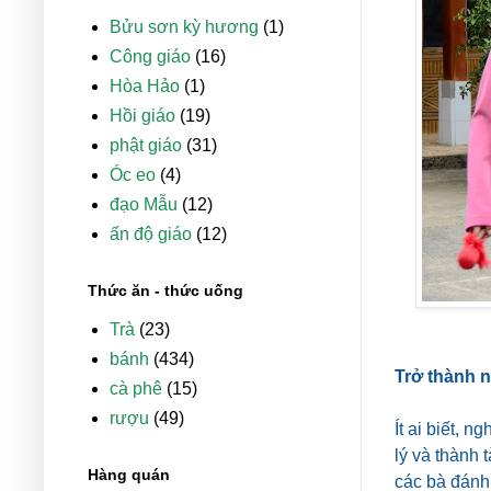
Bửu sơn kỳ hương
(1)
Công giáo
(16)
Hòa Hảo
(1)
Hồi giáo
(19)
phật giáo
(31)
Óc eo
(4)
đạo Mẫu
(12)
ấn độ giáo
(12)
Thức ăn - thức uống
Trà
(23)
bánh
(434)
Trở thành n
cà phê
(15)
rượu
(49)
Ít ai biết,
lý và thành 
Hàng quán
các bà đánh