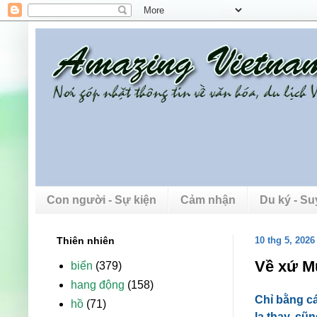
Con người - Sự kiện
Cảm nhận
Du ký - S
Thiên nhiên
10 thg 5, 2026
Về xứ M
biển
(379)
hang động
(158)
Chỉ bằng c
hồ
(71)
lạ thay, cũ