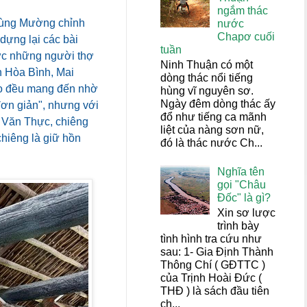
ngắm thác
 vùng Mường chỉnh
nước
Chapơ cuối
dựng lại các bài
tuần
mức những người thợ
Ninh Thuận có một
 Hòa Bình, Mai
dòng thác nổi tiếng
họ đều mang đến nhờ
hùng vĩ nguyên sơ.
Ngày đêm dòng thác ấy
"đơn giản", nhưng với
đổ như tiếng ca mãnh
n Văn Thực, chiêng
liệt của nàng sơn nữ,
chiêng là giữ hồn
đó là thác nước Ch...
Nghĩa tên
gọi "Châu
Đốc" là gì?
Xin sơ lược
trình bày
tình hình tra cứu như
sau: 1- Gia Định Thành
Thông Chí ( GĐTTC )
của Trịnh Hoài Đức (
THĐ ) là sách đầu tiên
ch...