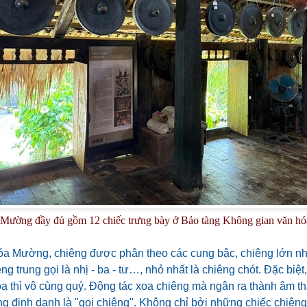
 Mường đầy đủ gồm 12 chiếc trưng bày ở Bảo tàng Không gian văn 
óa Mường, chiêng được phân theo các cung bậc, chiêng lớn nhấ
ng trung gọi là nhị - ba - tư…, nhỏ nhất là chiêng chót. Đặc biệt
oa thì vô cùng quý. Động tác xoa chiêng mà ngân ra thành âm th
 định danh là "gọi chiêng". Không chỉ bởi những chiếc chiên