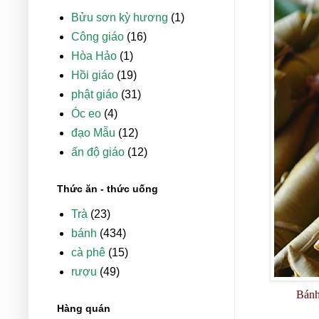
Bửu sơn kỳ hương
(1)
Công giáo
(16)
Hòa Hảo
(1)
Hồi giáo
(19)
phật giáo
(31)
Óc eo
(4)
đạo Mẫu
(12)
ấn độ giáo
(12)
Thức ăn - thức uống
Trà
(23)
bánh
(434)
cà phê
(15)
rượu
(49)
Bánh
Hàng quán