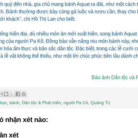
h quý đến nhà, gia chủ mang bánh Aquat ra đãi, như một cách t
h. Bánh thường được bày cùng gà luộc và rượu cần, thay cho l
tới khách", chị Hồ Thị Lan cho biết.
ống hiện đại, dù nhiều món ăn mới xuất hiện, song bánh Aquat vẫ
ống của người Pa Kô. Đồng bào vẫn nâng niu món bánh này, n
n hóa ẩm thực và bản sắc dân tộc. Đặc biệt, trong các lễ cưới
à lễ vật không thể thiếu, như một lời chúc phúc bền lâu dành ch
Báo ảnh Dân tộc và P
thực
,
bánh
,
Dân tộc & Phát triển
,
người Pa Cô
,
Quảng Trị
ó nhận xét nào:
ận xét