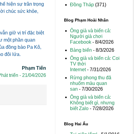
hể hiện sự trân trọng
Đồng Tháp
(371)
ời chúc sức khỏe,
Blog Phạm Hoài Nhân
Ông già và biển cả:
n giữ vị trí đặc biệt
Người già chơi
hư một phần quan
Facebook
- 8/4/2026
 của đồng bào Pa Kô,
Bàng biển
- 8/3/2026
o đôi lứa.
Ông già và biển cả: Coi
TV thời
Phạm Tiến
Internet
- 7/31/2026
hát triển - 21/04/2026
Rừng phong thu đã
nhuốm màu quan
san
- 7/30/2026
Ông già và biển cả:
Không biết gì, nhưng
biết Zalo
- 7/28/2026
Blog Hai Ẩu