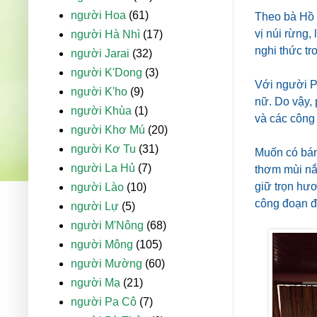
người Hoa
(61)
Theo bà Hồ 
vị núi rừng,
người Hà Nhì
(17)
nghi thức tr
người Jarai
(32)
người K'Dong
(3)
Với người P
người K'ho
(9)
nữ. Do vậy, 
người Khùa
(1)
và các công
người Khơ Mú
(20)
người Kơ Tu
(31)
Muốn có bánh
người La Hủ
(7)
thơm mùi nắ
giữ trọn hươ
người Lào
(10)
công đoạn đ
người Lự
(5)
người M'Nông
(68)
người Mông
(105)
người Mường
(60)
người Mạ
(21)
người Pa Cô
(7)