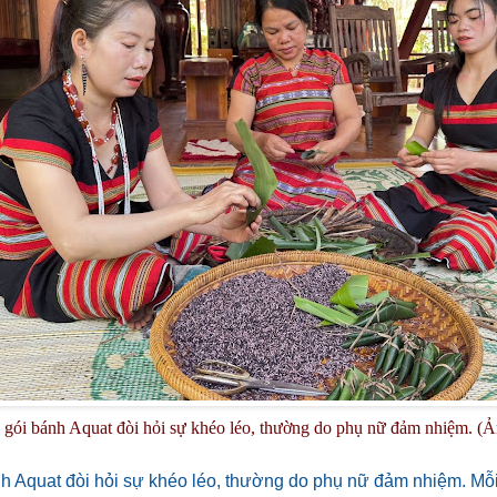
 gói bánh Aquat đòi hỏi sự khéo léo, thường do phụ nữ đảm nhiệm. (
nh Aquat đòi hỏi sự khéo léo, thường do phụ nữ đảm nhiệm. Mỗi