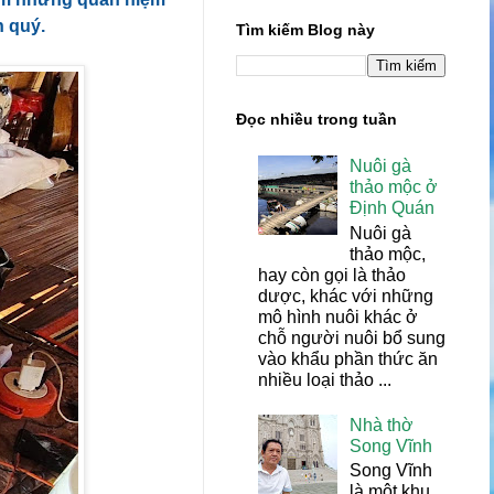
h quý.
Tìm kiếm Blog này
Đọc nhiều trong tuần
Nuôi gà
thảo mộc ở
Định Quán
Nuôi gà
thảo mộc,
hay còn gọi là thảo
dược, khác với những
mô hình nuôi khác ở
chỗ người nuôi bổ sung
vào khẩu phần thức ăn
nhiều loại thảo ...
Nhà thờ
Song Vĩnh
Song Vĩnh
là một khu