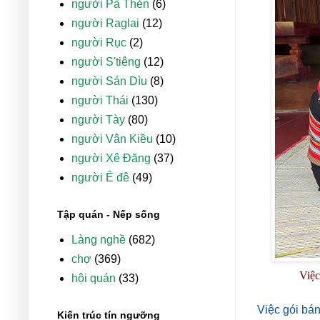
người Pà Thẻn
(6)
người Raglai
(12)
người Rục
(2)
người S'tiêng
(12)
người Sán Dìu
(8)
người Thái
(130)
người Tày
(80)
người Vân Kiều
(10)
người Xê Đăng
(37)
người Ê đê
(49)
Tập quán - Nếp sống
Làng nghề
(682)
chợ
(369)
Việc
hội quán
(33)
Việc gói bá
Kiến trúc tín ngưỡng