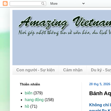
Con người - Sự kiện
Cảm nhận
Du ký - S
Thiên nhiên
28 thg 5, 2026
Bánh Aq
biển
(379)
hang động
(158)
Không chỉ l
hồ
(71)
người Pa K