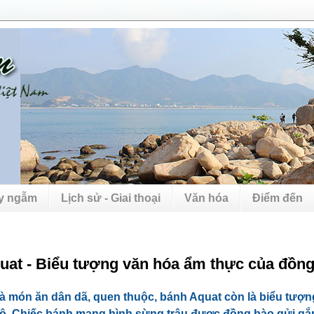
uy ngẫm
Lịch sử - Giai thoại
Văn hóa
Điểm đến
uat - Biểu tượng văn hóa ẩm thực của đồn
à món ăn dân dã, quen thuộc, bánh Aquat còn là biểu tượn
ô. Chiếc bánh mang hình sừng trâu được đồng bào gửi g