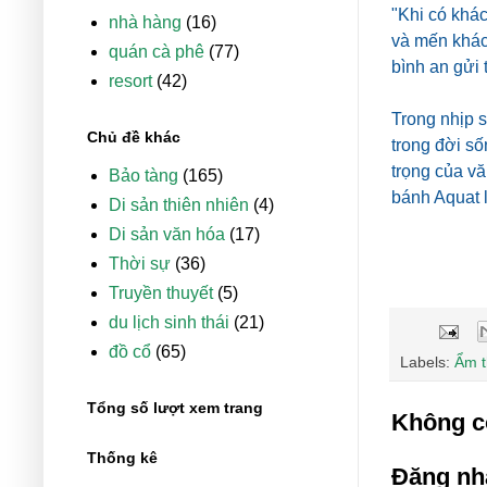
"Khi có khác
nhà hàng
(16)
và mến khác
quán cà phê
(77)
bình an gửi 
resort
(42)
Trong nhịp s
Chủ đề khác
trong đời s
trọng của vă
Bảo tàng
(165)
bánh Aquat l
Di sản thiên nhiên
(4)
Di sản văn hóa
(17)
Thời sự
(36)
Truyền thuyết
(5)
du lịch sinh thái
(21)
đồ cổ
(65)
Labels:
Ẩm 
Tổng số lượt xem trang
Không c
Thống kê
Đăng nh