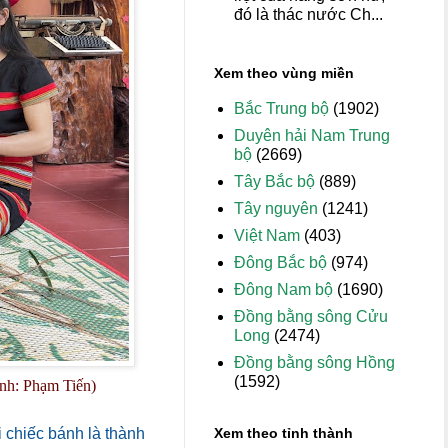
đó là thác nước Ch...
Xem theo vùng miền
Bắc Trung bộ
(1902)
Duyên hải Nam Trung
bộ
(2669)
Tây Bắc bộ
(889)
Tây nguyên
(1241)
Việt Nam
(403)
Đông Bắc bộ
(974)
Đông Nam bộ
(1690)
Đồng bằng sông Cửu
Long
(2474)
Đồng bằng sông Hồng
(1592)
Ảnh: Phạm Tiến)
Xem theo tỉnh thành
 chiếc bánh là thành