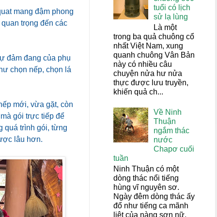
tuổi có lịch
Aquat mang đậm phong
sử lạ lùng
ễ quan trọng đến các
Là một
trong ba quả chuông cổ
nhất Việt Nam, xung
quanh chuông Vân Bản
 sự đảm đang của phụ
này có nhiều câu
như chọn nếp, chọn lá
chuyện nửa hư nửa
thực được lưu truyền,
khiến quả ch...
nếp mới, vừa gặt, còn
Về Ninh
mà gói trực tiếp để
Thuận
 quá trình gói, từng
ngắm thác
ược lâu hơn.
nước
Chapơ cuối
tuần
Ninh Thuận có một
dòng thác nổi tiếng
hùng vĩ nguyên sơ.
Ngày đêm dòng thác ấy
đổ như tiếng ca mãnh
liệt của nàng sơn nữ,