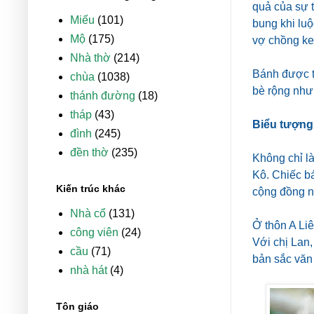
quả của sự t
Miếu
(101)
bung khi luộ
Mộ
(175)
vợ chồng ke
Nhà thờ
(214)
Bánh được t
chùa
(1038)
bè rộng như 
thánh đường
(18)
tháp
(43)
Biểu tượng
đình
(245)
đền thờ
(235)
Không chỉ l
Kô. Chiếc b
Kiến trúc khác
cộng đồng n
Nhà cổ
(131)
Ở thôn A Liê
công viên
(24)
Với chị Lan,
cầu
(71)
bản sắc văn
nhà hát
(4)
Tôn giáo