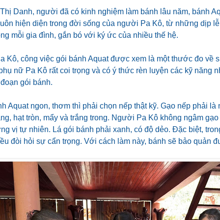
Thị Danh, người đã có kinh nghiệm làm bánh lâu năm, bánh 
 luôn hiện diện trong đời sống của người Pa Kô, từ những dịp l
ong mỗi gia đình, gắn bó với ký ức của nhiều thế hệ.
a Kô, công việc gói bánh Aquat được xem là một thước đo về
phụ nữ Pa Kô rất coi trọng và có ý thức rèn luyện các kỹ năng 
 đoạn gói bánh.
 Aquat ngon, thơm thì phải chọn nếp thật kỹ. Gạo nếp phải là 
ng, hạt tròn, mẩy và trắng trong. Người Pa Kô không ngâm gạo 
ng vị tự nhiên. Lá gói bánh phải xanh, có độ dẻo. Đặc biệt, trong
ều đòi hỏi sự cẩn trọng. Với cách làm này, bánh sẽ bảo quản đ