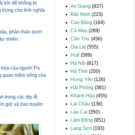
ải kín để không bị
An Giang
(937)
 trưng cho tình nghĩa
Bắc Ninh
(223)
Cao Bằng
(164)
Cà Mau
(289)
trâu, phần thân dưới
Cần Thơ
(456)
tự nhiên.
Gia Lai
(555)
Huế
(589)
Hà Nội
(817)
n hóa của người Pa
Hà Tĩnh
(250)
g quan niệm sống của
Hưng Yên
(126)
Hải Phòng
(381)
Khánh Hòa
(455)
 trong các dịp lễ.
Lai Châu
(136)
ìn giữ và trao truyền
Lào Cai
(350)
Lâm Đồng
(951)
Lạng Sơn
(193)