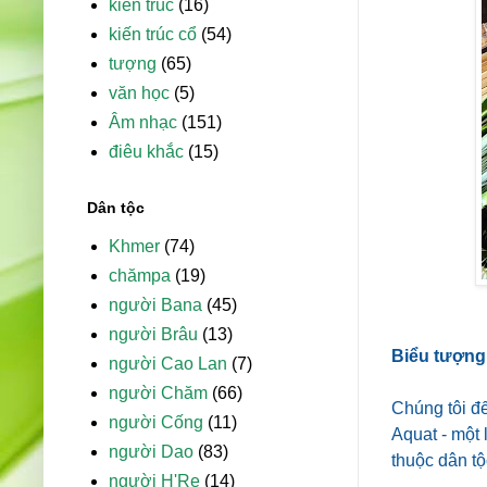
kiến trúc
(16)
kiến trúc cổ
(54)
tượng
(65)
văn học
(5)
Âm nhạc
(151)
điêu khắc
(15)
Dân tộc
Khmer
(74)
chămpa
(19)
người Bana
(45)
người Brâu
(13)
Biểu tượng
người Cao Lan
(7)
người Chăm
(66)
Chúng tôi đế
người Cống
(11)
Aquat - một
người Dao
(83)
thuộc dân tộ
người H'Re
(14)