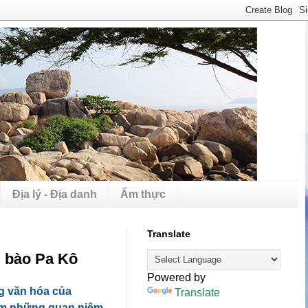
Địa lý - Địa danh
Ẩm thực
Translate
g bào Pa Kô
Powered by
g văn hóa của
Translate
ắm những quan niệm