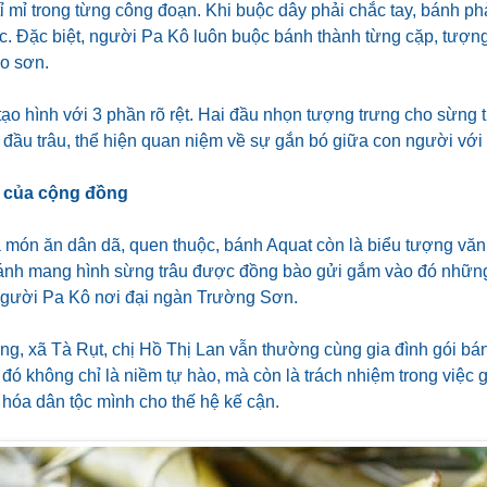
ỉ mỉ trong từng công đoạn. Khi buộc dây phải chắc tay, bánh ph
c. Đặc biệt, người Pa Kô luôn buộc bánh thành từng cặp, tượng
o sơn.
ạo hình với 3 phần rõ rệt. Hai đầu nhọn tượng trưng cho sừng 
đầu trâu, thể hiện quan niệm về sự gắn bó giữa con người với 
 của cộng đồng
à món ăn dân dã, quen thuộc, bánh Aquat còn là biểu tượng vă
ánh mang hình sừng trâu được đồng bào gửi gắm vào đó nhữn
gười Pa Kô nơi đại ngàn Trường Sơn.
ng, xã Tà Rụt, chị Hồ Thị Lan vẫn thường cùng gia đình gói bánh
 đó không chỉ là niềm tự hào, mà còn là trách nhiệm trong việc g
 hóa dân tộc mình cho thế hệ kế cận.