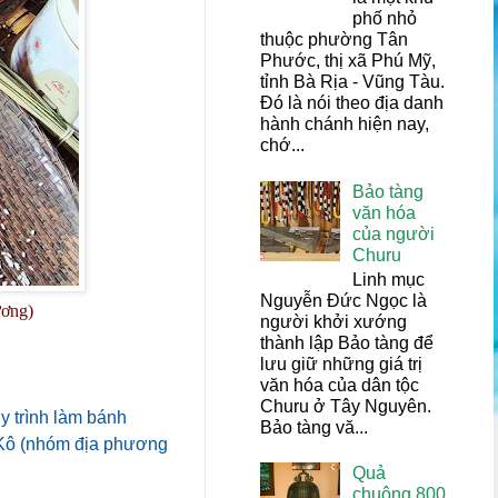
phố nhỏ
thuộc phường Tân
Phước, thị xã Phú Mỹ,
tỉnh Bà Rịa - Vũng Tàu.
Đó là nói theo địa danh
hành chánh hiện nay,
chớ...
Bảo tàng
văn hóa
của người
Churu
Linh mục
Nguyễn Đức Ngọc là
ương)
người khởi xướng
thành lập Bảo tàng để
lưu giữ những giá trị
văn hóa của dân tộc
Churu ở Tây Nguyên.
y trình làm bánh
Bảo tàng vă...
a Kô (nhóm địa phương
Quả
chuông 800