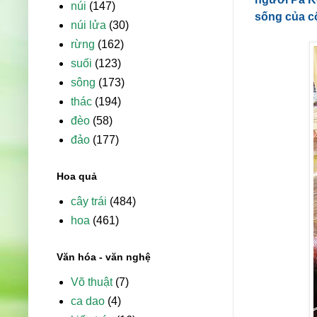
núi
(147)
sống của c
núi lửa
(30)
rừng
(162)
suối
(123)
sông
(173)
thác
(194)
đèo
(58)
đảo
(177)
Hoa quả
cây trái
(484)
hoa
(461)
Văn hóa - văn nghệ
Võ thuật
(7)
ca dao
(4)