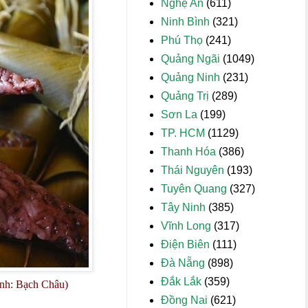
Nghệ An
(611)
Ninh Bình
(321)
Phú Thọ
(241)
Quảng Ngãi
(1049)
Quảng Ninh
(231)
Quảng Trị
(289)
Sơn La
(199)
TP. HCM
(1129)
Thanh Hóa
(386)
Thái Nguyên
(193)
Tuyên Quang
(327)
Tây Ninh
(385)
Vĩnh Long
(317)
Điện Biên
(111)
Đà Nẵng
(898)
Đắk Lắk
(359)
Ảnh: Bạch Châu)
Đồng Nai
(621)