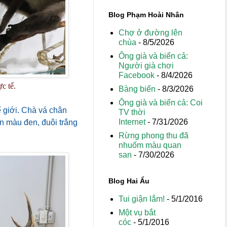
Blog Phạm Hoài Nhân
Chợ ở đường lên
chùa
- 8/5/2026
Ông già và biển cả:
Người già chơi
Facebook
- 8/4/2026
c tế.
Bàng biển
- 8/3/2026
Ông già và biển cả: Coi
 giới. Chà vá chân
TV thời
Internet
- 7/31/2026
n màu đen, đuôi trắng
Rừng phong thu đã
nhuốm màu quan
san
- 7/30/2026
Blog Hai Ẩu
Tui giận lắm!
- 5/1/2016
Một vụ bắt
cóc
- 5/1/2016