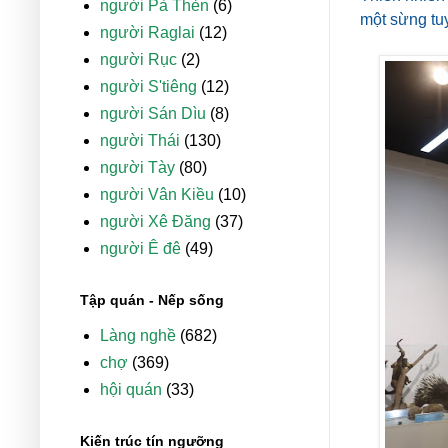
người Pà Thẻn
(6)
một sừng tuy
người Raglai
(12)
người Rục
(2)
người S'tiêng
(12)
người Sán Dìu
(8)
người Thái
(130)
người Tày
(80)
người Vân Kiều
(10)
người Xê Đăng
(37)
người Ê đê
(49)
Tập quán - Nếp sống
Làng nghề
(682)
chợ
(369)
hội quán
(33)
Kiến trúc tín ngưỡng