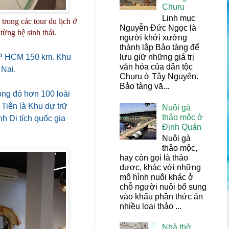
Churu
Linh mục
rong các tour du lịch ở
Nguyễn Đức Ngọc là
ừng hệ sinh thái.
người khởi xướng
thành lập Bảo tàng để
lưu giữ những giá trị
TP HCM 150 km. Khu
văn hóa của dân tộc
 Nai.
Churu ở Tây Nguyên.
Bảo tàng vă...
rong đó hơn 100 loài
iên là Khu dự trữ
Nuôi gà
thảo mộc ở
h Di tích quốc gia
Định Quán
Nuôi gà
thảo mộc,
hay còn gọi là thảo
dược, khác với những
mô hình nuôi khác ở
chỗ người nuôi bổ sung
vào khẩu phần thức ăn
nhiều loại thảo ...
Nhà thờ