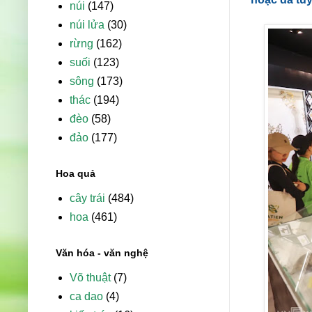
núi
(147)
núi lửa
(30)
rừng
(162)
suối
(123)
sông
(173)
thác
(194)
đèo
(58)
đảo
(177)
Hoa quả
cây trái
(484)
hoa
(461)
Văn hóa - văn nghệ
Võ thuật
(7)
ca dao
(4)