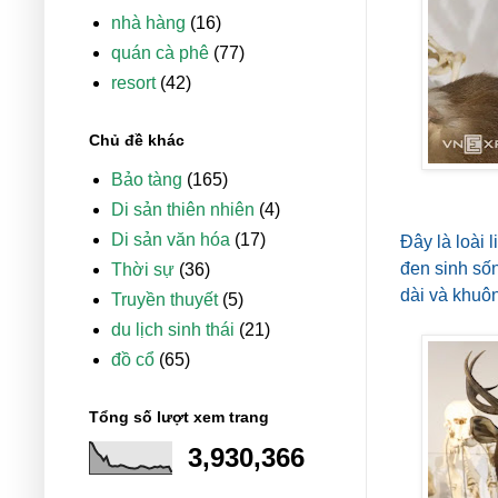
nhà hàng
(16)
quán cà phê
(77)
resort
(42)
Chủ đề khác
Bảo tàng
(165)
Di sản thiên nhiên
(4)
Di sản văn hóa
(17)
Đây là loài
đen sinh số
Thời sự
(36)
dài và khuô
Truyền thuyết
(5)
du lịch sinh thái
(21)
đồ cổ
(65)
Tổng số lượt xem trang
3,930,366