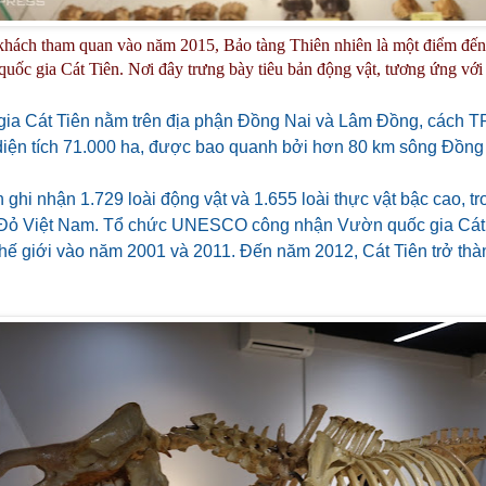
hách tham quan vào năm 2015, Bảo tàng Thiên nhiên là một điểm đến t
uốc gia Cát Tiên. Nơi đây trưng bày tiêu bản động vật, tương ứng với t
ia Cát Tiên nằm trên địa phận Đồng Nai và Lâm Đồng, cách 
diện tích 71.000 ha, được bao quanh bởi hơn 80 km sông Đồng
 ghi nhận 1.729 loài động vật và 1.655 loài thực vật bậc cao, t
Đỏ Việt Nam. Tổ chức UNESCO công nhận Vườn quốc gia Cát T
hế giới vào năm 2001 và 2011. Đến năm 2012, Cát Tiên trở thàn