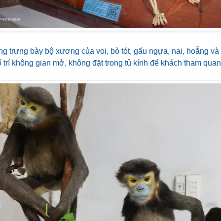
ng trưng bày bộ xương của voi, bò tót, gấu ngựa, nai, hoẵng và
trí không gian mở, không đặt trong tủ kính để khách tham quan 