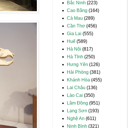
Bắc Ninh
(223)
Cao Bằng
(164)
Cà Mau
(289)
Cần Thơ
(456)
Gia Lai
(555)
Huế
(589)
Hà Nội
(817)
Hà Tĩnh
(250)
Hưng Yên
(126)
Hải Phòng
(381)
Khánh Hòa
(455)
Lai Châu
(136)
Lào Cai
(350)
Lâm Đồng
(951)
Lạng Sơn
(193)
Nghệ An
(611)
Ninh Bình
(321)