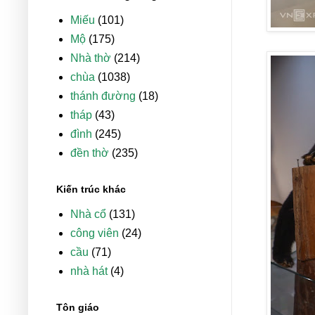
Miếu
(101)
Mộ
(175)
Nhà thờ
(214)
chùa
(1038)
thánh đường
(18)
tháp
(43)
đình
(245)
đền thờ
(235)
Kiến trúc khác
Nhà cổ
(131)
công viên
(24)
cầu
(71)
nhà hát
(4)
Tôn giáo