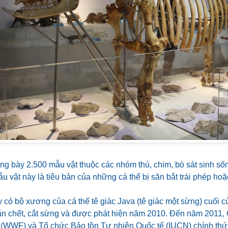
ng bày 2.500 mẫu vật thuộc các nhóm thú, chim, bò sát sinh số
u vật này là tiêu bản của những cá thể bị săn bắt trái phép hoặ
 có bộ xương của cá thể tê giác Java (tê giác một sừng) cuối c
bắn chết, cắt sừng và được phát hiện năm 2010. Đến năm 2011,
 (WWF) và Tổ chức Bảo tồn Tự nhiên Quốc tế (IUCN) chính thức 