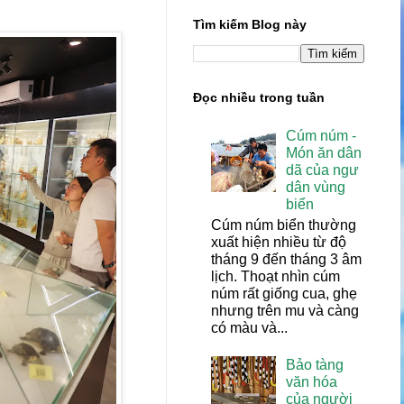
Tìm kiếm Blog này
Đọc nhiều trong tuần
Cúm núm -
Món ăn dân
dã của ngư
dân vùng
biển
Cúm núm biển thường
xuất hiện nhiều từ độ
tháng 9 đến tháng 3 âm
lịch. Thoạt nhìn cúm
núm rất giống cua, ghẹ
nhưng trên mu và càng
có màu và...
Bảo tàng
văn hóa
của người