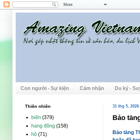
Con người - Sự kiện
Cảm nhận
Du ký - S
Thiên nhiên
31 thg 5, 2026
Bảo tàng
biển
(379)
hang động
(158)
Bảo tàng Th
hồ
(71)
hoặc đã tuy