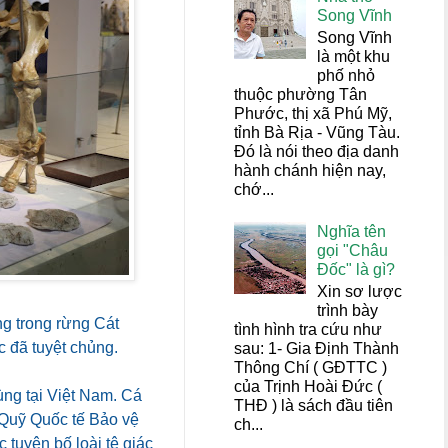
Song Vĩnh
Song Vĩnh
là một khu
phố nhỏ
thuộc phường Tân
Phước, thị xã Phú Mỹ,
tỉnh Bà Rịa - Vũng Tàu.
Đó là nói theo địa danh
hành chánh hiện nay,
chớ...
Nghĩa tên
gọi "Châu
Đốc" là gì?
Xin sơ lược
trình bày
ng trong rừng Cát
tình hình tra cứu như
c đã tuyệt chủng.
sau: 1- Gia Định Thành
Thông Chí ( GĐTTC )
của Trịnh Hoài Đức (
ùng tại Việt Nam. Cá
THĐ ) là sách đầu tiên
 Quỹ Quốc tế Bảo vệ
ch...
tuyên bố loài tê giác