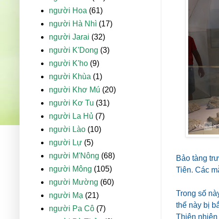
người Hoa
(61)
người Hà Nhì
(17)
người Jarai
(32)
người K'Dong
(3)
người K'ho
(9)
người Khùa
(1)
người Khơ Mú
(20)
người Kơ Tu
(31)
người La Hủ
(7)
người Lào
(10)
người Lự
(5)
người M'Nông
(68)
Bảo tàng trư
người Mông
(105)
Tiên. Các mẫ
người Mường
(60)
Trong số này
người Mạ
(21)
thể này bị 
người Pa Cô
(7)
Thiên nhiên