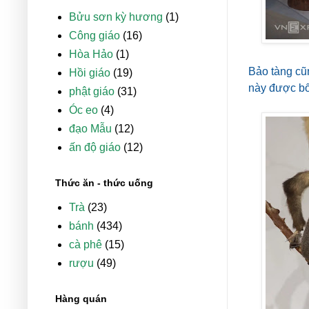
Bửu sơn kỳ hương
(1)
Công giáo
(16)
Hòa Hảo
(1)
Bảo tàng cũ
Hồi giáo
(19)
này được bố 
phật giáo
(31)
Óc eo
(4)
đạo Mẫu
(12)
ấn độ giáo
(12)
Thức ăn - thức uống
Trà
(23)
bánh
(434)
cà phê
(15)
rượu
(49)
Hàng quán