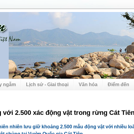
uy ngẫm
Lịch sử - Giai thoại
Văn hóa
Điểm đến
 với 2.500 xác động vật trong rừng Cát Tiê
iên nhiên lưu giữ khoảng 2.500 mẫu động vật với nhiều lo
ệt chủng tại Vườn Quốc gia Cát Tiên.