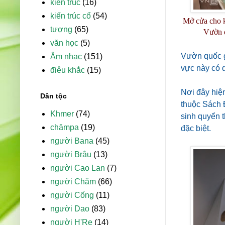
kiến trúc
(16)
kiến trúc cổ
(54)
Mở cửa cho k
tượng
(65)
Vườn q
văn học
(5)
Vườn quốc g
Âm nhạc
(151)
vực này có 
điêu khắc
(15)
Nơi đây hiện
Dân tộc
thuộc Sách 
Khmer
(74)
sinh quyển t
chămpa
(19)
đặc biệt.
người Bana
(45)
người Brâu
(13)
người Cao Lan
(7)
người Chăm
(66)
người Cống
(11)
người Dao
(83)
người H'Re
(14)