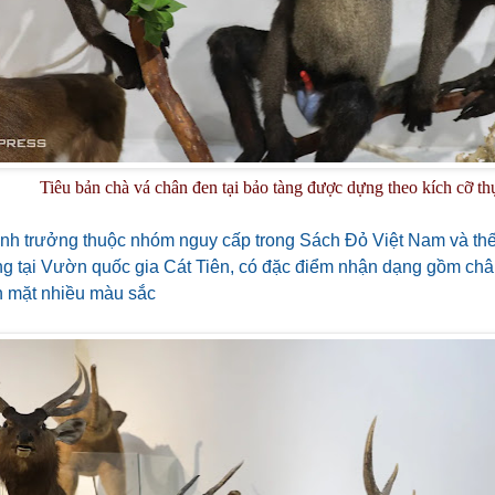
Tiêu bản chà vá chân đen tại bảo tàng được dựng theo kích cỡ thự
 linh trưởng thuộc nhóm nguy cấp trong Sách Đỏ Việt Nam và thế
ng tại Vườn quốc gia Cát Tiên, có đặc điểm nhận dạng gồm châ
n mặt nhiều màu sắc