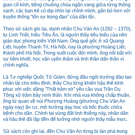
gian cổ kính, tiếng chuông chùa ngân vang giữa rừng thông
xanh, các bạn trẻ có dịp nhìn lại chính mình, gắn bó hơn với
truyền thống “tôn sư trọng đạo” của dân tộc.
Theo sử sách ghi lại, danh nhân Chu Văn An (1292 – 1370),
tự Linh Triệt, hiệu Tiều Ẩn, là người thầy tiêu biểu của nền
giáo dục phong kiến Việt Nam. Ông quê gốc ở xã Quang
Liệt, huyện Thanh Trì, Hà Nội, nay là phường Hoàng Liệt,
thành phố Hà Nội. Trong suốt cuộc đời mình, ông nổi bật với
sự liêm khiết, học vấn uyên thâm và tinh thần dấn thân vì
chính nghĩa.
Là Tư nghiệp Quốc Tử Giám, đứng đầu ngôi trường đào tạo
nhân tài cho triều đình, thầy Chu từng khiến hậu thế kính
phục với việc dâng “Thất trảm sớ” yêu cầu vua Trần Dụ
Tông xử trảm bảy nịnh thần. Khi nhà vua không chấp thuận,
ông từ quan về núi Phượng Hoàng (phường Chu Văn An
ngày nay) ẩn cư, mở trường dạy học và bốc thuốc chữa
bệnh cho dân. Chính tại vùng đất linh thiêng này, nhân dân
và hậu thế đã lập đền để tưởng nhớ người thầy mẫu mực.
Sử sách còn ghi lại, đền Chu Văn An từng bị tàn phá trong