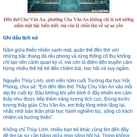
Đền thờ Chu Văn An, phường Chu Văn An không chỉ là nơi tưởng
niệm một bậc hiền triết, mà còn là chốn tìm về sự an yên
Ghi dấu lịch sử
Nằm giữa thiên nhiên xanh mát, quần thể đền thờ với
những bậc thang đá rêu phong và rừng thông cổ thụ không
chỉ tạo nên cảnh quan kỳ vĩ, mà còn là điểm đến truyền cảm
hứng nhiều thế hệ trẻ đến chiêm bái, học hỏi và suy ngẫm.
Nguyễn Thùy Linh, sinh viên năm cuối Trường đại học Hải
Phòng, chia sẻ: “Em đến đền thờ Thầy Chu Văn An vào mỗi
dịp thi cuối kỳ. Bầu không khí yên bình ở đây khiến em cảm
thấy như được tiếp thêm năng lượng tích cực. Đứng trước
tượng thầy giáo Chu Văn An, em thấy lòng mình lắng lại,
nhắc nhở bản thân phải học hành nghiêm túc, sống có trách
nhiệm và hướng thiện”.
Không chỉ Thùy Linh, nhiều bạn trẻ khác cũng tìm đến đây
để tìm lại sự cân bằng giữa nhịp sống hối hả. Trong không