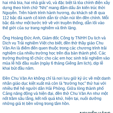
hai nhà bia, hai nhà giải vũ, và đặc biệt là tòa chính điện xây
dựng theo hình chữ “Nhị” mang đậm dấu ấn kiến trúc thời
Nguyễn. Trên hành trình hành hương, du khách sẽ đi qua
112 bậc đá xanh cổ kính dẫn từ chân núi lên đền chính. Mỗi
bậc đá như một bước trở về với truyền thống, dẫn lối vào
thế giới của sự trang nghiêm và tĩnh lặng.
Ông Hoàng Đức Anh, Giám đốc Công ty TNHH Du lịch và
Dịch vụ Trải nghiệm Việt cho biết, đền thờ thầy giáo Chu
Văn An là điểm đến quen thuộc trong các chương trình trải
nghiệm của nhiều trường học trên địa bàn thành phố. Các
trường thường tổ chức cho các em học sinh trải nghiệm vào
mùa lễ hội đầu xuân (ngày 6 tháng Giêng âm lịch), dịp lễ
khai bút đầu năm.
Đền Chu Văn An không chỉ là nơi lưu giữ ký ức về một danh
nhân giáo dục kiệt xuất mà còn là “trường học” thứ hai với
nhiều thế hệ người dân Hải Phòng. Giữa lòng thành phố
Cảng năng động và hiện đại, đền thờ Chu Văn An như một
nốt trầm sâu lắng, kết nối quá khứ, hiện tại, nuôi dưỡng
những giá trị bền vững trong tâm hồn.