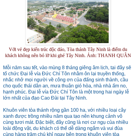
Với vẻ đẹp kiến trúc độc đáo, Tòa thánh Tây Ninh là điểm du
khách không nên bỏ lỡ khi ghé Tây Ninh. Ả
nh: THANH QUÂN
Mỗi năm sau tết, vào mùng 8 tháng giêng âm lịch, tại đây sẽ
tổ chức Đại lễ vía Đức Chí Tôn nhằm ôn lại truyền thống,
nhắc nhở mọi người về công ơn của đấng sinh thành, cầu
cho quốc thái dân an, mưa thuận gió hòa, nhà nhà ấm no,
hạnh phúc. Đại lễ vía Đức Chí Tôn là một trong hai ngày lễ
lớn nhất của đạo Cao Đài tại Tây Ninh.
Khuôn viên tòa thánh rộng gần 100 ha, với nhiều loại cây
xanh được trồng nhiều năm qua tạo nên khung cảnh vô
cùng tươi mát. Đặc biệt, đây cũng là nơi cư ngụ của nhiều
loài động vật, du khách có thể dễ dàng ngắm và vui đùa
cùng hàng trăm chú khỉ ngay bên trong khuôn viên tòa