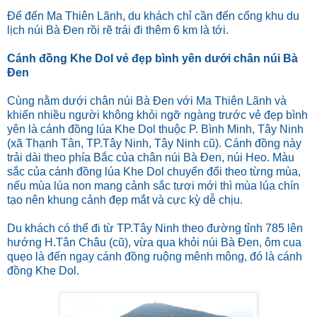
Để đến Ma Thiên Lãnh, du khách chỉ cần đến cổng khu du
lịch núi Bà Đen rồi rẽ trái đi thêm 6 km là tới.
Cánh đồng Khe Dol vẻ đẹp bình yên dưới chân núi Bà
Đen
Cùng nằm dưới chân núi Bà Đen với Ma Thiên Lãnh và
khiến nhiều người không khỏi ngỡ ngàng trước vẻ đẹp bình
yên là cánh đồng lúa Khe Dol thuộc P. Bình Minh, Tây Ninh
(xã Thạnh Tân, TP.Tây Ninh, Tây Ninh cũ). Cánh đồng này
trải dài theo phía Bắc của chân núi Bà Đen, núi Heo. Màu
sắc của cánh đồng lúa Khe Dol chuyển đổi theo từng mùa,
nếu mùa lúa non mang cảnh sắc tươi mới thì mùa lúa chín
tạo nên khung cảnh đẹp mắt và cực kỳ dễ chịu.
Du khách có thể đi từ TP.Tây Ninh theo đường tỉnh 785 lên
hướng H.Tân Châu (cũ), vừa qua khỏi núi Bà Đen, ôm cua
quẹo là đến ngay cánh đồng ruộng mênh mông, đó là cánh
đồng Khe Dol.