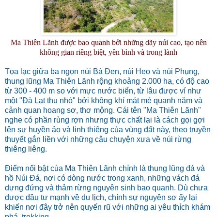
Ma Thiên Lãnh được bao quanh bởi những dãy núi cao, tạo nên
không gian riêng biệt, yên bình và trong lành
Tọa lạc giữa ba ngọn núi Bà Đen, núi Heo và núi Phụng,
thung lũng Ma Thiên Lãnh rộng khoảng 2.000 ha, có độ cao
từ 300 - 400 m so với mực nước biển, từ lâu được ví như
một "Đà Lạt thu nhỏ" bởi không khí mát mẻ quanh năm và
cảnh quan hoang sơ, thơ mộng. Cái tên "Ma Thiên Lãnh"
nghe có phần rùng rợn nhưng thực chất lại là cách gọi gợi
lên sự huyền ảo và linh thiêng của vùng đất này, theo truyền
thuyết gắn liền với những câu chuyện xưa về núi rừng
thiêng liêng.
Điểm nổi bật của Ma Thiên Lãnh chính là thung lũng đá và
hồ Núi Đá, nơi có dòng nước trong xanh, những vách đá
dựng đứng và thảm rừng nguyên sinh bao quanh. Dù chưa
được đầu tư mạnh về du lịch, chính sự nguyên sơ ấy lại
khiến nơi đây trở nên quyến rũ với những ai yêu thích khám
phá, trekking.