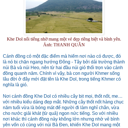
Khe Dol nổi tiếng nhờ mang một vẻ đẹp riêng biệt và bình yên.
Ả
nh: THANH QUÂN
Cánh đồng có một đặc điểm mà hiếm nơi nào có được, đó
là nó bị chặn ngang hướng Đông - Tây bởi dải trường thành
núi Bà và núi Heo, nên từ hai đầu núi gió thổi trọn vào cánh
đồng quanh năm. Chính vì vậy, bà con người Khmer sống
lâu đời ở đây mới đặt tên là Khe Dol, trong tiếng Khmer có
nghĩa là gió.
Nơi cánh đồng Khe Dol có nhiều cây bịt mọi, thốt nốt, me…
với nhiều kiểu dáng đẹp mắt. Những cây thốt nốt hàng chục
năm tuổi vừa là bóng mát để người đi làm nghỉ chân, vừa
cho nước giải khát (từ quả) ngon nức tiếng. So với nhiều
nơi khác thì cánh đồng này không lớn nhưng nhờ vẻ bình
yên vốn có cùng với núi Bà Đen, khiến Khe Dol mang một