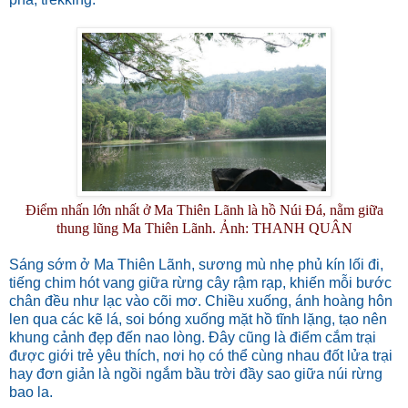
Điểm nhấn lớn nhất ở Ma Thiên Lãnh là hồ Núi Đá, nằm giữa
thung lũng Ma Thiên Lãnh. Ả
nh: THANH QUÂN
Sáng sớm ở Ma Thiên Lãnh, sương mù nhẹ phủ kín lối đi,
tiếng chim hót vang giữa rừng cây rậm rạp, khiến mỗi bước
chân đều như lạc vào cõi mơ. Chiều xuống, ánh hoàng hôn
len qua các kẽ lá, soi bóng xuống mặt hồ tĩnh lặng, tạo nên
khung cảnh đẹp đến nao lòng. Đây cũng là điểm cắm trại
được giới trẻ yêu thích, nơi họ có thể cùng nhau đốt lửa trại
hay đơn giản là ngồi ngắm bầu trời đầy sao giữa núi rừng
bao la.