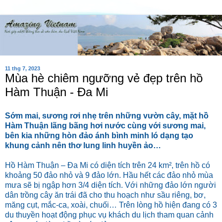
11 thg 7, 2023
Mùa hè chiêm ngưỡng vẻ đẹp trên hồ
Hàm Thuận - Đa Mi
Sớm mai, sương rơi nhẹ trên những vườn cây, mặt hồ
Hàm Thuận lãng bãng hơi nước cùng với sương mai,
bên kia những hòn đảo ánh bình minh ló dạng tạo
khung cảnh nên thơ lung linh huyền ảo…
Hồ Hàm Thuận – Đa Mi có diện tích trên 24 km², trên hồ có
khoảng 50 đảo nhỏ và 9 đảo lớn. Hầu hết các đảo nhỏ mùa
mưa sẽ bị ngập hơn 3/4 diện tích. Với những đảo lớn người
dân trồng cây ăn trái đã cho thu hoạch như sầu riêng, bơ,
măng cụt, mắc-ca, xoài, chuối… Trên lòng hồ hiện đang có 3
du thuyền hoạt động phục vụ khách du lịch tham quan cảnh