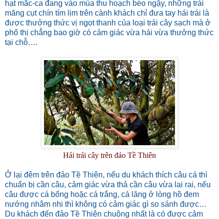
hạt mắc-ca đang vào mùa thu hoạch béo ngậy, những trái
măng cụt chín tím lịm trên cành khách chỉ đưa tay hái trái là
được thưởng thức vị ngọt thanh của loại trái cây sạch mà ở
phố thị chẳng bao giờ có cảm giác vừa hái vừa thưởng thức
tại chỗ….
Hái trái cây trên đảo Tề Thiên
Ở lại đêm trên đảo Tề Thiên, nếu du khách thích câu cá thì
chuẩn bị cần câu, cảm giác vừa thả cần câu vừa lai rai, nếu
câu được cá bống hoặc cá trắng, cá lăng ở lòng hồ đem
nướng nhâm nhi thì không có cảm giác gì so sánh được…
Du khách đến đảo Tề Thiên chuộng nhất là có được cảm