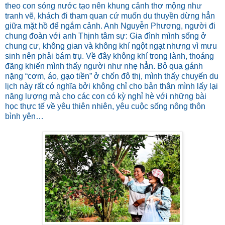
theo con sóng nước tạo nên khung cảnh thơ mộng như
tranh vẽ, khách đi tham quan cứ muốn du thuyền dừng hẳn
giữa mặt hồ để ngắm cảnh. Anh Nguyễn Phương, người đi
chung đoàn với anh Thịnh tâm sự: Gia đình mình sống ở
chung cư, không gian và không khí ngột ngạt nhưng vì mưu
sinh nên phải bám trụ. Về đây không khí trong lành, thoáng
đãng khiến mình thấy người như nhẹ hẳn. Bỏ qua gánh
nặng “cơm, áo, gạo tiền” ở chốn đô thị, mình thấy chuyến du
lịch này rất có nghĩa bởi không chỉ cho bản thân mình lấy lại
năng lượng mà cho các con có kỳ nghỉ hè với những bài
học thực tế về yêu thiên nhiên, yêu cuộc sống nông thôn
bình yên…