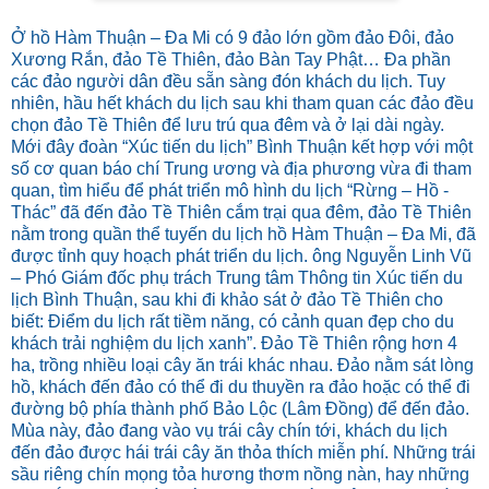
Ở hồ Hàm Thuận – Đa Mi có 9 đảo lớn gồm đảo Đôi, đảo
Xương Rắn, đảo Tề Thiên, đảo Bàn Tay Phật… Đa phần
các đảo người dân đều sẵn sàng đón khách du lịch. Tuy
nhiên, hầu hết khách du lịch sau khi tham quan các đảo đều
chọn đảo Tề Thiên để lưu trú qua đêm và ở lại dài ngày.
Mới đây đoàn “Xúc tiến du lịch” Bình Thuận kết hợp với một
số cơ quan báo chí Trung ương và địa phương vừa đi tham
quan, tìm hiểu để phát triển mô hình du lịch “Rừng – Hồ -
Thác” đã đến đảo Tề Thiên cắm trại qua đêm, đảo Tề Thiên
nằm trong quần thể tuyến du lịch hồ Hàm Thuận – Đa Mi, đã
được tỉnh quy hoạch phát triển du lịch. ông Nguyễn Linh Vũ
– Phó Giám đốc phụ trách Trung tâm Thông tin Xúc tiến du
lịch Bình Thuận, sau khi đi khảo sát ở đảo Tề Thiên cho
biết: Điểm du lịch rất tiềm năng, có cảnh quan đẹp cho du
khách trải nghiệm du lịch xanh”. Đảo Tề Thiên rộng hơn 4
ha, trồng nhiều loại cây ăn trái khác nhau. Đảo nằm sát lòng
hồ, khách đến đảo có thể đi du thuyền ra đảo hoặc có thể đi
đường bộ phía thành phố Bảo Lộc (Lâm Đồng) để đến đảo.
Mùa này, đảo đang vào vụ trái cây chín tới, khách du lịch
đến đảo được hái trái cây ăn thỏa thích miễn phí. Những trái
sầu riêng chín mọng tỏa hương thơm nồng nàn, hay những