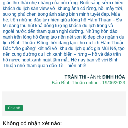
giác thư thái nhẹ nhàng của núi rừng. Buổi sáng sớm nhiều
khách du lịch săn view với khung ảnh có rừng, hồ, mây trời,
sương phủ chen trong ánh sáng bình minh tuyệt đẹp. Mùa
hè, trên những đảo tự nhiên giữa lòng hồ Hàm Thuận – Đa
Mi đang thu hút khá đông lượng khách du lịch trong và
ngoài nước đến tham quan nghỉ dưỡng. Những hòn đảo
xanh trên lòng hồ đang tạo nên nét son tô đẹp cho ngành du
lịch Bình Thuận. Đồng thời đang tạo cho du lịch Hàm Thuận
Bắc “vào guồng” kết nối với khu du lịch quốc gia Mũi Né, tạo
nên cung đường du lịch xanh biển – rừng – hồ và đảo trên
hồ nước ngọt xanh ngút tầm mắt. Hè này bạn về với Bình
Thuận nhớ tham quan đảo Tề Thiên nhé!
TRẦN THI -
ẢNH:
ĐINH HÒA
Báo Bình Thuận online - 19/06/2023
Chia sẻ
Không có nhận xét nào: