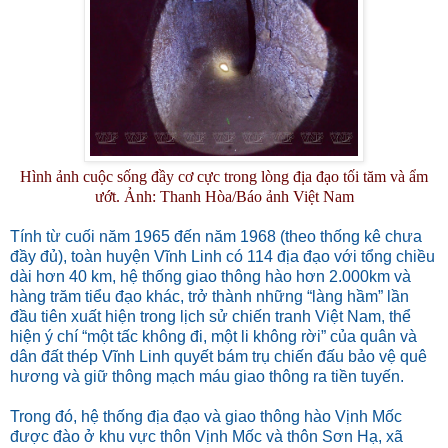
Hình ảnh cuộc sống đầy cơ cực trong lòng địa đạo tối tăm và ẩm
ướt. Ảnh: Thanh Hòa/Báo ảnh Việt Nam
Tính từ cuối năm 1965 đến năm 1968 (theo thống kê chưa
đầy đủ), toàn huyện Vĩnh Linh có 114 địa đạo với tổng chiều
dài hơn 40 km, hệ thống giao thông hào hơn 2.000km và
hàng trăm tiểu đạo khác, trở thành những “làng hầm” lần
đầu tiên xuất hiện trong lịch sử chiến tranh Việt Nam, thể
hiện ý chí “một tấc không đi, một li không rời” của quân và
dân đất thép Vĩnh Linh quyết bám trụ chiến đấu bảo vệ quê
hương và giữ thông mạch máu giao thông ra tiền tuyến.
Trong đó, hệ thống địa đạo và giao thông hào Vịnh Mốc
được đào ở khu vực thôn Vịnh Mốc và thôn Sơn Hạ, xã