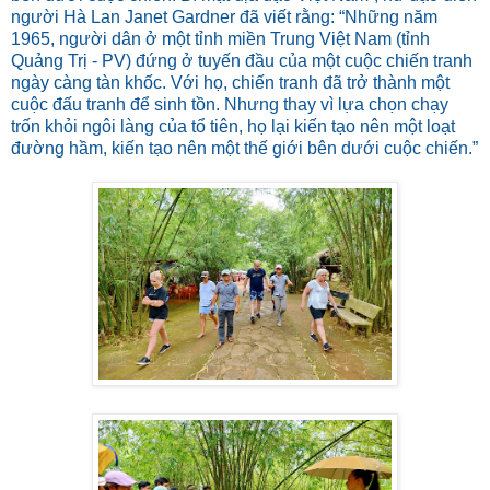
người Hà Lan Janet Gardner đã viết rằng: “Những năm
1965, người dân ở một tỉnh miền Trung Việt Nam (tỉnh
Quảng Trị - PV) đứng ở tuyến đầu của một cuộc chiến tranh
ngày càng tàn khốc. Với họ, chiến tranh đã trở thành một
cuộc đấu tranh để sinh tồn. Nhưng thay vì lựa chọn chạy
trốn khỏi ngôi làng của tổ tiên, họ lại kiến tạo nên một loạt
đường hầm, kiến tạo nên một thế giới bên dưới cuộc chiến.”