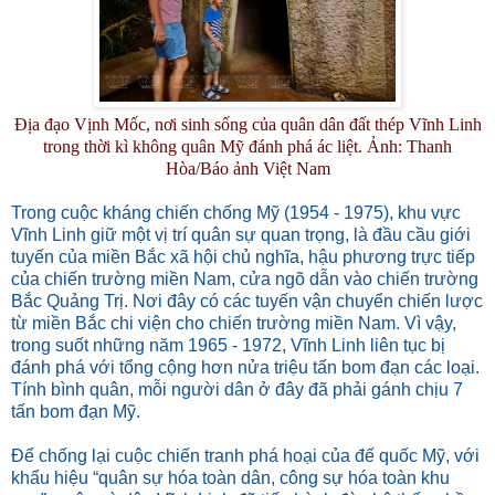
Địa đạo Vịnh Mốc, nơi sinh sống của quân dân đất thép Vĩnh Linh
trong thời kì không quân Mỹ đánh phá ác liệt. Ảnh: Thanh
Hòa/Báo ảnh Việt Nam
Trong cuộc kháng chiến chống Mỹ (1954 - 1975), khu vực
Vĩnh Linh giữ một vị trí quân sự quan trọng, là đầu cầu giới
tuyến của miền Bắc xã hội chủ nghĩa, hậu phương trực tiếp
của chiến trường miền Nam, cửa ngõ dẫn vào chiến trường
Bắc Quảng Trị. Nơi đây có các tuyến vận chuyển chiến lược
từ miền Bắc chi viện cho chiến trường miền Nam. Vì vậy,
trong suốt những năm 1965 - 1972, Vĩnh Linh liên tục bị
đánh phá với tổng cộng hơn nửa triệu tấn bom đạn các loại.
Tính bình quân, mỗi người dân ở đây đã phải gánh chịu 7
tấn bom đạn Mỹ.
Để chống lại cuộc chiến tranh phá hoại của đế quốc Mỹ, với
khẩu hiệu “quân sự hóa toàn dân, công sự hóa toàn khu