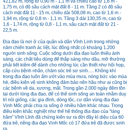
421,82 m, rộng từ 0,90 m - 1,1 m và chiều cao từ 1,6 m -
1,75 m, có độ sâu cách mặt đất 8 - 11 m. Tầng 2 có độ sâu
cách mặt đất 11 - 15 m, chiều dài 508,08 m, cao từ 1,6 m -
1,94 m, rộng từ 0,8 m - 1,1 m. Tầng 3 dài 130,35 m, cao từ
1,6 - 1,74 m, rộng từ 0,8 - 1,1 m, sâu cách mặt đất từ 21 -
22,5 m.
Địa đạo là nơi ở của quân và dân Vĩnh Linh trong những
năm chiến tranh ác liệt, lúc đông nhất có khoảng 1.200
người sinh sống. Cuộc sống dưới địa đạo luôn thiếu ánh
sáng, các chất liệu dùng để thắp sáng như dầu, mỡ thường
phải tiết kiệm để dành cho những lúc cần thiết như hội họp,
cấp cứu bệnh nhân, chăm sóc trẻ sơ sinh…. Không khí
trong địa đạo luôn ẩm ướt vào mùa mưa, nóng bức vào mùa
hè, điều kiện vệ sinh không đảm bảo nên hầu như ai cũng bị
các bệnh về da, xương, mắt. Trong gần 2.000 ngày đêm tồn
tại dưới lòng địa đạo, để có thể sinh sống an toàn nhằm duy
trì nòi giống, các gia đình, dòng tộc, cư dân vùng địa đạo
Vịnh Mốc phải chia ra sống ở nhiều hầm khác nhau. Trong
điều kiện khắc nghiệt như thế hệ thống địa đạo của “làng
hầm” Vĩnh Lĩnh đã chứng kiến sự ra đời đầy kì diệu của 60
đứa trẻ, riêng địa đạo Vịnh Mốc có 17 đứa trẻ đã được sinh
ra.