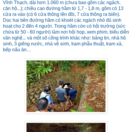
Vĩnh Thạch, dài hơn 1.060 m (chưa bao gồm các ngách,
căn hộ...); chiều cao đường hầm từ 1,7 - 1,8 m, gồm có 13
cửa ra vào (có 6 cửa thông lên đồi, 7 cửa thông ra biển).
Dọc hai bên đường hầm có khoét các ngách nhỏ đủ sinh
hoạt cho 2 đến 4 người. Trong hầm còn có hội trường (sức
chứa từ 50 - 60 người) làm nơi hội họp, xem phim, biểu diễn
văn nghệ... và một số công trình khác như: bảng tin, nhà hộ
sinh, 3 giếng nước, nhà vệ sinh, trạm phẫu thuật, trạm xá,
bếp nấu ăn…