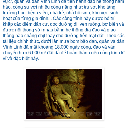
vực”, quân và dân Vĩnh Linh đã tiến hành đào hệ thống hầm
hào, công sự với nhiều công năng như: trụ sở, kho tàng,
trường học, bệnh viện, nhà trẻ, nhà hộ sinh, khu vực sinh
hoạt của từng gia đình... Các công trình này được bố trí
khắp các điểm dân cư, dọc đường đi, ven ruộng, bờ biển và
được nối thông với nhau bằng hệ thống địa đạo và giao
thông hào chằng chịt thay cho đường trên mặt đất. Theo các
tài liệu chính thức, dưới làn mưa bom bão đạn, quân và dân
Vĩnh Lĩnh đã mất khoảng 18.000 ngày công, đào và vận
chuyển hơn 6.000 m³ đất đá để hoàn thành nên công trình kĩ
vĩ và đặc biệt này.