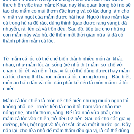
thực hiện việc trao mắm; Khâu này khá quan trọng bởi nó sẽ
tạo cho mắm có mùi thơm đặc trưng và có tác dụng làm cho
vị mặn và ngọt của mắm được hài hoà. Người trao mắm lấy
cá trong hủ ra để ráo, dùng thính (gạo được rang vàng), dã
nhuyễn, rải lên cá và trộn đều. Sau đó, tiếp tục cho những
con mắm này vào hủ, để thêm một thời gian nữa là đã có
thành phẩm mắm cá lóc.
Từ mắm cá lóc có thể chế biến thành nhiều món ăn khác
nhau, như mắm lóc ăn sống (xé nhỏ thịt mắm, sơ chế với
chanh, tỏi ớt, và nêm ít gia vị là có thể dùng được) hay mắm
cá lóc chưng thịt ba rọi, mắm cá lóc chưng tương... Đặc biệt,
món ăn hấp dẫn và độc đáo phải kể đến là món mắm cá lóc
chiên.
Mắm cá lóc chiên là món dễ chế biến nhưng muốn ngon thì
không phải dễ. Trước tiên là cho ít tỏi băm vào chảo mỡ
nóng nhẹ, phi tỏi thơm, vàng. Để lửa nhỏ vừa phải, cho
mắm cá lóc vào chiên, trở đều 02 bên. Sau đó cho các gia vị
đường, tiêu, bột ngọt và tỏi, ớt sắt lát và một ít nước lọc. Đậy
nắp lại, cho lửa nhỏ để mắm thấm đều gia vị, là có thể dùng