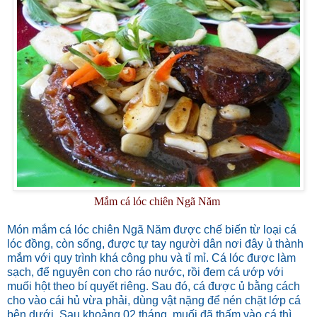
Mắm cá lóc chiên Ngã Năm
Món mắm cá lóc chiên Ngã Năm được chế biến từ loại cá
lóc đồng, còn sống, được tự tay người dân nơi đây ủ thành
mắm với quy trình khá công phu và tỉ mỉ. Cá lóc được làm
sạch, để nguyên con cho ráo nước, rồi đem cá ướp với
muối hột theo bí quyết riêng. Sau đó, cá được ủ bằng cách
cho vào cái hủ vừa phải, dùng vật nặng để nén chặt lớp cá
bên dưới. Sau khoảng 02 tháng, muối đã thấm vào cá thì