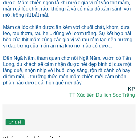
được. Mắm chiên ngon là khi nước gia vị rút vào thịt mắm,
mắm cá lóc chín, ráo, không rả và có màu đỏ xậm sánh với
mỡ, trông rất bắt mắt.
Mắm cá lóc chiên được ăn kèm với chuối chát, khóm, dưa
leo, rau thơm, rau hẹ... dùng với cơm trắng. Sự kết hợp hài
hòa của thịt mắm cùng các gia vị và rau rém tạo nên hương
vị đặc trưng của món ăn mà khó nơi nào có được.
Đến Ngã Năm, tham quan chợ nổi Ngã Năm, vườn cò Tân
Long, du khách sẽ cảm nhận được nét đẹp bình dị của một
làng quê, nhộn nhịp với buổi chợ sáng, rộn rã cánh cò bay
đi tìm mồi,... thưởng thức món mắm chiên mới cảm nhận
phần nào được cái hồn quê nơi đây.
KP
TT Xúc tiến Du lịch Sóc Trăng
Chia sẻ