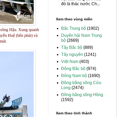
đó là thác nước Ch...
Xem theo vùng miền
Bắc Trung bộ
(1902)
ờ sông Hậu. Xung quanh
Duyên hải Nam Trung
uyễn Huệ (bên phải) và
bộ
(2669)
 mát.
Tây Bắc bộ
(889)
Tây nguyên
(1241)
Việt Nam
(403)
Đông Bắc bộ
(974)
Đông Nam bộ
(1690)
Đồng bằng sông Cửu
Long
(2474)
Đồng bằng sông Hồng
(1592)
Xem theo tỉnh thành