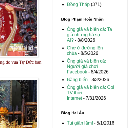
Đồng Tháp
(371)
Blog Phạm Hoài Nhân
Ông già và biển cả: Ta
già nhưng há sợ
AI?
- 8/8/2026
Chợ ở đường lên
chùa
- 8/5/2026
Ông già và biển cả:
phong do vua Tự Đức ban
Người già chơi
Facebook
- 8/4/2026
Bàng biển
- 8/3/2026
Ông già và biển cả: Coi
TV thời
Internet
- 7/31/2026
Blog Hai Ẩu
Tui giận lắm!
- 5/1/2016