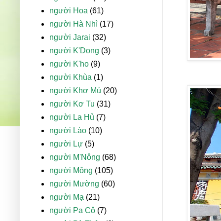
người Hoa
(61)
người Hà Nhì
(17)
người Jarai
(32)
người K'Dong
(3)
người K'ho
(9)
người Khùa
(1)
người Khơ Mú
(20)
người Kơ Tu
(31)
người La Hủ
(7)
người Lào
(10)
người Lự
(5)
người M'Nông
(68)
người Mông
(105)
người Mường
(60)
người Mạ
(21)
người Pa Cô
(7)