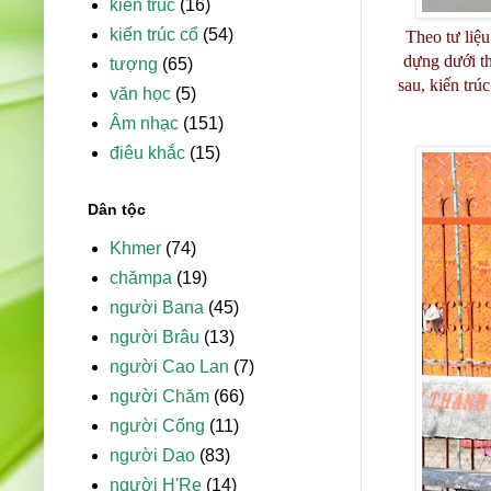
kiến trúc
(16)
kiến trúc cổ
(54)
Theo tư liệ
dựng dưới th
tượng
(65)
sau, kiến trú
văn học
(5)
Âm nhạc
(151)
điêu khắc
(15)
Dân tộc
Khmer
(74)
chămpa
(19)
người Bana
(45)
người Brâu
(13)
người Cao Lan
(7)
người Chăm
(66)
người Cống
(11)
người Dao
(83)
người H'Re
(14)