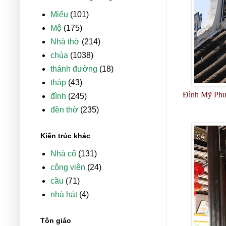
Miếu
(101)
Mộ
(175)
Nhà thờ
(214)
chùa
(1038)
thánh đường
(18)
tháp
(43)
Đình Mỹ Phướ
đình
(245)
đền thờ
(235)
Kiến trúc khác
Nhà cổ
(131)
công viên
(24)
cầu
(71)
nhà hát
(4)
Tôn giáo