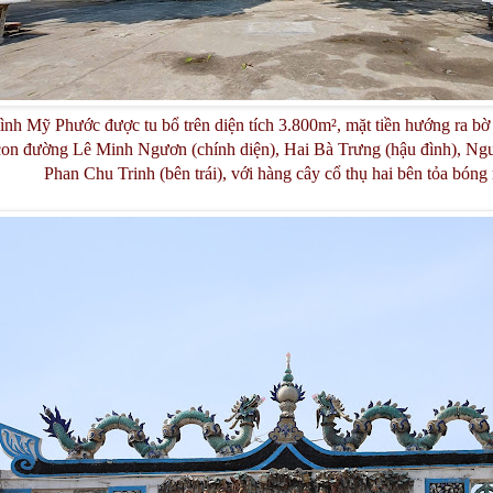
nh Mỹ Phước được tu bổ trên diện tích 3.800m², mặt tiền hướng ra b
 con đường Lê Minh Ngươn (chính diện), Hai Bà Trưng (hậu đình), Ng
Phan Chu Trinh (bên trái), với hàng cây cổ thụ hai bên tỏa bóng