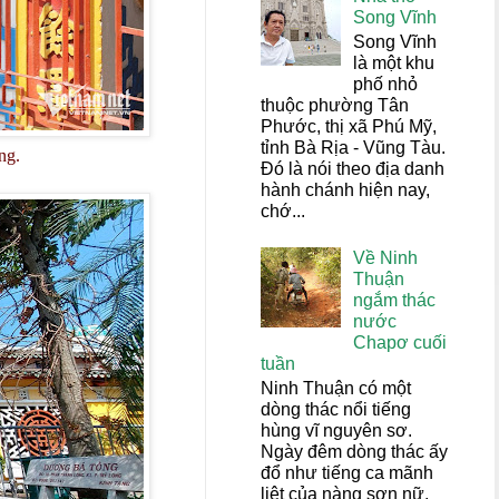
Song Vĩnh
Song Vĩnh
là một khu
phố nhỏ
thuộc phường Tân
Phước, thị xã Phú Mỹ,
tỉnh Bà Rịa - Vũng Tàu.
ồng.
Đó là nói theo địa danh
hành chánh hiện nay,
chớ...
Về Ninh
Thuận
ngắm thác
nước
Chapơ cuối
tuần
Ninh Thuận có một
dòng thác nổi tiếng
hùng vĩ nguyên sơ.
Ngày đêm dòng thác ấy
đổ như tiếng ca mãnh
liệt của nàng sơn nữ,