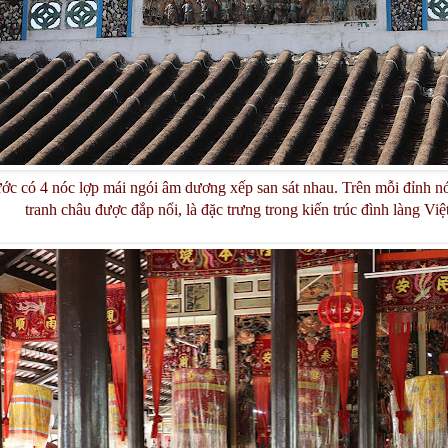
c có 4 nóc lợp mái ngói âm dương xếp san sát nhau. Trên mỗi đỉnh nó
tranh châu được đắp nổi, là đặc trưng trong kiến trúc đình làng Vi