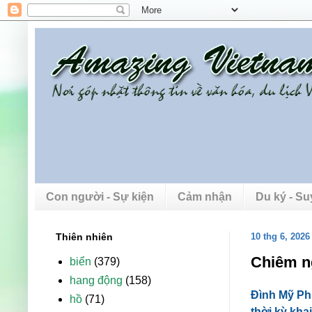
Con người - Sự kiện
Cảm nhận
Du ký - S
Thiên nhiên
10 thg 6, 2026
Chiêm n
biển
(379)
hang động
(158)
Đình Mỹ Phư
hồ
(71)
thời kỳ kha