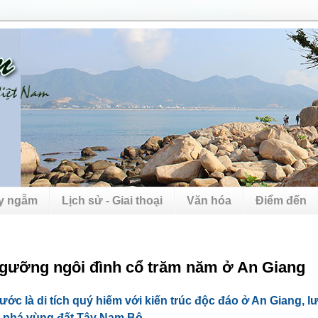
uy ngẫm
Lịch sử - Giai thoại
Văn hóa
Điểm đến
gưỡng ngôi đình cổ trăm năm ở An Giang
ớc là di tích quý hiếm với kiến trúc độc đáo ở An Giang, lư
i phá vùng đất Tây Nam Bộ.