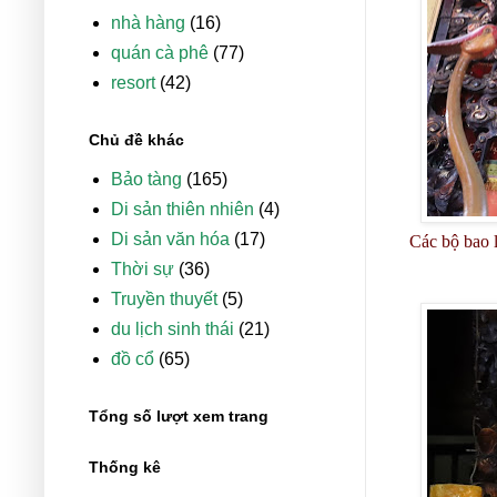
nhà hàng
(16)
quán cà phê
(77)
resort
(42)
Chủ đề khác
Bảo tàng
(165)
Di sản thiên nhiên
(4)
Di sản văn hóa
(17)
Các bộ bao 
Thời sự
(36)
Truyền thuyết
(5)
du lịch sinh thái
(21)
đồ cổ
(65)
Tổng số lượt xem trang
Thống kê