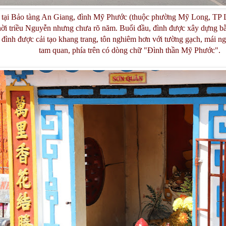
u tại Bảo tàng An Giang, đình Mỹ Phước (thuộc phường Mỹ Long, TP
ời triều Nguyễn nhưng chưa rõ năm. Buổi đầu, đình được xây dựng bằn
c đình được cải tạo khang trang, tôn nghiêm hơn với tường gạch, mái n
tam quan, phía trên có dòng chữ "Đình thần Mỹ Phước".