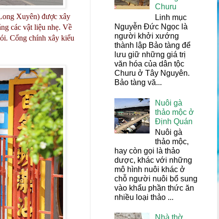
Churu
 Long Xuyên) được xây
Linh mục
Nguyễn Đức Ngọc là
g các vật liệu nhẹ. Về
người khởi xướng
gói. Cổng chính xây kiểu
thành lập Bảo tàng để
lưu giữ những giá trị
văn hóa của dân tộc
Churu ở Tây Nguyên.
Bảo tàng vă...
Nuôi gà
thảo mộc ở
Định Quán
Nuôi gà
thảo mộc,
hay còn gọi là thảo
dược, khác với những
mô hình nuôi khác ở
chỗ người nuôi bổ sung
vào khẩu phần thức ăn
nhiều loại thảo ...
Nhà thờ