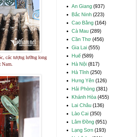
An Giang
(937)
Bắc Ninh
(223)
Cao Bằng
(164)
Cà Mau
(289)
Cần Thơ
(456)
Gia Lai
(555)
Huế
(589)
c, các tượng lưỡng long
Hà Nội
(817)
ệt Nam.
Hà Tĩnh
(250)
Hưng Yên
(126)
Hải Phòng
(381)
Khánh Hòa
(455)
Lai Châu
(136)
Lào Cai
(350)
Lâm Đồng
(951)
Lạng Sơn
(193)