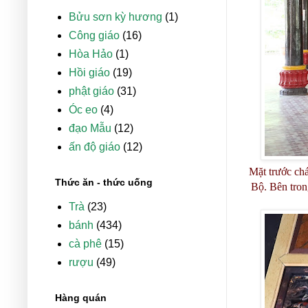
Bửu sơn kỳ hương
(1)
Công giáo
(16)
Hòa Hảo
(1)
Hồi giáo
(19)
phật giáo
(31)
Óc eo
(4)
đạo Mẫu
(12)
ấn độ giáo
(12)
Mặt trước ch
Thức ăn - thức uống
Bộ. Bên tron
Trà
(23)
bánh
(434)
cà phê
(15)
rượu
(49)
Hàng quán