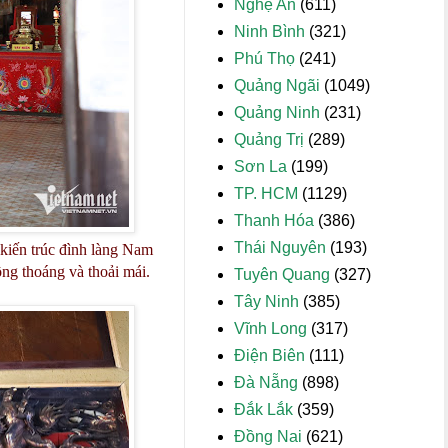
Nghệ An
(611)
Ninh Bình
(321)
Phú Thọ
(241)
Quảng Ngãi
(1049)
Quảng Ninh
(231)
Quảng Trị
(289)
Sơn La
(199)
TP. HCM
(1129)
Thanh Hóa
(386)
Thái Nguyên
(193)
kiến trúc đình làng Nam
ng thoáng và thoải mái.
Tuyên Quang
(327)
Tây Ninh
(385)
Vĩnh Long
(317)
Điện Biên
(111)
Đà Nẵng
(898)
Đắk Lắk
(359)
Đồng Nai
(621)