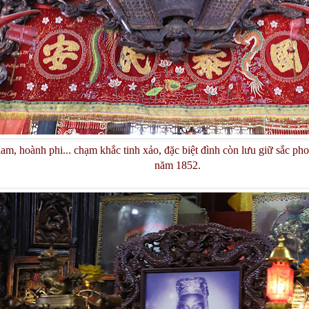
lam, hoành phi... chạm khắc tinh xảo, đặc biệt đình còn lưu giữ sắc 
năm 1852.