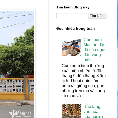
Tìm kiếm Blog này
Đọc nhiều trong tuần
Cúm núm -
Món ăn dân
dã của ngư
dân vùng
biển
Cúm núm biển thường
xuất hiện nhiều từ độ
tháng 9 đến tháng 3 âm
lịch. Thoạt nhìn cúm
núm rất giống cua, ghẹ
nhưng trên mu và càng
có màu và...
Bảo tàng
văn hóa
của người