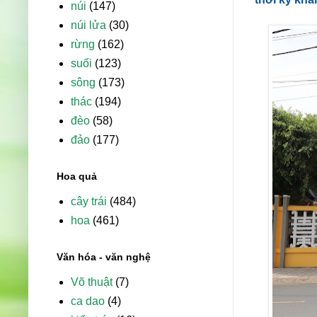
núi
(147)
núi lửa
(30)
rừng
(162)
suối
(123)
sông
(173)
thác
(194)
đèo
(58)
đảo
(177)
Hoa quả
cây trái
(484)
hoa
(461)
Văn hóa - văn nghệ
Võ thuật
(7)
ca dao
(4)