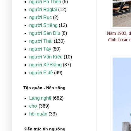
người Pà Thẻn
(6)
người Raglai
(12)
người Rục
(2)
người S'tiêng
(12)
người Sán Dìu
(8)
Năm 1903, đì
đình là các
người Thái
(130)
người Tày
(80)
người Vân Kiều
(10)
người Xê Đăng
(37)
người Ê đê
(49)
Tập quán - Nếp sống
Làng nghề
(682)
chợ
(369)
hội quán
(33)
Kiến trúc tín ngưỡng