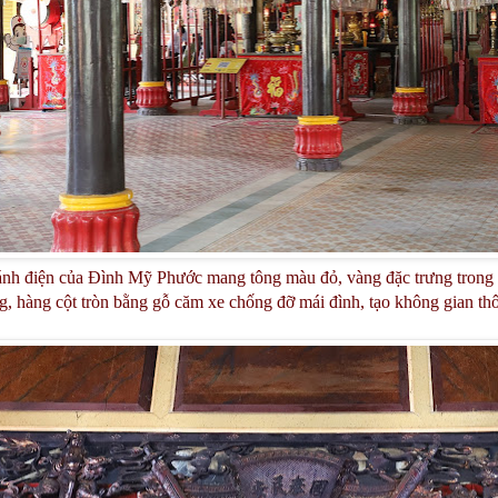
ánh điện của Đình Mỹ Phước mang tông màu đỏ, vàng đặc trưng trong 
g, hàng cột tròn bằng gỗ căm xe chống đỡ mái đình, tạo không gian thô