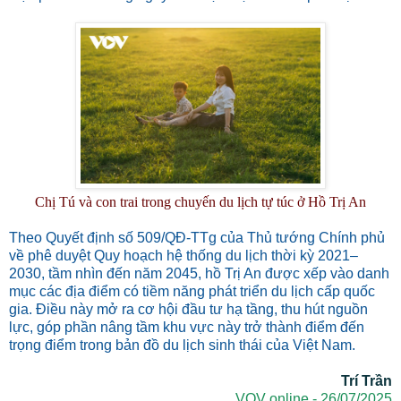
Chị Tú và con trai trong chuyến du lịch tự túc ở Hồ Trị An
Theo Quyết định số 509/QĐ-TTg của Thủ tướng Chính phủ
về phê duyệt Quy hoạch hệ thống du lịch thời kỳ 2021–
2030, tầm nhìn đến năm 2045, hồ Trị An được xếp vào danh
mục các địa điểm có tiềm năng phát triển du lịch cấp quốc
gia. Điều này mở ra cơ hội đầu tư hạ tầng, thu hút nguồn
lực, góp phần nâng tầm khu vực này trở thành điểm đến
trọng điểm trong bản đồ du lịch sinh thái của Việt Nam.
Trí Trần
VOV online - 26/07/2025