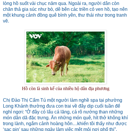
lòng hồ suốt vài chục năm qua. Ngoài ra, người dân còn
chăn thả gia súc như bò, dê bên các triền cỏ ven hồ, tạo nên
một khung cảnh đồng quê bình yên, thư thái như trong tranh
vẽ.
Hồ còn là sinh kế của nhiều hộ dân địa phương
Chị Đào Thị Cẩm Tú một người làm nghề spa tại phường
Long Khánh thường đưa con trai về đây dịp cuối tuần để
nghỉ ngơi: “Ở đây có lẩu cá lăng, cá rô nướng than những
món dân dã đặc trưng. Ăn những món quê, hít thở không khí
trong lành, ngắm cảnh hoàng hôn…khiến tôi thấy như được
‘sạc pin’ sau những ngày làm việc mệt mỏi nơi phố thị”.