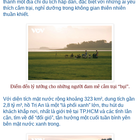
thành một địa chỉ du lịch hấp dẫn, đặc biệt với những ai yêu
thích cắm trại, nghỉ dưỡng trong không gian thiên nhiên
thuần khiết.
Điểm đến lý tưởng cho những người đam mê cắm trại “bụi”.
Với diện tích mặt nước rộng khoảng 323 km², dung tích gần
2,8 tỷ m³, hồ Trị An là một “lá phổi xanh” lớn, thu hút du
khách khắp nơi, nhất là giới trẻ tại TP.HCM và các tỉnh lân
cận, tìm về để “đổi gió”, tận hưởng một cuối tuần bình yên
bên mặt nước xanh trong.