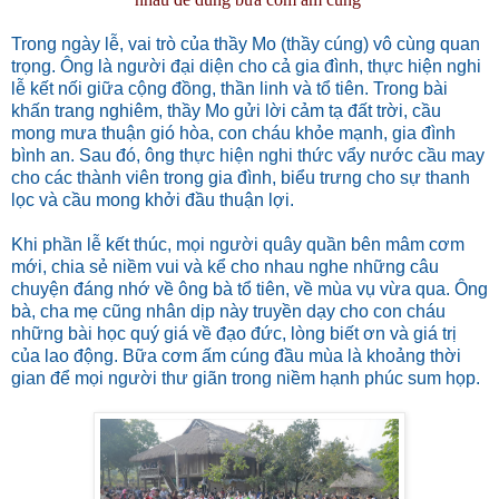
Trong ngày lễ, vai trò của thầy Mo (thầy cúng) vô cùng quan
trọng. Ông là người đại diện cho cả gia đình, thực hiện nghi
lễ kết nối giữa cộng đồng, thần linh và tổ tiên. Trong bài
khấn trang nghiêm, thầy Mo gửi lời cảm tạ đất trời, cầu
mong mưa thuận gió hòa, con cháu khỏe mạnh, gia đình
bình an. Sau đó, ông thực hiện nghi thức vẩy nước cầu may
cho các thành viên trong gia đình, biểu trưng cho sự thanh
lọc và cầu mong khởi đầu thuận lợi.
Khi phần lễ kết thúc, mọi người quây quần bên mâm cơm
mới, chia sẻ niềm vui và kể cho nhau nghe những câu
chuyện đáng nhớ về ông bà tổ tiên, về mùa vụ vừa qua. Ông
bà, cha mẹ cũng nhân dịp này truyền dạy cho con cháu
những bài học quý giá về đạo đức, lòng biết ơn và giá trị
của lao động. Bữa cơm ấm cúng đầu mùa là khoảng thời
gian để mọi người thư giãn trong niềm hạnh phúc sum họp.