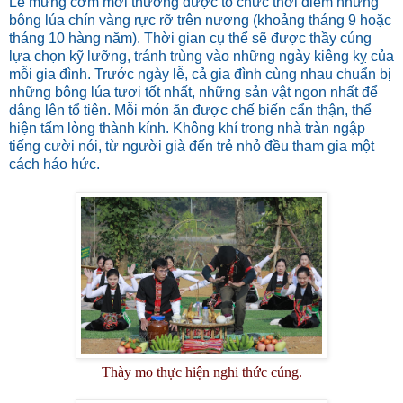
Lễ mừng cơm mới thường được tổ chức thời điểm những
bông lúa chín vàng rực rỡ trên nương (khoảng tháng 9 hoặc
tháng 10 hàng năm). Thời gian cụ thể sẽ được thầy cúng
lựa chọn kỹ lưỡng, tránh trùng vào những ngày kiêng kỵ của
mỗi gia đình. Trước ngày lễ, cả gia đình cùng nhau chuẩn bị
những bông lúa tươi tốt nhất, những sản vật ngon nhất để
dâng lên tổ tiên. Mỗi món ăn được chế biến cẩn thận, thể
hiện tấm lòng thành kính. Không khí trong nhà tràn ngập
tiếng cười nói, từ người già đến trẻ nhỏ đều tham gia một
cách háo hức.
Thày mo thực hiện nghi thức cúng.