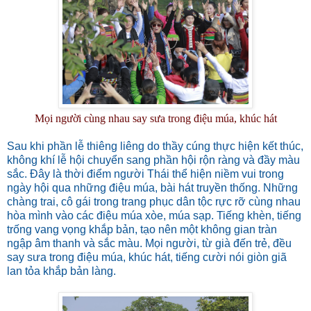
Mọi người cùng nhau say sưa trong điệu múa, khúc hát
Sau khi phần lễ thiêng liêng do thầy cúng thực hiện kết thúc,
không khí lễ hội chuyển sang phần hội rộn ràng và đầy màu
sắc. Đây là thời điểm người Thái thể hiện niềm vui trong
ngày hội qua những điệu múa, bài hát truyền thống. Những
chàng trai, cô gái trong trang phục dân tộc rực rỡ cùng nhau
hòa mình vào các điệu múa xòe, múa sạp. Tiếng khèn, tiếng
trống vang vọng khắp bản, tạo nên một không gian tràn
ngập âm thanh và sắc màu. Mọi người, từ già đến trẻ, đều
say sưa trong điệu múa, khúc hát, tiếng cười nói giòn giã
lan tỏa khắp bản làng.