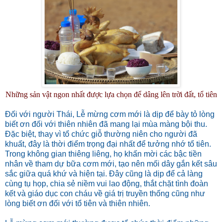
Những sản vật ngon nhất được lựa chọn để dâng lên trời đất, tổ tiên
Đối với người Thái, Lễ mừng cơm mới là dịp để bày tỏ lòng
biết ơn đối với thiên nhiên đã mang lại mùa màng bội thu.
Đặc biệt, thay vì tổ chức giỗ thường niên cho người đã
khuất, đây là thời điểm trọng đại nhất để tưởng nhớ tổ tiên.
Trong không gian thiêng liêng, họ khấn mời các bậc tiền
nhân về tham dự bữa cơm mới, tạo nên mối dây gắn kết sâu
sắc giữa quá khứ và hiện tại. Đây cũng là dịp để cả làng
cùng tụ họp, chia sẻ niềm vui lao động, thắt chặt tình đoàn
kết và giáo dục con cháu về giá trị truyền thống cũng như
lòng biết ơn đối với tổ tiên và thiên nhiên.