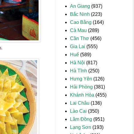
An Giang
(937)
Bắc Ninh
(223)
Cao Bằng
(164)
Cà Mau
(289)
Cần Thơ
(456)
Gia Lai
(555)
p.
Huế
(589)
Hà Nội
(817)
Hà Tĩnh
(250)
Hưng Yên
(126)
Hải Phòng
(381)
Khánh Hòa
(455)
Lai Châu
(136)
Lào Cai
(350)
Lâm Đồng
(951)
Lạng Sơn
(193)