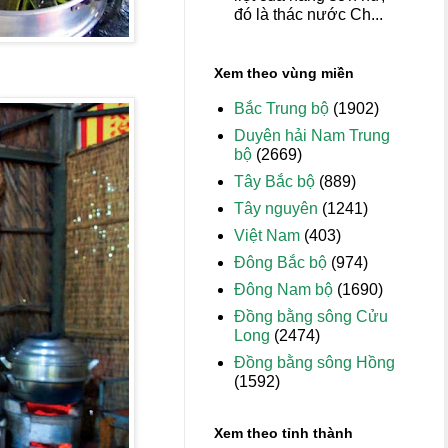
đó là thác nước Ch...
Xem theo vùng miền
Bắc Trung bộ
(1902)
Duyên hải Nam Trung
bộ
(2669)
Tây Bắc bộ
(889)
Tây nguyên
(1241)
Việt Nam
(403)
Đông Bắc bộ
(974)
Đông Nam bộ
(1690)
Đồng bằng sông Cửu
Long
(2474)
Đồng bằng sông Hồng
(1592)
Xem theo tỉnh thành