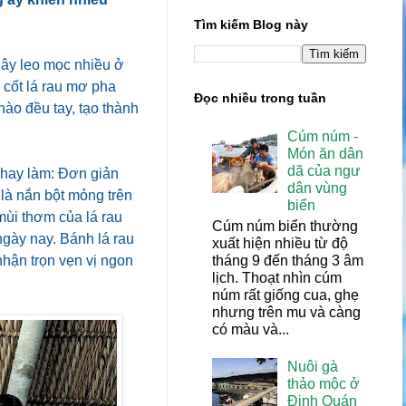
Tìm kiếm Blog này
dây leo mọc nhiều ở
cốt lá rau mơ pha
Đọc nhiều trong tuần
nhào đều tay, tạo thành
Cúm núm -
Món ăn dân
dã của ngư
 hay làm: Ðơn giản
dân vùng
 là nắn bột mỏng trên
biển
mùi thơm của lá rau
Cúm núm biển thường
ngày nay. Bánh lá rau
xuất hiện nhiều từ độ
tháng 9 đến tháng 3 âm
hận trọn vẹn vị ngon
lịch. Thoạt nhìn cúm
núm rất giống cua, ghẹ
nhưng trên mu và càng
có màu và...
Nuôi gà
thảo mộc ở
Định Quán