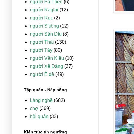
người Pà Thẻn
(6)
người Raglai
(12)
người Rục
(2)
người S'tiêng
(12)
người Sán Dìu
(8)
người Thái
(130)
người Tày
(80)
người Vân Kiều
(10)
người Xê Đăng
(37)
người Ê đê
(49)
Tập quán - Nếp sống
Làng nghề
(682)
chợ
(369)
hội quán
(33)
Kiến trúc tín ngưỡng