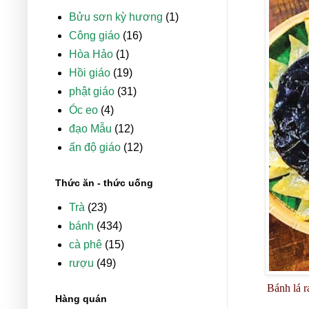
Bửu sơn kỳ hương
(1)
Công giáo
(16)
Hòa Hảo
(1)
Hồi giáo
(19)
phật giáo
(31)
Óc eo
(4)
đạo Mẫu
(12)
ấn độ giáo
(12)
Thức ăn - thức uống
Trà
(23)
bánh
(434)
cà phê
(15)
rượu
(49)
Bánh lá r
Hàng quán