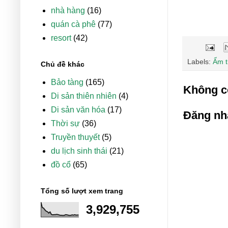
nhà hàng
(16)
quán cà phê
(77)
resort
(42)
Labels:
Ẩm 
Chủ đề khác
Bảo tàng
(165)
Không c
Di sản thiên nhiên
(4)
Di sản văn hóa
(17)
Đăng nh
Thời sự
(36)
Truyền thuyết
(5)
du lịch sinh thái
(21)
đồ cổ
(65)
Tổng số lượt xem trang
3,929,755