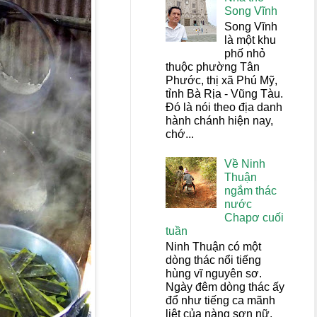
Song Vĩnh
Song Vĩnh
là một khu
phố nhỏ
thuộc phường Tân
Phước, thị xã Phú Mỹ,
tỉnh Bà Rịa - Vũng Tàu.
Đó là nói theo địa danh
hành chánh hiện nay,
chớ...
Về Ninh
Thuận
ngắm thác
nước
Chapơ cuối
tuần
Ninh Thuận có một
dòng thác nổi tiếng
hùng vĩ nguyên sơ.
Ngày đêm dòng thác ấy
đổ như tiếng ca mãnh
liệt của nàng sơn nữ,