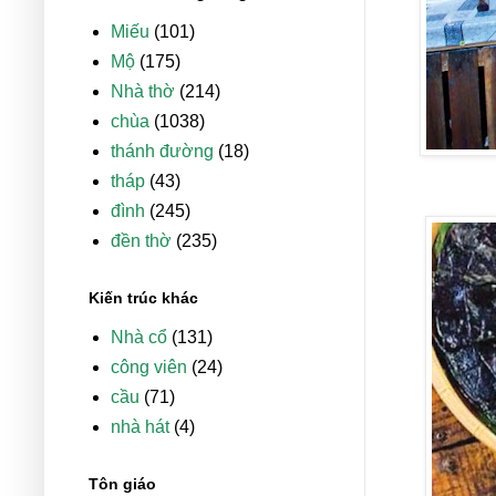
Miếu
(101)
Mộ
(175)
Nhà thờ
(214)
chùa
(1038)
thánh đường
(18)
tháp
(43)
đình
(245)
đền thờ
(235)
Kiến trúc khác
Nhà cổ
(131)
công viên
(24)
cầu
(71)
nhà hát
(4)
Tôn giáo