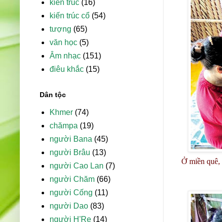
kiến trúc
(16)
kiến trúc cổ
(54)
tượng
(65)
văn học
(5)
Âm nhạc
(151)
điêu khắc
(15)
Dân tộc
Khmer
(74)
chămpa
(19)
người Bana
(45)
người Brâu
(13)
Ở miền quê, 
người Cao Lan
(7)
người Chăm
(66)
người Cống
(11)
người Dao
(83)
người H'Re
(14)