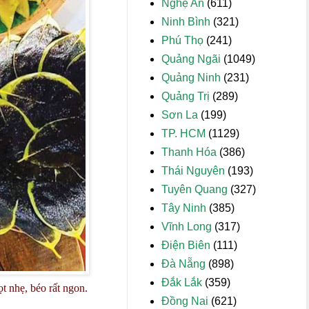
Nghệ An
(611)
Ninh Bình
(321)
Phú Thọ
(241)
Quảng Ngãi
(1049)
Quảng Ninh
(231)
Quảng Trị
(289)
Sơn La
(199)
TP. HCM
(1129)
Thanh Hóa
(386)
Thái Nguyên
(193)
Tuyên Quang
(327)
Tây Ninh
(385)
Vĩnh Long
(317)
Điện Biên
(111)
Đà Nẵng
(898)
Đắk Lắk
(359)
t nhẹ, béo rất ngon.
Đồng Nai
(621)