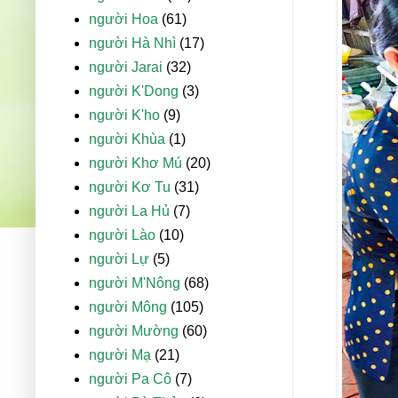
người Hoa
(61)
người Hà Nhì
(17)
người Jarai
(32)
người K'Dong
(3)
người K'ho
(9)
người Khùa
(1)
người Khơ Mú
(20)
người Kơ Tu
(31)
người La Hủ
(7)
người Lào
(10)
người Lự
(5)
người M'Nông
(68)
người Mông
(105)
người Mường
(60)
người Mạ
(21)
người Pa Cô
(7)