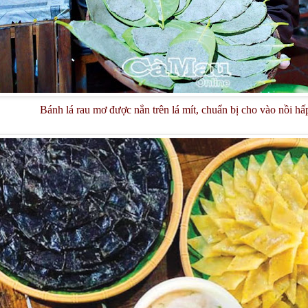
Bánh lá rau mơ được nắn trên lá mít, chuẩn bị cho vào nồi hấ