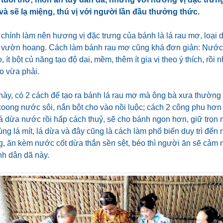
à sẽ lạ miệng, thú vị với người lần đầu thưởng thức.
chính làm nên hương vị đặc trưng của bánh là lá rau mơ, loại 
, vườn hoang. Cách làm bánh rau mơ cũng khá đơn giản: Nước 
 ít bột củ năng tạo độ dai, mềm, thêm ít gia vị theo ý thích, rồi 
o vừa phải.
 này, có 2 cách để tạo ra bánh lá rau mơ mà ông bà xưa thường
xoong nước sôi, nắn bột cho vào nồi luộc; cách 2 công phu hơn
lá dừa nước rồi hấp cách thuỷ, sẽ cho bánh ngon hơn, giữ trọn 
g lá mít, lá dừa và đây cũng là cách làm phổ biến duy trì đến 
, ăn kèm nước cốt dừa thắn sền sệt, béo thì người ăn sẽ cảm n
h dân dã này.