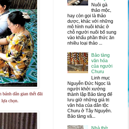
Nuôi gà
thảo mộc,
hay còn gọi là thảo
dược, khác với những
mô hình nuôi khác ở
chỗ người nuôi bổ sung
vào khẩu phần thức ăn
nhiều loại thảo ...
Bảo tàng
văn hóa
của người
Churu
Linh mục
Nguyễn Đức Ngọc là
người khởi xướng
 bánh dân gian thết đãi
thành lập Bảo tàng để
lưu giữ những giá trị
 lựa chọn.
văn hóa của dân tộc
Churu ở Tây Nguyên.
Bảo tàng vă...
Nhà thờ