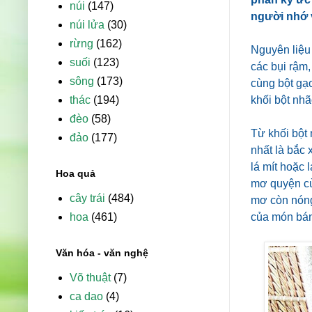
núi
(147)
người nhớ v
núi lửa
(30)
rừng
(162)
Nguyên liệu 
suối
(123)
các bụi rậm
sông
(173)
cùng bột gạo,
thác
(194)
khối bột nhã
đèo
(58)
Từ khối bột
đảo
(177)
nhất là bắc 
lá mít hoặc 
Hoa quả
mơ quyện cùn
cây trái
(484)
mơ còn nóng
hoa
(461)
của món bán
Văn hóa - văn nghệ
Võ thuật
(7)
ca dao
(4)