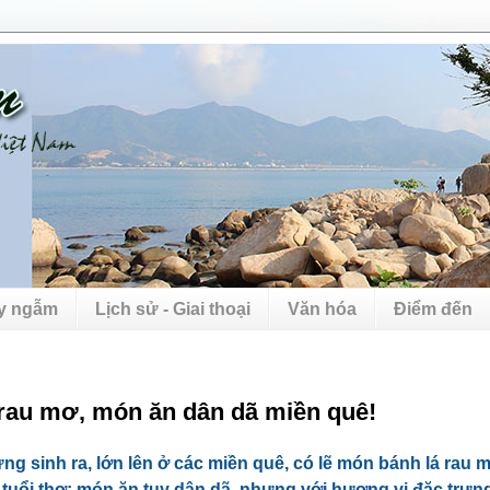
uy ngẫm
Lịch sử - Giai thoại
Văn hóa
Điểm đến
 rau mơ, món ăn dân dã miền quê!
ng sinh ra, lớn lên ở các miền quê, có lẽ món bánh lá rau 
tuổi thơ; món ăn tuy dân dã, nhưng với hương vị đặc trưn