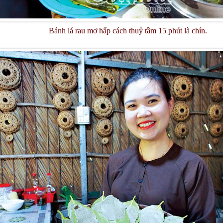
Bánh lá rau mơ hấp cách thuỷ tầm 15 phút là chín.