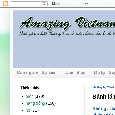
Con người - Sự kiện
Cảm nhận
Du ký - S
Thiên nhiên
26 thg 6, 2024
Bánh lá
biển
(379)
hang động
(158)
Những ai từ
hồ
(71)
phần ký ức 