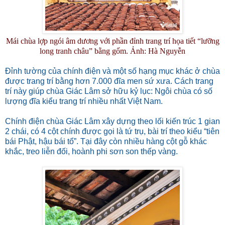
Mái chùa lợp ngói âm dương với phần đỉnh trang trí họa tiết “lưỡng
long tranh châu” bằng gốm. Ảnh: Hà Nguyễn
Đỉnh tường của chính điện và một số hạng mục khác ở chùa
được trang trí bằng hơn 7.000 đĩa men sứ xưa. Cách trang
trí này giúp chùa Giác Lâm sở hữu kỷ lục: Ngôi chùa có số
lượng đĩa kiểu trang trí nhiều nhất Việt Nam.
Chính điện chùa Giác Lâm xây dựng theo lối kiến trúc 1 gian
2 chái, có 4 cột chính được gọi là tứ trụ, bài trí theo kiểu “tiên
bái Phật, hậu bái tổ”. Tại đây còn nhiều hàng cột gỗ khác
khắc, treo liễn đối, hoành phi sơn son thếp vàng.