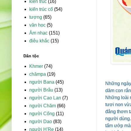
kiến trúc
(16)
kiến trúc cổ
(54)
tượng
(65)
văn học
(5)
Âm nhạc
(151)
điêu khắc
(15)
Dân tộc
Khmer
(74)
chămpa
(19)
người Bana
(45)
Những ngày 
người Brâu
(13)
dăm con rắn 
Những loài 
người Cao Lan
(7)
tươi non vừa
người Chăm
(66)
đắng thơm t
người Cống
(11)
người dùng. 
người Dao
(83)
tẩm ướp mà 
người H'Re
(14)