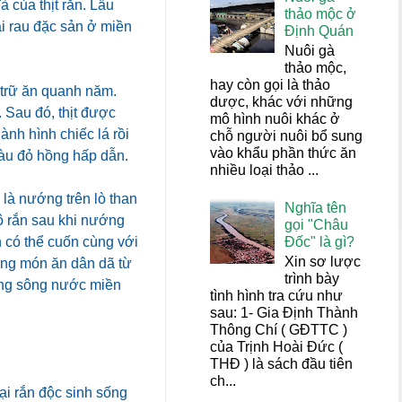
à của thịt rắn. Lẩu
thảo mộc ở
ại rau đặc sản ở miền
Định Quán
Nuôi gà
thảo mộc,
hay còn gọi là thảo
 trữ ăn quanh năm.
dược, khác với những
. Sau đó, thịt được
mô hình nuôi khác ở
ành hình chiếc lá rồi
chỗ người nuôi bổ sung
vào khẩu phần thức ăn
màu đỏ hồng hấp dẫn.
nhiều loại thảo ...
là nướng trên lò than
Nghĩa tên
hô rắn sau khi nướng
gọi "Châu
Đốc" là gì?
 có thể cuốn cùng với
Xin sơ lược
ững món ăn dân dã từ
trình bày
vùng sông nước miền
tình hình tra cứu như
sau: 1- Gia Định Thành
Thông Chí ( GĐTTC )
của Trịnh Hoài Đức (
THĐ ) là sách đầu tiên
ch...
i rắn độc sinh sống