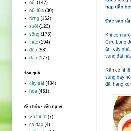
núi
(147)
hấp dẫn bởi
núi lửa
(30)
rừng
(162)
Đặc sản rắ
suối
(123)
sông
(173)
Khi con nướ
thác
(194)
Cửu Long đư
ăn “cây nhà
đèo
(58)
vùng đất này
đảo
(177)
Rắn có nhiề
Hoa quả
súng hay hổ
cây trái
(484)
đãi hàng xó
hoa
(461)
Văn hóa - văn nghệ
Võ thuật
(7)
ca dao
(4)