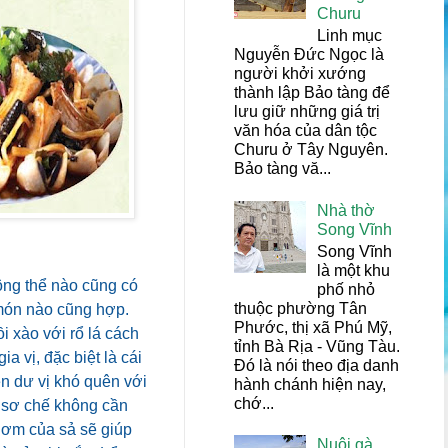
Churu
Linh mục
Nguyễn Đức Ngọc là
người khởi xướng
thành lập Bảo tàng để
lưu giữ những giá trị
văn hóa của dân tộc
Churu ở Tây Nguyên.
Bảo tàng vă...
Nhà thờ
Song Vĩnh
Song Vĩnh
là một khu
ông thể nào cũng có
phố nhỏ
thuộc phường Tân
 món nào cũng hợp.
Phước, thị xã Phú Mỹ,
 xào với rổ lá cách
tỉnh Bà Rịa - Vũng Tàu.
 vị, đặc biệt là cái
Đó là nói theo địa danh
n dư vị khó quên với
hành chánh hiện nay,
chớ...
i sơ chế không cần
hơm của sả sẽ giúp
Nuôi gà