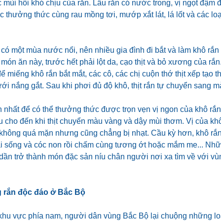
 mùi hôi khó chịu của rắn. Lẩu rắn có nước trong, vị ngọt đậm đ
thưởng thức cùng rau mồng tơi, mướp xắt lát, lá lốt và các lo
có một mùa nước nổi, nên nhiều gia đình đi bắt và làm khô rắn
món ăn này, trước hết phải lột da, cạo thịt và bỏ xương của rắn
để miếng khô rắn bắt mắt, các cô, các chị cuộn thớ thịt xếp tạo th
ới nắng gắt. Sau khi phơi đủ độ khô, thịt rắn tự chuyển sang 
nhất để có thể thưởng thức được trọn vẹn vị ngon của khô rắn 
riu cho đến khi thịt chuyển màu vàng và dậy mùi thơm. Vị của k
t, không quá mặn nhưng cũng chẳng bị nhạt. Cầu kỳ hơn, khô rắn
ài sống và cóc non rồi chấm cùng tương ớt hoặc mắm me... Nh
n dần trở thành món đặc sản níu chân người nơi xa tìm về với 
 rắn độc đáo ở Bắc Bộ
hu vực phía nam, người dân vùng Bắc Bộ lại chuộng những loạ