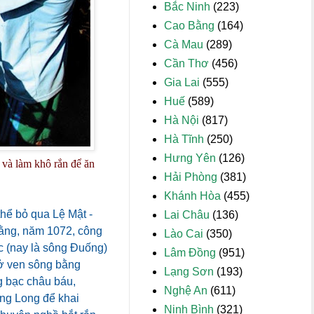
Bắc Ninh
(223)
Cao Bằng
(164)
Cà Mau
(289)
Cần Thơ
(456)
Gia Lai
(555)
Huế
(589)
Hà Nội
(817)
Hà Tĩnh
(250)
Hưng Yên
(126)
 và làm khô rắn để ăn
Hải Phòng
(381)
Khánh Hòa
(455)
hể bỏ qua Lệ Mật -
Lai Châu
(136)
 rằng, năm 1072, công
Lào Cai
(350)
c (nay là sông Đuống)
Lâm Đồng
(951)
 ở ven sông bằng
Lạng Sơn
(193)
g bạc châu báu,
Nghệ An
(611)
ăng Long để khai
Ninh Bình
(321)