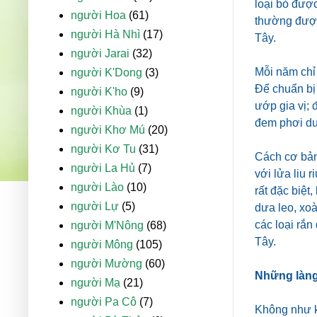
loại bỏ được
người Hoa
(61)
thường được 
người Hà Nhì
(17)
Tây.
người Jarai
(32)
Mỗi năm chỉ 
người K'Dong
(3)
Để chuẩn bị 
người K'ho
(9)
ướp gia vị; 
người Khùa
(1)
đem phơi dư
người Khơ Mú
(20)
người Kơ Tu
(31)
Cách cơ bản 
người La Hủ
(7)
với lửa liu 
người Lào
(10)
rất đặc biệ
người Lự
(5)
dưa leo, xo
các loại rắ
người M'Nông
(68)
Tây.
người Mông
(105)
người Mường
(60)
Những làng
người Mạ
(21)
người Pa Cô
(7)
Không như k