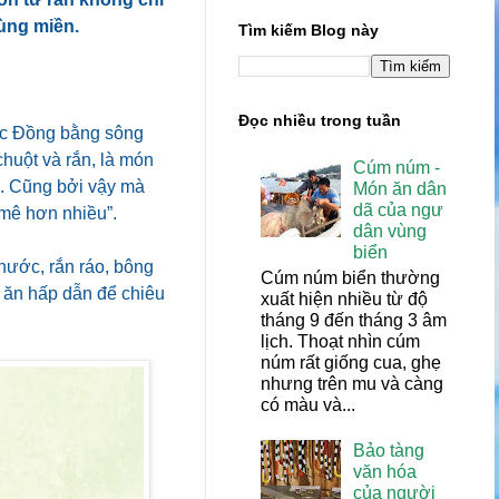
vùng miền.
Tìm kiếm Blog này
Đọc nhiều trong tuần
ực Đồng bằng sông
huột và rắn, là món
Cúm núm -
. Cũng bởi vậy mà
Món ăn dân
dã của ngư
u mê hơn nhiều”.
dân vùng
biển
nước, rắn ráo, bông
Cúm núm biển thường
 ăn hấp dẫn để chiêu
xuất hiện nhiều từ độ
tháng 9 đến tháng 3 âm
lịch. Thoạt nhìn cúm
núm rất giống cua, ghẹ
nhưng trên mu và càng
có màu và...
Bảo tàng
văn hóa
của người