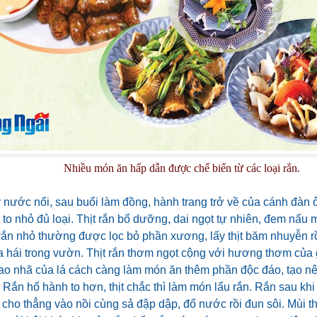
Nhiều món ăn hấp dẫn được chế biến từ các loại rắn.
nước nổi, sau buổi làm đồng, hành trang trở về của cánh đàn 
to nhỏ đủ loại. Thịt rắn bổ dưỡng, dai ngọt tự nhiên, đem nấu
rắn nhỏ thường được lọc bỏ phần xương, lấy thịt băm nhuyễn rồi
 hái trong vườn. Thịt rắn thơm ngọt cộng với hương thơm của gia
ao nhã của lá cách càng làm món ăn thêm phần độc đáo, tạo nê
Rắn hổ hành to hơn, thịt chắc thì làm món lẩu rắn. Rắn sau kh
cho thẳng vào nồi cùng sả đập dập, đổ nước rồi đun sôi. Mùi t