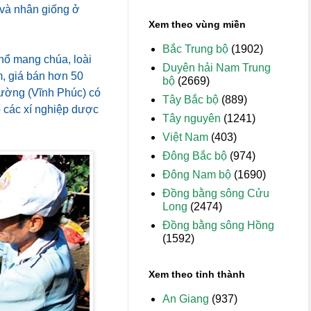
 và nhân giống ở
Xem theo vùng miền
Bắc Trung bộ
(1902)
hổ mang chúa, loài
Duyên hải Nam Trung
6m, giá bán hơn 50
bộ
(2669)
Tường (Vĩnh Phúc) có
Tây Bắc bộ
(889)
o các xí nghiệp dược
Tây nguyên
(1241)
Việt Nam
(403)
Đông Bắc bộ
(974)
Đông Nam bộ
(1690)
Đồng bằng sông Cửu
Long
(2474)
Đồng bằng sông Hồng
(1592)
Xem theo tỉnh thành
An Giang
(937)