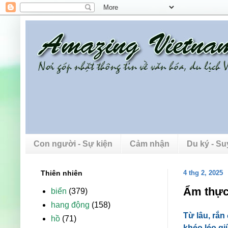
Con người - Sự kiện
Cảm nhận
Du ký - S
Thiên nhiên
4 thg 2, 2025
Ẩm thực
biển
(379)
hang động
(158)
Từ lâu, rắn
hồ
(71)
khéo léo gi