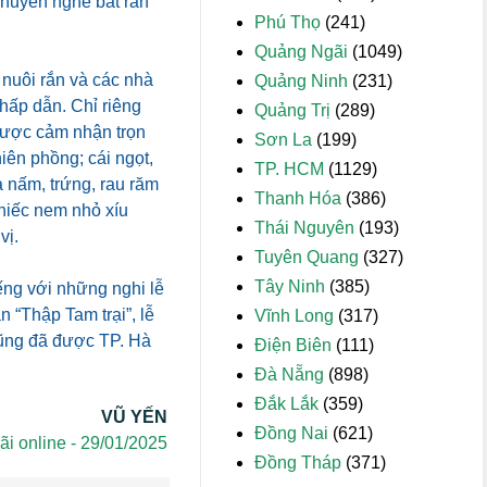
 chuyên nghề bắt rắn
Phú Thọ
(241)
Quảng Ngãi
(1049)
nuôi rắn và các nhà
Quảng Ninh
(231)
hấp dẫn. Chỉ riêng
Quảng Trị
(289)
được cảm nhận trọn
Sơn La
(199)
iên phồng; cái ngọt,
TP. HCM
(1129)
a nấm, trứng, rau răm
Thanh Hóa
(386)
chiếc nem nhỏ xíu
Thái Nguyên
(193)
vị.
Tuyên Quang
(327)
Tây Ninh
(385)
ếng với những nghi lễ
n “Thập Tam trại”, lễ
Vĩnh Long
(317)
ũng đã được TP. Hà
Điện Biên
(111)
Đà Nẵng
(898)
Đắk Lắk
(359)
VŨ YẾN
Đồng Nai
(621)
i online - 29/01/2025
Đồng Tháp
(371)