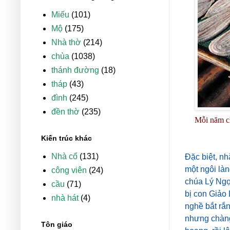
Miếu
(101)
Mộ
(175)
Nhà thờ
(214)
chùa
(1038)
thánh đường
(18)
tháp
(43)
đình
(245)
đền thờ
(235)
Mỗi năm ch
Kiến trúc khác
Nhà cổ
(131)
Đặc biệt, n
một ngôi làn
công viên
(24)
chúa Lý Ngọ
cầu
(71)
bị con Giảo 
nhà hát
(4)
nghề bắt rắ
nhưng chàng
Tôn giáo