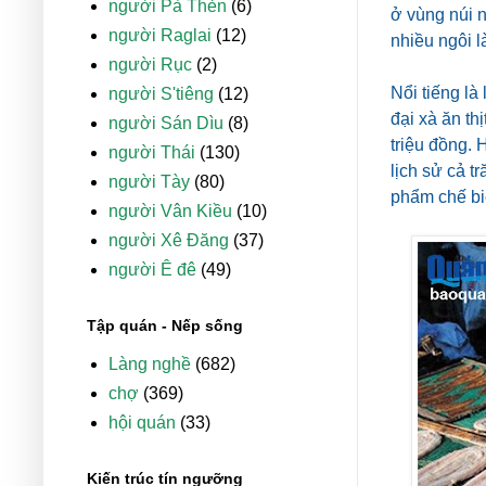
người Pà Thẻn
(6)
ở vùng núi n
người Raglai
(12)
nhiều ngôi 
người Rục
(2)
Nổi tiếng l
người S'tiêng
(12)
đại xà ăn th
người Sán Dìu
(8)
triệu đồng.
người Thái
(130)
lịch sử cả 
người Tày
(80)
phẩm chế bi
người Vân Kiều
(10)
người Xê Đăng
(37)
người Ê đê
(49)
Tập quán - Nếp sống
Làng nghề
(682)
chợ
(369)
hội quán
(33)
Kiến trúc tín ngưỡng