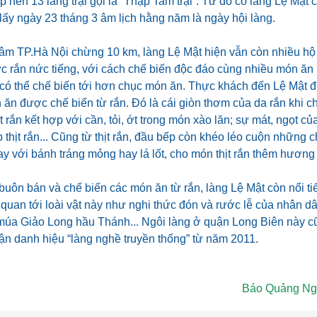
ập nên 13 làng trại gọi là “Thập Tam trại”. Từ đó có làng Lệ Mật
 lấy ngày 23 tháng 3 âm lịch hằng năm là ngày hội làng.
tâm TP.Hà Nội chừng 10 km, làng Lệ Mật hiện vẫn còn nhiều hộ 
c rắn nức tiếng, với cách chế biến độc đáo cùng nhiều món ăn 
 có thể chế biến tới hơn chục món ăn. Thực khách đến Lệ Mật 
ăn được chế biến từ rắn. Đó là cái giòn thơm của da rắn khi ch
t rắn kết hợp với cần, tỏi, ớt trong món xào lăn; sự mát, ngọt củ
p thịt rắn... Cũng từ thịt rắn, đầu bếp còn khéo léo cuộn những 
y với bánh tráng mỏng hay lá lốt, cho món thịt rắn thêm hương 
buôn bán và chế biến các món ăn từ rắn, làng Lệ Mật còn nổi ti
 quan tới loài vật này như nghi thức đón và rước lễ của nhân dâ
úa Giảo Long hầu Thánh... Ngôi làng ở quận Long Biên này c
ận danh hiệu “làng nghề truyền thống” từ năm 2011.
Báo Quảng Ngã