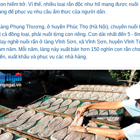
on hiểm trở. Vì thế, nhiều loại rắn độc như hổ mang được nuôi
làng để phục vụ nhu cầu ẩm thực của người dân.
à làng Phụng Thượng, ở huyện Phúc Thọ (Hà Nội), chuyên nuôi 
ịt cả đồng loại, phải nuôi từng con riêng. Con dài nhất đến 5 - 
 Hay nghề nuôi rắn ở làng Vĩnh Sơn, xã Vĩnh Sơn, huyện Vĩnh 
trăm năm. Mỗi năm, làng này xuất bán hơn 150 nghìn con rắn ch
ến, xuất khẩu và phục vụ các nhà hàng.