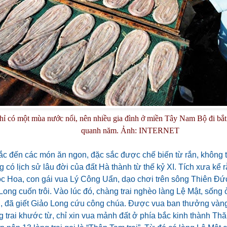
ỉ có một mùa nước nổi, nên nhiều gia đình ở miền Tây Nam Bộ đi bắt
quanh năm. Ảnh: INTERNET
hắc đến các món ăn ngon, đặc sắc được chế biến từ rắn, không t
g có lịch sử lâu đời của đất Hà thành từ thế kỷ XI. Tích xưa kể
c Hoa, con gái vua Lý Công Uẩn, dạo chơi trên sông Thiên Đứ
Long cuốn trôi. Vào lúc đó, chàng trai nghèo làng Lệ Mật, sống
n, đã giết Giảo Long cứu công chúa. Được vua ban thưởng vàn
 trai khước từ, chỉ xin vua mảnh đất ở phía bắc kinh thành Th