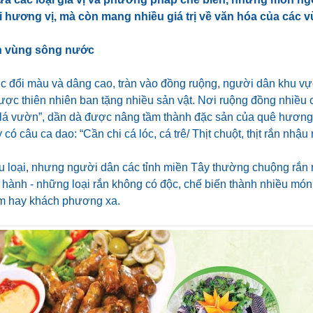
 hương vị, mà còn mang nhiều giá trị về văn hóa của các 
n vùng sông nước
c đổi màu và dâng cao, tràn vào đồng ruộng, người dân khu v
ợc thiên nhiên ban tặng nhiều sản vật. Nơi ruộng đồng nhiều c
 lá vườn”, dần dà được nâng tầm thành đặc sản của quê hương
 có câu ca dao: “Cần chi cá lóc, cá trê/ Thịt chuột, thịt rắn nhậ
u loại, nhưng người dân các tỉnh miền Tây thường chuộng rắn 
 hành - những loại rắn không có độc, chế biến thành nhiều món
m hay khách phương xa.