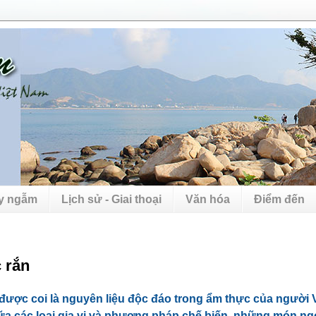
uy ngẫm
Lịch sử - Giai thoại
Văn hóa
Điểm đến
 rắn
 được coi là nguyên liệu độc đáo trong ẩm thực của người V
ữa các loại gia vị và phương pháp chế biến, những món ng