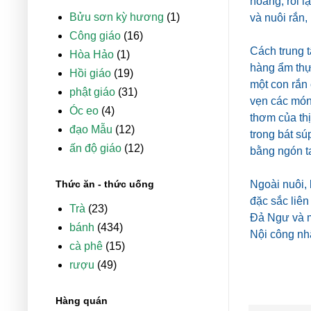
hoang, rồi l
Bửu sơn kỳ hương
(1)
và nuôi rắn,
Công giáo
(16)
Cách trung 
Hòa Hảo
(1)
hàng ẩm thự
Hồi giáo
(19)
một con rắn
phật giáo
(31)
vẹn các món 
Óc eo
(4)
thơm của thị
đạo Mẫu
(12)
trong bát sú
ấn độ giáo
(12)
bằng ngón ta
Thức ăn - thức uống
Ngoài nuôi, 
đặc sắc liên
Trà
(23)
Đả Ngư và m
bánh
(434)
Nội công nh
cà phê
(15)
rượu
(49)
Hàng quán