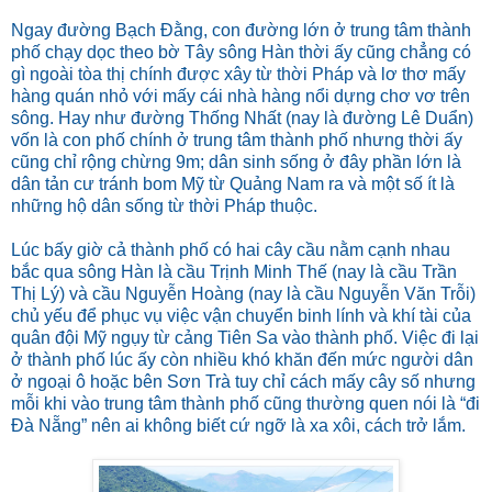
Ngay đường Bạch Đằng, con đường lớn ở trung tâm thành
phố chạy dọc theo bờ Tây sông Hàn thời ấy cũng chẳng có
gì ngoài tòa thị chính được xây từ thời Pháp và lơ thơ mấy
hàng quán nhỏ với mấy cái nhà hàng nổi dựng chơ vơ trên
sông. Hay như đường Thống Nhất (nay là đường Lê Duẩn)
vốn là con phố chính ở trung tâm thành phố nhưng thời ấy
cũng chỉ rộng chừng 9m; dân sinh sống ở đây phần lớn là
dân tản cư tránh bom Mỹ từ Quảng Nam ra và một số ít là
những hộ dân sống từ thời Pháp thuộc.
Lúc bấy giờ cả thành phố có hai cây cầu nằm cạnh nhau
bắc qua sông Hàn là cầu Trịnh Minh Thế (nay là cầu Trần
Thị Lý) và cầu Nguyễn Hoàng (nay là cầu Nguyễn Văn Trỗi)
chủ yếu để phục vụ việc vận chuyển binh lính và khí tài của
quân đội Mỹ ngụy từ cảng Tiên Sa vào thành phố. Việc đi lại
ở thành phố lúc ấy còn nhiều khó khăn đến mức người dân
ở ngoại ô hoặc bên Sơn Trà tuy chỉ cách mấy cây số nhưng
mỗi khi vào trung tâm thành phố cũng thường quen nói là “đi
Đà Nẵng” nên ai không biết cứ ngỡ là xa xôi, cách trở lắm.