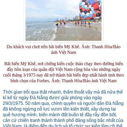
Du khách vui chơi trên bãi biển Mỹ Khê. Ảnh: Thanh Hòa/Báo
ảnh Việt Nam
Bãi biển Mỹ Khê, nơi chứng kiến cuộc tháo chạy theo đường biển
đầy hỗn loạn của quân đội Việt Nam cộng hòa vào những ngày
cuối tháng 3/1975 nay đã trở thành bãi biển đẹp nhất hành tinh theo
bình chọn của Forbes. Ảnh: Thanh Hòa/Báo ảnh Việt Nam
Thời gian trôi qua thật nhanh, thấm thoắt vậy mà đã nửa thế
kỉ kể từ ngày Đà Nẵng được giải phóng vào ngày
29/3/1975. 50 năm qua, chính quyền và người dân Đà Nẵng
đã không ngừng nỗ lực vươn lên kiến thiết, xây dựng lại
quê hương mình, biến mảnh đất buồn tẻ đầy rẫy đồn bốt,
căn cứ chiến tranh thành thành phố đáng sống bậc nhất của
Việt Nam, là điểm đến du lịch và tổ chức sự kiện tầm cỡ thế