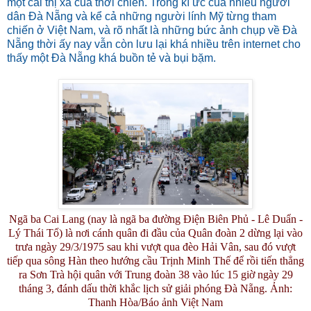
một cái thị xã của thời chiến. Trong kí ức của nhiều người
dân Đà Nẵng và kể cả những người lính Mỹ từng tham
chiến ở Việt Nam, và rõ nhất là những bức ảnh chụp về Đà
Nẵng thời ấy nay vẫn còn lưu lại khá nhiều trên internet cho
thấy một Đà Nẵng khá buồn tẻ và bụi bặm.
Ngã ba Cai Lang (nay là ngã ba đường Điện Biên Phủ - Lê Duẩn -
Lý Thái Tổ) là nơi cánh quân đi đầu của Quân đoàn 2 dừng lại vào
trưa ngày 29/3/1975 sau khi vượt qua đèo Hải Vân, sau đó vượt
tiếp qua sông Hàn theo hướng cầu Trịnh Minh Thế để rồi tiến thẳng
ra Sơn Trà hội quân với Trung đoàn 38 vào lúc 15 giờ ngày 29
tháng 3, đánh dấu thời khắc lịch sử giải phóng Đà Nẵng. Ảnh:
Thanh Hòa/Báo ảnh Việt Nam