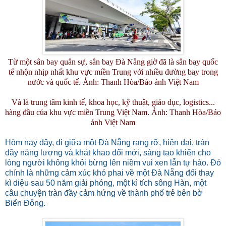
Từ một sân bay quân sự, sân bay Đà Nẵng giờ đã là sân bay quốc
tế nhộn nhịp nhất khu vực miền Trung với nhiều đường bay trong
nước và quốc tế. Ảnh: Thanh Hòa/Báo ảnh Việt Nam
Và là trung tâm kinh tế, khoa học, kỹ thuật, giáo dục, logistics...
hàng đầu của khu vực miền Trung Việt Nam. Ảnh: Thanh Hòa/Báo
ảnh Việt Nam
Hôm nay đây, đi giữa một Đà Nẵng rạng rỡ, hiện đại, tràn
đầy năng lượng và khát khao đổi mới, sáng tạo khiến cho
lòng người không khỏi bừng lên niềm vui xen lẫn tự hào. Đó
chính là những cảm xúc khó phai về một Đà Nẵng đổi thay
kì diệu sau 50 năm giải phóng, một kì tích sông Hàn, một
câu chuyện tràn đầy cảm hứng về thành phố trẻ bên bờ
Biển Đông.