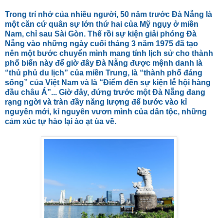
Trong trí nhớ của nhiều người, 50 năm trước Đà Nẵng là
một căn cứ quân sự lớn thứ hai của Mỹ ngụy ở miền
Nam, chỉ sau Sài Gòn. Thế rồi sự kiện giải phóng Đà
Nẵng vào những ngày cuối tháng 3 năm 1975 đã tạo
nên một bước chuyển mình mang tính lịch sử cho thành
phố biển này để giờ đây Đà Nẵng được mệnh danh là
“thủ phủ du lịch” của miền Trung, là “thành phố đáng
sống” của Việt Nam và là “Điểm đến sự kiện lễ hội hàng
đầu châu Á”... Giờ đây, đứng trước một Đà Nẵng đang
rạng ngời và tràn đầy năng lượng để bước vào kỉ
nguyên mới, kỉ nguyên vươn mình của dân tộc, những
cảm xúc tự hào lại ào ạt ùa về.