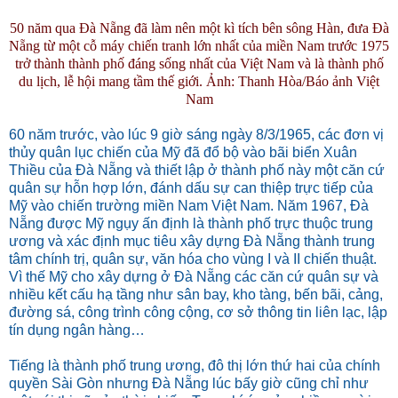
50 năm qua Đà Nẵng đã làm nên một kì tích bên sông Hàn, đưa Đà
Nẵng từ một cỗ máy chiến tranh lớn nhất của miền Nam trước 1975
trở thành thành phố đáng sống nhất của Việt Nam và là thành phố
du lịch, lễ hội mang tầm thế giới. Ảnh: Thanh Hòa/Báo ảnh Việt
Nam
60 năm trước, vào lúc 9 giờ sáng ngày 8/3/1965, các đơn vị
thủy quân lục chiến của Mỹ đã đổ bộ vào bãi biển Xuân
Thiều của Đà Nẵng và thiết lập ở thành phố này một căn cứ
quân sự hỗn hợp lớn, đánh dấu sự can thiệp trực tiếp của
Mỹ vào chiến trường miền Nam Việt Nam. Năm 1967, Đà
Nẵng được Mỹ ngụy ấn định là thành phố trực thuộc trung
ương và xác định mục tiêu xây dựng Đà Nẵng thành trung
tâm chính trị, quân sự, văn hóa cho vùng I và II chiến thuật.
Vì thế Mỹ cho xây dựng ở Đà Nẵng các căn cứ quân sự và
nhiều kết cấu hạ tầng như sân bay, kho tàng, bến bãi, cảng,
đường sá, công trình công cộng, cơ sở thông tin liên lạc, lập
tín dụng ngân hàng…
Tiếng là thành phố trung ương, đô thị lớn thứ hai của chính
quyền Sài Gòn nhưng Đà Nẵng lúc bấy giờ cũng chỉ như