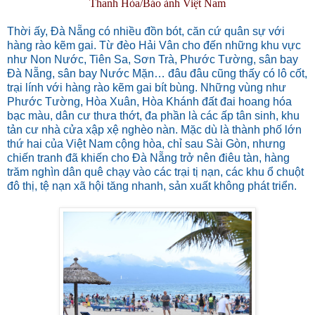
Thanh Hòa/Báo ảnh Việt Nam
Thời ấy, Đà Nẵng có nhiều đồn bót, căn cứ quân sự với
hàng rào kẽm gai. Từ đèo Hải Vân cho đến những khu vực
như Non Nước, Tiên Sa, Sơn Trà, Phước Tường, sân bay
Đà Nẵng, sân bay Nước Mặn… đâu đâu cũng thấy có lô cốt,
trại lính với hàng rào kẽm gai bít bùng. Những vùng như
Phước Tường, Hòa Xuân, Hòa Khánh đất đai hoang hóa
bạc màu, dân cư thưa thớt, đa phần là các ấp tân sinh, khu
tản cư nhà cửa xập xệ nghèo nàn. Mặc dù là thành phố lớn
thứ hai của Việt Nam cộng hòa, chỉ sau Sài Gòn, nhưng
chiến tranh đã khiến cho Đà Nẵng trở nên điêu tàn, hàng
trăm nghìn dân quê chạy vào các trại tị nạn, các khu ổ chuột
đô thị, tệ nạn xã hội tăng nhanh, sản xuất không phát triển.