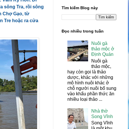
a sông Tra, rồi sông
Tìm kiếm Blog này
h Chợ Gạo, từ
ến Tre hoặc ra cửa
Đọc nhiều trong tuần
Nuôi gà
thảo mộc ở
Định Quán
Nuôi gà
thảo mộc,
hay còn gọi là thảo
dược, khác với những
mô hình nuôi khác ở
chỗ người nuôi bổ sung
vào khẩu phần thức ăn
nhiều loại thảo ...
Nhà thờ
Song Vĩnh
Song Vĩnh
là một khu