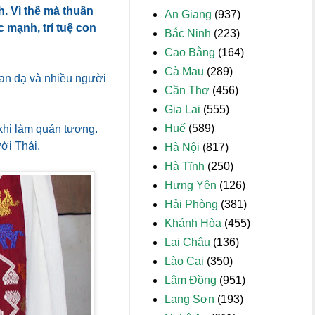
h. Vì thế mà thuần
An Giang
(937)
mạnh, trí tuệ con
Bắc Ninh
(223)
Cao Bằng
(164)
Cà Mau
(289)
gan dạ và nhiều người
Cần Thơ
(456)
Gia Lai
(555)
Huế
(589)
 khi làm quản tượng.
ời Thái.
Hà Nội
(817)
Hà Tĩnh
(250)
Hưng Yên
(126)
Hải Phòng
(381)
Khánh Hòa
(455)
Lai Châu
(136)
Lào Cai
(350)
Lâm Đồng
(951)
Lạng Sơn
(193)