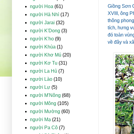
Giồng Sơn Qu
người Hoa
(61)
XVIII, ông 
người Hà Nhì
(17)
thông phong 
người Jarai
(32)
tích, hưng v
người K'Dong
(3)
đó toàn vùn
người K'ho
(9)
về đây và xâ
người Khùa
(1)
người Khơ Mú
(20)
người Kơ Tu
(31)
người La Hủ
(7)
người Lào
(10)
người Lự
(5)
người M'Nông
(68)
người Mông
(105)
người Mường
(60)
người Mạ
(21)
người Pa Cô
(7)