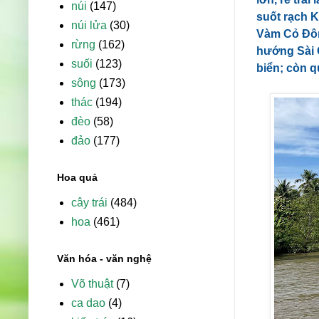
núi
(147)
suốt rạch K
núi lửa
(30)
Vàm Cỏ Đôn
rừng
(162)
hướng Sài G
suối
(123)
biển; còn q
sông
(173)
thác
(194)
đèo
(58)
đảo
(177)
Hoa quả
cây trái
(484)
hoa
(461)
Văn hóa - văn nghệ
Võ thuật
(7)
ca dao
(4)