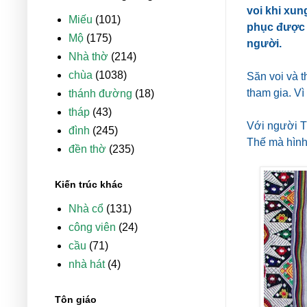
voi khi xun
Miếu
(101)
phục được 
Mộ
(175)
người.
Nhà thờ
(214)
chùa
(1038)
Săn voi và t
tham gia. Vì
thánh đường
(18)
tháp
(43)
Với người Th
đình
(245)
Thế mà hình 
đền thờ
(235)
Kiến trúc khác
Nhà cổ
(131)
công viên
(24)
cầu
(71)
nhà hát
(4)
Tôn giáo