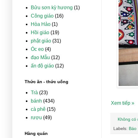
Bửu sơn kỳ hương
(1)
Công giáo
(16)
Hòa Hảo
(1)
Hồi giáo
(19)
phật giáo
(31)
Óc eo
(4)
đạo Mẫu
(12)
ấn độ giáo
(12)
Thức ăn - thức uống
Trà
(23)
bánh
(434)
Xem tiếp »
cà phê
(15)
rượu
(49)
Không có 
Labels:
Báo
Hàng quán