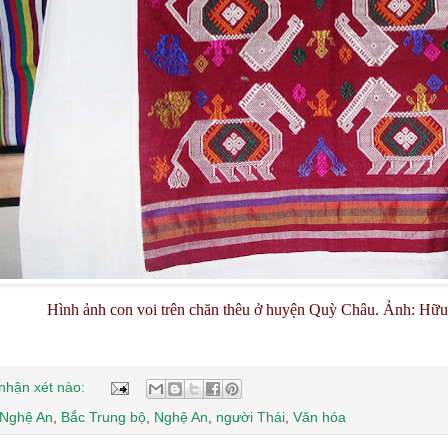
Hình ảnh con voi trên chăn thêu ở huyện Quỳ Châu. Ảnh: Hữu
nhận xét nào:
 Nghệ An
,
Bắc Trung bộ
,
Nghệ An
,
người Thái
,
Văn hóa