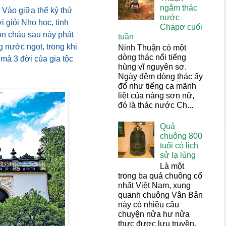
ngắm thác
 Vào giữa thế kỷ thứ
nước
 giỏi Nho học, tinh
Chapơ cuối
con cháu sau này phát
tuần
g nước ngọt, trong khi
Ninh Thuận có một
dòng thác nổi tiếng
mả 3 đời của gia tộc
hùng vĩ nguyên sơ.
Ngày đêm dòng thác ấy
đổ như tiếng ca mãnh
liệt của nàng sơn nữ,
đó là thác nước Ch...
Quả
chuông 800
tuổi có lịch
sử lạ lùng
Là một
trong ba quả chuông cổ
nhất Việt Nam, xung
quanh chuông Vân Bản
này có nhiều câu
chuyện nửa hư nửa
thực được lưu truyền,