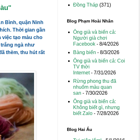
Đồng Tháp
(371)
màu"
Blog Phạm Hoài Nhân
n Bình, quận Ninh
thích. Thời gian gần
Ông già và biển cả:
a việc tạo màu cho
Người già chơi
Facebook
- 8/4/2026
u trắng ngà như
Bàng biển
- 8/3/2026
đã thèm, thu hút rất
Ông già và biển cả: Coi
TV thời
Internet
- 7/31/2026
Rừng phong thu đã
nhuốm màu quan
san
- 7/30/2026
Ông già và biển cả:
Không biết gì, nhưng
biết Zalo
- 7/28/2026
Blog Hai Ẩu