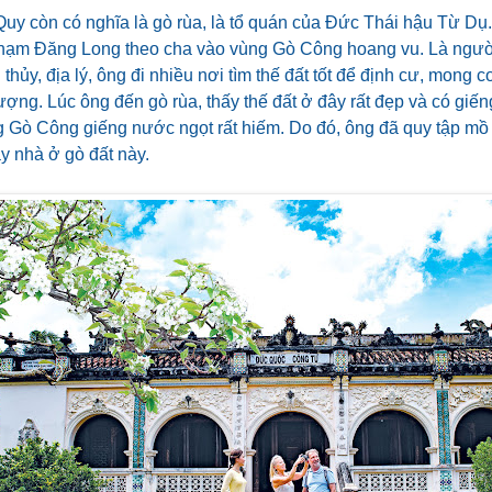
y còn có nghĩa là gò rùa, là tổ quán của Đức Thái hậu Từ Dụ.
Phạm Đăng Long theo cha vào vùng Gò Công hoang vu. Là người
thủy, địa lý, ông đi nhiều nơi tìm thế đất tốt để định cư, mong 
ượng. Lúc ông đến gò rùa, thấy thế đất ở đây rất đẹp và có giến
g Gò Công giếng nước ngọt rất hiếm. Do đó, ông đã quy tập mồ 
y nhà ở gò đất này.