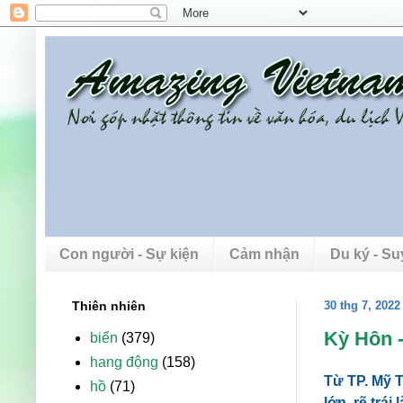
Con người - Sự kiện
Cảm nhận
Du ký - S
Thiên nhiên
30 thg 7, 2022
Kỳ Hôn -
biển
(379)
hang động
(158)
Từ TP. Mỹ T
hồ
(71)
lớn, rẽ trá