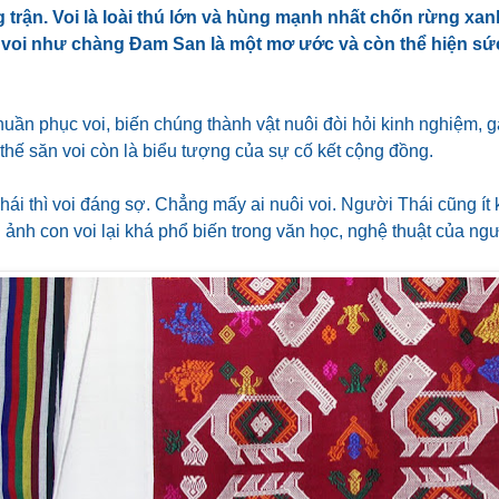
g trận. Voi là loài thú lớn và hùng mạnh nhất chốn rừng xan
voi như chàng Đam San là một mơ ước và còn thể hiện sức 
huần phục voi, biến chúng thành vật nuôi đòi hỏi kinh nghiệm, 
 thế săn voi còn là biểu tượng của sự cố kết cộng đồng.
ái thì voi đáng sợ. Chẳng mấy ai nuôi voi. Người Thái cũng ít
ảnh con voi lại khá phổ biến trong văn học, nghệ thuật của ngư