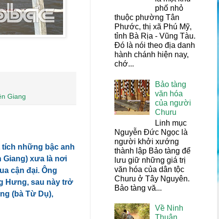
phố nhỏ
thuộc phường Tân
Phước, thị xã Phú Mỹ,
tỉnh Bà Rịa - Vũng Tàu.
Đó là nói theo địa danh
hành chánh hiện nay,
chớ...
Bảo tàng
văn hóa
ền Giang
của người
Churu
Linh mục
Nguyễn Đức Ngọc là
người khởi xướng
t tích những bậc anh
thành lập Bảo tàng để
 Giang) xưa là nơi
lưu giữ những giá trị
văn hóa của dân tộc
vua cận đại. Ông
Churu ở Tây Nguyên.
g Hưng, sau này trở
Bảo tàng vă...
ng (bà Từ Dụ),
Về Ninh
Thuận