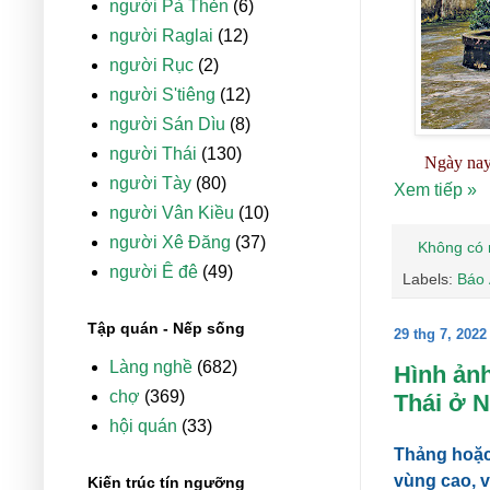
người Pà Thẻn
(6)
người Raglai
(12)
người Rục
(2)
người S'tiêng
(12)
người Sán Dìu
(8)
người Thái
(130)
Ngày nay
người Tày
(80)
Xem tiếp »
người Vân Kiều
(10)
người Xê Đăng
(37)
Không có 
người Ê đê
(49)
Labels:
Báo 
Tập quán - Nếp sống
29 thg 7, 2022
Làng nghề
(682)
Hình ản
chợ
(369)
Thái ở 
hội quán
(33)
Thảng hoặc
vùng cao, 
Kiến trúc tín ngưỡng