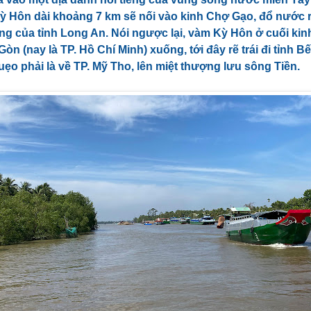
ỳ Hôn dài khoảng 7 km sẽ nối vào kinh Chợ Gạo, đổ nước r
g của tỉnh Long An. Nói ngược lại, vàm Kỳ Hôn ở cuối kin
òn (nay là TP. Hồ Chí Minh) xuống, tới đây rẽ trái đi tỉnh B
uẹo phải là về TP. Mỹ Tho, lên miệt thượng lưu sông Tiền.