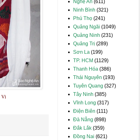
Nghệ An
(611)
Ninh Bình
(321)
Phú Thọ
(241)
Quảng Ngãi
(1049)
Quảng Ninh
(231)
Quảng Trị
(289)
Sơn La
(199)
TP. HCM
(1129)
Thanh Hóa
(386)
Thái Nguyên
(193)
Tuyên Quang
(327)
Tây Ninh
(385)
 Vi
Vĩnh Long
(317)
Điện Biên
(111)
Đà Nẵng
(898)
Đắk Lắk
(359)
Đồng Nai
(621)