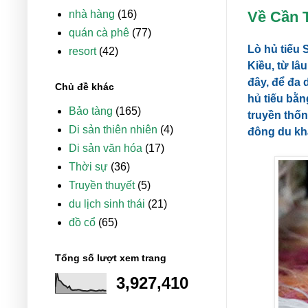
Về Cần T
nhà hàng
(16)
quán cà phê
(77)
Lò hủ tiếu
resort
(42)
Kiều, từ lâ
đây, để đa 
Chủ đề khác
hủ tiếu bằn
Bảo tàng
(165)
truyền thốn
Di sản thiên nhiên
(4)
đông du khá
Di sản văn hóa
(17)
Thời sự
(36)
Truyền thuyết
(5)
du lịch sinh thái
(21)
đồ cổ
(65)
Tổng số lượt xem trang
3,927,410