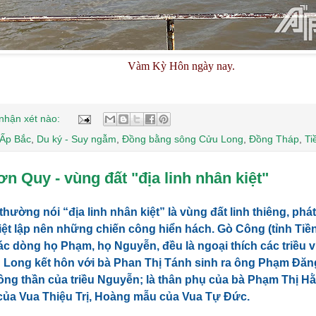
Vàm Kỳ Hôn ngày nay.
nhận xét nào:
Ấp Bắc
,
Du ký - Suy ngẫm
,
Đồng bằng sông Cửu Long
,
Đồng Tháp
,
Ti
n Quy - vùng đất "địa linh nhân kiệt"
hường nói “địa linh nhân kiệt” là vùng đất linh thiêng, phá
ệt lập nên những chiến công hiển hách. Gò Công (tỉnh Tiền
ác dòng họ Phạm, họ Nguyễn, đều là ngoại thích các triều 
Long kết hôn với bà Phan Thị Tánh sinh ra ông Phạm Đăn
ông thần của triều Nguyễn; là thân phụ của bà Phạm Thị Hằ
của Vua Thiệu Trị, Hoàng mẫu của Vua Tự Đức.