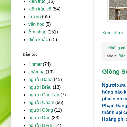
kiến trúc
(16)
kiến trúc cổ
(54)
tượng
(65)
văn học
(5)
Âm nhạc
(151)
Xem tiếp »
điêu khắc
(15)
Không có 
Dân tộc
Labels:
Báo 
Khmer
(74)
Giồng Sơ
chămpa
(19)
người Bana
(45)
Người xưa t
người Brâu
(13)
hùng hào ki
người Cao Lan
(7)
phát sinh c
người Chăm
(66)
Phạm Đăng 
người Cống
(11)
thành đại c
người Dao
(83)
Hoàng phi 
người H'Re
(14)