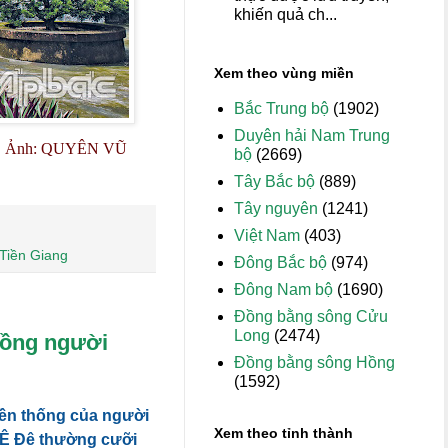
khiến quả ch...
Xem theo vùng miền
Bắc Trung bộ
(1902)
Duyên hải Nam Trung
tỉnh. Ảnh: QUYÊN VŨ
bộ
(2669)
Tây Bắc bộ
(889)
Tây nguyên
(1241)
Việt Nam
(403)
Tiền Giang
Đông Bắc bộ
(974)
Đông Nam bộ
(1690)
Đồng bằng sông Cửu
Long
(2474)
đồng người
Đồng bằng sông Hồng
(1592)
yền thống của người
Xem theo tỉnh thành
i Ê Đê thường cưỡi