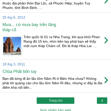
thuộc địa phận thôn Đại Lộc, xã Phước Hiệp, huyện Tuy
Phước, tỉnh Bình Định, ...
25 thg 6, 2012
Mưa... cứ mưa bay trên tầng
tháp cổ
›
Trên quốc lộ 01 ra Nha Trang, khi qua khỏi Phan
Rang độ 15 km, nhìn bên tay phải bạn sẽ thấy
một cụm tháp Chàm cổ. Đó là tháp Hòa Lai. ...
18 thg 3, 2011
Chùa Phật bốn tay
›
Bạn đã từng đi ăn lẩu tôm Năm Ri ở Biên Hòa chưa? Không
phải tôi quảng cáo cho lẩu tôm Năm Ri đâu, nhưng vì đây là địa
điểm khá nổi tiến...
›
Trang chủ
Xem phiên bản web