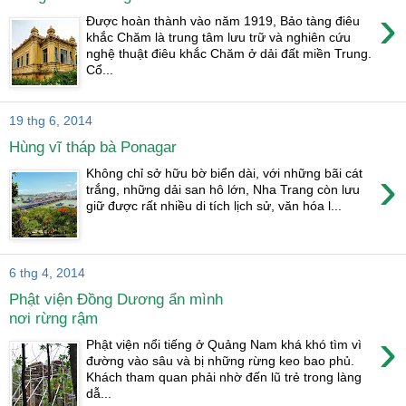
›
Được hoàn thành vào năm 1919, Bảo tàng điêu
khắc Chăm là trung tâm lưu trữ và nghiên cứu
nghệ thuật điêu khắc Chăm ở dải đất miền Trung.
Cổ...
19 thg 6, 2014
Hùng vĩ tháp bà Ponagar
›
Không chỉ sở hữu bờ biển dài, với những bãi cát
trắng, những dải san hô lớn, Nha Trang còn lưu
giữ được rất nhiều di tích lịch sử, văn hóa l...
6 thg 4, 2014
Phật viện Đồng Dương ẩn mình
nơi rừng rậm
›
Phật viện nổi tiếng ở Quảng Nam khá khó tìm vì
đường vào sâu và bị những rừng keo bao phủ.
Khách tham quan phải nhờ đến lũ trẻ trong làng
dẫ...