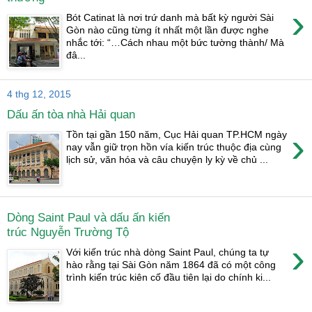
›
Bót Catinat là nơi trứ danh mà bất kỳ người Sài
Gòn nào cũng từng ít nhất một lần được nghe
nhắc tới: “…Cách nhau một bức tường thành/ Mà
đâ...
4 thg 12, 2015
Dấu ấn tòa nhà Hải quan
›
Tồn tại gần 150 năm, Cục Hải quan TP.HCM ngày
nay vẫn giữ trọn hồn vía kiến trúc thuộc địa cùng
lịch sử, văn hóa và câu chuyện ly kỳ về chủ ...
Dòng Saint Paul và dấu ấn kiến
trúc Nguyễn Trường Tộ
›
Với kiến trúc nhà dòng Saint Paul, chúng ta tự
hào rằng tại Sài Gòn năm 1864 đã có một công
trình kiến trúc kiên cố đầu tiên lại do chính ki...