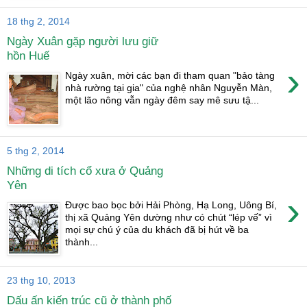
18 thg 2, 2014
Ngày Xuân gặp người lưu giữ
hồn Huế
›
Ngày xuân, mời các bạn đi tham quan "bảo tàng
nhà rường tại gia" của nghệ nhân Nguyễn Màn,
một lão nông vẫn ngày đêm say mê sưu tậ...
5 thg 2, 2014
Những di tích cổ xưa ở Quảng
Yên
›
Được bao bọc bởi Hải Phòng, Hạ Long, Uông Bí,
thị xã Quảng Yên dường như có chút “lép vế” vì
mọi sự chú ý của du khách đã bị hút về ba
thành...
23 thg 10, 2013
Dấu ấn kiến trúc cũ ở thành phố