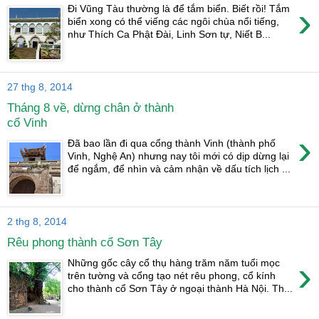
›
Đi Vũng Tàu thường là để tắm biển. Biết rồi! Tắm
biển xong có thể viếng các ngôi chùa nổi tiếng,
như Thích Ca Phật Đài, Linh Sơn tự, Niết B...
27 thg 8, 2014
Tháng 8 về, dừng chân ở thành
cổ Vinh
›
Đã bao lần đi qua cổng thành Vinh (thành phố
Vinh, Nghệ An) nhưng nay tôi mới có dịp dừng lại
để ngắm, để nhìn và cảm nhận về dấu tích lịch ...
2 thg 8, 2014
Rêu phong thành cổ Sơn Tây
›
Những gốc cây cổ thụ hàng trăm năm tuổi mọc
trên tường và cổng tạo nét rêu phong, cổ kính
cho thành cổ Sơn Tây ở ngoại thành Hà Nội. Th...