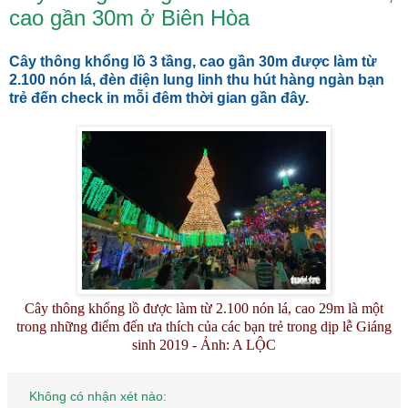
cao gần 30m ở Biên Hòa
Cây thông khổng lồ 3 tầng, cao gần 30m được làm từ
2.100 nón lá, đèn điện lung linh thu hút hàng ngàn bạn
trẻ đến check in mỗi đêm thời gian gần đây.
Cây thông khổng lồ được làm từ 2.100 nón lá, cao 29m là một
trong những điểm đến ưa thích của các bạn trẻ trong dịp lễ Giáng
sinh 2019 - Ảnh: A LỘC
Không có nhận xét nào: