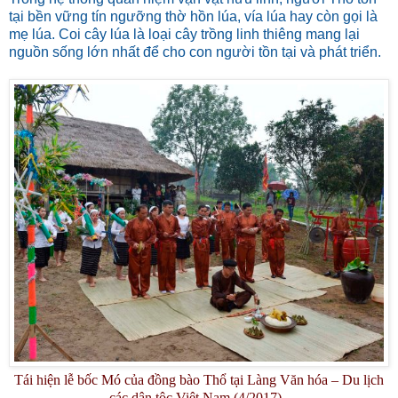
tại bền vững tín ngưỡng thờ hồn lúa, vía lúa hay còn gọi là
mẹ lúa. Coi cây lúa là loại cây trồng linh thiêng mang lại
nguồn sống lớn nhất để cho con người tồn tại và phát triển.
Tái hiện lễ bốc Mó của đồng bào Thổ tại Làng Văn hóa – Du lịch
các dân tộc Việt Nam (4/2017).