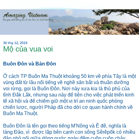
30 thg 12, 2019
Mộ của vua voi
Buôn Đôn và Bản Đôn
Ở cách TP Buôn Ma Thuột khoảng 50 km về phía Tây là một
vùng đất từ lâu nổi tiếng về nghề săn bắt và thuần dưỡng
voi rừng, gọi là Buôn Đôn. Nơi này xưa kia là thủ phủ của
tỉnh Đắk Lắk, nhưng sau này để tiện cho việc phát triển kinh
tế xã hội và để chiếm giữ một vị trí an ninh quốc phòng
chiến lược, người Pháp đã cho dời cơ quan hành chính về
Buôn Ma Thuột.
Buôn Ðôn là tên gọi theo tiếng M'Nông và Ê đê, nghĩa là
làng Ðảo, vì được lập bên cạnh con sông Sêrêpốk có nhiều
đảo nhỏ nổi giữa dòng nước ngày đêm cuồn cuộn chảy.