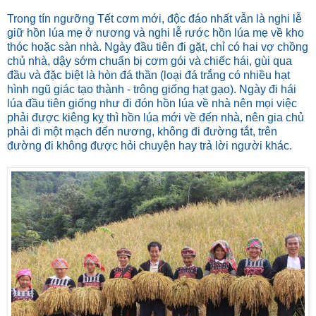
Trong tín ngưỡng Tết cơm mới, độc đáo nhất vẫn là nghi lễ
giữ hồn lúa mẹ ở nương và nghi lễ rước hồn lúa mẹ về kho
thóc hoặc sàn nhà. Ngày đầu tiên đi gặt, chỉ có hai vợ chồng
chủ nhà, dậy sớm chuẩn bị cơm gói và chiếc hái, gùi qua
đầu và đặc biệt là hòn đá thần (loại đá trắng có nhiều hạt
hình ngũ giác tạo thành - trông giống hạt gạo). Ngày đi hái
lúa đầu tiên giống như đi đón hồn lúa về nhà nên mọi việc
phải được kiêng kỵ thì hồn lúa mới về đến nhà, nên gia chủ
phải đi một mạch đến nương, không đi đường tắt, trên
đường đi không được hỏi chuyện hay trả lời người khác.