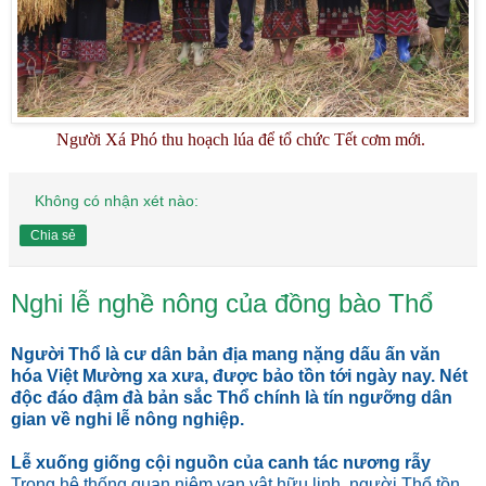
Người Xá Phó thu hoạch lúa để tổ chức Tết cơm mới.
Không có nhận xét nào:
Chia sẻ
Nghi lễ nghề nông của đồng bào Thổ
Người Thổ là cư dân bản địa mang nặng dấu ấn văn
hóa Việt Mường xa xưa, được bảo tồn tới ngày nay. Nét
độc đáo đậm đà bản sắc Thổ chính là tín ngưỡng dân
gian về nghi lễ nông nghiệp.
Lễ xuống giống cội nguồn của canh tác nương rẫy
Trong hệ thống quan niệm vạn vật hữu linh, người Thổ tồn