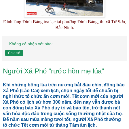
Đình làng Đình Bảng tọa lạc tại phường Đình Bảng, thị xã Từ Sơn,
Bắc Ninh.
Không có nhận xét nào:
Chia sẻ
Người Xá Phó “rước hồn mẹ lúa”
Khi những bông lúa trên nương bắt đầu chín, đồng bào
Xá Phó (Lào Cai) xem lịch, chọn ngày tốt để chuẩn bị
nghi thức tổ chức ăn cơm mới. Tết cơm mới của người
Xá Phó có lịch sử hơn 300 năm, đến nay vẫn được bà
con đồng bào Xá Phó duy trì và bảo tồn, trở thành nét
văn hóa độc đáo trong cuộc sống thường nhật của họ.
Để năm sau mùa màng tươi tốt, người Xá Phó thường
tổ chức Tết cơm mới từ tháng Tám âm lịch.