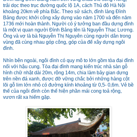
trải dọc theo trục đường quốc lộ 1A, cách Thủ đô Hà Nội
khoảng 20km về phía Bắc. Theo sử sách, đình làng Đình
Bảng được khởi công xây dựng vào năm 1700 và đến năm
1736 mới hoàn thành. Người có ý tưởng ban đầu dựng đình
là một vị quan người Đình Bảng tên là Nguyễn Thạc Lương.
Ông và vợ là bà Nguyễn Thị Nguyên cùng người dân trong
vùng đã cùng nhau góp công, góp của để xây dựng ngôi
đình.
Nhìn bên ngoài, ngôi đình có quy mô to lớn gồm tòa đại đình
nối với hậu cung. Tòa đại đình mang kiến trúc nhà sàn gỗ
hình chữ nhật dài 20m, rộng 14m, chia làm bảy gian dựng
trên nền đá xanh, được đỡ vững chắc bởi những hàng cột
lõi gỗ lim lớn nhỏ có đường kính khoảng từ 0,5- 0,6m. Vẻ bề
thế của ngôi đình còn thể hiện phần mái cong toả rộng,
vươn rất xa hiếm gặp.