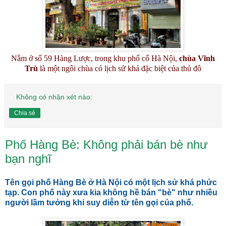
Nằm ở số 59 Hàng Lược, trong khu phố cổ Hà Nội,
chùa Vĩnh
Trù
là một ngôi chùa có lịch sử khá đặc biệt của thủ đô
Không có nhận xét nào:
Chia sẻ
Phố Hàng Bè: Không phải bán bè như
bạn nghĩ
Tên gọi phố Hàng Bè ở Hà Nội có một lịch sử khá phức
tạp. Con phố này xưa kia không hề bán "bè" như nhiều
người lầm tưởng khi suy diễn từ tên gọi của phố.