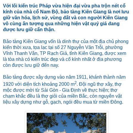
Với lối kiến trúc Pháp vừa hiện đại vừa pha trộn nét cổ
kính của nhà cổ Nam Bộ, bảo tàng Kiên Giang là nơi lưu
giữ văn hóa, lịch sử, vùng đất và con người Kiên Giang
vô cùng ấn tượng qua những hiện vật quý giá đang
được lưu giữ cẩn thận.
Bảo tàng Kiên Giang vốn là dinh thự của một địa chủ phong
kiến thời xưa, tọa lạc tại số 27 Nguyễn Văn Trỗi, phường
Vĩnh Thanh Vân, TP Rạch Giá, tỉnh Kiên Giang, được xem
là tòa nhà có kiến trúc đẹp và cổ kính nhất ở địa phương
còn được lưu giữ đến nay.
Bảo tàng được xây dựng vào năm 1911, khánh thành năm
2
1920 với diện tích khoảng 2000
m
. Đội ngũ thợ xây, thợ
mộc được mời từ Sài Gòn - Gia Định về thực hiện; thợ
chạm khắc đều là thợ giỏi của miền Bắc, còn nguyên vật
liệu xây dựng như gỗ, gạch, ngói đều mua từ miền Đông.