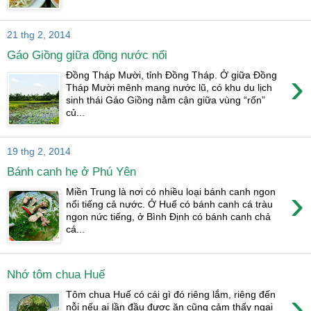
21 thg 2, 2014
Gáo Giồng giữa đồng nước nổi
›
Đồng Tháp Mười, tỉnh Đồng Tháp. Ở giữa Đồng
Tháp Mười mênh mang nước lũ, có khu du lịch
sinh thái Gáo Giồng nằm cận giữa vùng “rốn”
củ...
19 thg 2, 2014
Bánh canh hẹ ở Phú Yên
›
Miền Trung là nơi có nhiều loại bánh canh ngon
nổi tiếng cả nước. Ở Huế có bánh canh cá tràu
ngon nức tiếng, ở Bình Định có bánh canh chả
cá...
Nhớ tôm chua Huế
›
Tôm chua Huế có cái gì đó riêng lắm, riêng đến
nỗi nếu ai lần đầu được ăn cũng cảm thấy ngai