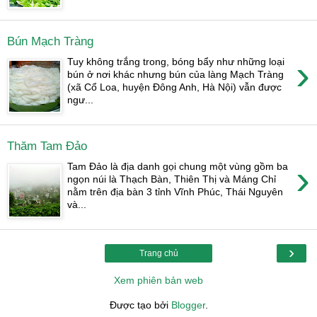
Bún Mạch Tràng
›
Tuy không trắng trong, bóng bẩy như những loại
bún ở nơi khác nhưng bún của làng Mạch Tràng
(xã Cổ Loa, huyện Đông Anh, Hà Nội) vẫn được
ngư...
Thăm Tam Đảo
›
Tam Đảo là địa danh gọi chung một vùng gồm ba
ngọn núi là Thạch Bàn, Thiên Thị và Máng Chỉ
nằm trên địa bàn 3 tỉnh Vĩnh Phúc, Thái Nguyên
và...
›
Trang chủ
Xem phiên bản web
Được tạo bởi
Blogger
.