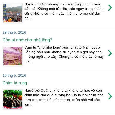
›
Nói là chợ Gò nhưng thật ra không có chợ búa
đâu cả. Không một túp lều, các ngày trong tháng
cũng không có một ngày nhóm chợ mà chỉ duy
nh...
29 thg 5, 2016
Còn ai nhớ chợ nhà lồng?
›
Cụm từ “chợ nhà lồng” xuất phát từ Nam bộ, ở
Bắc bộ hầu như không sử dụng tên gọi này cho
những ngôi chợ xây. Chúng ta có thể thấy từ này
ma...
10 thg 5, 2016
Chim lá rụng
›
Người xứ Quảng, không ai không tự hào về con
chim mía của quê hương họ. Đó là loại chim nhỏ
hơn con chim sẻ, mình thon, chân nhỏ với sắc
lôn...