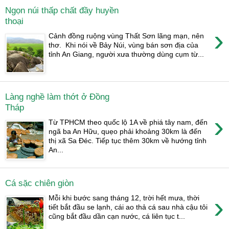
Ngọn núi thấp chất đầy huyền
thoại
›
Cảnh đồng ruộng vùng Thất Sơn lãng mạn, nên
thơ. Khi nói về Bảy Núi, vùng bán sơn địa của
tỉnh An Giang, người xưa thường dùng cụm từ...
Làng nghề làm thớt ở Đồng
Tháp
›
Từ TPHCM theo quốc lộ 1A về phiá tây nam, đến
ngã ba An Hữu, quẹo phải khoảng 30km là đến
thị xã Sa Đéc. Tiếp tục thêm 30km về hướng tỉnh
An...
Cá sặc chiên giòn
›
Mỗi khi bước sang tháng 12, trời hết mưa, thời
tiết bắt đầu se lạnh, cái ao thả cá sau nhà cậu tôi
cũng bắt đầu dần cạn nước, cá liên tục t...