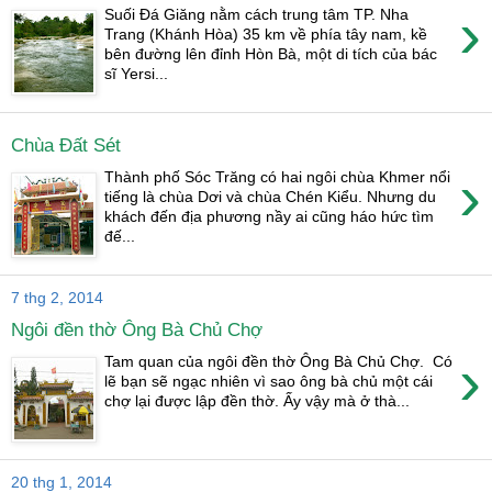
›
Suối Đá Giăng nằm cách trung tâm TP. Nha
Trang (Khánh Hòa) 35 km về phía tây nam, kề
bên đường lên đỉnh Hòn Bà, một di tích của bác
sĩ Yersi...
Chùa Đất Sét
›
Thành phố Sóc Trăng có hai ngôi chùa Khmer nổi
tiếng là chùa Dơi và chùa Chén Kiểu. Nhưng du
khách đến địa phương nầy ai cũng háo hức tìm
đế...
7 thg 2, 2014
Ngôi đền thờ Ông Bà Chủ Chợ
›
Tam quan của ngôi đền thờ Ông Bà Chủ Chợ. Có
lẽ bạn sẽ ngạc nhiên vì sao ông bà chủ một cái
chợ lại được lập đền thờ. Ấy vậy mà ở thà...
20 thg 1, 2014