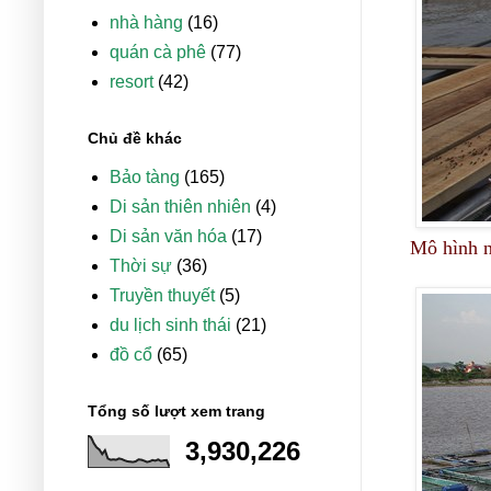
nhà hàng
(16)
quán cà phê
(77)
resort
(42)
Chủ đề khác
Bảo tàng
(165)
Di sản thiên nhiên
(4)
Di sản văn hóa
(17)
Mô hình n
Thời sự
(36)
Truyền thuyết
(5)
du lịch sinh thái
(21)
đồ cổ
(65)
Tổng số lượt xem trang
3,930,226