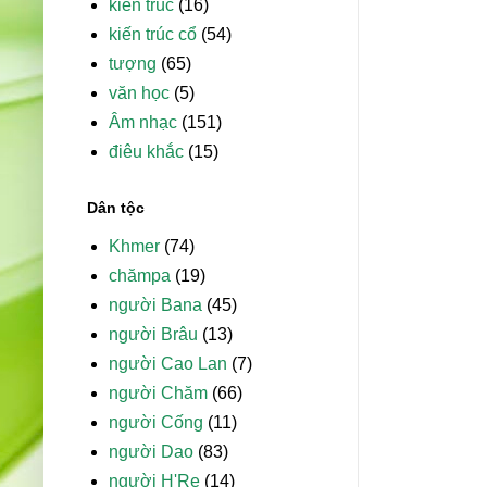
kiến trúc
(16)
kiến trúc cổ
(54)
tượng
(65)
văn học
(5)
Âm nhạc
(151)
điêu khắc
(15)
Dân tộc
Khmer
(74)
chămpa
(19)
người Bana
(45)
người Brâu
(13)
người Cao Lan
(7)
người Chăm
(66)
người Cống
(11)
người Dao
(83)
người H'Re
(14)