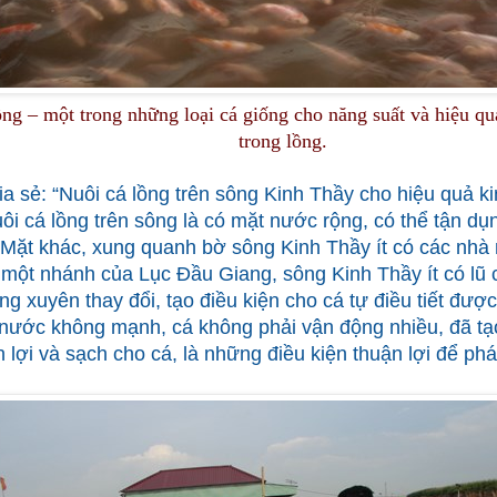
ng – một trong những loại cá giống cho năng suất và hiệu qu
trong lồng.
ia sẻ: “Nuôi cá lồng trên sông Kinh Thầy cho hiệu quả k
ôi cá lồng trên sông là có mặt nước rộng, có thể tận dụn
Mặt khác, xung quanh bờ sông Kinh Thầy ít có các nhà
 một nhánh của Lục Đầu Giang, sông Kinh Thầy ít có lũ 
g xuyên thay đổi, tạo điều kiện cho cá tự điều tiết đượ
c nước không mạnh, cá không phải vận động nhiều, đã tạ
lợi và sạch cho cá, là những điều kiện thuận lợi để phát