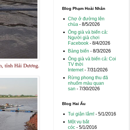
Blog Phạm Hoài Nhân
Chợ ở đường lên
chùa
- 8/5/2026
Ông già và biển cả:
Người già chơi
Facebook
- 8/4/2026
Bàng biển
- 8/3/2026
Ông già và biển cả: Coi
TV thời
ch, tỉnh Hải Dương.
Internet
- 7/31/2026
Rừng phong thu đã
nhuốm màu quan
san
- 7/30/2026
Blog Hai Ẩu
Tui giận lắm!
- 5/1/2016
Một vụ bắt
cóc
- 5/1/2016