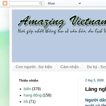
Con người - Sự kiện
Cảm nhận
Du ký - S
Thiên nhiên
2 thg 5, 2020
Làng ngh
biển
(379)
hang động
(158)
Người dân
hồ
(71)
nuôi cá lồ