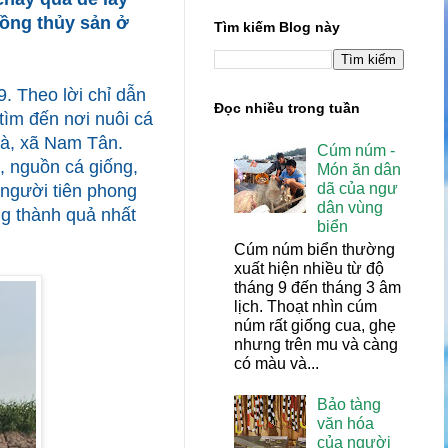
rồng thủy sản ở
Tìm kiếm Blog này
. Theo lời chỉ dẫn
Đọc nhiều trong tuần
ìm đến nơi nuôi cá
Hà, xã Nam Tân.
Cúm núm -
, nguồn cá giống,
Món ăn dân
dã của ngư
 người tiên phong
dân vùng
ng thành quả nhất
biển
Cúm núm biển thường
xuất hiện nhiều từ độ
tháng 9 đến tháng 3 âm
lịch. Thoạt nhìn cúm
núm rất giống cua, ghẹ
nhưng trên mu và càng
có màu và...
Bảo tàng
văn hóa
của người