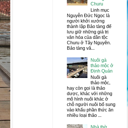
Churu
Linh mục
Nguyễn Đức Ngọc là
người khởi xướng
thành lập Bảo tàng để
lưu giữ những giá trị
văn hóa của dân tộc
Churu ở Tây Nguyên.
Bảo tàng vă...
Nuôi gà
thảo mộc ở
Định Quán
Nuôi gà
thảo mộc,
hay còn gọi là thảo
dược, khác với những
mô hình nuôi khác ở
chỗ người nuôi bổ sung
vào khẩu phần thức ăn
nhiều loại thảo ...
Nhà thờ