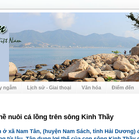
uy ngẫm
Lịch sử - Giai thoại
Văn hóa
Điểm đến
ề nuôi cá lồng trên sông Kinh Thầy
 ở xã Nam Tân, (huyện Nam Sách, tỉnh Hải Dương) 
ng từ lâu. Tận dụng lợi thế của con sông Kinh Thầy 