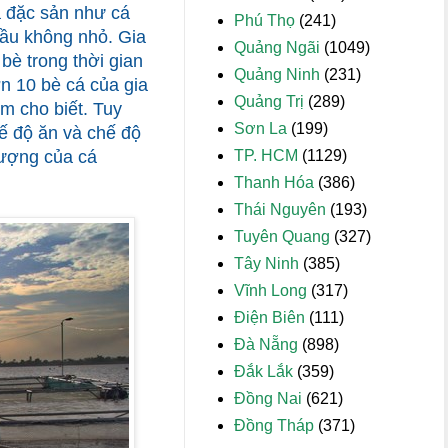
cá đặc sản như cá
Phú Thọ
(241)
đầu không nhỏ. Gia
Quảng Ngãi
(1049)
bè trong thời gian
Quảng Ninh
(231)
ơn 10 bè cá của gia
Quảng Trị
(289)
êm cho biết. Tuy
Sơn La
(199)
ế độ ăn và chế độ
TP. HCM
(1129)
lượng của cá
Thanh Hóa
(386)
Thái Nguyên
(193)
Tuyên Quang
(327)
Tây Ninh
(385)
Vĩnh Long
(317)
Điện Biên
(111)
Đà Nẵng
(898)
Đắk Lắk
(359)
Đồng Nai
(621)
Đồng Tháp
(371)