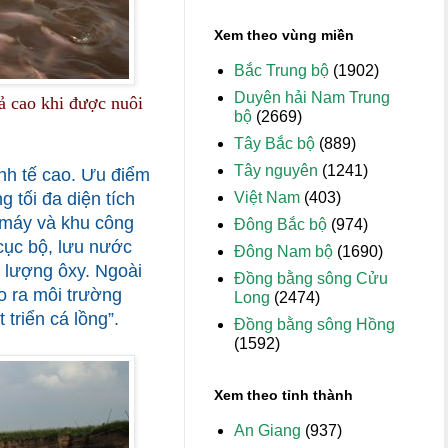
Xem theo vùng miền
Bắc Trung bộ
(1902)
Duyên hải Nam Trung
ả cao khi được nuôi
bộ
(2669)
Tây Bắc bộ
(889)
Tây nguyên
(1241)
inh tế cao. Ưu điểm
Việt Nam
(403)
g tối đa diện tích
 máy và khu công
Đông Bắc bộ
(974)
cục bộ, lưu nước
Đông Nam bộ
(1690)
c lượng ôxy. Ngoài
Đồng bằng sông Cửu
o ra môi trường
Long
(2474)
 triển cá lồng”.
Đồng bằng sông Hồng
(1592)
Xem theo tỉnh thành
An Giang
(937)