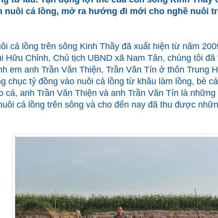
 nuôi cá lồng, mở ra hướng đi mới cho nghề nuôi t
ôi cá lồng trên sông Kinh Thầy đã xuất hiện từ năm 2009
i Hữu Chỉnh, Chủ tịch UBND xã Nam Tân, chúng tôi đã t
nh em anh Trần Văn Thiện, Trần Văn Tín ở thôn Trung 
g chục tỷ đồng vào nuôi cá lồng từ khâu làm lồng, bè cá
o cá, anh Trần Văn Thiện và anh Trần Văn Tín là những
 nuôi cá lồng trên sông và cho đến nay đã thu được nhữ