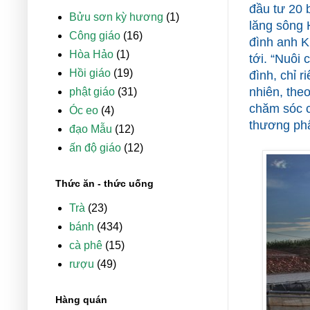
đầu tư 20 
Bửu sơn kỳ hương
(1)
lăng sông 
Công giáo
(16)
đình anh K
Hòa Hảo
(1)
tới. “Nuôi
Hồi giáo
(19)
đình, chỉ r
nhiên, the
phật giáo
(31)
chăm sóc c
Óc eo
(4)
thương phẩ
đạo Mẫu
(12)
ấn độ giáo
(12)
Thức ăn - thức uống
Trà
(23)
bánh
(434)
cà phê
(15)
rượu
(49)
Hàng quán