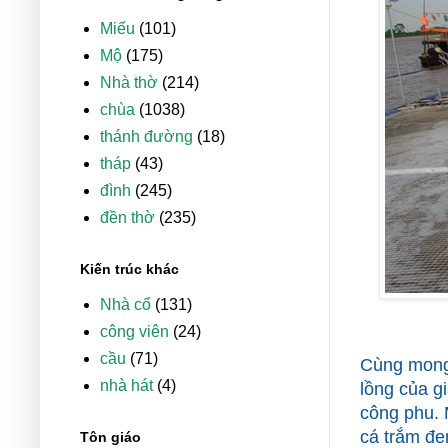
Miếu
(101)
Mộ
(175)
Nhà thờ
(214)
chùa
(1038)
thánh đường
(18)
tháp
(43)
đình
(245)
đền thờ
(235)
Kiến trúc khác
Nhà cổ
(131)
công viên
(24)
cầu
(71)
Cùng mong 
nhà hát
(4)
lồng của 
công phu. 
cá trắm đe
Tôn giáo