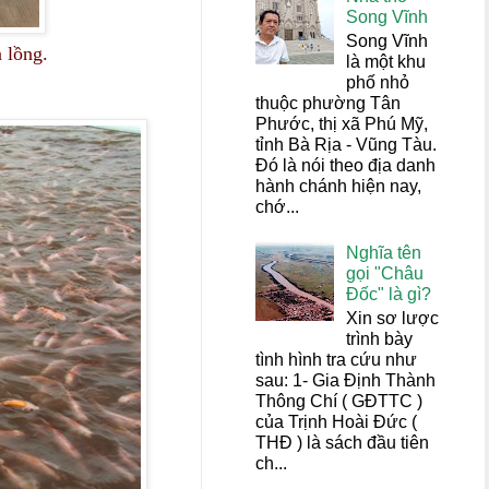
Song Vĩnh
Song Vĩnh
n lồng.
là một khu
phố nhỏ
thuộc phường Tân
Phước, thị xã Phú Mỹ,
tỉnh Bà Rịa - Vũng Tàu.
Đó là nói theo địa danh
hành chánh hiện nay,
chớ...
Nghĩa tên
gọi "Châu
Đốc" là gì?
Xin sơ lược
trình bày
tình hình tra cứu như
sau: 1- Gia Định Thành
Thông Chí ( GĐTTC )
của Trịnh Hoài Đức (
THĐ ) là sách đầu tiên
ch...