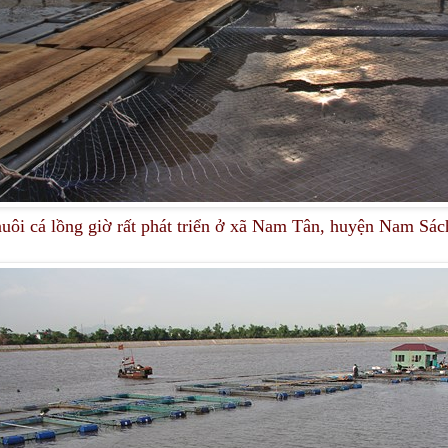
uôi cá lồng giờ rất phát triển ở xã Nam Tân, huyện Nam Sá