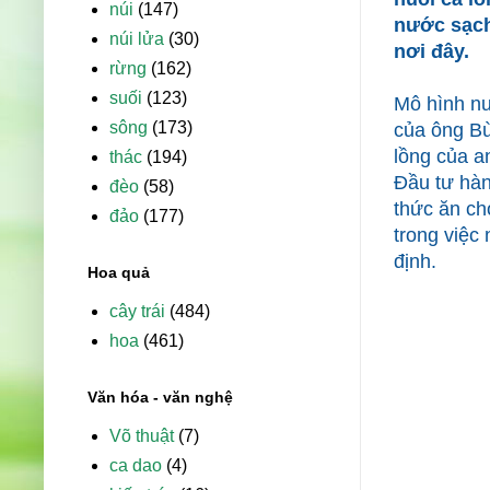
núi
(147)
nước sạch
núi lửa
(30)
nơi đây.
rừng
(162)
suối
(123)
Mô hình nu
sông
(173)
của ông Bù
lồng của a
thác
(194)
Đầu tư hàn
đèo
(58)
thức ăn ch
đảo
(177)
trong việc
định.
Hoa quả
cây trái
(484)
hoa
(461)
Văn hóa - văn nghệ
Võ thuật
(7)
ca dao
(4)