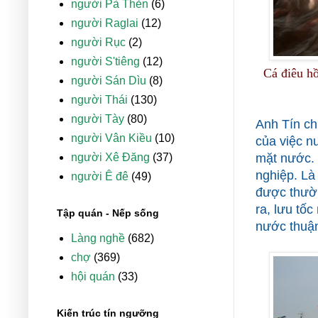
người Pà Thẻn
(6)
người Raglai
(12)
người Rục
(2)
người S'tiêng
(12)
Cá điêu hồ
người Sán Dìu
(8)
người Thái
(130)
người Tày
(80)
Anh Tín ch
người Vân Kiều
(10)
của việc nu
người Xê Đăng
(37)
mặt nước. 
nghiệp. Là
người Ê đê
(49)
được thườn
ra, lưu tố
Tập quán - Nếp sống
nước thuận 
Làng nghề
(682)
chợ
(369)
hội quán
(33)
Kiến trúc tín ngưỡng