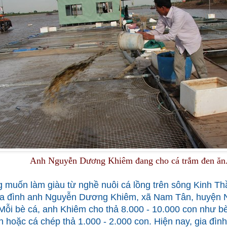
Anh Nguyễn Dương Khiêm đang cho cá trắm đen ăn
muốn làm giàu từ nghề nuôi cá lồng trên sông Kinh Th
gia đình anh Nguyễn Dương Khiêm, xã Nam Tân, huyện 
Mỗi bè cá, anh Khiêm cho thả 8.000 - 10.000 con như bè
n hoặc cá chép thả 1.000 - 2.000 con. Hiện nay, gia đì