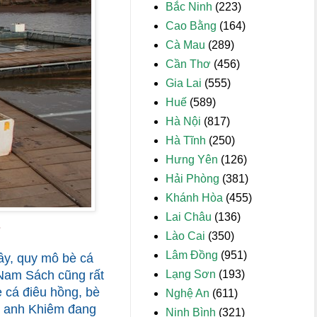
Bắc Ninh
(223)
Cao Bằng
(164)
Cà Mau
(289)
Cần Thơ
(456)
Gia Lai
(555)
Huế
(589)
Hà Nội
(817)
Hà Tĩnh
(250)
Hưng Yên
(126)
Hải Phòng
(381)
Khánh Hòa
(455)
Lai Châu
(136)
.
Lào Cai
(350)
Lâm Đồng
(951)
ầy, quy mô bè cá
Lạng Sơn
(193)
Nam Sách cũng rất
 cá điêu hồng, bè
Nghệ An
(611)
nh anh Khiêm đang
Ninh Bình
(321)