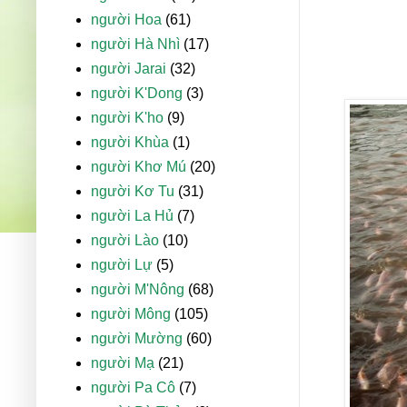
người Hoa
(61)
người Hà Nhì
(17)
người Jarai
(32)
người K'Dong
(3)
người K'ho
(9)
người Khùa
(1)
người Khơ Mú
(20)
người Kơ Tu
(31)
người La Hủ
(7)
người Lào
(10)
người Lự
(5)
người M'Nông
(68)
người Mông
(105)
người Mường
(60)
người Mạ
(21)
người Pa Cô
(7)