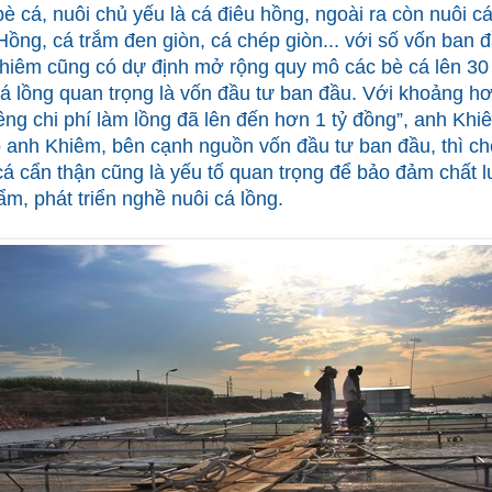
bè cá, nuôi chủ yếu là cá điêu hồng, ngoài ra còn nuôi 
Hồng, cá trắm đen giòn, cá chép giòn... với số vốn ban 
hiêm cũng có dự định mở rộng quy mô các bè cá lên 30 
 cá lồng quan trọng là vốn đầu tư ban đầu. Với khoảng h
iêng chi phí làm lồng đã lên đến hơn 1 tỷ đồng”, anh Khi
o anh Khiêm, bên cạnh nguồn vốn đầu tư ban đầu, thì ch
á cẩn thận cũng là yếu tố quan trọng để bảo đảm chất 
m, phát triển nghề nuôi cá lồng.