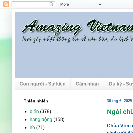
Con người - Sự kiện
Cảm nhận
Du ký - S
Thiên nhiên
30 thg 6, 2025
Ngôi chù
biển
(379)
hang động
(158)
Chùa Vồm ở
hồ
(71)
vách núi đá