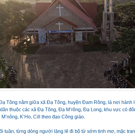
Đạ Tông nằm giữa xã Đạ Tông, huyện Đam Rông, là nơi hành l
 dân thuộc các xã Đạ Tông, Đạ M’rông, Đạ Long, khu vực có đô
 M’nông, K’Ho, Cill theo đạo Công giáo.
i tuần, từng dòng người lặng lẽ đi bộ từ sớm tinh mơ, mặc tran