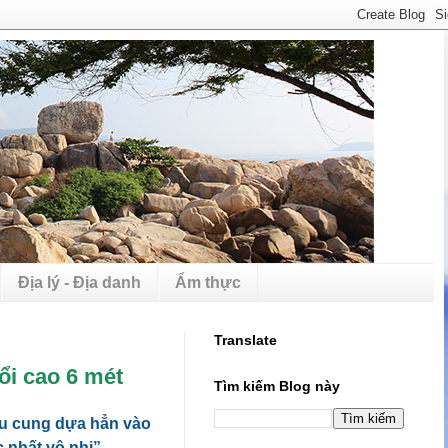
Địa lý - Địa danh
Ẩm thực
Translate
ổi cao 6 mét
Tìm kiếm Blog này
ậu cung dựa hẳn vào
 nhất vô nhị”.