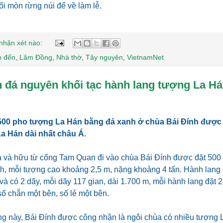
 lối mòn rừng núi để về làm lễ.
nhận xét nào:
m đến
,
Lâm Đồng
,
Nhà thờ
,
Tây nguyên
,
VietnamNet
n đá nguyên khối tạc hành lang tượng La Há
500 pho tượng La Hán bằng đá xanh ở chùa Bái Đính được x
a Hán dài nhất châu Á.
ả và hữu từ cổng Tam Quan đi vào chùa Bái Đính được đặt 50
h, mỗi tượng cao khoảng 2,5 m, nặng khoảng 4 tấn. Hành lang 
à có 2 dãy, mỗi dãy 117 gian, dài 1.700 m, mỗi hành lang đặt
ố chẵn một bên, số lẻ một bên.
ng này, Bái Đính được công nhận là ngôi chùa có nhiều tượng 