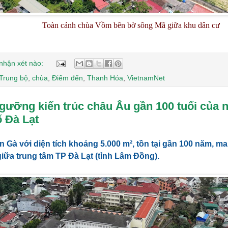
Toàn cảnh chùa Vồm bên bờ sông Mã giữa khu dân cư
nhận xét nào:
Trung bộ
,
chùa
,
Điểm đến
,
Thanh Hóa
,
VietnamNet
gưỡng kiến trúc châu Âu gần 100 tuổi của 
 Đà Lạt
 Gà với diện tích khoảng 5.000 m², tồn tại gần 100 năm, ma
iữa trung tâm TP Đà Lạt (tỉnh Lâm Đồng).