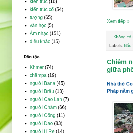
kiến trúc
(16)
kiến trúc cổ
(54)
tượng
(65)
Xem tiếp »
văn học
(5)
Âm nhạc
(151)
Không có 
điêu khắc
(15)
Labels:
Bắc 
Dân tộc
Chiêm n
Khmer
(74)
giữa phố
chămpa
(19)
người Bana
(45)
Nhà thờ Con
Pháp nằm g
người Brâu
(13)
người Cao Lan
(7)
người Chăm
(66)
người Cống
(11)
người Dao
(83)
người H'Re
(14)