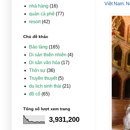
Việt Nam. N
nhà hàng
(16)
quán cà phê
(77)
resort
(42)
Chủ đề khác
Bảo tàng
(165)
Di sản thiên nhiên
(4)
Di sản văn hóa
(17)
Thời sự
(36)
Truyền thuyết
(5)
du lịch sinh thái
(21)
đồ cổ
(65)
Tổng số lượt xem trang
3,931,200