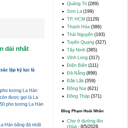
Quảng Trị
(289)
Sơn La
(199)
TP. HCM
(1129)
Thanh Hóa
(386)
Thái Nguyên
(193)
Tuyên Quang
(327)
n dài nhất
Tây Ninh
(385)
Vĩnh Long
(317)
Điện Biên
(111)
ác lập kỷ lục là
Đà Nẵng
(898)
Đắk Lắk
(359)
Đồng Nai
(621)
0 pho tượng La Hán
Đồng Tháp
(371)
còn được gọi là La
 250 pho tượng La Hán
Blog Phạm Hoài Nhân
Chợ ở đường lên
La Hán bằng đá nhất
chùa
- 8/5/2026