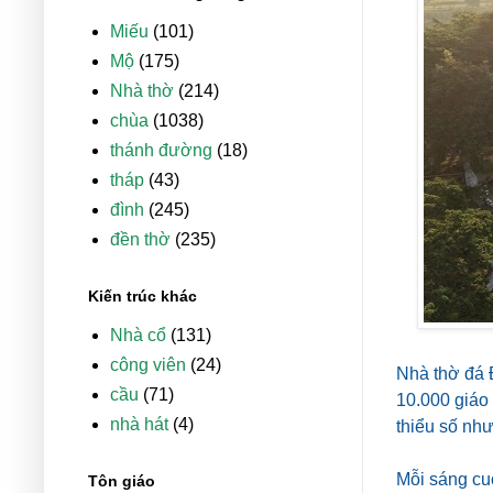
Miếu
(101)
Mộ
(175)
Nhà thờ
(214)
chùa
(1038)
thánh đường
(18)
tháp
(43)
đình
(245)
đền thờ
(235)
Kiến trúc khác
Nhà cổ
(131)
công viên
(24)
Nhà thờ đá 
cầu
(71)
10.000 giáo
nhà hát
(4)
thiểu số như
Mỗi sáng cuố
Tôn giáo