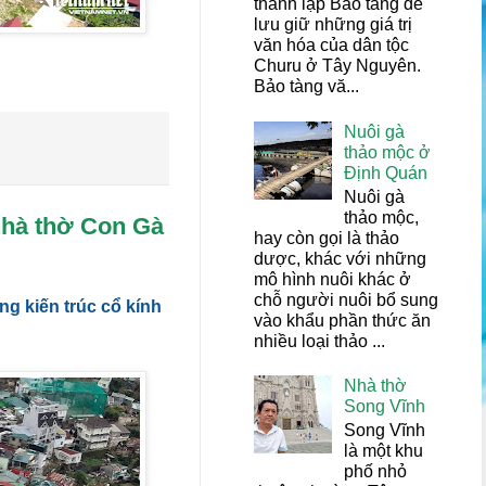
thành lập Bảo tàng để
lưu giữ những giá trị
văn hóa của dân tộc
Churu ở Tây Nguyên.
Bảo tàng vă...
Nuôi gà
thảo mộc ở
Định Quán
Nuôi gà
thảo mộc,
nhà thờ Con Gà
hay còn gọi là thảo
dược, khác với những
mô hình nuôi khác ở
chỗ người nuôi bổ sung
ng kiến trúc cổ kính
vào khẩu phần thức ăn
nhiều loại thảo ...
Nhà thờ
Song Vĩnh
Song Vĩnh
là một khu
phố nhỏ