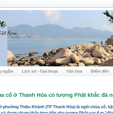
uy ngẫm
Lịch sử - Giai thoại
Văn hóa
Điểm đến
a cổ ở Thanh Hóa có tượng Phật khắc đá n
 phường Thiệu Khánh (TP Thanh Hóa) là ngôi chùa cổ, h
 và được chạm khắc trực tiếp pho tượng Phật cao 6 m “độc