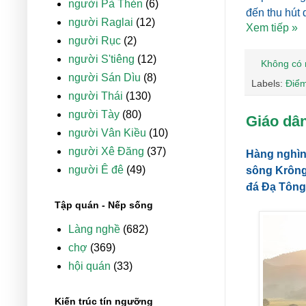
người Pà Thẻn
(6)
đến thu hút 
người Raglai
(12)
Xem tiếp »
người Rục
(2)
người S'tiêng
(12)
Không có 
người Sán Dìu
(8)
Labels:
Điể
người Thái
(130)
người Tày
(80)
Giáo dân
người Vân Kiều
(10)
người Xê Đăng
(37)
Hàng nghìn
người Ê đê
(49)
sông Krông
đá Đạ Tông,
Tập quán - Nếp sống
Làng nghề
(682)
chợ
(369)
hội quán
(33)
Kiến trúc tín ngưỡng