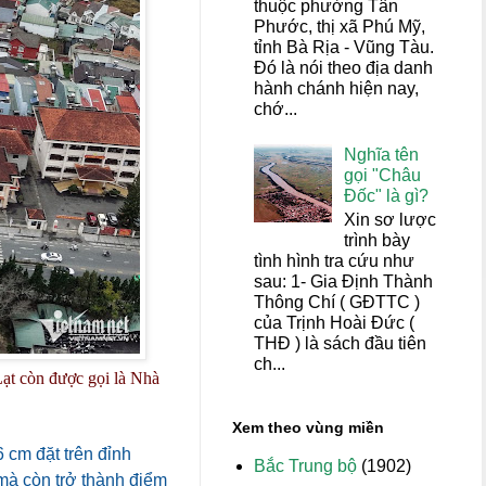
thuộc phường Tân
Phước, thị xã Phú Mỹ,
tỉnh Bà Rịa - Vũng Tàu.
Đó là nói theo địa danh
hành chánh hiện nay,
chớ...
Nghĩa tên
gọi "Châu
Đốc" là gì?
Xin sơ lược
trình bày
tình hình tra cứu như
sau: 1- Gia Định Thành
Thông Chí ( GĐTTC )
của Trịnh Hoài Đức (
THĐ ) là sách đầu tiên
ch...
ạt còn được gọi là Nhà
Xem theo vùng miền
 cm đặt trên đỉnh
Bắc Trung bộ
(1902)
 mà còn trở thành điểm