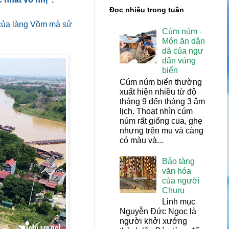
Đọc nhiều trong tuần
 của làng Vồm mà sử
Cúm núm -
Món ăn dân
dã của ngư
dân vùng
biển
Cúm núm biển thường
xuất hiện nhiều từ độ
tháng 9 đến tháng 3 âm
lịch. Thoạt nhìn cúm
núm rất giống cua, ghẹ
nhưng trên mu và càng
có màu và...
Bảo tàng
văn hóa
của người
Churu
Linh mục
Nguyễn Đức Ngọc là
người khởi xướng