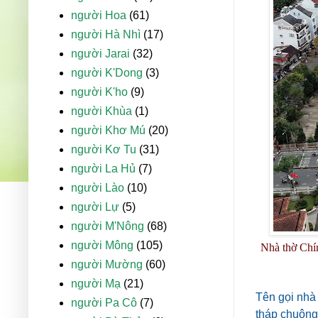
người Hoa
(61)
người Hà Nhì
(17)
người Jarai
(32)
người K'Dong
(3)
người K'ho
(9)
người Khùa
(1)
người Khơ Mú
(20)
người Kơ Tu
(31)
người La Hủ
(7)
người Lào
(10)
người Lự
(5)
người M'Nông
(68)
người Mông
(105)
Nhà thờ Chí
người Mường
(60)
người Mạ
(21)
Tên gọi nhà
người Pa Cô
(7)
tháp chuông.