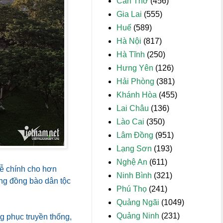
Cần Thơ
(456)
Gia Lai
(555)
Huế
(589)
Hà Nội
(817)
Hà Tĩnh
(250)
Hưng Yên
(126)
Hải Phòng
(381)
Khánh Hòa
(455)
Lai Châu
(136)
Lào Cai
(350)
Lâm Đồng
(951)
Lạng Sơn
(193)
Nghệ An
(611)
ễ chính cho hơn
Ninh Bình
(321)
ng đồng bào dân tộc
Phú Thọ
(241)
Quảng Ngãi
(1049)
Quảng Ninh
(231)
g phục truyền thống,