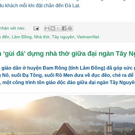
du khách mỗi khi đặt chân đến Đà Lạt.
nhận xét nào:
m đến
,
Lâm Đồng
,
Nhà thờ
,
Tây nguyên
,
VietnamNet
 ‘gùi đá’ dựng nhà thờ giữa đại ngàn Tây 
 giáo dân ở huyện Đam Rông (tỉnh Lâm Đồng) đã góp sức g
 Nô, suối Đạ Tông, suối Rô Men đưa về đục đẽo, chẻ ra để
 một công trình tôn giáo độc đáo giữa đại ngàn Tây Nguyê