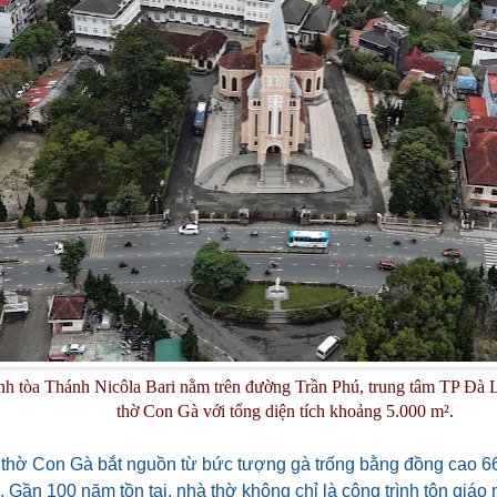
nh tòa Thánh Nicôla Bari nằm trên đường Trần Phú, trung tâm TP Đà L
thờ Con Gà với tổng diện tích khoảng 5.000 m².
 thờ Con Gà bắt nguồn từ bức tượng gà trống bằng đồng cao 66
 Gần 100 năm tồn tại, nhà thờ không chỉ là công trình tôn giáo