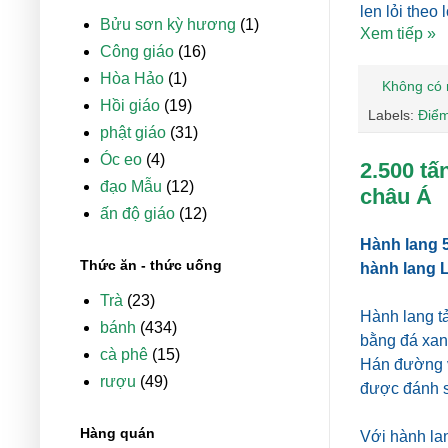
len lỏi theo
Bửu sơn kỳ hương
(1)
Xem tiếp »
Công giáo
(16)
Hòa Hảo
(1)
Không có 
Hồi giáo
(19)
Labels:
Điể
phật giáo
(31)
Óc eo
(4)
2.500 tấ
đạo Mẫu
(12)
châu Á
ấn độ giáo
(12)
Hành lang 
Thức ăn - thức uống
hành lang L
Trà
(23)
Hành lang t
bánh
(434)
bằng đá xan
cà phê
(15)
Hán đường v
rượu
(49)
được đánh s
Hàng quán
Với hành la