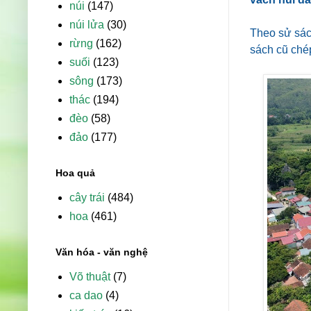
núi
(147)
núi lửa
(30)
Theo sử sác
rừng
(162)
sách cũ chép
suối
(123)
sông
(173)
thác
(194)
đèo
(58)
đảo
(177)
Hoa quả
cây trái
(484)
hoa
(461)
Văn hóa - văn nghệ
Võ thuật
(7)
ca dao
(4)