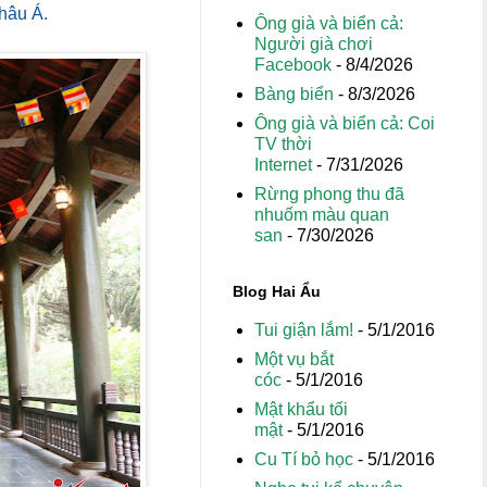
hâu Á.
Ông già và biển cả:
Người già chơi
Facebook
- 8/4/2026
Bàng biển
- 8/3/2026
Ông già và biển cả: Coi
TV thời
Internet
- 7/31/2026
Rừng phong thu đã
nhuốm màu quan
san
- 7/30/2026
Blog Hai Ẩu
Tui giận lắm!
- 5/1/2016
Một vụ bắt
cóc
- 5/1/2016
Mật khẩu tối
mật
- 5/1/2016
Cu Tí bỏ học
- 5/1/2016