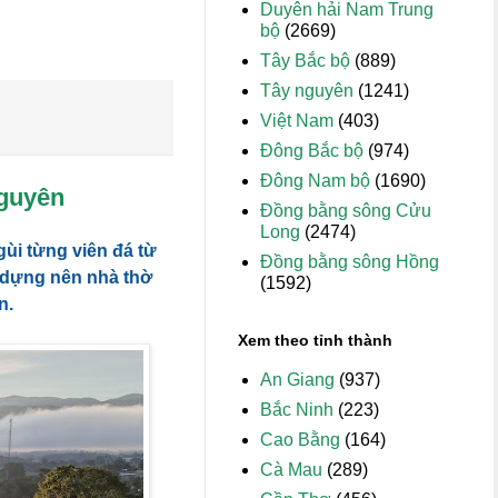
Duyên hải Nam Trung
bộ
(2669)
Tây Bắc bộ
(889)
Tây nguyên
(1241)
Việt Nam
(403)
Đông Bắc bộ
(974)
Đông Nam bộ
(1690)
Nguyên
Đồng bằng sông Cửu
Long
(2474)
ùi từng viên đá từ
Đồng bằng sông Hồng
 dựng nên nhà thờ
(1592)
n.
Xem theo tỉnh thành
An Giang
(937)
Bắc Ninh
(223)
Cao Bằng
(164)
Cà Mau
(289)