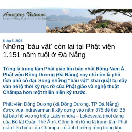
8 thg 5, 2026
Những 'báu vật' còn lại tại Phật viện
1.151 năm tuổi ở Đà Nẵng
Từng là trung tâm Phật giáo lớn bậc nhất Đông Nam Á,
Phật viện Đồng Dương (Đà Nẵng) nay chỉ còn là phế
tích phủ cỏ dại. Song những “báu vật” khai quật tại đây
vẫn hé lộ thời kỳ rực rỡ của Phật giáo và nghệ thuật
Chămpa hơn một thiên niên kỷ trước.
Phật viện Đồng Dương (xã Đồng Dương, TP Đà Nẵng)
được vua Indravarman II xây dựng vào năm 875 để thờ Bồ
tát bảo hộ vương triều Laksmindra – Lokesvara (một dạng
của Bồ tát Quán Thế Âm). Công trình từng là trung tâm Phật
giáo tiêu biểu của Chămpa, có ảnh hưởng rộng trong khu