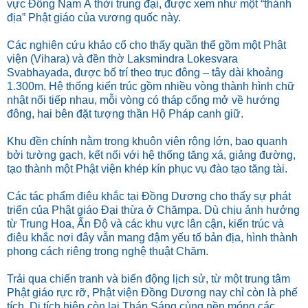
vực Đông Nam Á thời trung đại, được xem như một “thánh
địa” Phật giáo của vương quốc này.
Các nghiên cứu khảo cổ cho thấy quần thể gồm một Phật
viện (Vihara) và đền thờ Laksmindra Lokesvara
Svabhayada, được bố trí theo trục đông – tây dài khoảng
1.300m. Hệ thống kiến trúc gồm nhiều vòng thành hình chữ
nhật nối tiếp nhau, mỗi vòng có tháp cổng mở về hướng
đông, hai bên đặt tượng thần Hộ Pháp canh giữ.
Khu đền chính nằm trong khuôn viên rộng lớn, bao quanh
bởi tường gạch, kết nối với hệ thống tăng xá, giảng đường,
tạo thành một Phật viện khép kín phục vụ đào tạo tăng tài.
Các tác phẩm điêu khắc tại Đồng Dương cho thấy sự phát
triển của Phật giáo Đại thừa ở Chămpa. Dù chịu ảnh hưởng
từ Trung Hoa, Ấn Độ và các khu vực lân cận, kiến trúc và
điêu khắc nơi đây vẫn mang đậm yếu tố bản địa, hình thành
phong cách riêng trong nghệ thuật Chăm.
Trải qua chiến tranh và biến động lịch sử, từ một trung tâm
Phật giáo rực rỡ, Phật viện Đồng Dương nay chỉ còn là phế
tích. Di tích hiện còn lại Tháp Sáng cùng nền móng các