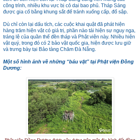
công trình, nhiều khu vực bị cỏ dại bao phủ. Tháp Sáng
được gia cố bằng khung sắt để tránh xuống cấp, đổ sập.
Dù chỉ còn lại dấu tích, các cuộc khai quật đã phát hiện
hàng trăm hiện vật có giá trị, phần nào tái hiện sự nguy nga,
tráng lệ của quần thể đền tháp và Phật viện này. Nhiều hiện
vật quý, trong đó có 2 bảo vật quốc gia, hiện được lưu giữ
và trưng bày tại Bảo tàng Chăm Đà Nẵng.
Một số hình ảnh về những “báu vật” tại Phật viện Đồng
Dương: