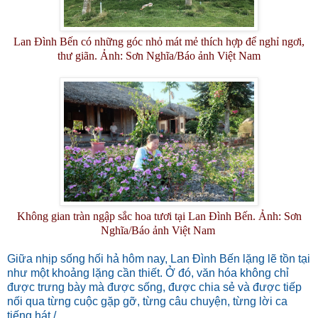
Lan Đình Bến có những góc nhỏ mát mẻ thích hợp để nghỉ ngơi,
thư giãn. Ảnh: Sơn Nghĩa/Báo ảnh Việt Nam
Không gian tràn ngập sắc hoa tươi tại Lan Đình Bến. Ảnh: Sơn
Nghĩa/Báo ảnh Việt Nam
Giữa nhịp sống hối hả hôm nay, Lan Đình Bến lặng lẽ tồn tại
như một khoảng lặng cần thiết. Ở đó, văn hóa không chỉ
được trưng bày mà được sống, được chia sẻ và được tiếp
nối qua từng cuộc gặp gỡ, từng câu chuyện, từng lời ca
tiếng hát./.