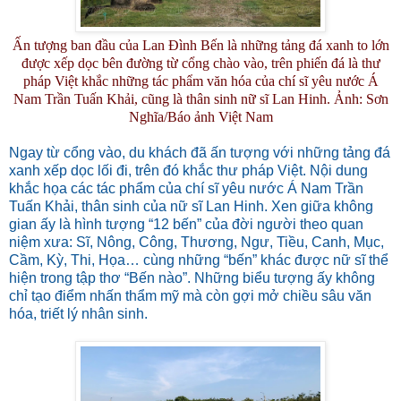
Ấn tượng ban đầu của Lan Đình Bến là những tảng đá xanh to lớn
được xếp dọc bên đường từ cổng chào vào, trên phiến đá là thư
pháp Việt khắc những tác phẩm văn hóa của chí sĩ yêu nước Á
Nam Trần Tuấn Khải, cũng là thân sinh nữ sĩ Lan Hinh. Ảnh: Sơn
Nghĩa/Báo ảnh Việt Nam
Ngay từ cổng vào, du khách đã ấn tượng với những tảng đá
xanh xếp dọc lối đi, trên đó khắc thư pháp Việt. Nội dung
khắc họa các tác phẩm của chí sĩ yêu nước Á Nam Trần
Tuấn Khải, thân sinh của nữ sĩ Lan Hinh. Xen giữa không
gian ấy là hình tượng “12 bến” của đời người theo quan
niệm xưa: Sĩ, Nông, Công, Thương, Ngư, Tiều, Canh, Mục,
Cầm, Kỳ, Thi, Họa… cùng những “bến” khác được nữ sĩ thể
hiện trong tập thơ “Bến nào”. Những biểu tượng ấy không
chỉ tạo điểm nhấn thẩm mỹ mà còn gợi mở chiều sâu văn
hóa, triết lý nhân sinh.