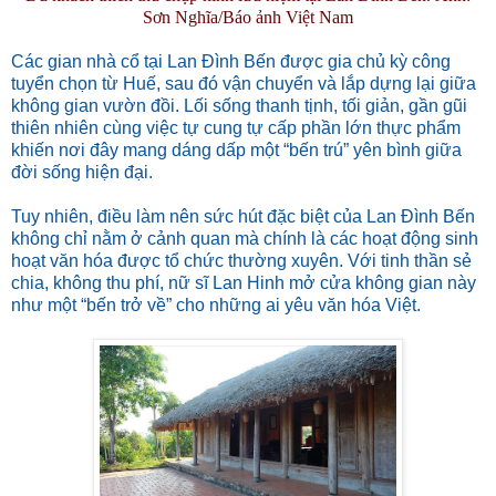
Sơn Nghĩa/Báo ảnh Việt Nam
Các gian nhà cổ tại Lan Đình Bến được gia chủ kỳ công
tuyển chọn từ Huế, sau đó vận chuyển và lắp dựng lại giữa
không gian vườn đồi. Lối sống thanh tịnh, tối giản, gần gũi
thiên nhiên cùng việc tự cung tự cấp phần lớn thực phẩm
khiến nơi đây mang dáng dấp một “bến trú” yên bình giữa
đời sống hiện đại.
Tuy nhiên, điều làm nên sức hút đặc biệt của Lan Đình Bến
không chỉ nằm ở cảnh quan mà chính là các hoạt động sinh
hoạt văn hóa được tổ chức thường xuyên. Với tinh thần sẻ
chia, không thu phí, nữ sĩ Lan Hinh mở cửa không gian này
như một “bến trở về” cho những ai yêu văn hóa Việt.